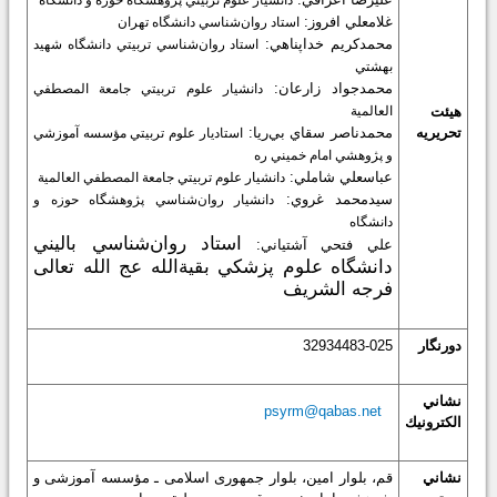
غلامعلي افروز:
استاد روان‌شناسي دانشگاه تهران
محمدكريم خداپناهي:
استاد روان‌شناسي تربيتي دانشگاه شهيد
بهشتي
محمدجواد زارعان:
دانشيار
علوم تربيتي جامع
ة المصطفي
هيئت
العالمية
تحريريه
محمدناصر سقاي بي‌ريا:
استاديار علوم تربيتي مؤسسه آموزشي
و پژوهشي امام خميني ره‌
عباسعلي شاملي:
دانشيار علوم تربيتي
جامع
ة المصطفي العالمية
سيدمحمد غروي:
دانشيار
روان‌شناسي پژوهشگاه
حوزه و
دانشگاه
استاد روان‌شناسي باليني
علي فتحي آشتياني:
دانشگاه علوم پزشكي
بقيةالله
عج الله تعالی
فرجه الشریف
دورنگار
32934483-025
نشاني
psyrm@qabas.net
الكترونيك
نشاني
قم، بلوار امين، بلوار جمهورى اسلامى ـ مؤسسه آموزشى و