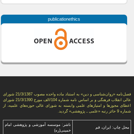
publicationethics
فصل‌نامه «روان‌شناسی و دين» به استناد ماده واحده مصوب 21/3/1387 شورای
عالی انقلاب فرهنگی و بر اساس نامه شماره 104/الف مورخ 21/3/1390 شورای
اعطای مجوزها و امتيازهای علمی وابسته به شورای عالی حوزه‌هاي علميه، از
شماره 9 حائز رتبه «علمی ـ پژوهشی» گرديد.
ناشر: موسسه آموزشی و پژوهشی امام
محل چاپ: ایران، قم
خمینی(ره)