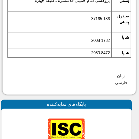
پستي
پژوهشى امام خمينى قدس‏سره ـ طبقه چهارم
صندوق
186ـ37165
پستي
شاپا
2008-1782
شاپا
2980-8472
زبان
فارسی
پايگاه‌های نمايه‌كننده