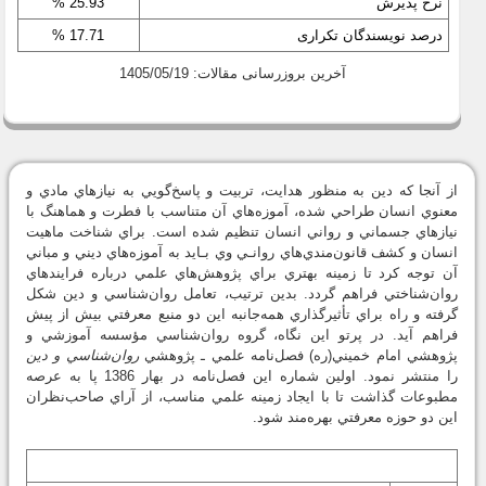
نرخ پذیرش
25.93 %
درصد نویسندگان تکراری
17.71 %
آخرین بروزرسانی مقالات: 1405/05/19
از آنجا كه دين به منظور هدايت، تربيت و پاسخ‌گويي به نيازهاي مادي و
معنوي انسان طراحي شده، آموزه‌هاي آن متناسب با فطرت و هماهنگ با
نيازهاي جسماني و رواني انسان تنظيم شده است. براي شناخت ماهيت
انسان و كشف قانون‌مندي‌هاي روانـي وي بـايد به آموزه‌هاي ديني و مباني
آن توجه كرد تا زمينه بهتري براي پژوهش‌هاي علمي درباره فرايندهاي
روان‌شناختي فراهم گردد. بدين ترتيب، تعامل روان‌شناسي و دين شكل
گرفته و راه براي تأثيرگذاري همه‌جانبه اين دو منبع معرفتي بيش از پيش
فراهم آيد. در پرتو اين نگاه، گروه روان‌شناسي مؤسسه آموزشي و
‌پژوهشي امام خميني(ره) فصل‌نامه علمي ـ پژوهشي
روان‌شناسي و دين
را منتشر نمود. اولين شماره اين فصل‌نامه در بهار 1386 پا به عرصه
مطبوعات گذاشت تا با ايجاد زمينه علمي مناسب، از آراي صاحب‌نظران
اين دو حوزه معرفتي بهره‌مند شود.