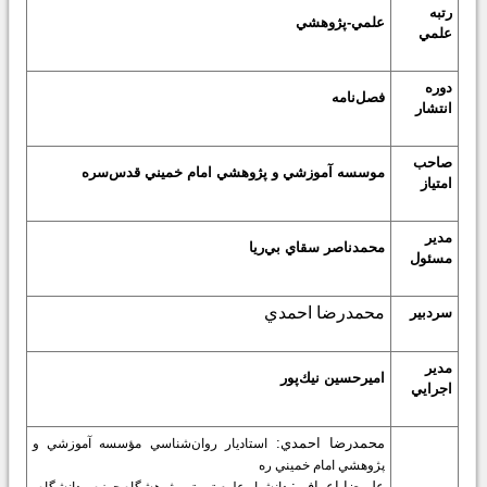
رتبه
علمي-پژوهشي
علمي
دوره
فصل‌نامه
انتشار
صاحب
موسسه آموزشي و پژوهشي امام خميني
قدس‌سره
امتياز
مدير
محمدناصر سقاي بي‌ريا
مسئول
محمدرضا احمدي
سردبير
مدير
اميرحسين نيك‌پور
اجرايي
محمدرضا احمدي:
استاديار روان‌شناسي مؤسسه آموزشي و
پژوهشي امام خميني ره
عليرضا اعرافي:
دانشيار علوم تربيتي پژوهشگاه حوزه و دانشگاه