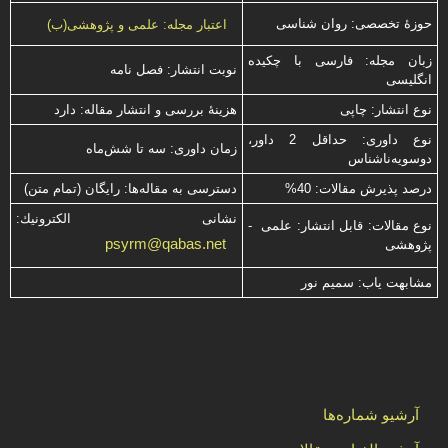
حوزۀ تخصصی: روان شناسی
اعتبار مجله: علمی و پژوهشی(ب)
زبان مجله: فارسی با چكیده
نوبت انتشار: فصل نامه
انگلیسی
نوع انتشار: چاپی
هزینۀ بررسی و انتشار مقاله: دارد
نوع داوری: حداقل 2 داور،
زمان داوری: سه تا شش‌ماه
دوسویه‌ناشناس
درصد پذیرش مقالات: 40%
دسترسی به مقاله‌ها: رایگان (تمام متن)
نشانی الكترونیك:
نوع مقالات: قابل انتشار: علمی -
psyrm@qabas.net
پژوهشی
مشابهت ياب: سميم نور
آرشیو شماره‌ها