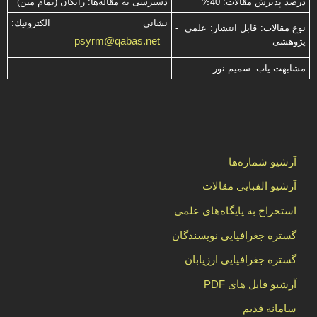
درصد پذیرش مقالات: 40%
دسترسی به مقاله‌ها: رایگان (تمام متن)
نشانی الكترونیك:
نوع مقالات: قابل انتشار: علمی -
psyrm@qabas.net
پژوهشی
مشابهت ياب: سميم نور
آرشیو شماره‌ها
آرشیو الفبایی مقالات
استخراج به پایگاه‌های علمی
گستره جغرافیایی نویسندگان
گستره جغرافیایی ارزیابان
آرشیو فایل های PDF
سامانه قدیم