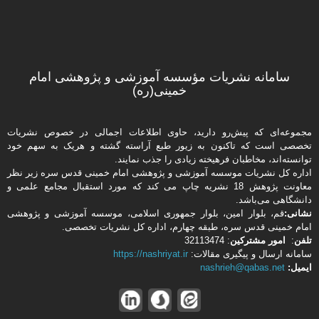
سامانه نشریات مؤسسه آموزشی و پژوهشی امام
خمینی(ره)
مجموعه‌ای که پیش‌رو دارید،‌ حاوی اطلاعات اجمالی در خصوص نشریات
تخصصی است که تاکنون به زیور طبع آراسته گشته و هریک به سهم خود
توانسته‌اند، مخاطبان فرهیخته‌ زیادی را جذب نمایند.
اداره كل نشریات موسسه آموزشی و پژوهشی امام خمینی قدس سره زیر نظر
معاونت پژوهش 18 نشریه چاپ می کند که مورد استقبال مجامع علمی و
دانشگاهی می‌باشد.
نشانی:
قم، بلوار امین، بلوار جمهوری اسلامی، موسسه آموزشی و پژوهشی
امام خمینی قدس سره، طبقه چهارم، اداره كل نشریات تخصصی.
تلفن
:
امور مشتركین
: 32113474
سامانه ارسال و پیگیری مقالات:
https://nashriyat.ir
ایمیل:
nashrieh@qabas.net