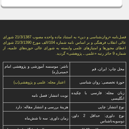
فصل‌نامه «روان‌شناسی و دين» به استناد ماده واحده مصوب 21/3/1387 شورای
عالی انقلاب فرهنگی و بر اساس نامه شماره 104/الف مورخ 21/3/1390 شورای
اعطای مجوزها و امتيازهای علمی وابسته به شورای عالی حوزه‌هاي علميه، از
شماره 9 حائز رتبه «علمی ـ پژوهشی» گرديد.
ناشر: موسسه آموزشی و پژوهشی امام
محل چاپ: ایران، قم
خمینی(ره)
حوزۀ تخصصی: روان شناسی
اعتبار مجله: علمی و پژوهشی(ب)
زبان مجله: فارسی با چكیده
نوبت انتشار: فصل نامه
انگلیسی
نوع انتشار: چاپی
هزینۀ بررسی و انتشار مقاله: دارد
نوع داوری: حداقل 2 داور،
زمان داوری: سه تا شش‌ماه
دوسویه‌ناشناس