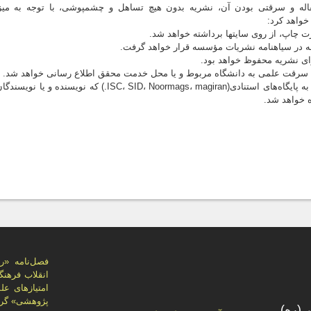
در صورت احراز عدم اصالت مقاله و سرقتی بودن آن، نشریه بدون 
خواهد كرد:
5. مراتب طی یک نامه رسمی به پایگاه‌های استنادی(C، SID،‌ Noormags، magiran
پژوهشی» گرد
(ره)