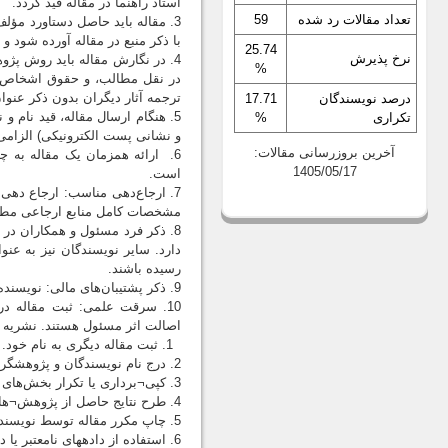
استاد راهنما در مقاله قید گردد.
تعداد مقالات رد شده
59
3. مقاله باید حاصل دستاورد مؤل
با ذکر منبع در مقاله آورده شود و 
25.74
نرخ پذیرش
4. در نگارش مقاله باید روش پژ
%
در نقل مطالب، و حقوق اشخاص، 
ترجمه آثار دیگران بدون ذکر عنوان
درصد نویسندگان
17.71
5. هنگام ارسال مقاله، قید نام
تکراری
%
و نشانی پست الکترونیکی) الزام
آخرین بروزرسانی مقالات:
6. ارائه همزمان یک مقاله به 
1405/05/17
است.
7. ارجاع‌دهی مناسب: ارجاع دهی 
مشخصات كامل منابع ارجاعی مطا
8. ذکر فرد مسئول و همکاران در
دارد. سایر نویسندگان نیز به عنو
رسیده باشند.
9. ذکر پشتیبان‌های مالی: نویسنده مسئول باید در صورت وجود پشتیبان مالی برای نگارش مقاله، آنها را در مقاله معرفی نماید.
10. سرقت علمی: ثبت مقاله د
اصالت اثر مسئول هستند. نشریه 
1. ثبت مقاله دیگری به نام خود.
2. درج نام نویسندگان و پژوهشگرانی که در مقاله نقشی ندارند.
3. کپی¬‌برداری یا تکرار بخش‌های قابل ¬توجهی از مقاله دیگری به نام خود، هر چند مقاله چاپ نشده باشد.
4. طرح نتایج حاصل از پژوهش¬های دیگران به نام خود.
5. چاپ مکرر مقاله توسط نویسنده واحد در چند نشریه.
6. استفاده از داده‎های نامعتبر یا دستکاری در داده‎های پژوهش.