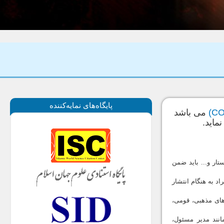
پايگاه‌های نمايه‌كننده
می باشد
ماید.
تار و... باید ضمن
د به هنگام انتشار
رهای مذهبی، قومی،
انند مدیر مسئول،