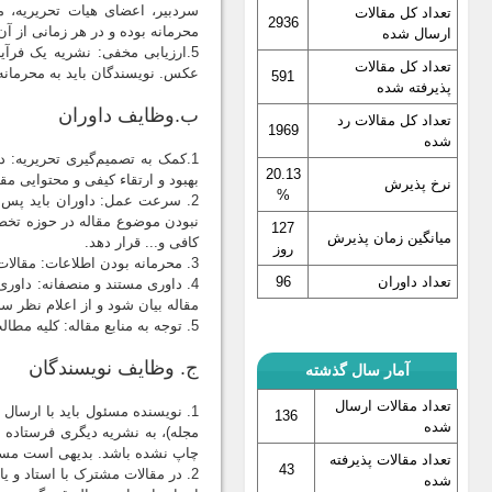
سردبیر، اعضای هیات تحریریه، مد
تعداد کل مقالات
2936
محرمانه بوده و در هر زمانی از 
ارسال شده
5.ارزیابی مخفی: نشریه یک فرآی
تعداد کل مقالات
عکس. نویسندگان باید به محرمانه 
591
پذیرفته شده
ب.وظایف داوران
تعداد کل مقالات رد
1969
شده
1.کمک به تصمیم‌گیری تحریریه: د
20.13
بهبود و ارتقاء کیفی و محتوایی مق
نرخ پذیرش
%
2. سرعت عمل: داوران باید پس از
نبودن موضوع مقاله در حوزه تخصص
127
میانگین زمان پذیرش
کافی و... قرار دهد.
روز
3. محرمانه بودن اطلاعات: مقالات و کلیه اطلاعات موجود در آن باید برای داور محرمانه تلقی شده و در حفظ آن بکوشد.
تعداد داوران
96
4. داوری مستند و منصفانه: داو
مقاله بیان شود و از اعلام نظر 
5. توجه به منابع مقاله: كلیه مطالب و نقل قول‌های به كار رفته در منابع باید با ارجاع دهی کامل كتابشناختی در کتابنامه همراه باشد.
ج. وظایف نویسندگان
آمار سال گذشته
تعداد مقالات ارسال
1. نویسنده مسئول باید با ارسال 
136
شده
مجله)، به نشریه دیگری فرستاده ن
چاپ نشده باشد. بدیهی است مسئول
تعداد مقالات پذیرفته
43
2. در مقالات مشترک با استاد و ی
شده