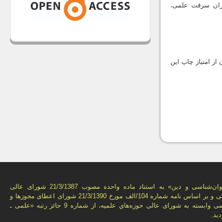
هیچ تساهل و چشم‎پوشی، با توجه به میزان سرقت علمی،
IS.) كه نویسنده و یا نویسندگان از امتیاز چاپ این
فصل‌نامه «روان‌شناسی و دين» به استناد ماده واحده مصوب 21/3/1387 شورای عالی
انقلاب فرهنگی و بر اساس نامه شماره 104/الف مورخ 21/3/1390 شورای اعطای مجوزها و
امتيازهای علمی وابسته به شورای عالی حوزه‌هاي علميه، از شماره 9 حائز رتبه «علمی ـ
يد.