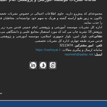
مجموعه‌ای که پیش‌رو دارید،‌ حاوی اطلاعات اجمالی در خصوص نشریات تخ
تاکنون به زیور طبع آراسته گشته و هریک به سهم خود توانسته‌اند، مخاطبان فره
را جذب نمایند.
اداره كل نشریات موسسه آموزشی و پژوهشی امام خمینی قدس سره زیر ن
پژوهش 18 نشریه چاپ می کند که مورد استقبال مجامع علمی و دانشگاهی می‌باشد.
نشانی:
قم، بلوار امین، بلوار جمهوری اسلامی، موسسه آموزشی و پژوهشی 
قدس سره، طبقه چهارم، اداره كل نشریات تخصصی.
تلفن
:
امور مشتركین
: 32113474
سامانه ارسال و پیگیری مقالات:
https://nashriyat.ir
ایمیل:
nashrieh@qabas.net
سا