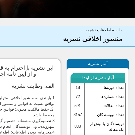
شما اینجا هستید
خانه
»
اطلاعات نشریه
منشور اخلاقی نشریه
آمار نشریه
این نشریه با احترام به ق
و از آیین نامه ا
آمار نشریه از ابتدا
الف. وظایف نشریه
تعداد دوره‌ها
18
تعداد شماره‌ها
72
1.پایبندی به منشور اخلاقی: متو
توافق نسبت به قوانین و منشور ا
تعداد مقالات
591
2. حفظ مالكیت معنوی: قوانین ح
تعداد نویسندگان
3157
محفوظ باشد.
3.تصمیم‌گیری منصفانه: تصمیم گ
نویسندگان با بیش از
838
شهروندی، و... نویسندگان انجام ش
یک مقاله
4.محرمانه بودن اطلاعات: اطل