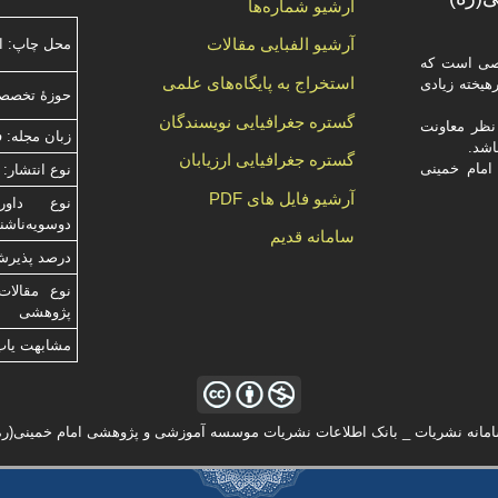
آرشیو شماره‌ها
آرشیو الفبایی مقالات
محل چاپ: ا
صصی است که
استخراج به پایگاه‌های علمی
یخته‌ زیادی
حوزۀ تخصص
گستره جغرافیایی نویسندگان
ظر معاونت
زبان مجله: 
گستره جغرافیایی ارزیابان
امام خمینی
نوع انتشار: 
آرشیو فایل های PDF
دوسویه‌ناش
سامانه قدیم
درصد پذیرش م
نوع مقالات
پژوهشی
مشابهت ياب
مانه نشریات _ بانک اطلاعات نشریات موسسه آموزشی و پژوهشی امام خمینی(ره