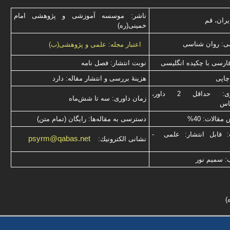
ناشر: موسسه آموزشی و پژوهشی امام
یران، قم
خمینی(ره)
ی: روان شناسی
اعتبار مجله: علمی و پژوهشی(ب)
فارسی با چكیده انگلیسی
نوبت انتشار: فصل نامه
چاپی
هزینۀ بررسی و انتشار مقاله: دارد
نوع داوری: حداقل 2 داور،
زمان داوری: سه تا شش‌ماه
ناس
قالات: 40%
دسترسی به مقاله‌ها: رایگان (تمام متن)
: قابل انتشار: علمی -
psyrm@qabas.net
نشانی الكترونیك:
: سميم نور
)