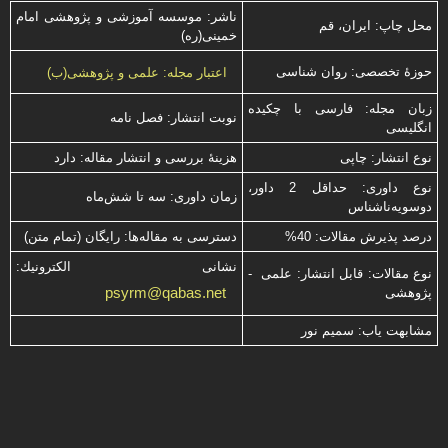
ناشر: موسسه آموزشی و پژوهشی امام
محل چاپ: ایران، قم
خمینی(ره)
حوزۀ تخصصی: روان شناسی
اعتبار مجله: علمی و پژوهشی(ب)
زبان مجله: فارسی با چكیده
نوبت انتشار: فصل نامه
انگلیسی
نوع انتشار: چاپی
هزینۀ بررسی و انتشار مقاله: دارد
نوع داوری: حداقل 2 داور،
زمان داوری: سه تا شش‌ماه
دوسویه‌ناشناس
درصد پذیرش مقالات: 40%
دسترسی به مقاله‌ها: رایگان (تمام متن)
نشانی الكترونیك:
نوع مقالات: قابل انتشار: علمی -
psyrm@qabas.net
پژوهشی
مشابهت ياب: سميم نور