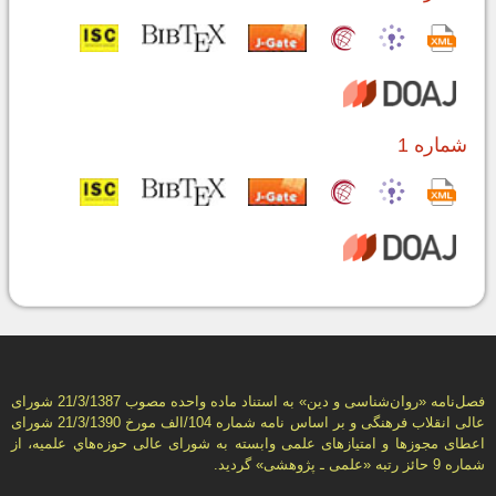
شماره 1
فصل‌نامه «روان‌شناسی و دين» به استناد ماده واحده مصوب 21/3/1387 شورای
عالی انقلاب فرهنگی و بر اساس نامه شماره 104/الف مورخ 21/3/1390 شورای
اعطای مجوزها و امتيازهای علمی وابسته به شورای عالی حوزه‌هاي علميه، از
شماره 9 حائز رتبه «علمی ـ پژوهشی» گرديد.