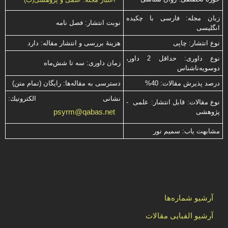
زبان مجله: فارسی با چكیده
نوبت انتشار: فصل نامه
انگلیسی
نوع انتشار: چاپی
هزینۀ بررسی و انتشار مقاله: دارد
نوع داوری: حداقل 2 داور،
زمان داوری: سه تا شش‌ماه
دوسویه‌ناشناس
درصد پذیرش مقالات: 40%
دسترسی به مقاله‌ها: رایگان (تمام متن)
نشانی الكترونیك:
نوع مقالات: قابل انتشار: علمی -
psyrm@qabas.net
پژوهشی
مشابهت ياب: سميم نور
آرشیو شماره‌ها
آرشیو الفبایی مقالات