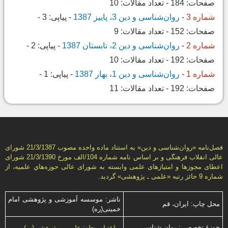
صفحات:
184
-
تعداد مقالات:
10
شماره 3
-
روان‌شناسی و دین 3، پاییز 1387
-
پیاپی:
3
-
صفحات:
152
-
تعداد مقالات:
9
شماره 2
-
روان‌شناسی و دین 2، تابستان 1387
-
پیاپی:
2
-
صفحات:
192
-
تعداد مقالات:
10
شماره 1
-
روان‌شناسی و دین 1، بهار 1387
-
پیاپی:
1
-
صفحات:
192
-
تعداد مقالات:
11
فصل‌نامه «روان‌شناسی و دين» به استناد ماده واحده مصوب 21/3/1387 شورای
عالی انقلاب فرهنگی و بر اساس نامه شماره 104/الف مورخ 21/3/1390 شورای
اعطای مجوزها و امتيازهای علمی وابسته به شورای عالی حوزه‌هاي علميه، از
شماره 9 حائز رتبه «علمی ـ پژوهشی» گرديد.
ناشر: موسسه آموزشی و پژوهشی امام
محل چاپ: ایران، قم
خمینی(ره)
حوزۀ تخصصی: روان شناسی
اعتبار مجله: علمی و پژوهشی(ب)