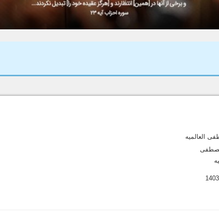
فی العالمیه
لمصطفی
ه