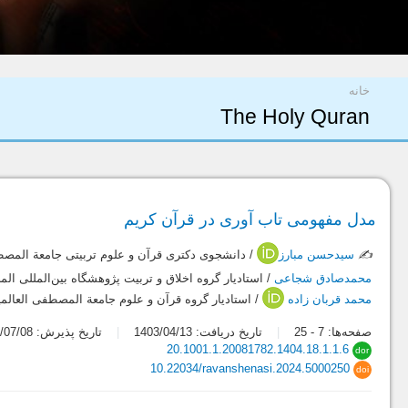
شما اینجا هستید
خانه
The Holy Quran
مدل مفهومی تاب آوری در قرآن کریم
✍️
سیدحسن مبارز
/ دانشجوی دکتری قرآن و علوم تربیتی جامعة المصط
محمدصادق شجاعی
/ استادیار گروه اخلاق و تربیت پژوهشگاه بین‌المللی ا
محمد قربان زاده
/ استادیار گروه قرآن و علوم جامعة المصطفی العالمی
صفحه‌ها:
7
-
25
تاریخ دریافت: 1403/04/13
تاریخ پذیرش: 1403/07/08
20.1001.1.20081782.1404.18.1.1.6
dor
10.22034/ravanshenasi.2024.5000250
doi