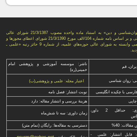
فصل‌نامه «روان‌شناسی و دين» به استناد ماده واحده مصوب 21/3/1387 شورای عالی
انقلاب فرهنگی و بر اساس نامه شماره 104/الف مورخ 21/3/1390 شورای اعطای مجوزها و
امتيازهای علمی وابسته به شورای عالی حوزه‌هاي علميه، از شماره 9 حائز رتبه «علمی ـ
يد.
ناشر: موسسه آموزشی و پژوهشی امام
یران، قم
خمینی(ره)
ی: روان شناسی
اعتبار مجله: علمی و پژوهشی(ب)
فارسی با چكیده انگلیسی
نوبت انتشار: فصل نامه
چاپی
هزینۀ بررسی و انتشار مقاله: دارد
نوع داوری: حداقل 2 داور،
زمان داوری: سه تا شش‌ماه
ناس
قالات: 40%
دسترسی به مقاله‌ها: رایگان (تمام متن)
: قابل انتشار: علمی -