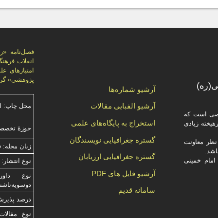
پژوهشی» گرد
(ره)
آرشیو شماره‌ها
آرشیو الفبایی مقالات
محل چاپ: ا
صصی است که
استخراج به پایگاه‌های علمی
یخته‌ زیادی
حوزۀ تخصص
گستره جغرافیایی نویسندگان
ظر معاونت
زبان مجله: 
گستره جغرافیایی ارزیابان
امام خمینی
نوع انتشار: 
آرشیو فایل های PDF
دوسویه‌ناش
سامانه قدیم
درصد پذیرش م
نوع مقالات