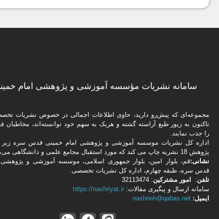
سامانه نشریات مؤسسه آموزشی و پژوهشی امام خمینی
مجموعه‌ای که پیش‌رو دارید،‌ حاوی اطلاعات اجمالی در خصوص نشریات تخ
تاکنون به زیور طبع آراسته گشته و هریک به سهم خود توانسته‌اند، مخاطبان فره
را جذب نمایند.
اداره كل نشریات موسسه آموزشی و پژوهشی امام خمینی قدس سره زیر ن
پژوهش 18 نشریه چاپ می کند که مورد استقبال مجامع علمی و دانشگاهی می‌باشد.
نشانی:
قم، بلوار امین، بلوار جمهوری اسلامی، موسسه آموزشی و پژوهشی 
قدس سره، طبقه چهارم، اداره كل نشریات تخصصی.
تلفن
:
امور مشتركین
: 32113474
سامانه ارسال و پیگیری مقالات:
https://nashriyat.ir
ایمیل:
nashrieh@qabas.net