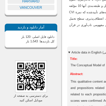
HARVARD
تحلیل متن مورد بررسی قرار گرفت؛ سپس محتواهای استنباطی مربوط به هر گزاره روی فرم ثبت شد و با تحلیل و طبقه‌‌بندی آنها 10 مؤلفه
VANCOUVER
برای تاب‌آوری در قرآن به‌دست آمد و در قالب یک فرم برای روایی‌سنجی در اختیار کارشناسان قرار گرفت. مؤلفه‌های تأییدشده که نمرة CVI
ند، انعطاف‌پذیری، سطح تحمل
دل مفهومی تاب‌آوری در قرآن
آمار دانلود و بازدید
دانلود فایل اصلی:
120 بار
کل بازدیدها:
1،543 بار
Title:
The Conceptual Model of 
Abstract:
This qualitative content 
and propositions related 
related to each proposit
برای دسترسی به صفحه از
موبایل اسکن کنید
scores were confirmed: Awa