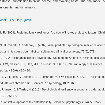
dfastness, submission to divine decree, and avoiding haste. The final model co
components, and dimensions.
odel
The Holy Quran
, R. (2009). Fostering family resiliency: A review of the key protective factors. Chil
., Bucciarelli, A. & Vlahov, D. (2007). What predicts psychological resilience after 
). APA Dictionary of clinical psychology. Washington: American Psychological Ass
 J. W., Nestler, E. J., Han, M. H. & Russo, S. J. (2019). Neurobiology of resilience
ychiatry, 86(6), 410-420.
, J., Zetterqvist, V., Simons, L. E., Lekander, M. & Wicksell, R. K. (2019). Psychologica
., Johnson, J. & Tarrier, N. (2012). Psychological resilience in young and older adult