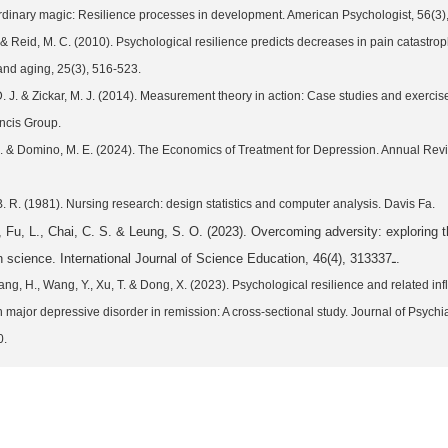
Ordinary magic: Resilience processes in development. American Psychologist, 56(3)
J. & Reid, M. C. (2010). Psychological resilience predicts decreases in pain catastro
nd aging, 25(3), 516-523.
 D. J. & Zickar, M. J. (2014). Measurement theory in action: Case studies and exercis
ncis Group.
S. & Domino, M. E. (2024). The Economics of Treatment for Depression. Annual Revi
, Fu, L., Chai, C. S. & Leung, S. O. (2023). Overcoming adversity: exploring t
academic resilience in science. International Journal of Science Education, 46(4), 313ـ337.
ng, H., Wang, Y., Xu, T. & Dong, X. (2023). Psychological resilience and related inf
 major depressive disorder in remission: A cross‐sectional study. Journal of Psychi
0.