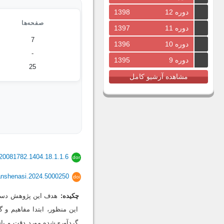
دوره 12
1398
صفحه‌ها
دوره 11
1397
7
دوره 10
1396
-
دوره 9
1395
25
مشاهده آرشیو کامل
20081782.1404.18.1.1.6
dor
anshenasi.2024.5000250
doi
چکیده:
هدف این پژوهش دستیا
این منظور، ابتدا مفاهیم و 
گردآوری‌شده مورد دقت و باز