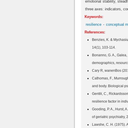
emotional stability, stea
three axes: indicators, 
Keywords:
resilience
conceptual m
References:
Benzies, K. & Mychasiuk
Bonanno, G. A., Galea, S
Cary R, wanenBos (2013
Cathomas, F., Murrough,
and body. Biological ps
Gentili, C., Rickardsson
Gooding, P. A., Hurst, A