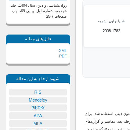
روان‌شناسی و دین، سال 1404، جلد
هجدهم، شماره اول، پیاپی 69، بهار
،
صفحات 7-25
شاپا چاپی نشریه
2008-1782
فایل‌های مقاله
XML
PDF
شیوه ارجاع به این مقاله
RIS
Mendeley
BibTeX
ون دینی استفاده شد. برای
APA
لة بعد مفاهیم و گزاره‌های
MLA
 دارد، با به‌کارگیری اصول