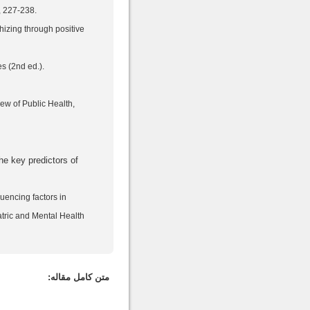
, 227-238.
phizing through positive
es (2nd ed.).
ew of Public Health,
he key predictors of
luencing factors in
atric and Mental Health
متن کامل مقاله: