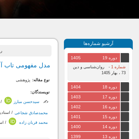
آرشیو شماره‌ها
روان
دوره 19
1405
مدل مفهومی تاب آو
شماره 1
-
روان‌شناسی و دین
73 ، بهار 1405
نوع مقاله:
پژوهشی
دوره 18
1404
نویسندگان:
دوره 17
1403
✍️
سیدحسن مبارز
/ 
دوره 16
1402
محمدصادق شجاعی
/ استادی
دوره 15
1401
محمد قربان زاده
/ است
دوره 14
1400
دوره 13
1399