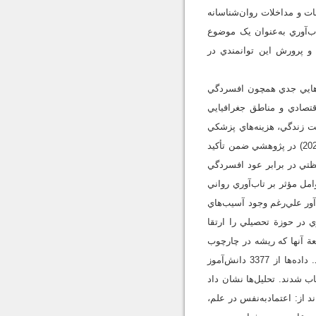
قات و مداخلات روان‌شناسانه
اب‌آوري به‌عنوان يک موضوع
و پرورش اين توانمندي در
ب‌هايي جدي همچون افسردگي
تصادي و مناطق جغرافيايي
ت زندگي، هزينه‌هاي پزشکي
و کاهش دستاوردهاي آموزشي و بهره‌وري در محل کار، تحميل مي‌کند (Stecher et al., 2024). وانگ و ديگران (2023) در پژوهشي ضمن تأکيد
وري رواني يک عامل محافظتي در برابر عود افسردگي
ل مؤثر بر تاب‌آوري رواني
ند که دانش‌آموزان تاب‌آور علي‌رغم وجود آسيب‌هاي
 در حوزة تحصيلي را ارتقا
ة آنها که ريشه در چارچوب
فرصت ـ گرايش داشت، اهميت نسبي فرصت‏ها، تمايلات و عوامل پيشين در درک تاب‌آوري تحصيلي بررسي شد. داده‌ها از 3377 دانش‌آموز
دانش‌آموز که در 25 درصد پايين SES قرار داشتند، انتخاب شدند. تحليل‌ها نشان داد
د از: اعتمادبه‌نفس در علم،