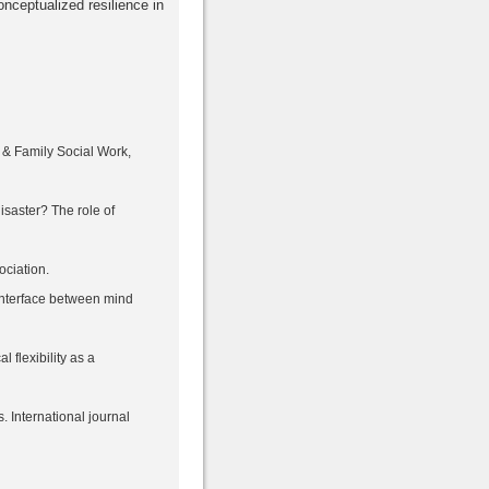
nceptualized resilience in
d & Family Social Work,
disaster? The role of
ociation.
: interface between mind
l flexibility as a
s. International journal