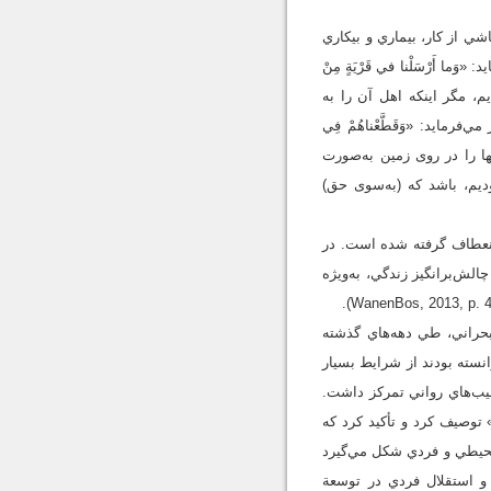
شي از کار، بيماري و بيکاري
أَرْسَلْنا في‏ قَرْيَةٍ مِنْ
ما در هيچ شهر و آبادى پيامبرى نفرستاديم، مگر اينكه اهل آن را به
رمايد: «وَقَطَّعْناهُمْ فِي
لِحُونَ وَمِنْهُمْ دُونَ ذلِكَ وَبَلَوْناهُمْ بِالْحَسَناتِ وَالسَّيِّئاتِ لَعَلَّهُمْ يَرْجِعُونَ» (اعراف: 168)؛ و آنها را در روى زمين به‌صورت
موديم، باشد كه (به‌سوى حق)
‌آوري» مطرح شده است. واژة تاب‌آوري از کلمة لاتين resilire به‌معناي انعطاف گرفته شده است. در
الش‌برانگيز زندگي، به‌ويژه
بحراني، طي دهه‌هاي گذشته
انسته بودند از شرايط بسيار
يب‌هاي رواني تمرکز داشت.
ادوي عادي» توصيف کرد و تأکيد کرد که
 محيطي و فردي شکل مي‌گيرد
م، و استقلال فردي در توسعة