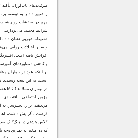
ظرفيت‌هاي تاب‌آورانه تأکيد 
را تغيير داد و به توسعة بر
مهم در تحقيقات روان‌شناس
شرايط مختلف مي‌پردازند.
تحقيقات تجربي نشان داده ا
و ساير اختلالات رواني مي‌
افزايش يافته است. افسردگي
است، به اين نتيجه رسيدند 
مزمن اجتماعي ـ اقتصادي، ب
مي‌دهند، براي دسترسي به آم
که ده متغير به بهترين وجه ت