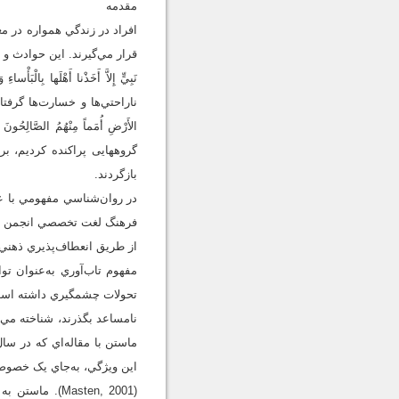
مقدمه
افراد در زندگي همواره در مع
قرار مي‌گيرند. اين حوادث و ات
ناراحتي‌ها و خسارت‌ها گرفتار
گروه‏هايى پراكنده كرديم، بر
بازگردند.
فرهنگ لغت تخصصي انجمن روان‌
از طريق انعطاف‌پذيري ذهني، عاطفي
مفهوم تاب‌آوري به‌عنوان ت
تحولات چشمگيري داشته است. د
نامساعد بگذرند، شناخته مي‌
اين ويژگي، به‌جاي يک خصوصي
(Masten, 2001