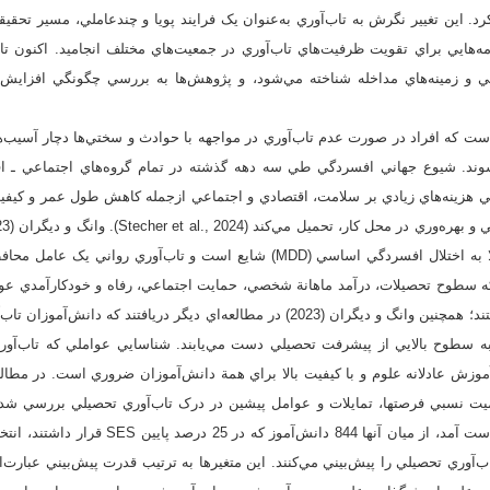
کرد. اين تغيير نگرش به تاب‌آوري به‌عنوان يک فرايند پويا و چندعاملي، مسير تحقي
نامه‌هايي براي تقويت ظرفيت‌هاي تاب‌آوري در جمعيت‌هاي مختلف انجاميد. اکنون ت
ي و زمينه‌هاي مداخله شناخته مي‌شود، و پژوهش‌ها به بررسي چگونگي افزايش 
ست که افراد در صورت عدم تاب‌آوري در مواجهه با حوادث و سختي‌ها دچار آسي
شوند. شيوع جهاني افسردگي طي سه دهه گذشته در تمام گروه‌هاي اجتماعي ـ اق
 هزينه‌هاي زيادي بر سلامت، اقتصادي و اجتماعي ازجمله کاهش طول عمر و کيفي
بر اينکه عود در بيماران مبتلا به اختلال افسردگي اساسي (MDD) شايع است و تاب‌آ
که سطوح تحصيلات، درآمد ماهانة شخصي، حمايت اجتماعي، رفاه و خودکارآمدي عوام
در بيماران مبتلا به MDD هستند؛ همچنين وانگ و ديگران (2023) در مطالعه‌اي ديگر دريافت
ه سطوح بالايي از پيشرفت تحصيلي دست مي‌يابند. شناسايي عواملي که تاب‌آوري
وزش عادلانه علوم و با کيفيت بالا براي همة دانش‌آموزان ضروري است. در مطالع
کلاس هشتم در هنگ‌کنگ به‌دست آمد، از ميان آنها 844 
اب‌آوري تحصيلي را پيش‌بيني مي‌کنند. اين متغيرها به ترتيب قدرت پيش‌بيني عبارت‌ان