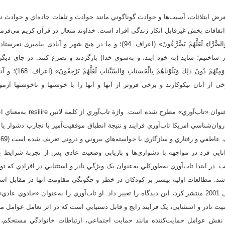
رض ابتلائات، آسيب‌ها و حوادث گوناگوني مانند حوادث و تلفات جاده‌اي و حوادث نا
فاقات بخش غيرقابل انکار زندگي افراد است. خداوند متعال در قرآن کريم مي‌فرمايد: «وَما 
نَبِيٍّ إِلاَّ أَخَذْنا أَهْلَها بِالْبَأْساءِ وَالضَّرَّاءِ لَعَلَّهُمْ يَضَّرَّعُونَ» (اعراف: 94)؛ و 
 ساختيم؛ شايد (به خود آيند، و به‌سوى خدا) بازگردند و تضرع كنند. در جاي ديگر مي‌ف
الأَرْضِ أُمَماً مِنْهُمُ الصَّا
خى از آنان نيكوكارند و برخى فروتر از آنها و آنها را با خوشى‏ها و ناخوشى‏ها آز
در روان‌شناسي مفهومي با عنوان «تاب
شناسي امريکا تاب‌آوري فرايند و نتيجة انطباق موفقيت‌آميز با تجارب دشوار يا چ
 و رفتاري و سازگاري با خواسته‌هاي بيروني و دروني تعريف شده است (WanenBos, 2013, p. 469).
وانايي فرد در مواجهه با دشواري‌ها و بازيابي وضعيت عادي پس از تجربة شرايط 
ر ابتدا تاب‌آوري به‌طورکلي به‌عنوان يک ويژگي نادر و استثنايي در افرادي که تو
شد. مطالعات اوليه بيشتر بر کودکان در خطر و چگونگي مقاومت آنها در مقابل آس
ماستن با مقاله‌اي که در سال 2001 منتشر کرد، اين ديدگاه را تغيير داد. او تاب‌آوري را به‌عنوان «ج
ت نادر و استثنايي، يک فرايند رايج و قابل دستيابي است که در اثر تعامل عوامل
). ماستن به نقش عوامل حمايت‌کننده مانند حمايت اجتماعي، ارتباطات خانوادگي مستحک