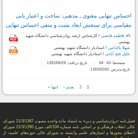
احساس تنهایی معنوی ـ مذهبی: ساخت و اعتبار یابی
مقیاسی برای سنجش ابعاد مثبت و منفی احساس تنهایی
✍️
فاطمه قابضی
/ کارشناس ارشد روان‌شناسي دانشگاه شهيد
بهشتي
شهلا پاکدامن
/ استاديار دانشگاه شهيد بهشتي
جلیل فتح آبادی
/ استاديار دانشگاه شهيد بهشتي
صفحه‌ها:
63
84
تاریخ دریافت: 1392/08/29
-
تاریخ پذیرش: 1393/02/02
صفحه‌ها
1
2
بعدی ›
انتها »
فصل‌نامه «روان‌شناسی و دين» به استناد ماده واحده مصوب 21/3/1387 شورای
عالی انقلاب فرهنگی و بر اساس نامه شماره 104/الف مورخ 21/3/1390 شورای
اعطای مجوزها و امتيازهای علمی وابسته به شورای عالی حوزه‌هاي علميه، از