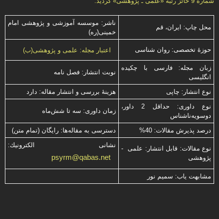
شماره 9 حائز رتبه «علمی ـ پژوهشی» گرديد.
ناشر: موسسه آموزشی و پژوهشی امام
محل چاپ: ایران، قم
خمینی(ره)
حوزۀ تخصصی: روان شناسی
اعتبار مجله: علمی و پژوهشی(ب)
زبان مجله: فارسی با چكیده
نوبت انتشار: فصل نامه
انگلیسی
نوع انتشار: چاپی
هزینۀ بررسی و انتشار مقاله: دارد
نوع داوری: حداقل 2 داور،
زمان داوری: سه تا شش‌ماه
دوسویه‌ناشناس
درصد پذیرش مقالات: 40%
دسترسی به مقاله‌ها: رایگان (تمام متن)
نشانی الكترونیك:
نوع مقالات: قابل انتشار: علمی -
psyrm@qabas.net
پژوهشی
مشابهت ياب: سميم نور