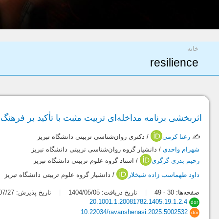
شما اینجا هستید
خانه
resilience
اثربخشی برنامه مداخله‌ای تربیت مثبت با تأکید بر فرهن
✍️
رعنا کرمی
/ دکتری روان‌شناسی تربیتی دانشگاه تبریز
شهرام واحدی
/ دانشیار گروه روان‌شناسی تربیتی دانشگاه تبریز
رحیم بدری گرگری
/ استاد گروه علوم تربیتی دانشگاه تبریز
داود طهماسب زاده شیخلار
/ دانشیار گروه علوم تربیتی دانشگاه تبریز
صفحه‌ها:
30
-
49
تاریخ دریافت: 1404/05/05
تاریخ پذیرش: 1404/07/27
20.1001.1.20081782.1405.19.1.2.4
dor
10.22034/ravanshenasi.2025.5002532
doi