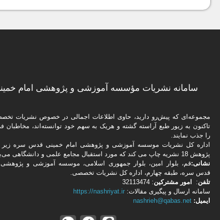
سامانه نشریات مؤسسه آموزشی و پژوهشی امام خمینی
مجموعه‌ای که پیش‌رو دارید،‌ حاوی اطلاعات اجمالی در خصوص نشریات تخ
تاکنون به زیور طبع آراسته گشته و هریک به سهم خود توانسته‌اند، مخاطبان فره
را جذب نمایند.
اداره كل نشریات موسسه آموزشی و پژوهشی امام خمینی قدس سره زیر ن
پژوهش 18 نشریه چاپ می کند که مورد استقبال مجامع علمی و دانشگاهی می‌باشد.
نشانی:
قم، بلوار امین، بلوار جمهوری اسلامی، موسسه آموزشی و پژوهشی 
قدس سره، طبقه چهارم، اداره كل نشریات تخصصی.
تلفن
:
امور مشتركین
: 32113474
سامانه ارسال و پیگیری مقالات:
https://nashriyat.ir
ایمیل:
nashrieh@qabas.net