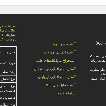
پژوهشی» گرد
(ره)
آرشیو شماره‌ها
آرشیو الفبایی مقالات
محل چاپ: ا
صصی است که
استخراج به پایگاه‌های علمی
یخته‌ زیادی
حوزۀ تخصص
گستره جغرافیایی نویسندگان
ظر معاونت
زبان مجله: 
گستره جغرافیایی ارزیابان
امام خمینی
نوع انتشار: 
آرشیو فایل های PDF
دوسویه‌ناش
سامانه قدیم
درصد پذیرش م
نوع مقالات