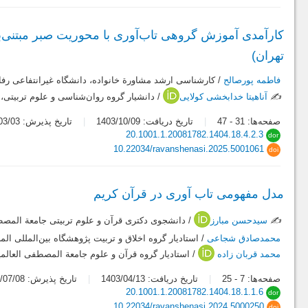
تهران)
فاطمه پورصالح
/ کارشناسی ارشد مشاورة خانواده، دانشگاه غیرانتفاعی رفاه
✍️
آناهیتا خدابخشی کولایی
/ دانشیار گروه روان‌شناسی و علوم تربیتی، 
صفحه‌ها:
31
-
47
تاریخ دریافت: 1403/10/09
تاریخ پذیرش: 1404/03/03
20.1001.1.20081782.1404.18.4.2.3
dor
10.22034/ravanshenasi.2025.5001061
doi
مدل مفهومی تاب آوری در قرآن کریم
✍️
سیدحسن مبارز
/ دانشجوی دکتری قرآن و علوم تربیتی جامعة المصط
محمدصادق شجاعی
/ استادیار گروه اخلاق و تربیت پژوهشگاه بین‌المللی ا
محمد قربان زاده
/ استادیار گروه قرآن و علوم جامعة المصطفی العالمی
صفحه‌ها:
7
-
25
تاریخ دریافت: 1403/04/13
تاریخ پذیرش: 1403/07/08
20.1001.1.20081782.1404.18.1.1.6
dor
10.22034/ravanshenasi.2024.5000250
doi