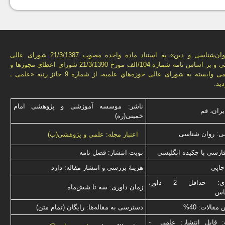
فصل‌نامه «روان‌شناسی و دين» به استناد ماده واحده مصوب 21/3/1387 شورای عالی
انقلاب فرهنگی و بر اساس نامه شماره 104/الف مورخ 21/3/1390 شورای اعطای مجوزها و
امتيازهای علمی وابسته به شورای عالی حوزه‌هاي علميه، از شماره 9 حائز رتبه «علمی ـ
يد.
ناشر: موسسه آموزشی و پژوهشی امام
یران، قم
خمینی(ره)
ی: روان شناسی
اعتبار مجله: علمی و پژوهشی(ب)
فارسی با چكیده انگلیسی
نوبت انتشار: فصل نامه
چاپی
هزینۀ بررسی و انتشار مقاله: دارد
نوع داوری: حداقل 2 داور،
زمان داوری: سه تا شش‌ماه
ناس
قالات: 40%
دسترسی به مقاله‌ها: رایگان (تمام متن)
: قابل انتشار: علمی -