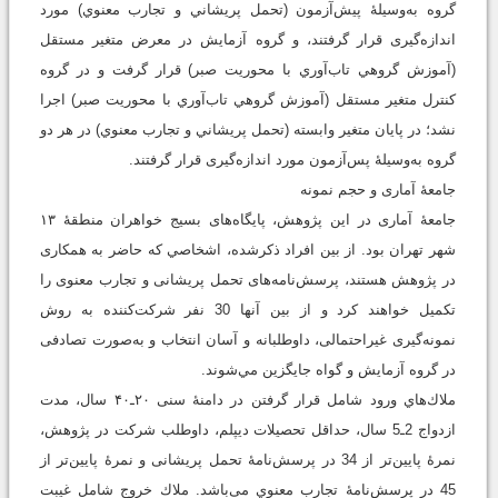
گروه به‌وسیلۀ پیش‌آزمون (تحمل پريشاني و تجارب معنوي) مورد
اندازه‌گیری قرار گرفتند، و گروه آزمایش در معرض متغیر مستقل
(آموزش گروهي تاب‌آوري با محوريت صبر) قرار گرفت و در گروه
کنترل متغیر مستقل (آموزش گروهي تاب‌آوري با محوريت صبر) اجرا
نشد؛ در پایان متغیر وابسته (تحمل پريشاني و تجارب معنوي) در هر دو
گروه به‌وسیلۀ پس‌آزمون مورد اندازه‌گیری قرار گرفتند.
جامعۀ آماری و حجم نمونه
جامعۀ آماری در این پژوهش، پایگاه‌های بسیج خواهران منطقۀ ۱۳
شهر تهران بود. از بین افراد ذکرشده، اشخاصي كه حاضر به همکاری
در پژوهش هستند، پرسش‌نامه‌های تحمل پریشانی و تجارب معنوی را
تکمیل خواهند كرد و از بین آنها 30 نفر شرکت‌کننده به روش
نمونه‌گیری غیراحتمالی، داوطلبانه و آسان انتخاب و به‌صورت تصادفی
در گروه آزمایش و گواه جایگزین مي‌شوند.
ملاك‌هاي ورود شامل قرار گرفتن در دامنۀ سنی ۲۰ـ۴۰ سال، مدت
ازدواج 2ـ5 سال، حداقل تحصیلات دیپلم، داوطلب شرکت در پژوهش،
نمرۀ پايين‌تر از 34 در پرسش‌نامۀ تحمل پریشانی و نمرۀ پايين‌تر از
45 در پرسش‌نامۀ تجارب معنوي می‌باشد. ملاك خروج شامل غیبت