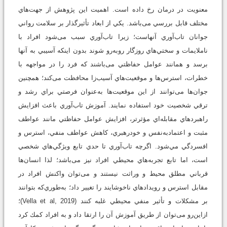
معنویت در درمان رخ داده است. اهميت اين پژوهش از جهت‌هاي
مختلف قابل بررسي می‌باشد. يكي از ابعاد تأثيرگذار بر سلامت رواني
جوانان تاب‌آوري آنهاست؛ زيرا تاب‌آوري سبب می‌شود افراد با
ناملايمات و سختي‌هاي روزگار روبه‌رو شوند بدون اينكه آسيبي به آنها
برسد و همانند عوامل حفاظتي می‌باشند كه فرد را در مواجهه با
خطرات، استرس‌ها و موقعيت‌هاي آسيب‌زا محافظت می‌كند؛ همچنين
جوان‌ها می‌توانند از اين موقعيت‌ها به‌عنوان فرصتي براي رشد و
ترقي شخصيت خود استفاده نمايند. آموزش تاب‌آوري باعث افزايش
راهبردهاي مقابله‌اي مؤثرتر، افزايش عوامل حفاظتي مانند عواطف
مثبت و اعتمادبه‌نفس و خودرهبري، كاهش عواطف منفي، استرس و
افسردگي مي‌شود. اگرچه تاب‌آوري تا حدي تابع ويژگي‌هاي شخصي
است، اما تابع تجربه‌هاي محيطي افراد نيز می‌باشد؛ لذا انسان‌ها
قرباني مطلق محيط و وراثت نيستند و می‌توان واكنش افراد در
مقابل استرس و رويدادهاي ناخوشايند را تغيير داد؛ به‌طوري‌كه بتوانند
بر مشكلات و تأثير منفي محيطي غلبه كنند (Vella et al, 2019)؛
ازاين‌رو می‌توان از طريق آموزش آن را ارتقا داد و به افراد كمك كرد