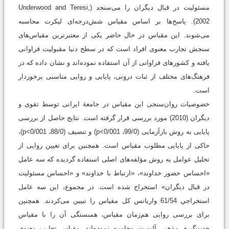
مسئوليت در قبال ديگران را می‌سنجد (Underwood and Teresi,
2002). پاسخ‌ها بر اساس مقیاس شش‌درجه‌ای لیکرت محاسبه
می‌شوند. این مقیاس در حال حاضر یکی از معتبرترین مقیاس‌های
سنجش تجارب معنوی افراد است که در سطح دنیا مقبولیت فراوانی
یافته و کشورهای فراوانی از آن استفاده نموده‌اند و نشان داده که در
فرهنگ‌های مختلف از ثبات درونی، پایایی و روایی مناسبی برخوردار
است.
خصوصیات روان‌سنجی این مقیاس در جامعۀ ایرانی توسط تقوی و
ديگران (2010) مورد بررسی قرار گرفته است. نتایج حاصل از بررسی
پایایی به روش بازآزمایی (99/0، 001/p<0) و تنصيف (88/0، 001/p<0)،
حاکی از پایایی مطلوب مقیاس است. همچنین برای تعیین روایی از
تحلیل عوامل به روش مؤلفه‌های اصلی استفاده گردیده که سه عامل
«احساس حضور خداوند»، «ارتباط با خداوند» و «احساس مسئولیت
در قبال دیگران» استخراج شده است. در مجموع، این سه عامل
استخراجي 61/54 واریانس كل مقیاس را تبیین می‌کردند. همچنین
برای بررسی روایی هم‌زمان مقیاس، همبستگی آن را با مقیاس
جهت‌گیری مذهبی آلپورت محاسبه نموده‌اند. مقیاس تجارب معنوی