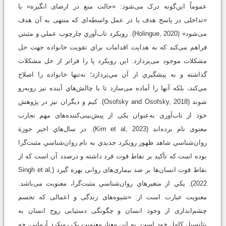
عموماً این‌گونه درک می‌شود: «حالت منع در ارضای انگیزه» یا
«تداخلی در پاسخ هدف یا در عمل واسطه‌ای که منتهی به آن هدف
می‌شود» (Holingue, 2020). رويكرد تاب‌آوري چارچوب عملي و مثبتي
فراهم می‌كند كه به هدايت اقدامات براي تقويت خانواده جهت حل
مشكلات موجود می‌پردازد. اين رويكرد پا را فراتر از حل مشكلات
گذاشته و به پيشگيري از آن مي‌پردازد؛ نه‌تنها خانواده را اصلاح
مي‌كند، بلكه آنها را آماده می‌سازد تا با چالش‌هاي آينده نيز روبه‌رو
شوند (Osofsky and Osofsky, 2018). کیم و ديگران نیز در پژوهش
خود از تاب‌آوری به‌عنوان یکی از پیش‌بینی‌کننده‌های مهم تجارب
معنوی نام برده‌اند (Kim et al, 2023). در سال‌هاي اخير حوزة
روان‌شناسي شاهد ظهور رويكرد جديدي به ‌نام روان‌شناسي مثبت‌گرا
بوده است كه تأکید بر نقاط قوت فرد داشته و درصدد آن است که از
نقاط قوت انسان‌ها بر ضد بیماری‌های روانی بهره گیرد (Singh et al,
2022). يكي از متغيرهاي روان‌شناسي مثبت‌گرا، معنويت می‌باشد.
معنویت عبارت است از: «شیوه‌های زندگی و اعمالی که تجسم
چشم‌اندازی از وجود انسان و چگونگی دستیابی روح انسان به
پتانسیل کامل خود است. به این معنا، معنویت یک رویکرد آرمانی، چه