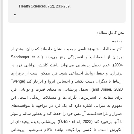
Health Sciences, 7(2), 233-239.
متن کامل مقاله:
مقدمه
اکثر مطالعات شیوع‌شناسی جمعیت نشان داده‌اند که زنان بیشتر از
مردان از اضطراب و افسردگی رنج می‌برند (Sandanger et al,
2004). عدم تحمل پریشانی می‌تواند باعث کاهش توانایی فرد در
برقراری و حفظ روابط اجتماعی شود. فرد ممکن است از برقراری
ارتباط با دیگران دست بکشد و احساس انزوا و انزجار کند (Twenge
and Joiner, 2020). تحمل پریشانی به‌‌ معنای قدرت و توانایی فرد
برای مقابله با استرس‌ها، نگرانی‌ها و مشکلات زندگی است. این
مفهوم به میزانی اشاره دارد که یک فرد در مواجهه با موقعیت‌های
دشوار و ناراحت‌کننده، آرامش خود را حفظ کند و به‌طور سالم و مؤثر
با آنها برخورد کند (Öztürk et al, 2023). پریشانی پدیدۀ پیچیده‌ای از
انگیزش است، تا کسی برانگیخته نباشد ناکام نمی‌شود. پریشانی