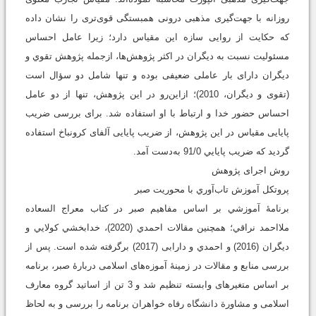
روزانه با جهت‌گیری مذهبی درونی همبستگی قوی‌تری را نشان داده
که حکایت از روایی سازه این مقیاس دارد؛ زیرا عامل احساس
مسئولیت نسبت به دیگران در اکثر پژوهش‌ها، ازجمله پژوهش تقوي و
ديگران دارای بار عاملی ضعیفی بوده و تنها شامل دو سؤال است
(تقوی و ديگران، 2010)؛ ازاین‌رو در این پژوهش، تنها از دو عامل
احساس حضور خدا و ارتباط با او استفاده شد. برای بررسی ضریب
پایایی مقیاس در این پژوهش، از ضریب پایایی آلفای کرونباخ استفاده
گردید که ضریب پایایي 91/0 به‌دست آمد.
روش اجرای پژوهش
پروتكل آموزش تاب‌آوري با محوريت صبر
برنامۀ آموزشي بر اساس مفاهيم صبر در كتاب معراج السعاده
ملااحمد نراقي؛ همچنين مقالات احمدي (2020)، خدابخشي كولايي و
ديگران (2016) و احمدي و دارابی (2017) برگرفته شده است. پس از
بررسی منابع و مقالات در زمینۀ آموزه‌های اسلامی دربارۀ صبر، برنامه
بر اساس متغیرهای وابسته تنظیم شد و 3 تن از اساتید گروه معارف
اسلامی و مشاورة دانشگاه رفاه خواهران برنامه را بررسی و به لحاظ