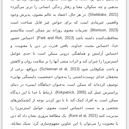
مذهبی و چه سکولار، معنا و رفتار زندگی انسانی را دربر می‌گیرد»
(Sheldrake, 2021). در هر حال، اعتقاد به عالم معنوی، پذیرش وجود
واقعیتی غیرمادی است که برای حواس غیر قابل شناخت است
(Morrison, 2023). تجربیات معنوی روزانه نیز ممکن است مکانیسم
محافظت‌کننده داشته باشد (Park and Roh, 2013). احساس حضور
خدا، احساس محبت خداوند، یافتن قدرت در دین یا معنویت، و
احساس آرامش و هماهنگی درونی ممکن است تا حدی عوامل
استرس‌زا را جبران کند و اثرات منفی آنها را بر سلامت روان و کاهش
و باعث شکوفایی شود (Schieman et al, 2013). درواقع، برخی از
محققان خدای دوست‌داشتنی را به‌عنوان «شخصیت دلبستگی نهایی»
توصیف کرده‌اند که ممکن است به‌عنوان «پناهگاه ایمنی» در دنیای
پراسترس عمل کند (Kirkpatrick, 2005). ارتباط با خدا با این دیدگاه
ممکن است به افراد کمک کند تا با دور کردن توجه از کشمکش‌های
شخصی و به سمت احساس امنیت معنوی، عوامل استرس‌زا را
مدیریت کنند (Kent et al, 2021). یک مطالعۀ مروری نشان داد که دین
یا معنویت را می‌توان با این عناوین مفهوم‌سازی کرد: سبک مقابله،