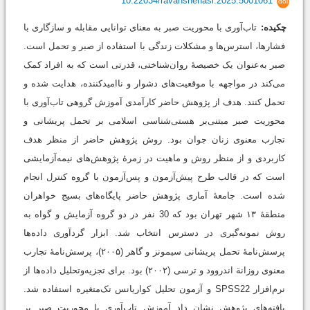
10.22034/ravanshenasi.2025.5001061
doi
چکیده:
تاب‌آوری با محوریت صبر به ‌‌معنای توانایی مقابله و سازگاری با
فشارها، استرس‌ها و مشکلات زندگی با استفاده از صبر و تحمل است.
صبر به‌عنوان یک خصیصۀ روان‌شناختی، قدرتی است که به افراد کمک
می‌کند در مواجهه با موقعیت‌های دشوار و ناامیدکننده، هدایت شده و
تحمل کنند. هدف از پژوهش حاضر کارآمدی آموزش گروهی تاب‌آوری با
محوریت صبر مبتنی‌بر هستی‌شناسی اسلامی بر تحمل پریشانی و
تجارب معنوی زنان جوان بود. روش پژوهش حاضر از منظر هدف
کاربردی و از منظر روش و ماهیت در زمرۀ پژوهش‌های نیمه‌آزمایشی
است که در قالب طرح پیش‌‌آزمون و پس‌‌آزمون با گروه کنترل انجام
شده است. جامعۀ آماری پژوهش حاضر پایگاه‌های بسیج خواهران
منطقۀ ۱۳ شهر تهران بود که 30 نفر در دو گروه آزمایش و گواه به
روش نمونه‌گیری در دسترس انتخاب شد. ابزار گردآوری داده‌ها
پرسش‌نامۀ تحمل پریشانی سیمونز و گاهر (۲۰۰۵)، پرسش‌نامۀ تجارب
معنوی روزانة اندروود و ترسی (۲۰۰۲) بود. برای تجزیه‌و‌تحلیل داده‌ها از
نرم‌افزار SPSS22 و آزمون تحلیل کواریانس تک‌متغیره استفاده شد.
یافته‌های پژوهش نشان داد آموزش تاب‌آوری با محوریت صبر بر