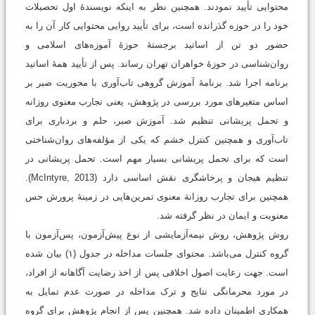
محتوایی تأیید نمودند. همچنین نظر به اینکه نویسندۀ اول تحصیلات
خود را در حوزه گذرانده است، برای تأیید روایی محتوایی کار آن را به
حضور دو تن از اساتید برجستۀ حوزۀ آموزه‌های اسلامی و
روان‌شناسی در حوزۀ خواهران تهران رساند. پس از تأیید همۀ اساتید
برنامه اجرا شد. برنامۀ آموزش گروهی تاب‌آوری با محوریت صبر بر
اساس متغیرهای مورد بررسی در پژوهش، یعنی تجارب معنوی روزانه
و تحمل پریشانی تنظیم شد. آموزش صبر، حلم و بردباری برای
تاب‌آوری و همچنین کنترل خشم که یکی از مؤلفه‌های روان‌شناختی
است که برای تحمل پریشانی بسیار مهم است. تحمل پریشانی در
تنظیم هیجان و پرخاشگری نقش اساسی دارد (McIntyre, 2013).
همچنین برای تجارب روزانة معنوی تمرین‌هایی در زمینۀ پرورش حس
معنویت و ایمان در نظر گرفته شد.
روش پژوهش، روش نيمه‌آزمایشی از نوع پیش‌آزمون، پس‌آزمون با
گروه کنترل می‌باشد. محتوای جلسات مداخله در جدول (۱) بیان شده
است. جهت رعایت اصول اخلاقی پس از اخذ رضایت آگاهانه از افراد،
در مورد محرمانگی نتایج و ترک مداخله در صورت عدم تمایل به
همکاری اطمینان داده شد. همچنين پس از انجام پژوهش براي گروه