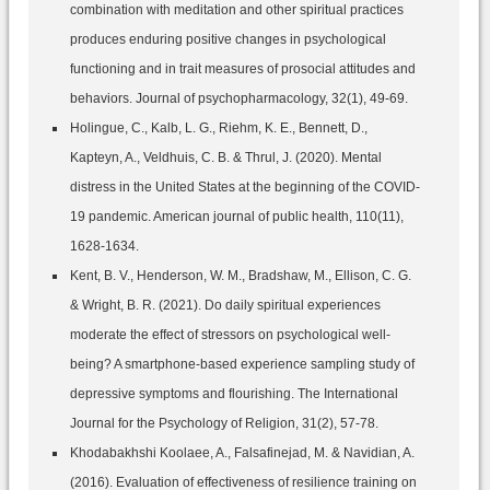
combination with meditation and other spiritual practices
produces enduring positive changes in psychological
functioning and in trait measures of prosocial attitudes and
behaviors. Journal of psychopharmacology, 32(1), 49-69.
Holingue, C., Kalb, L. G., Riehm, K. E., Bennett, D.,
Kapteyn, A., Veldhuis, C. B. & Thrul, J. (2020). Mental
distress in the United States at the beginning of the COVID-
19 pandemic. American journal of public health, 110(11),
1628-1634.
Kent, B. V., Henderson, W. M., Bradshaw, M., Ellison, C. G.
& Wright, B. R. (2021). Do daily spiritual experiences
moderate the effect of stressors on psychological well-
being? A smartphone-based experience sampling study of
depressive symptoms and flourishing. The International
Journal for the Psychology of Religion, 31(2), 57-78.
Khodabakhshi Koolaee, A., Falsafinejad, M. & Navidian, A.
(2016). Evaluation of effectiveness of resilience training on