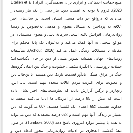
منبع حمایت اجتماعی و ابزاری برای تصمیم‌گیری افراد (Litalien et al,
2023). فروم با توجه به اهمیت دین، نیاز دینی را یک نیاز ریشه‌دار
می‌داند که درواقع جز ذات هستی انسان است. در سال‌های اخیر
علاقه به پرداختن به مسائل معنوی و مذهبی به‌خصوص در زمینۀ
روان‌درمانی افزایش یافته است. سرمایۀ دینی و معنوی مسلمانان در
مواقع سختی به آنها کمک می‌کند و به‌عنوان یک پایۀ محکم برای
مقابله با مشکلات زندگی عمل می‌کند (Achour, 2016). متأسفانه
رویدادهای جهانی همیشه تصویر مثبتی از دین بر جای نگذاشته‌اند؛
حملات تروریستی با انگیزۀ مذهبی، خشونت و جنگ بین ایمان گروه‌ها،
جنگ در عراق، همگی یادآور قسمت تاریک دین هستند. بااین‌حال، دین
و معنویت برای اکثریت مردم ایالات متحده مهم است. پی. اس.
ریچاردز و برگین گزارش دادند که نظرسنجی‌های اخیر نشان داده
است که بیش از 95 درصد از امریکایی‌ها ادعا می‌کنند متعقد به
خداوند هستند، ٪65 اعضای یک کلیسا هستند، ٪60 می‌گویند که دین
بسیار در زندگی آنها مهم است و ٪62 درصد معتقدند که دین می‌تواند
به همه یا بیشتر موارد امروزی پاسخ دهد (Turnbow, 2008). در طول
دهۀ گذشته، انفجاری در ادبیات روان‌درمانی محور ادغام دین و