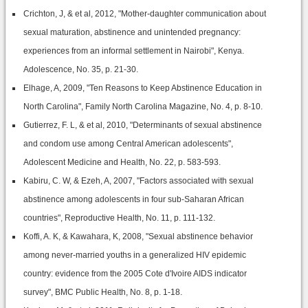
Crichton, J, & et al, 2012, "Mother-daughter communication about
sexual maturation, abstinence and unintended pregnancy:
experiences from an informal settlement in Nairobi", Kenya.
Adolescence, No. 35, p. 21-30.
Elhage, A, 2009, "Ten Reasons to Keep Abstinence Education in
North Carolina", Family North Carolina Magazine, No. 4, p. 8-10.
Gutierrez, F. L, & et al, 2010, "Determinants of sexual abstinence
and condom use among Central American adolescents",
Adolescent Medicine and Health, No. 22, p. 583-593.
Kabiru, C. W, & Ezeh, A, 2007, "Factors associated with sexual
abstinence among adolescents in four sub-Saharan African
countries", Reproductive Health, No. 11, p. 111-132.
Koffi, A. K, & Kawahara, K, 2008, "Sexual abstinence behavior
among never-married youths in a generalized HIV epidemic
country: evidence from the 2005 Cote d'Ivoire AIDS indicator
survey", BMC Public Health, No. 8, p. 1-18.