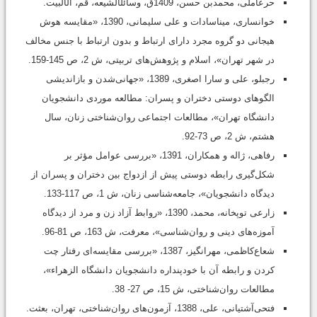
حر‌عاملی، محمدبن حسن، 1409ق، وسائل‎الشیعه، قم، آل‎البیت.
خوانساری، مینا‌سادات و علی سلیمانی، 1390، «مقایسه هوش
هیجانی دو گروه مجرد دارای ارتباط و بدون ارتباط با جنس مخالف
در شهر تهران»، اسلام و پژوهش‌های تربیتی، ش 2، ص 145-159.
رجبلو، علی و سارا اصغری، 1389، «جهانی‌شدن و بازاندیشی
الگوهای دوستی دختران و پسران: مطالعه موردی دانشجویان
دانشگاه تهران»، مطالعات اجتماعی روان‌شناختی زنان، سال
هشتم، ش 2، ص 73-92.
رفاهی، ژاله و همکاران، 1391، «بررسی عوامل مؤثر بر
شکل‌گیری رابطه دوستی پیش از ازدواج بین دختران و پسران از
دیدگاه دانشجویان»، جامعه‌شناسی زنان، ش 1، ص 117-133.
زارعی توپخانه، محمد، 1390، «روابط آزاد زن و مرد از دیدگاه
آموزه‌های دینی و روان‌شناسی»، معرفت، ش 163، ص 81-96.
شعاع‌کاظمی، مهرانگیز، 1387، «بررسی مقایسه‌ای رفتار چت
کردن و رابطه آن با خودپنداره دانشجویان دانشگاه الزهراء»،
مطالعات روان‌شناختی، ش 15، ص 27- 38.
فتحی‌آشتیانی، علی، 1388، آزمون‌های روان‌شناختی، تهران، بعثت.