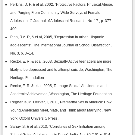
Perkins, D. F, & et al, 2002, "Protective Factors, Physical Abuse,
and Purging From Community-Wide Surveys of Female
Adolescents", Journal of Adolescent Research, No. 17 , p. 377-
400.
Pina, R A. R, & et al, 2005, "Depression in urban Hispanic
adolescents", The International Journal of School Disaffection,
No. 3, p. 8–14.
Rector, E. R, & et al, 2003, Sexually Active teenagers are more
likely to be depressed and to attempt suicide, Washington, The
Heritage Foundation.
Rector, E. R, & et al, 2005, Teenage Sexual Abstinence and
Academic Achievemen, Washington, The Heritage Foundation.
Regnerus, M. Uecker, J, 2011, Premarital Sex in America: How
Young Americans Meet, Mate, and Think about Marrying, New
York, Oxford University Press.
Sahay, S, & et al, 2013, "Correlates of Sex Initiation among
School Going Adolescents in Pune", India, No. 80 (10), p. 814-