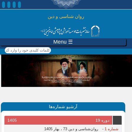
رفتن به محتوای اصلی
روان شناسی و دين
☰ Menu
کلمات کلیدی خود را وارد
کنید
آرشیو شماره‌ها
1405
دوره 19
روان‌شناسی و دین 73 ، بهار 1405
-
شماره 1