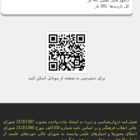
دانلود فایل اصلی:
48 بار
کل بازدیدها:
891 بار
برای دسترسی به صفحه از موبایل اسکن کنید
فصل‌نامه «روان‌شناسی و دين» به استناد ماده واحده مصوب 21/3/1387 شورای
عالی انقلاب فرهنگی و بر اساس نامه شماره 104/الف مورخ 21/3/1390 شورای
اعطای مجوزها و امتيازهای علمی وابسته به شورای عالی حوزه‌هاي علميه، از
شماره 9 حائز رتبه «علمی ـ پژوهشی» گرديد.