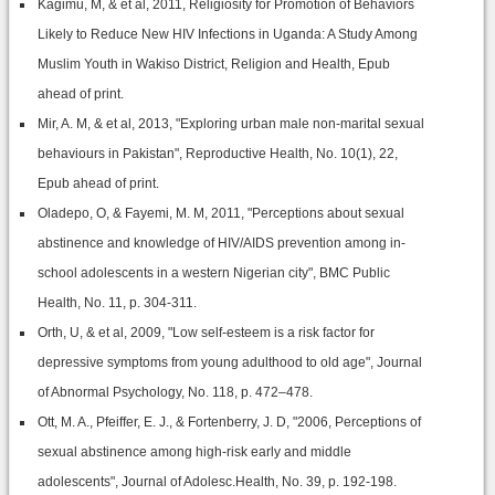
Kagimu, M, & et al, 2011, Religiosity for Promotion of Behaviors
Likely to Reduce New HIV Infections in Uganda: A Study Among
Muslim Youth in Wakiso District, Religion and Health, Epub
ahead of print.
Mir, A. M, & et al, 2013, "Exploring urban male non-marital sexual
behaviours in Pakistan", Reproductive Health, No. 10(1), 22,
Epub ahead of print.
Oladepo, O, & Fayemi, M. M, 2011, "Perceptions about sexual
abstinence and knowledge of HIV/AIDS prevention among in-
school adolescents in a western Nigerian city", BMC Public
Health, No. 11, p. 304-311.
Orth, U, & et al, 2009, "Low self-esteem is a risk factor for
depressive symptoms from young adulthood to old age", Journal
of Abnormal Psychology, No. 118, p. 472–478.
Ott, M. A., Pfeiffer, E. J., & Fortenberry, J. D, "2006, Perceptions of
sexual abstinence among high-risk early and middle
adolescents", Journal of Adolesc.Health, No. 39, p. 192-198.