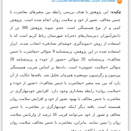
10.22034/ravanshenasi.2024.2003488
doi
چکیده:
این پژوهش با هدف بررسی رابطه بین متغیرهای معاشرت با
جنس مخالف، تصور از خود و سلامت روان انجام شده است. پژوهش
کمی و از نوع همبستگی است. حجم نمونه پژوهش 385 تن از
دانش‌آموزان دبیرستان‌های دخترانه شهرستان رباط‌ کریم است که با
استفاده از روش «نمونه‌گیری خوشه‌ای تصادفی» انتخاب شدند. ابزار
استفاده شده در این پژوهش، پرسشنامه 9 سؤالی «معاشرت با جنس
مخالف»، پرسشنامه 25 سؤالی «تصور از خود» و پرسشنامه 28
سؤالی «سلامت عمومی» است. داده‌ها بر اساس ضریب همبستگی
پیرسون و رگرسیون دومتغیره همزمان تحلیل شد. یافته‌ها حکایت از آن
دارد که بین سه متغیر «معاشرت با جنس مخالف«، «تصور از خود» و
«سلامت روان» رابطه معناداری وجود دارد. افزایش خودمهارگری در
معاشرت با جنس مخالف با بهبود تصور از خود و افزایش سلامت روان
همبسته است. یافته دیگر اینکه خودمهارگری در معاشرت با جنس
مخالف و تصور از خود می‌توانند قریب 16 درصد از واریانس سلامت
روان را تبیین نمایند. بنابراین، معاشرت با جنس مخالف، سلامت روان
و تصور از خود را کاهش می‌دهد.