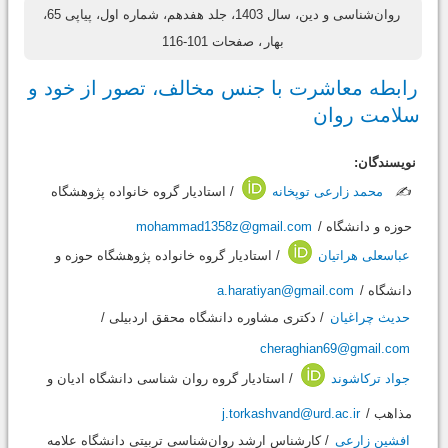
روان‌شناسی و دین، سال 1403، جلد هفدهم، شماره اول، پیاپی 65،
بهار
، صفحات 101-116
رابطه معاشرت با جنس مخالف، تصور از خود و
سلامت روان
نویسندگان:
/ استادیار گروه خانواده پژوهشگاه
محمد زارعی توپخانه
✍️
mohammad1358z@gmail.com
حوزه و دانشگاه /
عباسعلی هراتیان
/ استادیار گروه خانواده پژوهشگاه حوزه و
a.haratiyan@gmail.com
دانشگاه /
حدیث چراغیان
/ دکتری مشاوره دانشگاه محقق اردبیلی /
cheraghian69@gmail.com
جواد ترکاشوند
/ استادیار گروه روان شناسی دانشگاه ادیان و
j.torkashvand@urd.ac.ir
مذاهب /
افشین زارعی
/ کارشناس ارشد روان‌شناسی تربیتی دانشگاه علامه