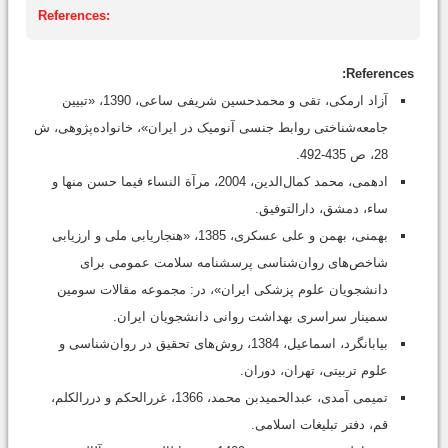
References:
References:
آزاد ارمکی، تقی و محمدحسین شریفی ساعی، 1390، «تبیین
جامعه‌شناختی روابط جنسی آنومیک در ایران»، خانواده‌پژوهی، ش
28، ص 435-492.
ادهمی، محمد کمال‌الدین، 2004، مرآة النساء فیما حسن منها و
ساء، دمشق، دارالتوفیق.
بهمنی، بهمن و علی عسکری، 1385، «هنجاریابی ملی و ارزیابی
شاخص‌های روان‌شناسی پرسشنامه سلامت عمومی برای
دانشجویان علوم پزشکی ایران»، در: مجموعه مقالات سومین
سمینار سراسری بهداشت روانی دانشجویان ایران.
بیابانگرد، اسماعیل، 1384، روش‌های تحقیق در روان‌شناسی و
علوم تربیتی، تهران، دوران.
تمیمی آمدی، عبدالحمید‌بن محمد، 1366، غرر‌الحکم و درر‌الکلم،
قم، دفتر تبلیغات اسلامی.