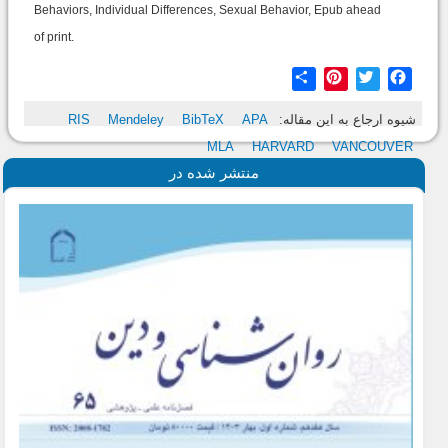
Behaviors, Individual Differences, Sexual Behavior, Epub ahead
of print.
Share
Pinterest
Twitter
Facebook
RIS
Mendeley
BibTeX
APA
شیوه ارجاع به این مقاله:
MLA
HARVARD
VANCOUVER
منتشر شده در