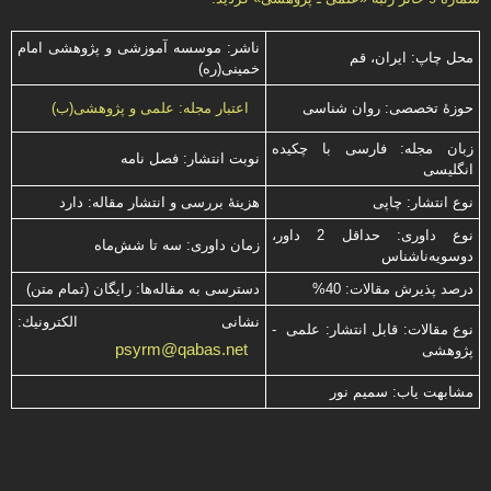
ناشر: موسسه آموزشی و پژوهشی امام
محل چاپ: ایران، قم
خمینی(ره)
حوزۀ تخصصی: روان شناسی
اعتبار مجله: علمی و پژوهشی(ب)
زبان مجله: فارسی با چكیده
نوبت انتشار: فصل نامه
انگلیسی
نوع انتشار: چاپی
هزینۀ بررسی و انتشار مقاله: دارد
نوع داوری: حداقل 2 داور،
زمان داوری: سه تا شش‌ماه
دوسویه‌ناشناس
درصد پذیرش مقالات: 40%
دسترسی به مقاله‌ها: رایگان (تمام متن)
نشانی الكترونیك:
نوع مقالات: قابل انتشار: علمی -
psyrm@qabas.net
پژوهشی
مشابهت ياب: سميم نور