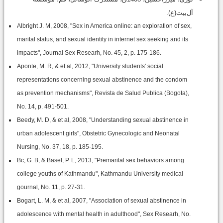
آل‌بیت(ع).
Albright J. M, 2008, "Sex in America online: an exploration of sex,
marital status, and sexual identity in internet sex seeking and its
impacts", Journal Sex Researh, No. 45, 2, p. 175-186.
Aponte, M. R, & et al, 2012, "University students' social
representations concerning sexual abstinence and the condom
as prevention mechanisms", Revista de Salud Publica (Bogota),
No. 14, p. 491-501.
Beedy, M. D, & et al, 2008, "Understanding sexual abstinence in
urban adolescent girls", Obstetric Gynecologic and Neonatal
Nursing, No. 37, 18, p. 185-195.
Bc, G. B, & Basel, P. L, 2013, "Premarital sex behaviors among
college youths of Kathmandu", Kathmandu University medical
gournal, No. 11, p. 27-31.
Bogart, L. M, & et al, 2007, "Association of sexual abstinence in
adolescence with mental health in adulthood", Sex Researh, No.