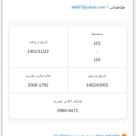
afel67@yahoo.com
طباطبائی /
صفحه‌ها
تاریخ دریافت
101
1401/11/22
-
116
تاریخ پذیرش
شاپا چاپی نشریه
2008-1782
1402/03/03
شاپای آنلاین نشریه
2980-8472