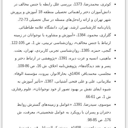
کوثری، محمدرضا، 1373، بررسی علل رابطه با جنس مخالف در
دانش‌آموزان دختر راهنمائی تحصیلی منطقه 18 آموزش و پرورش
شهر تهران و ارائه راه‌حل‌های مسئله در سال تحصیلی 73-72،
پایان‌نامه کارشناسی ارشد، تهران،‌ دانشگاه علامه طباطبائی.
گلزاری، محمود، 1384، «آموزش و مشاوره با نوجوانان در زمینه
ارتباط با جنس مخالف»، روان‌شناسی تربیتی، ش 1، ص 105-122.
گنجی‌، حمزه، 1385، روان‌شناسی تجربی کاربردی‌، تهران‌، بعثت.
ماهینی، انسیه و عزت دیره، 1391، «پژوهشی در ارتباط دختر و
پسر و نقد دیدگاه‌ها»، پژوهش‌نامه اخلاق، ش 16، ص 86-109.
مجلسی، محمد‌باقر، 1404ق، بحارالانوار، بیروت، مؤسسة الوفاء.
ملازمانی، علی و علی فتحی ‌آشتیانی، 1387، «تأثیر آموزش به
شیوه ایفای نقش بر بهبود تصور از خود نوجوانان»، علوم رفتاری،
ش 1، ص 61-66.
موسوی، سیدرضا، 1391، «عوامل و زمینه‌های گسترش روابط
دختران و پسران با رویکرد به عوامل شخصیتی»، معرفت، ش
176، ص 85-98.
نوری، میرزاحسین، 1408ق، مستدرک الوسائل، قم، مؤسسة