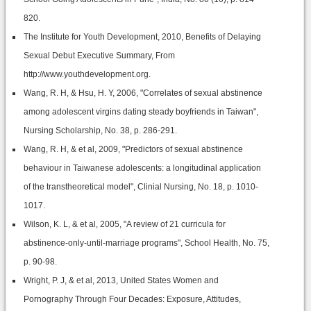
820.
The Institute for Youth Development, 2010, Benefits of Delaying
Sexual Debut Executive Summary, From
http://www.youthdevelopment.org.
Wang, R. H, & Hsu, H. Y, 2006, "Correlates of sexual abstinence
among adolescent virgins dating steady boyfriends in Taiwan",
Nursing Scholarship, No. 38, p. 286-291.
Wang, R. H, & et al, 2009, "Predictors of sexual abstinence
behaviour in Taiwanese adolescents: a longitudinal application
of the transtheoretical model", Clinial Nursing, No. 18, p. 1010-
1017.
Wilson, K. L, & et al, 2005, "A review of 21 curricula for
abstinence-only-until-marriage programs", School Health, No. 75,
p. 90-98.
Wright, P. J, & et al, 2013, United States Women and
Pornography Through Four Decades: Exposure, Attitudes,