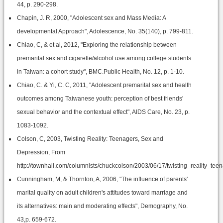
44, p. 290-298.
Chapin, J. R, 2000, "Adolescent sex and Mass Media: A
developmental Approach", Adolescence, No. 35(140), p. 799-811.
Chiao, C, & et al, 2012, "Exploring the relationship between
premarital sex and cigarette/alcohol use among college students
in Taiwan: a cohort study", BMC.Public Health, No. 12, p. 1-10.
Chiao, C. & Yi, C. C, 2011, "Adolescent premarital sex and health
outcomes among Taiwanese youth: perception of best friends'
sexual behavior and the contextual effect", AIDS Care, No. 23, p.
1083-1092.
Colson, C, 2003, Twisting Reality: Teenagers, Sex and
Depression, From
http://townhall.com/columnists/chuckcolson/2003/06/17/twisting_reality_tee
Cunningham, M, & Thornton, A, 2006, "The influence of parents'
marital quality on adult children's attitudes toward marriage and
its alternatives: main and moderating effects", Demography, No.
43,p. 659-672.