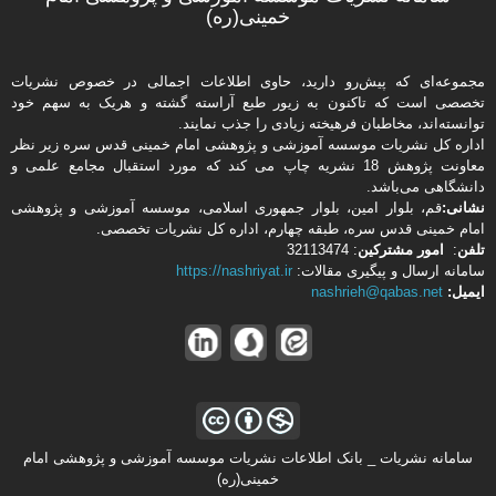
خمینی(ره)
مجموعه‌ای که پیش‌رو دارید،‌ حاوی اطلاعات اجمالی در خصوص نشریات
تخصصی است که تاکنون به زیور طبع آراسته گشته و هریک به سهم خود
توانسته‌اند، مخاطبان فرهیخته‌ زیادی را جذب نمایند.
اداره كل نشریات موسسه آموزشی و پژوهشی امام خمینی قدس سره زیر نظر
معاونت پژوهش 18 نشریه چاپ می کند که مورد استقبال مجامع علمی و
دانشگاهی می‌باشد.
نشانی:
قم، بلوار امین، بلوار جمهوری اسلامی، موسسه آموزشی و پژوهشی
امام خمینی قدس سره، طبقه چهارم، اداره كل نشریات تخصصی.
تلفن
:
امور مشتركین
: 32113474
سامانه ارسال و پیگیری مقالات:
https://nashriyat.ir
ایمیل:
nashrieh@qabas.net
سامانه نشریات _ بانک اطلاعات نشریات موسسه آموزشی و پژوهشی امام
خمینی(ره)