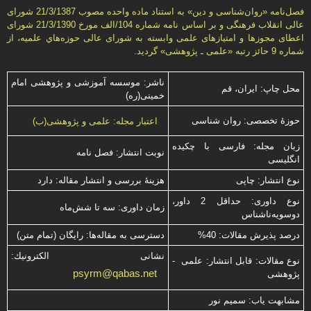
فصل‌نامه «روان‌شناسی و دين» به استناد ماده واحده مصوب 21/3/1387 شورای
عالی انقلاب فرهنگی و بر اساس نامه شماره 104/الف مورخ 21/3/1390 شورای
اعطای مجوزها و امتيازهای علمی وابسته به شورای عالی حوزه‌هاي علميه، از
شماره 9 حائز رتبه «علمی ـ پژوهشی» گرديد.
ناشر: موسسه آموزشی و پژوهشی امام
محل چاپ: ایران، قم
خمینی(ره)
حوزۀ تخصصی: روان شناسی
اعتبار مجله: علمی و پژوهشی(ب)
زبان مجله: فارسی با چكیده
نوبت انتشار: فصل نامه
انگلیسی
نوع انتشار: چاپی
هزینۀ بررسی و انتشار مقاله: دارد
نوع داوری: حداقل 2 داور،
زمان داوری: سه تا شش‌ماه
دوسویه‌ناشناس
درصد پذیرش مقالات: 40%
دسترسی به مقاله‌ها: رایگان (تمام متن)
نشانی الكترونیك:
نوع مقالات: قابل انتشار: علمی -
psyrm@qabas.net
پژوهشی
مشابهت ياب: سميم نور