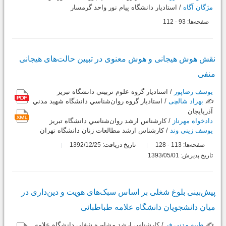
مژگان آگاه
/ استاديار دانشگاه پيام نور واحد گرمسار
صفحه‌ها:
93
112
-
نقش هوش هیجانی و هوش معنوی در تبیین حالت‌های هیجانی
منفی
یوسف رضاپور
/ استاديار گروه علوم تربيتي دانشگاه تبريز
✍️
بهزاد شالچی
/ استاديار گروه روان‌شناسي دانشگاه شهيد مدني
آذربايجان
دادخواه مهرناز
/ کارشناس ارشد روان‌شناسي دانشگاه تبريز
یوسف زینی وند
/ کارشناس ارشد مطالعات زنان دانشگاه تهران
صفحه‌ها:
113
128
تاریخ دریافت: 1392/12/25
-
تاریخ پذیرش: 1393/05/01
‌پیش‌بینی بلوغ شغلی بر‌‌ اساس سبک‌های هویت و دین‌داری در
میان دانشجویان دانشگاه‌ علامه طباطبائی
✍️
طیبه مدنی فر
/ کارشناس ارشد مشاوره شغلي دانشگاه علامه