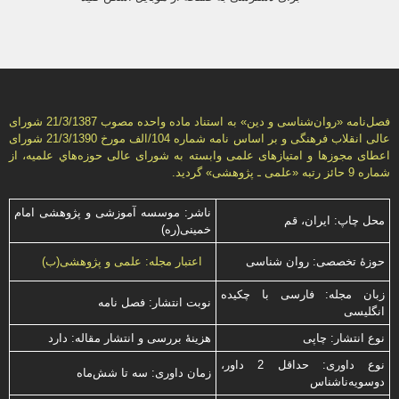
فصل‌نامه «روان‌شناسی و دين» به استناد ماده واحده مصوب 21/3/1387 شورای
عالی انقلاب فرهنگی و بر اساس نامه شماره 104/الف مورخ 21/3/1390 شورای
اعطای مجوزها و امتيازهای علمی وابسته به شورای عالی حوزه‌هاي علميه، از
شماره 9 حائز رتبه «علمی ـ پژوهشی» گرديد.
ناشر: موسسه آموزشی و پژوهشی امام
محل چاپ: ایران، قم
خمینی(ره)
حوزۀ تخصصی: روان شناسی
اعتبار مجله: علمی و پژوهشی(ب)
زبان مجله: فارسی با چكیده
نوبت انتشار: فصل نامه
انگلیسی
نوع انتشار: چاپی
هزینۀ بررسی و انتشار مقاله: دارد
نوع داوری: حداقل 2 داور،
زمان داوری: سه تا شش‌ماه
دوسویه‌ناشناس