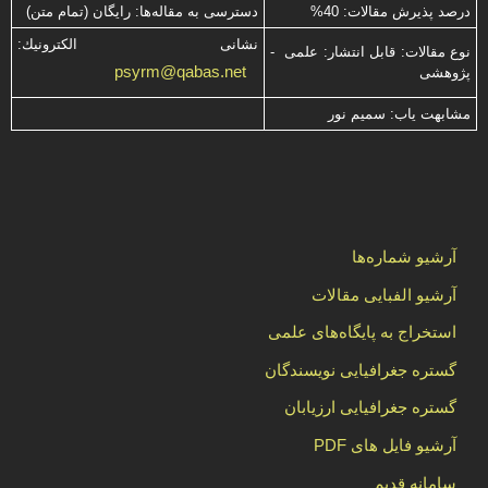
درصد پذیرش مقالات: 40%
دسترسی به مقاله‌ها: رایگان (تمام متن)
نشانی الكترونیك:
نوع مقالات: قابل انتشار: علمی -
psyrm@qabas.net
پژوهشی
مشابهت ياب: سميم نور
آرشیو شماره‌ها
آرشیو الفبایی مقالات
استخراج به پایگاه‌های علمی
گستره جغرافیایی نویسندگان
گستره جغرافیایی ارزیابان
آرشیو فایل های PDF
سامانه قدیم