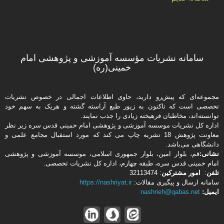
سامانه نشریات مؤسسه آموزشی و پژوهشی امام
خمینی(ره)
مجموعه‌ای که پیش‌رو دارید،‌ حاوی اطلاعات اجمالی در خصوص نشریات
تخصصی است که تاکنون به زیور طبع آراسته گشته و هریک به سهم خود
توانسته‌اند، مخاطبان فرهیخته‌ زیادی را جذب نمایند.
اداره كل نشریات موسسه آموزشی و پژوهشی امام خمینی قدس سره زیر نظر
معاونت پژوهش 18 نشریه چاپ می کند که مورد استقبال مجامع علمی و
دانشگاهی می‌باشد.
نشانی:
قم، بلوار امین، بلوار جمهوری اسلامی، موسسه آموزشی و پژوهشی
امام خمینی قدس سره، طبقه چهارم، اداره كل نشریات تخصصی.
تلفن
:
امور مشتركین
: 32113474
سامانه ارسال و پیگیری مقالات:
https://nashriyat.ir
ایمیل:
nashrieh@qabas.net