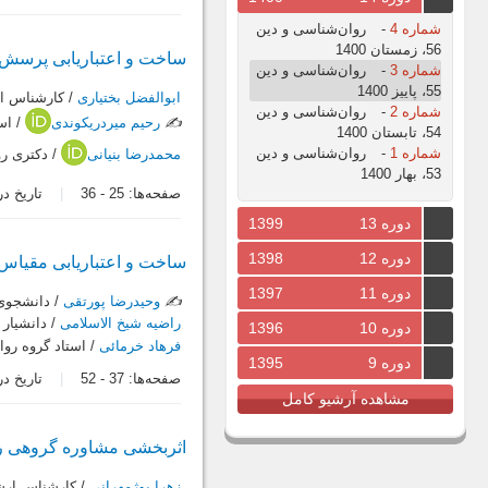
شماره 4
-
روان‌شناسی و دین
56، زمستان 1400
ساخت و اعتباریابی پرسش‌ن
شماره 3
-
روان‌شناسی و دین
55، پاییز 1400
ابوالفضل بختیاری
/ کارشناس ا
شماره 2
-
روان‌شناسی و دین
✍️
رحیم میردریکوندی
/ اس
54، تابستان 1400
شماره 1
-
روان‌شناسی و دین
محمدرضا بنیانی
/ دکتری ر
53، بهار 1400
صفحه‌ها:
25
-
36
تاریخ دریافت:
دوره 13
1399
دوره 12
1398
ساخت و اعتباریابی مقیاس
دوره 11
1397
✍️
وحیدرضا پورتقی
/ دانشجوی 
راضیه شیخ الاسلامی
/ دانشیار
دوره 10
1396
فرهاد خرمائی
/ استاد گروه رو
دوره 9
1395
صفحه‌ها:
37
-
52
تاریخ دریافت:
مشاهده آرشیو کامل
اثربخشی مشاوره گروهی رش
زهرا بوژمهرانی
/ کارشناس ارشد