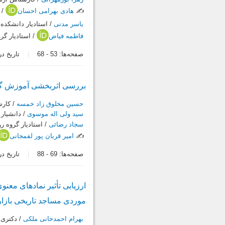
✍️
هادی بهرامی احسان
/ 
یاسر مدنی
/ استادیار دانشکده 
فاطمه فیاض
/ استادیار گر
صفحه‌ها:
53
-
68
تاریخ دریافت:
بررسی اثربخشی آموزش گروه
حسین مخلوق زاد خمسه
/ کارش
سید ولی اله موسوی
/ دانشیار
سجاد رضائی
/ استادیار گروه ر
✍️
امیر قربان پور لفمجانی
صفحه‌ها:
69
-
88
تاریخ دریافت:
ارزیابی تأثیر نمادهای م
موردی مساجد تاریخی بازار 
بهرام احمدخانی ملکی
/ دکتری