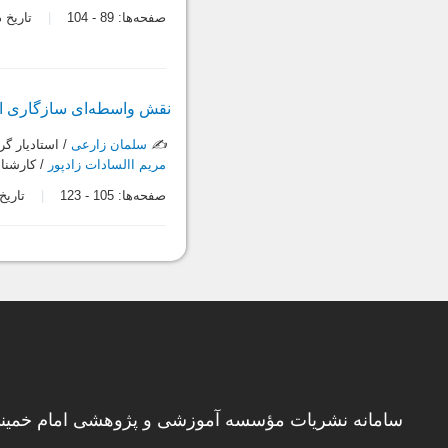
صفحه‌ها:
89
-
104
تاریخ دریاف
نقش واسطه‌ای سازگاری اجت
✍️
سلمان زارعی
/ استادیار گ
مریم االسادات زادپور
/ کارشناس
صفحه‌ها:
105
-
123
تاریخ در
سامانه نشریات مؤسسه آموزشی و پژوهشی امام خمینی