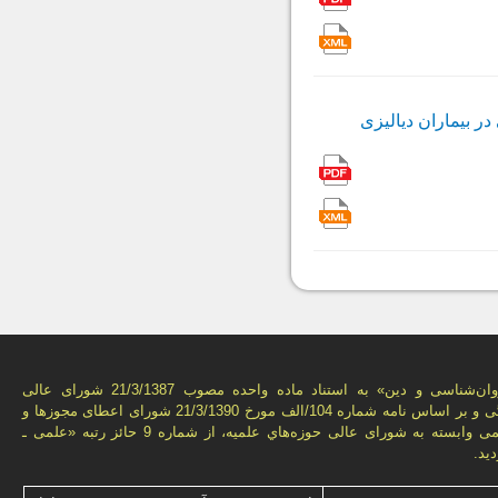
 بیماران دیالیزی
فصل‌نامه «روان‌شناسی و دين» به استناد ماده واحده مصوب 21/3/1387 شورای عالی
انقلاب فرهنگی و بر اساس نامه شماره 104/الف مورخ 21/3/1390 شورای اعطای مجوزها و
امتيازهای علمی وابسته به شورای عالی حوزه‌هاي علميه، از شماره 9 حائز رتبه «علمی ـ
يد.