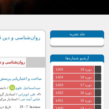
جلد نشریه
روان‌شناسی و دین 55، پاییز 1400
آرشیو شماره‌ها
روان‌شناسی و دین، سال 1400، جلد چهاردهم، شماره سو
دوره 19
1405
دوره 18
1404
ساخت و اعتباریابی پرسش‌ن
دوره 17
1403
سیداسماعیل علوی
/ دانش
دوره 16
1402
✍️
علی ابوترابی
/ استادیار گ
عباس آیینه چی
/ استادیار مرکز
دوره 15
1401
صفحه‌ها:
7
-
24
تاریخ دریافت: 5
دوره 14
1400