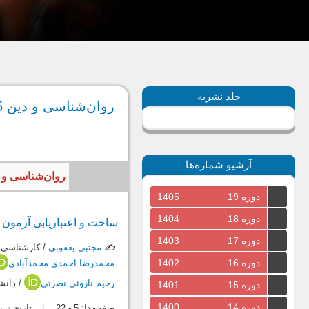
جلد نشریه
روان‌شناسی و دین 45، بهار 1398
آرشیو شماره‌ها
روان‌شناسی و دین، سال 1398، جلد دوازدهم، شمار
دوره 19
1405
دوره 18
1404
ساخت و اعتباریابی آزمون 
دوره 17
1403
✍️
مجتبی یعقوبی
/ کارشناسی 
دوره 16
1402
محمدرضا احمدی محمدآبادی
رحیم ناروئی نصرتی
/ دانش
دوره 15
1401
دوره 14
1400
صفحه‌ها:
5
-
22
تاریخ دریافت: 4