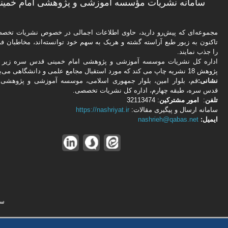
سامانه نشریات مؤسسه آموزشی و پژوهشی امام خمینی
مجموعه‌ای که پیش‌رو دارید،‌ حاوی اطلاعات اجمالی در خصوص نشریات تخ
تاکنون به زیور طبع آراسته گشته و هریک به سهم خود توانسته‌اند، مخاطبان فره
را جذب نمایند.
اداره كل نشریات موسسه آموزشی و پژوهشی امام خمینی قدس سره زیر ن
پژوهش 18 نشریه چاپ می کند که مورد استقبال مجامع علمی و دانشگاهی می‌باشد.
نشانی:
قم، بلوار امین، بلوار جمهوری اسلامی، موسسه آموزشی و پژوهشی 
قدس سره، طبقه چهارم، اداره كل نشریات تخصصی.
تلفن
:
امور مشتركین
: 32113474
سامانه ارسال و پیگیری مقالات:
https://nashriyat.ir
ایمیل:
nashrieh@qabas.net
سا