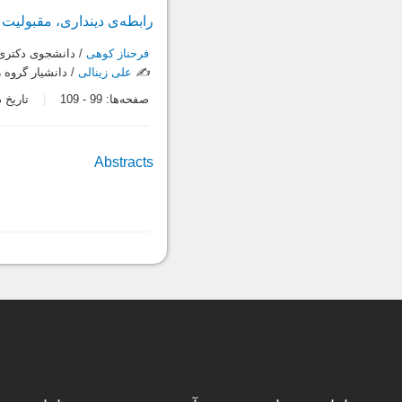
رابطه‌ی دینداری، مقبولیت
فرحناز کوهی
/ دانشجوی دکتری ب
✍️
علی زینالی
/ دانشیار گروه ر
صفحه‌ها:
99
-
109
تاریخ دریاف
Abstracts