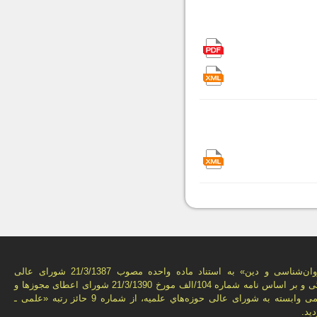
فصل‌نامه «روان‌شناسی و دين» به استناد ماده واحده مصوب 21/3/1387 شورای عالی
انقلاب فرهنگی و بر اساس نامه شماره 104/الف مورخ 21/3/1390 شورای اعطای مجوزها و
امتيازهای علمی وابسته به شورای عالی حوزه‌هاي علميه، از شماره 9 حائز رتبه «علمی ـ
يد.