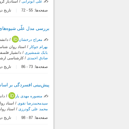
✍️
علی ابوترابی
/ استادیار گ
صفحه‌ها:
55
-
72
تاریخ دریافت:
بررسی مدل علّی شیوه‌ها
✍️
معراج درخشان
/ دانشج
بهرام جوکار
/ استاد روان شناس
بابک شمشیری
/ دانشیار فلسفة
صادق احمدی
/ کارشناسی ارشد
صفحه‌ها:
73
-
86
تاریخ دریافت:
پیش‌بینی افسردگی بر اساس
✍️
منصوره مهدی یار
/ دان
سیدمحمدرضا تقوی
/ استاد روا
محمد علی گودرزی
/ استاد روا
صفحه‌ها:
87
-
98
تاریخ دریافت: