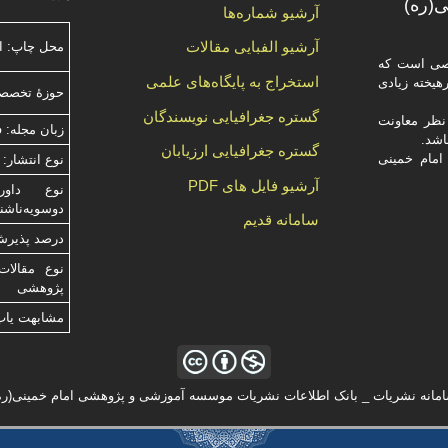
(ره)
آرشیو شماره‌ها
آرشیو الفبایی مقالات
محل چاپ: ا
صصی است که
استخراج به پایگاه‌های علمی
یخته‌ زیادی
حوزۀ تخصص
گستره جغرافیایی نویسندگان
ظر معاونت
زبان مجله: 
گستره جغرافیایی ارزیابان
امام خمینی
نوع انتشار: 
آرشیو فایل های PDF
دوسویه‌ناش
سامانه قدیم
درصد پذیرش م
نوع مقالات
پژوهشی
مشابهت ياب
مانه نشریات _ بانک اطلاعات نشریات موسسه آموزشی و پژوهشی امام خمینی(ره