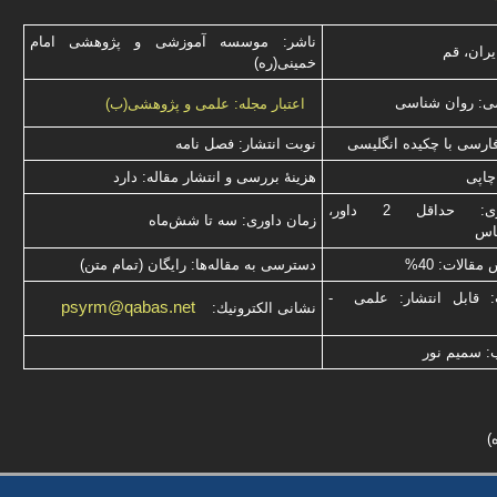
ناشر: موسسه آموزشی و پژوهشی امام
یران، قم
خمینی(ره)
ی: روان شناسی
اعتبار مجله: علمی و پژوهشی(ب)
فارسی با چكیده انگلیسی
نوبت انتشار: فصل نامه
چاپی
هزینۀ بررسی و انتشار مقاله: دارد
نوع داوری: حداقل 2 داور،
زمان داوری: سه تا شش‌ماه
ناس
قالات: 40%
دسترسی به مقاله‌ها: رایگان (تمام متن)
: قابل انتشار: علمی -
psyrm@qabas.net
نشانی الكترونیك:
: سميم نور
)