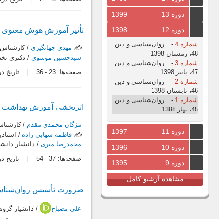
دوره 13
1399
دوره 12
1398
تأثیر آموزش هوش معنوی ب
شماره 4
-
روان‌شناسی و دین
✍️
مهدی جهانگیری
/ کارشناس ع
48، زمستان 1398
سیدحسین موسوی
/ دکتری تخص
شماره 3
-
روان‌شناسی و دین
صفحه‌ها:
23
-
36
تاریخ دریافت:
47، پاییز 1398
شماره 2
-
روان‌شناسی و دین
46، تابستان 1398
شماره 1
-
روان‌شناسی و دین
اثربخشی آموزش بهداشت کلا
45، بهار 1398
مژگان محمدی مقدم
/ کارشناسی
دوره 11
1397
✍️
فاطمه شهابی زاده
/ استادی
محمدرضا میری
/ دانشیار دانش
دوره 10
1396
صفحه‌ها:
37
-
54
تاریخ دریافت:
دوره 9
1395
مشاهده آرشیو کامل
ضرورت تأسیس روان‌شناسی
علی مصباح
/ دانشیار گرو