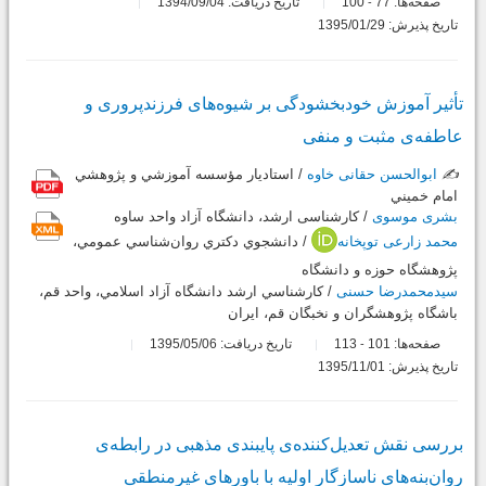
صفحه‌ها:
77
100
تاریخ دریافت: 1394/09/04
-
تاریخ پذیرش: 1395/01/29
تأثیر آموزش خودبخشودگی بر شیوه‌های فرزندپروری و
عاطفه‌ی مثبت و منفی
✍️
ابوالحسن حقانی خاوه
/ استاديار مؤسسه آموزشي و پژوهشي
امام خميني
بشری موسوی
/ کارشناسی ارشد، دانشگاه آزاد واحد ساوه
محمد زارعی توپخانه
/ دانشجوي دكتري روان‌شناسي عمومي،
پژوهشگاه حوزه و دانشگاه
سیدمحمدرضا حسنی
/ كارشناسي ارشد دانشگاه آزاد اسلامي، واحد قم،
باشگاه پژوهشگران و نخبگان قم، ايران
صفحه‌ها:
101
113
تاریخ دریافت: 1395/05/06
-
تاریخ پذیرش: 1395/11/01
بررسی نقش تعدیل‌کننده‌ی پایبندی مذهبی در رابطه‌ی
روان‌بنه‌های ناسازگار اولیه با باورهای غیرمنطقی