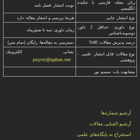
زبان مجله: فارسی با چكیده
نوبت انتشار: فصل نامه
انگلیسی
نوع انتشار: چاپی
هزینۀ بررسی و انتشار مقاله: دارد
نوع داوری: حداقل 2 داور،
زمان داوری: سه تا شش‌ماه
دوسویه‌ناشناس
درصد پذیرش مقالات: 40%
دسترسی به مقاله‌ها: رایگان (تمام متن)
نشانی الكترونیك:
نوع مقالات: قابل انتشار: علمی -
psyrm@qabas.net
پژوهشی
مشابهت ياب: سميم نور
آرشیو شماره‌ها
آرشیو الفبایی مقالات
استخراج به پایگاه‌های علمی