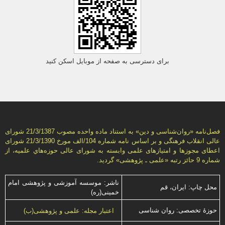
برای دسترسی به صفحه از موبایل اسکن کنید
فصل‌نامه «روان‌شناسی و دين» به استناد ماده واحده مصوب 21/3/1387 شورای
عالی انقلاب فرهنگی و بر اساس نامه شماره 104/الف مورخ 21/3/1390 شورای
اعطای مجوزها و امتيازهای علمی وابسته به شورای عالی حوزه‌هاي علميه، از
شماره 9 حائز رتبه «علمی ـ پژوهشی» گرديد.
ناشر: موسسه آموزشی و پژوهشی امام
محل چاپ: ایران، قم
خمینی(ره)
حوزۀ تخصصی: روان شناسی
اعتبار مجله: علمی و پژوهشی(ب)