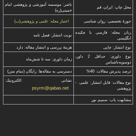
ناشر: موسسه آموزشی و پژوهشی امام
محل چاپ: ایران، قم
خمینی(ره)
حوزۀ تخصصی: روان شناسی
اعتبار مجله: علمی و پژوهشی(ب)
زبان مجله: فارسی با چكیده
نوبت انتشار: فصل نامه
انگلیسی
نوع انتشار: چاپی
هزینۀ بررسی و انتشار مقاله: دارد
نوع داوری: حداقل 2 داور،
زمان داوری: سه تا شش‌ماه
دوسویه‌ناشناس
درصد پذیرش مقالات: 40%
دسترسی به مقاله‌ها: رایگان (تمام متن)
نشانی الكترونیك:
نوع مقالات: قابل انتشار: علمی -
psyrm@qabas.net
پژوهشی
مشابهت ياب: سميم نور