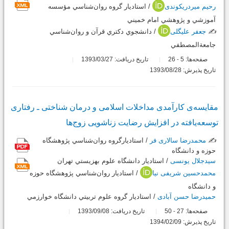
رحیم میردریکوندی
/ استاديار گروه ‌روان‌شناسي مؤسسه
آموزشي و پژوهشي امام خميني
✍️
جعفر علیگلی
/ دانشجوي دكتري قرآن و روان‌شناسي
جامعة‌المصطفي
صفحه‌ها:
5
26
تاریخ دریافت: 1393/03/27
-
تاریخ پذیرش: 1393/08/28
مقایسه‌ی کارآمدی مداخلات اسلامی و درمان شناختی‌ ـ ‌رفتاری
توسعه‌یافته در افزایش رضایت زناشویی زوج‌ها
✍️
محمدرضا سالاری فر
/ استاديارگروه روان‌شناسي پژوهشگاه
حوزه و دانشگاه
سیدجلال یونسی
/ استاديار دانشگاه علوم بهزيستي تهران
محمدحسین شریفی نیا
/ استاديار روان‌شناسي پژوهشگاه حوزه
و دانشگاه
حمیدرضا حسن آبادی
/ استاديار گروه علوم تربيتي دانشگاه خوارزمي
صفحه‌ها:
27
50
تاریخ دریافت: 1393/09/08
-
تاریخ پذیرش: 1394/02/09