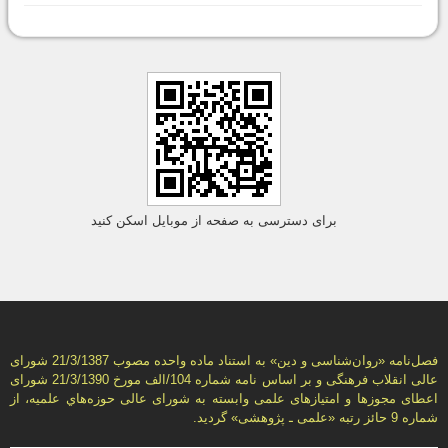
برای دسترسی به صفحه از موبایل اسکن کنید
فصل‌نامه «روان‌شناسی و دين» به استناد ماده واحده مصوب 21/3/1387 شورای
عالی انقلاب فرهنگی و بر اساس نامه شماره 104/الف مورخ 21/3/1390 شورای
اعطای مجوزها و امتيازهای علمی وابسته به شورای عالی حوزه‌هاي علميه، از
شماره 9 حائز رتبه «علمی ـ پژوهشی» گرديد.