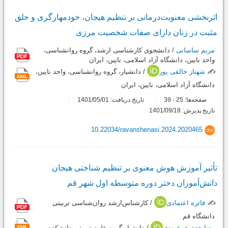
اثربخشی معنویت‌درمانی بر تنظیم هیجان، خودمهارگری و خلق
مثبت در زنان دارای صفات شخصیت مرزی
مریم ساسانی
/ دانشجوی کارشناسی ‌ارشد، گروه روانشناسی،
واحد نایین، دانشگاه آزاد اسلامی، نایین، ایران
✍️
شهناز خالقی پور
/ دانشیار، گروه روانشناسی، واحد نایین،
دانشگاه آزاد اسلامی، نایین، ایران
صفحه‌ها:
25
39
تاریخ دریافت: 1401/05/01
-
تاریخ پذیرش: 1401/09/18
10.22034/ravanshenasi.2024.2020465
doi
تأثیر آموزش هوش معنوی بر تنظیم شناختی هیجان
دانش‌آموزان دختر دوره متوسطه اول شهر قم
✍️
فائزه اعتمادی
/ کارشناس‌ارشد روان‌شناسی تربیتی
دانشگاه قم
رضا جعفری هرندی
/ دانشیار گروه علوم تربیتی دانشکده