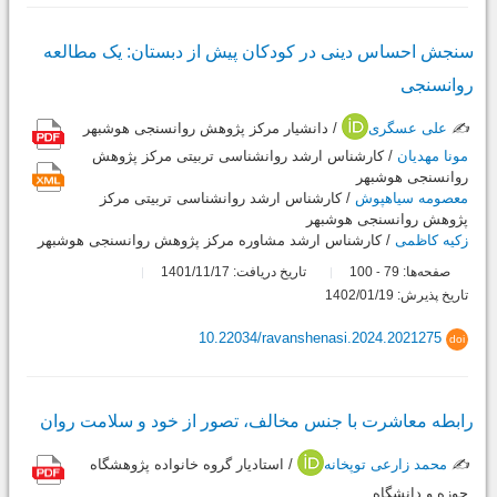
سنجش احساس دینی در کودکان پیش از دبستان: یک مطالعه
روان‎سنجی
✍️
علی عسگری
/ دانشیار مرکز پژوهش روان‎سنجی هوشبهر
مونا مهدیان
/ کارشناس ارشد روان‎شناسی تربیتی مرکز پژوهش
روان‎سنجی هوشبهر
معصومه سیاهپوش
/ کارشناس ارشد روان‎شناسی تربیتی مرکز
پژوهش روان‎سنجی هوشبهر
زکیه کاظمی
/ کارشناس ارشد مشاوره مرکز پژوهش روان‎سنجی هوشبهر
صفحه‌ها:
79
100
تاریخ دریافت: 1401/11/17
-
تاریخ پذیرش: 1402/01/19
10.22034/ravanshenasi.2024.2021275
doi
رابطه معاشرت با جنس مخالف، تصور از خود و سلامت روان
✍️
محمد زارعی توپخانه
/ استادیار گروه خانواده پژوهشگاه
حوزه و دانشگاه