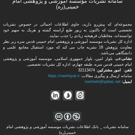
سامانه نشریات مؤسسه آموزشی و پژوهشی امام
خمینی(ره)
مجموعه‌ای که پیش‌رو دارید،‌ حاوی اطلاعات اجمالی در خصوص نشریات
تخصصی است که تاکنون به زیور طبع آراسته گشته و هریک به سهم خود
توانسته‌اند، مخاطبان فرهیخته‌ زیادی را جذب نمایند.
اداره كل نشریات موسسه آموزشی و پژوهشی امام خمینی قدس سره زیر نظر
معاونت پژوهش 18 نشریه چاپ می کند که مورد استقبال مجامع علمی و
دانشگاهی می‌باشد.
نشانی:
قم، بلوار امین، بلوار جمهوری اسلامی، موسسه آموزشی و پژوهشی
امام خمینی قدس سره، طبقه چهارم، اداره كل نشریات تخصصی.
تلفن
:
امور مشتركین
: 32113474
سامانه ارسال و پیگیری مقالات:
https://nashriyat.ir
ایمیل:
nashrieh@qabas.net
سامانه نشریات _ بانک اطلاعات نشریات موسسه آموزشی و پژوهشی امام
خمینی(ره)