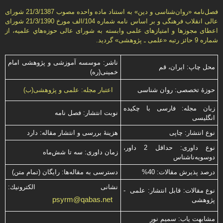
فصل‌نامه «روان‌شناسی و دين» به استناد ماده واحده مصوب 21/3/1387 شورای
عالی انقلاب فرهنگی و بر اساس نامه شماره 104/الف مورخ 21/3/1390 شورای
اعطای مجوزها و امتيازهای علمی وابسته به شورای عالی حوزه‌هاي علميه، از
شماره 9 حائز رتبه «علمی ـ پژوهشی» گرديد.
ناشر: موسسه آموزشی و پژوهشی امام
محل چاپ: ایران، قم
خمینی(ره)
حوزۀ تخصصی: روان شناسی
اعتبار مجله: علمی و پژوهشی(ب)
زبان مجله: فارسی با چكیده
نوبت انتشار: فصل نامه
انگلیسی
نوع انتشار: چاپی
هزینۀ بررسی و انتشار مقاله: دارد
نوع داوری: حداقل 2 داور،
زمان داوری: سه تا شش‌ماه
دوسویه‌ناشناس
درصد پذیرش مقالات: 40%
دسترسی به مقاله‌ها: رایگان (تمام متن)
نشانی الكترونیك:
نوع مقالات: قابل انتشار: علمی -
psyrm@qabas.net
پژوهشی
مشابهت ياب: سميم نور