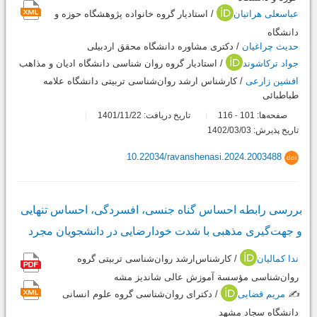
عباسعلی هراتیان
/ استادیار گروه خانواده پژوهشگاه حوزه و
دانشگاه
حدیث چراغیان
/ دکتری مشاوره دانشگاه محقق اردبیلی
جواد ترکاشوند
/ استادیار گروه روان شناسی دانشگاه ادیان و مذاهب
افشین زارعی
/ کارشناس ارشد روان‌شناسی تربیتی دانشگاه علامه
طباطبائی
صفحه‌ها:
101
116
تاریخ دریافت: 1401/11/22
-
تاریخ پذیرش: 1402/03/03
10.22034/ravanshenasi.2024.2003488
doi
بررسی رابطه احساس گناه جنسی، افسردگی، احساس تنهایی
و جهت‌گیری مذهبی با شدت خودارضایی در دانشجویان مجرد
ندا کمالیان
/ کارشناس‌ارشد روان‌شناسی تربیتی گروه
روان‌شناسی مؤسسة آموزش عالی شاندیز مشه
✍️
مریم قضایی
/ دکترای روان‌شناسی گروه علوم انسانی
دانشگاه سجاد مشهد