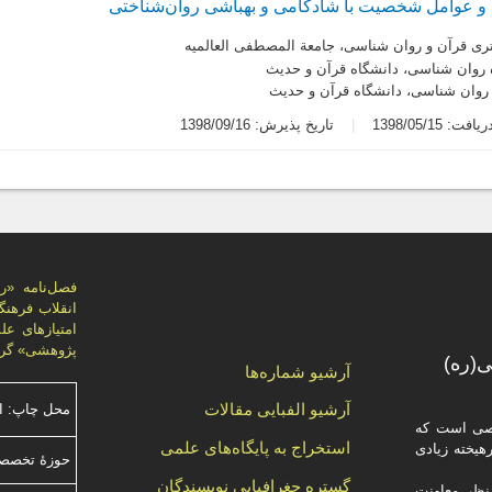
و عوامل شخصیت با شادکامی و بهباشی روان‌شناختی
ری قرآن و روان شناسی، جامعة المصطفی العالمیه
ه روان شناسی، دانشگاه قرآن و حدیث
 روان شناسی، دانشگاه قرآن و حدیث
ت: 1398/05/15
تاریخ پذیرش: 1398/09/16
پژوهشی» گرد
(ره)
آرشیو شماره‌ها
آرشیو الفبایی مقالات
محل چاپ: ا
صصی است که
استخراج به پایگاه‌های علمی
یخته‌ زیادی
حوزۀ تخصص
گستره جغرافیایی نویسندگان
ظر معاونت