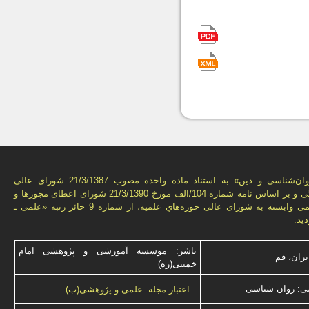
فصل‌نامه «روان‌شناسی و دين» به استناد ماده واحده مصوب 21/3/1387 شورای عالی
انقلاب فرهنگی و بر اساس نامه شماره 104/الف مورخ 21/3/1390 شورای اعطای مجوزها و
امتيازهای علمی وابسته به شورای عالی حوزه‌هاي علميه، از شماره 9 حائز رتبه «علمی ـ
يد.
ناشر: موسسه آموزشی و پژوهشی امام
یران، قم
خمینی(ره)
ی: روان شناسی
اعتبار مجله: علمی و پژوهشی(ب)