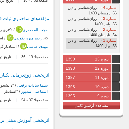
صفحه‌ها:
7
-
18
تاریخ دریافت: 5
شماره 4
-
روان‌شناسی و دین
56، زمستان 1400
مؤلفه‌های ساختاری ثبات ق
شماره 3
-
روان‌شناسی و دین
55، پاییز 1400
شماره 2
-
روان‌شناسی و دین
حجت اله صفری
/ دکتری ر
54، تابستان 1400
✍️
رحیم میردریکوندی
/ اس
شماره 1
-
روان‌شناسی و دین
53، بهار 1400
مهدی عباسی
/ استادیار گ
صفحه‌ها:
19
-
36
تاریخ دریافت:
دوره 13
1399
دوره 12
1398
اثربخشی زوج‌درمانی یکپار
دوره 11
1397
شیما سادات برقعی
/ *دانشجوی
دوره 10
1396
اسماعیل اسدپور
/ *استادیار
دوره 9
1395
صفحه‌ها:
37
-
54
تاریخ دریافت:
مشاهده آرشیو کامل
اثربخشی آموزش مبتنی بر ک