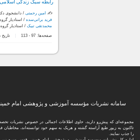
رابطه سبک زندگی اسلامی 
✍️
امین رحمتی
/ دانشجوی دکت
فرید براتی‌سده
/ استادیار گرو
محمدتقی تبیک
/ استادیار گروه
صفحه‌ها:
97
-
113
تاریخ دریاف
سامانه نشریات مؤسسه آموزشی و پژوهشی امام خمینی
مجموعه‌ای که پیش‌رو دارید،‌ حاوی اطلاعات اجمالی در خصوص نشریات تخ
تاکنون به زیور طبع آراسته گشته و هریک به سهم خود توانسته‌اند، مخاطبان فره
را جذب نمایند.
اداره كل نشریات موسسه آموزشی و پژوهشی امام خمینی قدس سره زیر ن