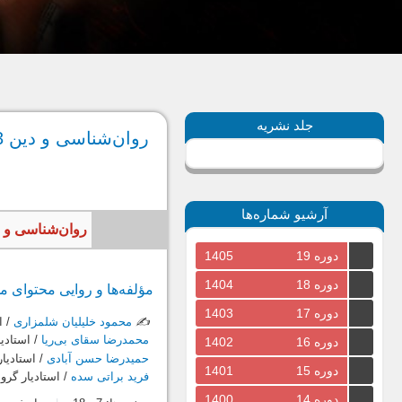
جلد نشریه
روان‌شناسی و دین 53، بهار 1400
آرشیو شماره‌ها
روان‌شناسی و دین، سال 1400، جلد چهاردهم، شماره
دوره 19
1405
دوره 18
1404
مؤلفه‌ها و روایی محتوای م
دوره 17
1403
✍️
محمود خلیلیان شلمزاری
/ ا
محمدرضا سقای بی‌ریا
/ استادی
دوره 16
1402
حمیدرضا حسن آبادی
/ استادیا
دوره 15
1401
فرید براتی سده
/ استادیار گر
دوره 14
1400