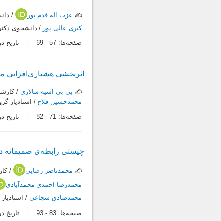
✍️
عزت اله قدم پور
/ دانش
کبری عالی پور
/ دانشجوی دکتر
صفحه‌ها:
57
-
69
تاریخ دریافت:
اثربخشی هشیاری‌افزایی مب
✍️
بی بی آسیه سالاری
/ کارشن
محمدحسین فلاح
/ استادیار گرو
صفحه‌ها:
71
-
82
تاریخ دریافت:
چیستی رابطه‌ی صمیمانه در
✍️
محمدناصر رضایی
/ کار
محمدرضا احمدی محمدآبادی
محمدصادق شجاعی
/ استادیار
صفحه‌ها:
83
-
93
تاریخ دریافت: