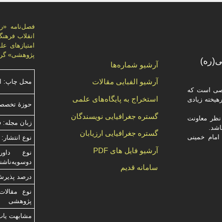
پژوهشی» گرد
(ره)
آرشیو شماره‌ها
آرشیو الفبایی مقالات
محل چاپ: ا
صصی است که
استخراج به پایگاه‌های علمی
یخته‌ زیادی
حوزۀ تخصص
گستره جغرافیایی نویسندگان
ظر معاونت
زبان مجله: 
گستره جغرافیایی ارزیابان
امام خمینی
نوع انتشار: 
آرشیو فایل های PDF
دوسویه‌ناش
سامانه قدیم
درصد پذیرش م
نوع مقالات
پژوهشی
مشابهت ياب