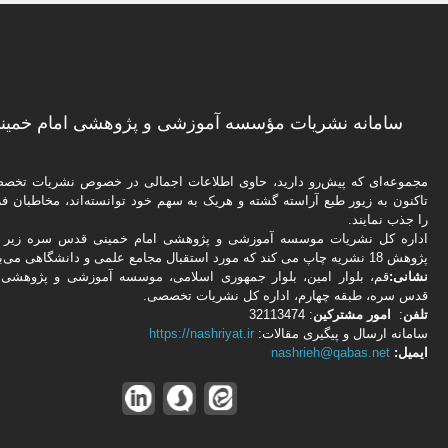
سامانه نشریات مؤسسه آموزشی و پژوهشی امام خمینی
مجموعه‌ای که پیش‌رو دارید،‌ حاوی اطلاعات اجمالی در خصوص نشریات تخ
تاکنون به زیور طبع آراسته گشته و هریک به سهم خود توانسته‌اند، مخاطبان فره
را جذب نمایند.
اداره كل نشریات موسسه آموزشی و پژوهشی امام خمینی قدس سره زیر ن
پژوهش 18 نشریه چاپ می کند که مورد استقبال مجامع علمی و دانشگاهی می‌باشد.
نشانی:
قم، بلوار امین، بلوار جمهوری اسلامی، موسسه آموزشی و پژوهشی 
قدس سره، طبقه چهارم، اداره كل نشریات تخصصی.
تلفن
:
امور مشتركین
: 32113474
سامانه ارسال و پیگیری مقالات:
https://nashriyat.ir
ایمیل:
nashrieh@qabas.net