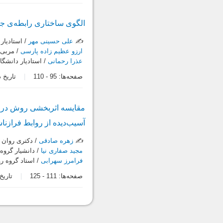
الگوی ساختاری رابطه‌ی جه
✍️
علی حسینی مهر
/ استادیار 
ارزو عظیم زاده پارسی
/ مربی د
عذرا رحمانی
/ استادیار دانشگا
صفحه‌ها:
95
-
110
تاریخ دریاف
مقایسه اثر‌بخشی روش درما
آسیب‌دیده از روابط فرازنا
✍️
زهره صادقی
/ دکتری روان ش
مجید صفاری نیا
/ دانشیار گروه 
فرامرز سهرابی
/ استاد گروه ر
صفحه‌ها:
111
-
125
تاریخ در