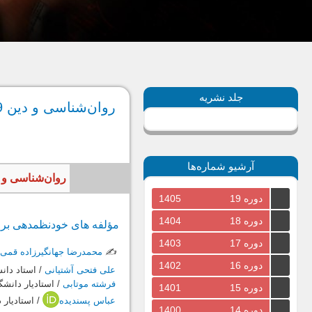
جلد نشریه
روان‌شناسی و دین 49، بهار 1399
آرشیو شماره‌ها
روان‌شناسی و دین، سال 1399، جلد سیزدهم، شمار
دوره 19
1405
دوره 18
1404
مؤلفه‏ های خودنظم‏دهی بر
دوره 17
1403
✍️
محمدرضا جهانگیرزاده قمی
دوره 16
1402
علی فتحی آشتیانی
/ استاد دان
فرشته موتابی
/ استادیار دانش
دوره 15
1401
عباس پسندیده
/ استادیار 
دوره 14
1400