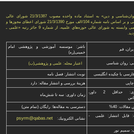
فصل‌نامه «روان‌شناسی و دين» به استناد ماده واحده مصوب 21/3/1387 شورای عالی
انقلاب فرهنگی و بر اساس نامه شماره 104/الف مورخ 21/3/1390 شورای اعطای مجوزها و
امتيازهای علمی وابسته به شورای عالی حوزه‌هاي علميه، از شماره 9 حائز رتبه «علمی ـ
يد.
ناشر: موسسه آموزشی و پژوهشی امام
یران، قم
خمینی(ره)
ی: روان شناسی
اعتبار مجله: علمی و پژوهشی(ب)
فارسی با چكیده انگلیسی
نوبت انتشار: فصل نامه
چاپی
هزینۀ بررسی و انتشار مقاله: دارد
نوع داوری: حداقل 2 داور،
زمان داوری: سه تا شش‌ماه
ناس
قالات: 40%
دسترسی به مقاله‌ها: رایگان (تمام متن)
: قابل انتشار: علمی -
psyrm@qabas.net
نشانی الكترونیك:
: سميم نور