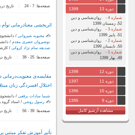
صفحه‌ها:
7
-
24
تاریخ دریافت: 1
دوره 13
1399
شماره 4
-
روان‌شناسی و دین
52، زمستان 1399
اثربخشی معنادرمانی توأم ب
شماره 3
-
روان‌شناسی و دین
51، پاییز 1399
✍️
محبوبه شیروانی
/ دانشجوی 
شماره 2
-
روان‌شناسی و دین
نوشیروان خضری مقدم
/ دانشی
50، تابستان 1399
صدیقه سام نژاد کروکی
/ کارشن
شماره 1
-
روان‌شناسی و دین
صفحه‌ها:
25
-
38
تاریخ دریافت:
49، بهار 1399
دوره 12
1398
مقایسه‌ی معنویت‌درمانی د
دوره 11
1397
اختلال افسردگی زنان مبتل
دوره 10
1396
شیما سادات برقعی
/ دانشجوی 
دوره 9
1395
✍️
رسول روشن
/ استاد گروه 
مشاهده آرشیو کامل
صفحه‌ها:
39
-
56
تاریخ دریافت:
تأثیر آموزش تفکر مبتنی بر