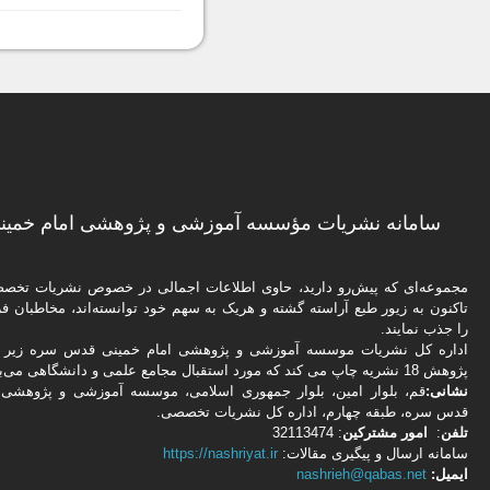
سامانه نشریات مؤسسه آموزشی و پژوهشی امام خمینی
مجموعه‌ای که پیش‌رو دارید،‌ حاوی اطلاعات اجمالی در خصوص نشریات تخ
تاکنون به زیور طبع آراسته گشته و هریک به سهم خود توانسته‌اند، مخاطبان فره
را جذب نمایند.
اداره كل نشریات موسسه آموزشی و پژوهشی امام خمینی قدس سره زیر ن
پژوهش 18 نشریه چاپ می کند که مورد استقبال مجامع علمی و دانشگاهی می‌باشد.
نشانی:
قم، بلوار امین، بلوار جمهوری اسلامی، موسسه آموزشی و پژوهشی 
قدس سره، طبقه چهارم، اداره كل نشریات تخصصی.
تلفن
:
امور مشتركین
: 32113474
سامانه ارسال و پیگیری مقالات:
https://nashriyat.ir
ایمیل:
nashrieh@qabas.net