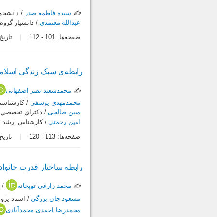
✍️
سیده فاطمه صدر
/ دانشجوي
عبدالله معتمدی
/ دانشيار گروه
صفحه‌ها:
101
-
112
تاریخ در
رابطه‌ی سبک زندگی اسلام
✍️
محمدسعید نصر اصفهانی
محمدمهدی یوسفی
/ كارشناسي 
مبین صالحی
/ دكتراي تخصصي ر
امین رحمتی
/ كارشناس ارشد ر
صفحه‌ها:
113
-
120
تاریخ در
رابطه ساختار قدرت خانواد
✍️
محمد زارعی توپخانه
/ 
مسعود جان بزرگی
/ استاد پژو
محمدرضا احمدی محمدآبادی