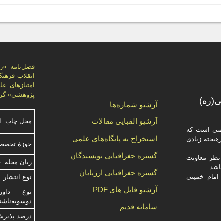
پژوهشی» گرد
(ره)
آرشیو شماره‌ها
آرشیو الفبایی مقالات
محل چاپ: ا
صصی است که
استخراج به پایگاه‌های علمی
یخته‌ زیادی
حوزۀ تخصص
گستره جغرافیایی نویسندگان
ظر معاونت
زبان مجله: 
گستره جغرافیایی ارزیابان
امام خمینی
نوع انتشار: 
آرشیو فایل های PDF
دوسویه‌ناش
سامانه قدیم
درصد پذیرش م