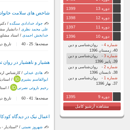
دوره 13
1399
شاخص های سلامت خانواده و
دوره 12
1398
✍️
جواد خدادادی سنگده
/ دکتر
دوره 11
1397
علی محمد نظری
/ دانشيار مشا
خدابخش احمدی
/ استاد مشاوره
دوره 10
1396
صفحه‌ها:
25
-
40
تاریخ دریافت:
شماره 4
-
روان‌شناسی و دین
40، زمستان 1396
شماره 3
-
روان‌شناسی و دین
39، پاییز 1396
هشیار و ناهشیار در روان ت
شماره 2
-
روان‌شناسی و دین
38، تابستان 1396
✍️
هادی عبدلی
/ كارشناس ارش
شماره 1
-
روان‌شناسی و دین
ابوالقاسم بشیری
/ استادي
37، بهار 1396
رحیم ناروئی نصرتی
/ استا
دوره 9
1395
صفحه‌ها:
41
-
60
تاریخ دریافت:
مشاهده آرشیو کامل
اعمال نیک در دیدگاه کودکا
✍️
شهروز نعمتی
/ *استادیار -