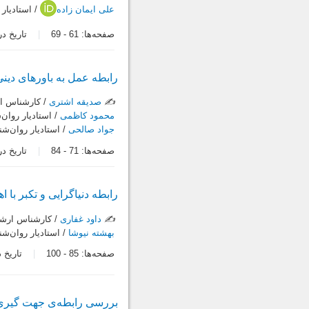
علی ایمان زاده
/ استاديار 
صفحه‌ها:
61
-
69
تاریخ دریافت:
رابطه عمل به باورهای دین
✍️
صدیقه اشتری
/ كارشناس ا
محمود کاظمی
/ استاديار روان
جواد صالحی
/ استاديار روان‌
صفحه‌ها:
71
-
84
تاریخ دریافت:
رابطه دنیاگرایی و تکبر با 
✍️
داود غفاری
/ کارشناس ارشد
بهشته نیوشا
/ استاديار روان‌ش
صفحه‌ها:
85
-
100
تاریخ دریاف
بررسی رابطه‌ی جهت گیری 