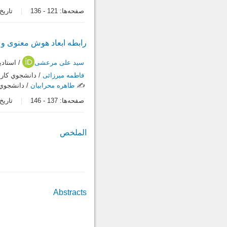
صفحه‌ها:
121
-
136
تاریخ در
رابطه ابعاد هوش معنوی و 
سید علی مرعشی
/ استادي
فاطمه میرزائی
/ دانشجوي کارش
✍️
طاهره محرابیان
/ دانشجوي 
صفحه‌ها:
137
-
146
تاریخ در
الملخص
Abstracts