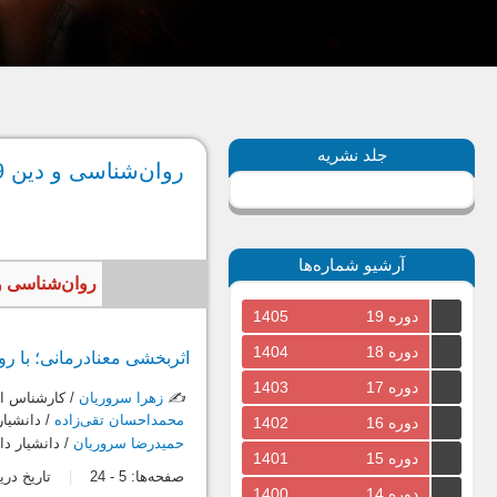
جلد نشریه
روان‌شناسی و دین 39، پاییز 1396
آرشیو شماره‌ها
روان‌شناسی و دین، سال 1396، جلد دهم، شم
دوره 19
1405
دوره 18
1404
اثربخشی معنادرمانی؛ با ر
دوره 17
1403
✍️
زهرا سروریان
/ کارشناس ار
محمداحسان تقی‌زاده
/ دانشيار
دوره 16
1402
حمیدرضا سروریان
/ دانشيار د
دوره 15
1401
صفحه‌ها:
5
-
24
تاریخ دریافت: 2
دوره 14
1400