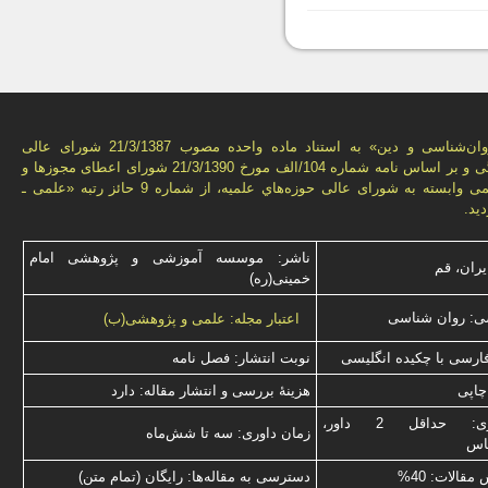
فصل‌نامه «روان‌شناسی و دين» به استناد ماده واحده مصوب 21/3/1387 شورای عالی
انقلاب فرهنگی و بر اساس نامه شماره 104/الف مورخ 21/3/1390 شورای اعطای مجوزها و
امتيازهای علمی وابسته به شورای عالی حوزه‌هاي علميه، از شماره 9 حائز رتبه «علمی ـ
يد.
ناشر: موسسه آموزشی و پژوهشی امام
یران، قم
خمینی(ره)
ی: روان شناسی
اعتبار مجله: علمی و پژوهشی(ب)
فارسی با چكیده انگلیسی
نوبت انتشار: فصل نامه
چاپی
هزینۀ بررسی و انتشار مقاله: دارد
نوع داوری: حداقل 2 داور،
زمان داوری: سه تا شش‌ماه
ناس
قالات: 40%
دسترسی به مقاله‌ها: رایگان (تمام متن)