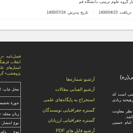
ار گروه علوم تربیتی، دانشگاه قم
یافت: 1400/04/23
تاریخ پذیرش: 1400/07/24
پژوهشی» گرد
(ره)
آرشیو شماره‌ها
آرشیو الفبایی مقالات
محل چاپ: ا
صصی است که
استخراج به پایگاه‌های علمی
یخته‌ زیادی
حوزۀ تخصص
گستره جغرافیایی نویسندگان
ظر معاونت
زبان مجله: 
گستره جغرافیایی ارزیابان
امام خمینی
نوع انتشار: 
آرشیو فایل های PDF