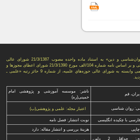
فصل‌نامه «روان‌شناسی و دين» به استناد ماده واحده مصوب 21/3/1387 شورای عالی
انقلاب فرهنگی و بر اساس نامه شماره 104/الف مورخ 21/3/1390 شورای اعطای مجوزها و
امتيازهای علمی وابسته به شورای عالی حوزه‌هاي علميه، از شماره 9 حائز رتبه «علمی ـ
يد.
ناشر: موسسه آموزشی و پژوهشی امام
یران، قم
خمینی(ره)
ی: روان شناسی
اعتبار مجله: علمی و پژوهشی(ب)
فارسی با چكیده انگلیسی
نوبت انتشار: فصل نامه
چاپی
هزینۀ بررسی و انتشار مقاله: دارد
نوع داوری: حداقل 2 داور،