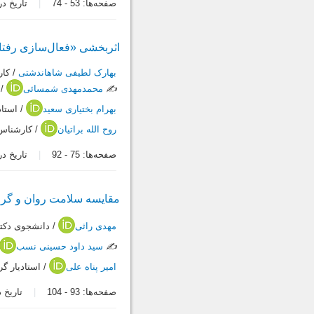
صفحه‌ها:
53
-
74
تاریخ دریافت:
اثربخشی «فعال‌سازی رفتار
بهارک لطیفی شاهاندشتی
/ کار
✍️
محمدمهدی شمسائی
/ 
بهرام بختیاری سعید
/ استاد
روح الله براتیان
/ کارشناس 
صفحه‌ها:
75
-
92
تاریخ دریافت:
مقایسه سلامت روان و گرای
مهدی راثی
/ دانشجوی دکتر
✍️
سید داود حسینی نسب
امیر پناه علی
/ استادیار گ
صفحه‌ها:
93
-
104
تاریخ دریاف