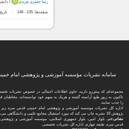
رضا جعفری هرندی
/ دانشی
صفحه‌ها:
135
-
148
تاریخ در
سامانه نشریات مؤسسه آموزشی و پژوهشی امام خمینی
مجموعه‌ای که پیش‌رو دارید،‌ حاوی اطلاعات اجمالی در خصوص نشریات تخ
تاکنون به زیور طبع آراسته گشته و هریک به سهم خود توانسته‌اند، مخاطبان فره
را جذب نمایند.
اداره كل نشریات موسسه آموزشی و پژوهشی امام خمینی قدس سره زیر ن
پژوهش 18 نشریه چاپ می کند که مورد استقبال مجامع علمی و دانشگاهی می‌باشد.
نشانی:
قم، بلوار امین، بلوار جمهوری اسلامی، موسسه آموزشی و پژوهشی 
قدس سره، طبقه چهارم، اداره كل نشریات تخصصی.