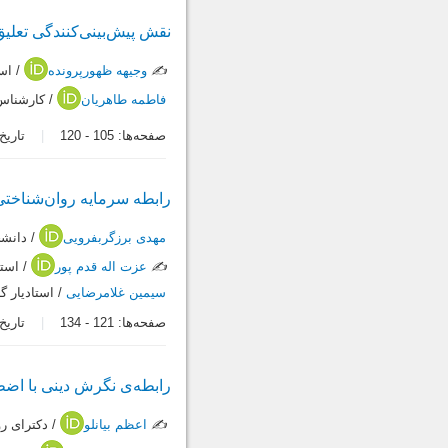
نقش پیش‌بینی‌کنندگی تعلی
✍️
وجیهه ظهورپرونده
/ است
فاطمه طاهریان
/ کارشناس 
صفحه‌ها:
105
-
120
تاریخ در
رابطه سرمایه ‌روان‌شناخت
مهدی برزگربفرویی
/ دانشج
✍️
عزت اله قدم پور
/ استا
سیمین غلامرضایی
/ استادیار 
صفحه‌ها:
121
-
134
تاریخ در
رابطه‌ی نگرش دینی با اضطراب 
✍️
اعظم بیانلو
/ دکترای ر