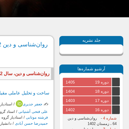
جلد نشریه
روان‌شناسی و دین 62، تابستان 1402
آرشیو شماره‌ها
روان‌شناسی و دین، سال 1402، جلد شانزدهم، شماره دوم، پیاپی 62، تابستان، 158 صفحه
دوره 19
1405
دوره 18
1404
ساخت و تحلیل‌ عاملی مقی
دوره 17
1403
✍️
جعفر جدیری
/ استادیار
دوره 16
1402
علی فتحی آشتیانی
/ استاد گرو
فرشته موتابی
/ استادیار گروه
شماره 4
-
روان‌شناسی و دین
حمیدرضا حسن آبادی
/ دانشیار
64 ، زمستان 1402