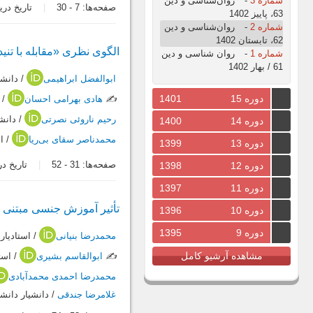
شماره 3
-
روان‌شناسی و دین
صفحه‌ها:
7
-
30
تاریخ دریافت: 5
63، پاییز 1402
شماره 2
-
روان‌شناسی و دین
62، تابستان 1402
الگوی نظری «مقابله با تن
شماره 1
-
روان شناسی و دین
61 / بهار 1402
ابوالفضل ابراهیمی
/ دانش
دوره 15
1401
✍️
هادی بهرامی احسان
/ 
رحیم ناروئی نصرتی
/ دانش
دوره 14
1400
محمدناصر سقای بی‌ریا
/ ا
دوره 13
1399
صفحه‌ها:
31
-
52
تاریخ دریافت:
دوره 12
1398
دوره 11
1397
تأثیر آموزش جنسی مبتنی ب
دوره 10
1396
دوره 9
1395
محمدرضا بنیانی
/ استادیار
مشاهده آرشیو کامل
✍️
ابوالقاسم بشیری
/ است
محمدرضا احمدی محمدآبادی
غلامرضا جندقی
/ دانشیار دانش