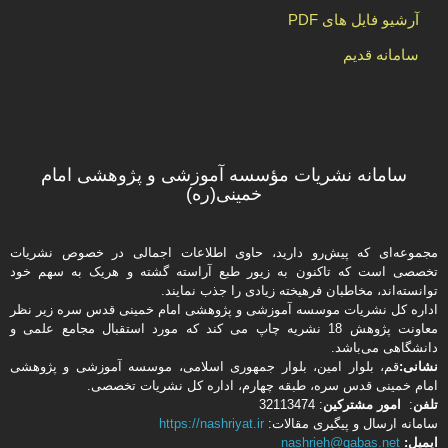
آرشیو فایل های PDF
سامانه قدیم
سامانه نشریات مؤسسه آموزشی و پژوهشی امام
خمینی(ره)
مجموعه‌ای که پیش‌رو دارید،‌ حاوی اطلاعات اجمالی در خصوص نشریات
تخصصی است که تاکنون به زیور طبع آراسته گشته و هریک به سهم خود
توانسته‌اند، مخاطبان فرهیخته‌ زیادی را جذب نمایند.
اداره كل نشریات موسسه آموزشی و پژوهشی امام خمینی قدس سره زیر نظر
معاونت پژوهش 18 نشریه چاپ می کند که مورد استقبال مجامع علمی و
دانشگاهی می‌باشد.
نشانی:
قم، بلوار امین، بلوار جمهوری اسلامی، موسسه آموزشی و پژوهشی
امام خمینی قدس سره، طبقه چهارم، اداره كل نشریات تخصصی.
تلفن
:
امور مشتركین
: 32113474
سامانه ارسال و پیگیری مقالات:
https://nashriyat.ir
ایمیل:
nashrieh@qabas.net