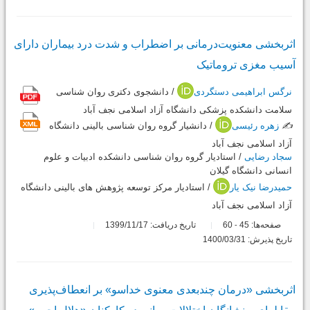
اثربخشی معنویت‌درمانی بر اضطراب و شدت درد بیماران دارای
آسیب مغزی تروماتیک
نرگس ابراهیمی دستگردی
/ دانشجوی دکتری روان شناسی
سلامت دانشکده پزشکی دانشگاه آزاد اسلامی نجف آباد
✍️
زهره رئیسی
/ دانشیار گروه روان شناسی بالینی دانشگاه
آزاد اسلامی نجف آباد
سجاد رضایی
/ استادیار گروه روان شناسی دانشکده ادبیات و علوم
انسانی دانشگاه گیلان
حمیدرضا نیک یار
/ استادیار مرکز توسعه پژوهش های بالینی دانشگاه
آزاد اسلامی نجف آباد
صفحه‌ها:
45
60
تاریخ دریافت: 1399/11/17
-
تاریخ پذیرش: 1400/03/31
اثربخشی «درمان چندبعدی معنوی خداسو» بر انعطاف‌پذیری