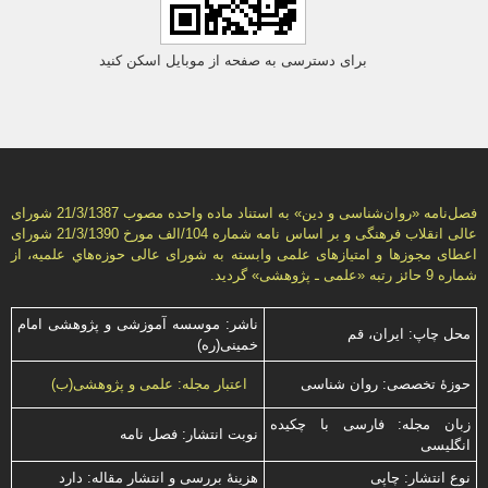
برای دسترسی به صفحه از موبایل اسکن کنید
فصل‌نامه «روان‌شناسی و دين» به استناد ماده واحده مصوب 21/3/1387 شورای
عالی انقلاب فرهنگی و بر اساس نامه شماره 104/الف مورخ 21/3/1390 شورای
اعطای مجوزها و امتيازهای علمی وابسته به شورای عالی حوزه‌هاي علميه، از
شماره 9 حائز رتبه «علمی ـ پژوهشی» گرديد.
ناشر: موسسه آموزشی و پژوهشی امام
محل چاپ: ایران، قم
خمینی(ره)
حوزۀ تخصصی: روان شناسی
اعتبار مجله: علمی و پژوهشی(ب)
زبان مجله: فارسی با چكیده
نوبت انتشار: فصل نامه
انگلیسی
نوع انتشار: چاپی
هزینۀ بررسی و انتشار مقاله: دارد