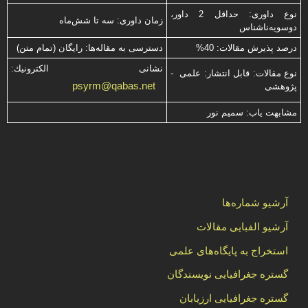
نوع داوری: حداقل 2 داور،
زمان داوری: سه تا شش‌ماه
دوسویه‌ناشناس
درصد پذیرش مقالات: 40%
دسترسی به مقاله‌ها: رایگان (تمام متن)
نشانی الكترونیك:
نوع مقالات: قابل انتشار: علمی -
psyrm@qabas.net
پژوهشی
مشابهت ياب: سميم نور
آرشیو شماره‌ها
آرشیو الفبایی مقالات
استخراج به پایگاه‌های علمی
گستره جغرافیایی نویسندگان
گستره جغرافیایی ارزیابان