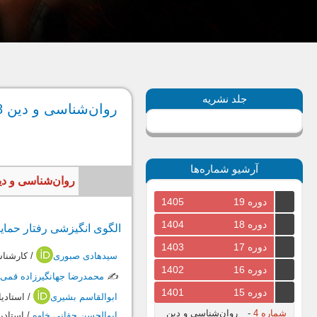
جلد نشریه
روان‌شناسی و دین 58، تابستان 1401
آرشیو شماره‌ها
روان‌شناسی و دین، سال 1401، جلد پانزدهم، شماره دوم، 
دوره 19
1405
دوره 18
1404
الگوی انگیزشی رفتار حمای
دوره 17
1403
سیدهادی صبوری
/ کارشنا
دوره 16
1402
✍️
محمدرضا جهانگیرزاده قمی
دوره 15
1401
ابوالقاسم بشیری
/ استادی
شماره 4
-
روان‌شناسی و دین
ابوالحسن حقانی خاوه
/ استادی