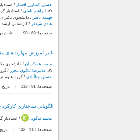
حسین کشاورز افشار
/ استادیا
✍️
ابراهیم نامنی
/ استادیار گر
فهیمه باهنر
/ دانشجوی دکترای 
هادی شیدفر
/ کارشناس ارشد م
صفحه‌ها:
69
-
90
تاریخ دریافت:
تأثیر آموزش مهارت‌های مقا
سمیه عسکریان
/ دانشجوی دکتر
✍️
غلامرضا ثناگوی محرر
/ گروه
حسین جناآبادی
/ گروه علوم ترب
صفحه‌ها:
91
-
112
تاریخ دریاف
الگو‌یابی ساختاری کارکرد خ
محمد ثناگویی
/ استادیار گ
صفحه‌ها:
113
-
132
تاریخ در