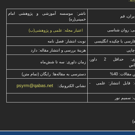
ناشر: موسسه آموزشی و پژوهشی امام
یران، قم
خمینی(ره)
ی: روان شناسی
اعتبار مجله: علمی و پژوهشی(ب)
فارسی با چكیده انگلیسی
نوبت انتشار: فصل نامه
چاپی
هزینۀ بررسی و انتشار مقاله: دارد
نوع داوری: حداقل 2 داور،
زمان داوری: سه تا شش‌ماه
ناس
قالات: 40%
دسترسی به مقاله‌ها: رایگان (تمام متن)
: قابل انتشار: علمی -
psyrm@qabas.net
نشانی الكترونیك:
: سميم نور
)