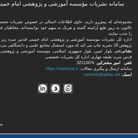
سامانه نشریات مؤسسه آموزشی و پژوهشی امام خمینی
مجموعه‌ای که پیش‌رو دارید،‌ حاوی اطلاعات اجمالی در خصوص نشریات تخ
تاکنون به زیور طبع آراسته گشته و هریک به سهم خود توانسته‌اند، مخاطبان فره
را جذب نمایند.
اداره كل نشریات موسسه آموزشی و پژوهشی امام خمینی قدس سره زیر ن
پژوهش 18 نشریه چاپ می کند که مورد استقبال مجامع علمی و دانشگاهی می‌باشد.
نشانی:
قم، بلوار امین، بلوار جمهوری اسلامی، موسسه آموزشی و پژوهشی 
قدس سره، طبقه چهارم، اداره كل نشریات تخصصی.
تلفن
:
امور مشتركین
: 32113474
سامانه ارسال و پیگیری مقالات:
https://nashriyat.ir
ایمیل:
nashrieh@qabas.net
سا