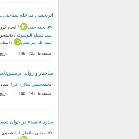
اثربخشی مداخله شناختی ‌ـ 
✍️
نجمه حمید
/ استاد گرو
سید فضیله آلبوشوکه
/ دانشجوي
سید علی مرعشی
/ استادی
صفحه‌ها:
133
-
146
تاریخ در
ساختار و روایی پرسش‌نامه
محمدحسین سالاری فر
/ استادی
صفحه‌ها:
147
-
160
تاریخ در
سازه «امید» در جوان شیعه
✍️
مجتبی حافظی
/ دانشجوی د