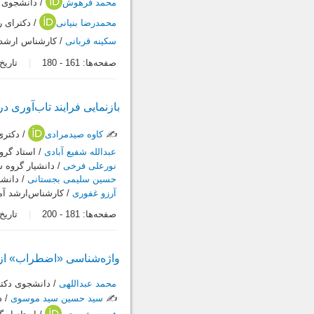
محمد فرهوش
/ دانشجوی 
محمدرضا بنیانی
/ دکترای 
سکینه قربانی
/ کارشناس ارشد 
صفحه‌ها:
161
-
180
تاریخ در
بازنمایی فرایند تاب‌آوری د
✍️
کاوه صیدمرادی
/ دکتری
عبدالله شفیع آبادی
/ استاد گرو
نورعلی فرخی
/ دانشیار گروه 
حسین سلیمی بجستانی
/ دانشی
آرزو غفوری
/ کارشناس‌ارشد آم
صفحه‌ها:
181
-
200
تاریخ در
واژه‌شناسی «اضطراب» از ن
محمد عبداللهی
/ دانشجوی دکت
✍️
سید حسین سید موسوی
/ د