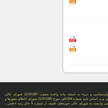
فصل‌نامه «روان‌شناسی و دين» به استناد ماده واحده مصوب 21/3/1387 شورای عالی
انقلاب فرهنگی و بر اساس نامه شماره 104/الف مورخ 21/3/1390 شورای اعطای مجوزها و
امتيازهای علمی وابسته به شورای عالی حوزه‌هاي علميه، از شماره 9 حائز رتبه «علمی ـ
يد.