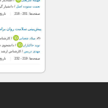
فهیمه شریعتی
/ استادیار 
نعمت ستوده اصل
/ دانشیار گ
صفحه‌ها:
201
-
218
تاریخ در
پیش‌بینی سلامت روان برا
✍️
میلاد شعبانی
/ کارشناس
نوید خاکبازان
/ دانشجوی د
مهدی دریس
/ کارشناس ارشد م
صفحه‌ها:
219
-
232
تاریخ در