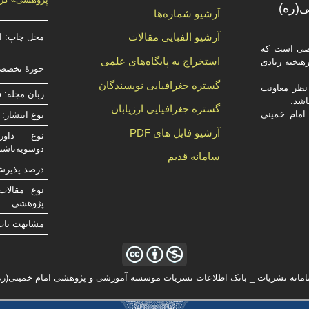
(ره)
آرشیو شماره‌ها
آرشیو الفبایی مقالات
محل چاپ: ا
صصی است که
استخراج به پایگاه‌های علمی
یخته‌ زیادی
حوزۀ تخصص
گستره جغرافیایی نویسندگان
ظر معاونت
زبان مجله: 
گستره جغرافیایی ارزیابان
امام خمینی
نوع انتشار: 
آرشیو فایل های PDF
دوسویه‌ناش
سامانه قدیم
درصد پذیرش م
نوع مقالات
پژوهشی
مشابهت ياب
مانه نشریات _ بانک اطلاعات نشریات موسسه آموزشی و پژوهشی امام خمینی(ره