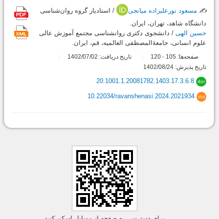
✍️
مسعود نورعلیزاده میانجی
/ استادیار گروه روان‌شناسی
دانشگاه شاهد، تهران،‌ ایران.
حسین الهی
/ دانشجوی دکتری روان‎شناسی مجتمع آموزش عالی
علوم انسانی، جامعۀ‌المصطفی العالمیه، قم، ایران.
صفحه‌ها:
105
120
تاریخ دریافت: 1402/07/02
-
تاریخ پذیرش: 1402/08/24
20.1001.1.20081782.1403.17.3.6.8
dor
10.22034/ravanshenasi.2024.2021934
doi
برای دسترسی به صفحه از موبایل اسکن کنید