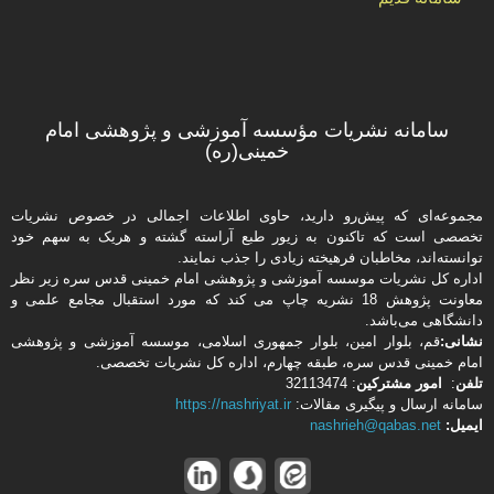
سامانه نشریات مؤسسه آموزشی و پژوهشی امام
خمینی(ره)
مجموعه‌ای که پیش‌رو دارید،‌ حاوی اطلاعات اجمالی در خصوص نشریات
تخصصی است که تاکنون به زیور طبع آراسته گشته و هریک به سهم خود
توانسته‌اند، مخاطبان فرهیخته‌ زیادی را جذب نمایند.
اداره كل نشریات موسسه آموزشی و پژوهشی امام خمینی قدس سره زیر نظر
معاونت پژوهش 18 نشریه چاپ می کند که مورد استقبال مجامع علمی و
دانشگاهی می‌باشد.
نشانی:
قم، بلوار امین، بلوار جمهوری اسلامی، موسسه آموزشی و پژوهشی
امام خمینی قدس سره، طبقه چهارم، اداره كل نشریات تخصصی.
تلفن
:
امور مشتركین
: 32113474
سامانه ارسال و پیگیری مقالات:
https://nashriyat.ir
ایمیل:
nashrieh@qabas.net