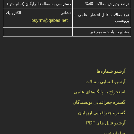
درصد پذیرش مقالات: 40%
دسترسی به مقاله‌ها: رایگان (تمام متن)
نشانی الكترونیك:
نوع مقالات: قابل انتشار: علمی -
psyrm@qabas.net
پژوهشی
مشابهت ياب: سميم نور
آرشیو شماره‌ها
آرشیو الفبایی مقالات
استخراج به پایگاه‌های علمی
گستره جغرافیایی نویسندگان
گستره جغرافیایی ارزیابان
آرشیو فایل های PDF
سامانه قدیم