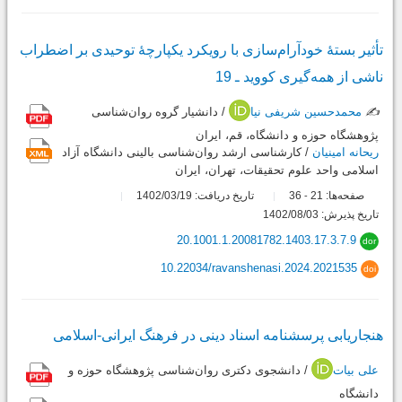
تأثیر بستۀ خودآرام‌سازی با رویکرد یکپارچۀ توحیدی بر اضطراب
ناشی از همه‌گیری کووید ـ 19
✍️
محمدحسین شریفی نیا
/ دانشیار گروه روان‌شناسی
پژوهشگاه حوزه و دانشگاه، قم، ایران
ریحانه امینیان
/ کارشناسی ارشد روان‌شناسی بالینی دانشگاه آزاد
اسلامی واحد علوم تحقیقات، تهران، ایران
صفحه‌ها:
21
36
تاریخ دریافت: 1402/03/19
-
تاریخ پذیرش: 1402/08/03
20.1001.1.20081782.1403.17.3.7.9
dor
10.22034/ravanshenasi.2024.2021535
doi
هنجاریابی پرسشنامه اسناد دینی در فرهنگ ایرانی-اسلامی
علی بیات
/ دانشجوی دکتری روان‌شناسی پژوهشگاه حوزه و
دانشگاه