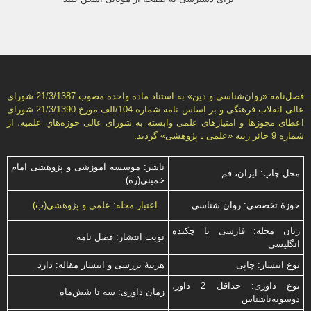
فصل‌نامه «روان‌شناسی و دين» به استناد ماده واحده مصوب 21/3/1387 شورای
عالی انقلاب فرهنگی و بر اساس نامه شماره 104/الف مورخ 21/3/1390 شورای
اعطای مجوزها و امتيازهای علمی وابسته به شورای عالی حوزه‌هاي علميه، از
شماره 9 حائز رتبه «علمی ـ پژوهشی» گرديد.
ناشر: موسسه آموزشی و پژوهشی امام
محل چاپ: ایران، قم
خمینی(ره)
حوزۀ تخصصی: روان شناسی
اعتبار مجله: علمی و پژوهشی(ب)
زبان مجله: فارسی با چكیده
نوبت انتشار: فصل نامه
انگلیسی
نوع انتشار: چاپی
هزینۀ بررسی و انتشار مقاله: دارد
نوع داوری: حداقل 2 داور،
زمان داوری: سه تا شش‌ماه
دوسویه‌ناشناس