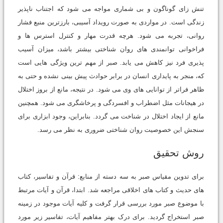
تنش زای گوناگون و بی شماری مواجه می شود که اجتناب ناپذیر
زندگی است. در مواردی به صورت رویداد آسیبی، بارزترین منبع فشار
روانی، تجربه می شود. هرچه قدرت مهار و کنترل استرس ها و
فراخوانی توانمندی های روان شناختی بیشتر باشد، میزان آسیب
پذیری فرد نیز کاهش می یابد. صبر از مهم ترین ویژگی هایی است
که، منجر به پایداری انسان در برابر حوادث پیش بینی نشده و حتی به
ظاهر فراتر از توانایی های وی می شود. در نتیجه، مانع از بروز اختلال
در هیجانات مثل اضطراب و افسردگی و پرخاشگری می شود. همچنین
مانع از ایجاد اختلال در شناخت می گردد. بنابراین، وجود ابزاری برای
سنجش این خصوصیت روان شناختی ضروری به نظر می رسد.
روش تحقیق
برای تدوین مقیاس صبر به سه دسته از منابع: قرآن و تفاسیر، کتاب
های حدیث و کتاب های اخلاقی مراجعه شد. ابتدا، قرآن و آیات مرتبط
با موضوع صبر مورد بررسی قرار گرفت و کلیه آیات موجود در زمینه
صبر استخراج گردید. برای درک بهتر مفاهیم آیات، تفاسیر زیر مورد