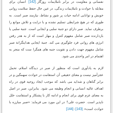
نفسانی و مقاومت در برابر ناملایمات روزگار.
[142]
انسان برای
مقابله با حوادث و ناملایمات زندگی، در عین حال حفظ سلامت روانی
خویش و توانایی ادامه حیات پر شور و نشاط، نیازمند صبر است. به
طوری که در هیچ شرایطی تسلیم نشده و با درایت و تلاش موانع را
برطرف نماید. صبر دارای دو جنبة سلبی و ایجابی است. جنبة سلبی یا
بازدارنده صبر شامل مفهوم کنترل و مهار است که از به هدر رفتن
انرژی های روانی فرد جلوگیری می کند. جنبة ایجابی هدایتگرانة صبر
شامل مفهوم جهت دادن و تقویت جنبه های همگرا ست که منجر به
اهتمام در امر واحدی می شود.
لازم به یادآوری است که منظور از صبر در دیدگاه اسلام، تحمل
عجزآمیز نیست و معنای حقیقی آن استقامت در حوادث سهمگین و در
برابر گناهان و شداید می باشد که موجب ایجاد روحیه قوی در راه
اهداف عالیه انسانی و انجام وظیفه می شود. بنابراین، صبر در اصل
به معنای عزم قوی برای انجام و ادامه کار با پشتکار و استقامت خلل
ناپذیر است. حضرت علی† در این مورد می فرماید: «صبر مبارزه با
حوادث است».
[143]
-
[144]