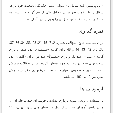
«این پرسش نامه شامل 48 سؤال است، چگونگی وضعیت خود در هر
سؤال را با علامت ضربدر در مقابل یکی از پنج گزینه در پاسخنامه
مشخص نمائید. دقت کنید سؤالی را بدون پاسخ نگذارید».
نمره گذاری
برای محاسبه نتایج، سؤالات شمارة 2، 7، 15، 21، 23، 33، 34، 36، 37،
38، 40، 42، 43، 44 و 48 برای گزینه «همیشه»، عدد صفر و برای
گزینه «اغلب»، عدد یک و برای «معمولاً» عدد دو، برای «گاهی» عدد
سه و برای «به ندرت» عدد چهار منظور گردید. سایر سؤالات پرسش
نامه به صورت معکوس امتیاز داده شد. نمرة نهایی مقیاس سنجش
صبر، بین 0 الی 192 می باشد.
آزمودنی ها
با استفاده از روش نمونه برداری تصادفی خوشه ای چند مرحله ای، از
میان دانش آموزان دختر سال اول دبیرستان های شهر تهران، 148