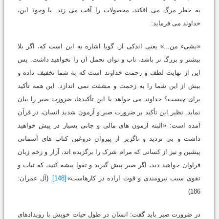
به خطر مرگ می افکند، محصولات را آفت می زند. با وجود این،
خداوند می فرماید:
«بشیء من...» یعنی اندکی از، گویا اشاره به این است که، اگر بلا
بیشتر و بزرگ تر باشد، تاب و توان تحمل آن را نخواهید داشت. پس
این از نهایت لطف و رحمت خداوند است که به شما تخفیف داده و
بیش از این شما را به زحمت و مشقت نمی اندازد. این همه تأکید
برای چیست؟ خداوند می خواهد با این تأکیدها، ضرورت صبر را بیان
نماید. نظیر این تأکید بر ضرورت صبر و آزمون شدید انسان، در قرآن
آمده است: «البته آزمون های مالی و جانی بسیار در پیش خواهید
داشت و بی تردید و ناگزیر از پیروان دروغین کتاب های آسمانی
پیشین و نیز از کسانی که مرام شرک را برگزیده اند، آزار و زخم زبان
فراوان خواهید دید، اگر صبر پیش گیرید و تقوا پیشه کنید، که ثبات و
تقوی سبب نیرومندی و قوت اراده در کارهاست»
[148]
(آل عمران:
186)
در ضرورت صبر باید گفت: انسان در طول حیات خویش با رویدادهای