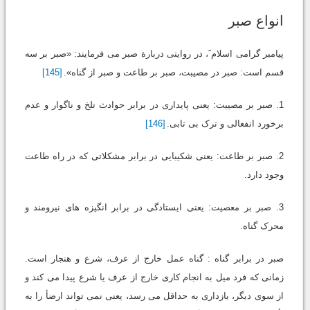
انواع صبر
پیامبر گرامی اسلامˆ، در روایتی دربارة صبر می فرمایند: «صبر بر سه
قسم است: صبر در مصیبت، صبر بر طاعت و صبر از گناه».
[145]
1. صبر بر مصیبت: یعنی پایداری در برابر حوادث تلخ و ناگوار و عدم
برخورد انفعالی و ترک بی تابی.
[146]
2. صبر بر طاعت: یعنی شکیبایی در برابر مشکلاتی که در راه طاعت
وجود دارد.
3. صبر بر معصیت: یعنی ایستادگی در برابر انگیزه های نیرومند و
محرک گناه.
صبر در برابر گناه : گناه عمل خارج از عرف، شرع و هنجار است.
زمانی که فرد میل به انجام کاری خارج از عرف یا شرع پیدا می کند و
از سوی دیگر، بازداری به حداقل می رسد، یعنی نمی تواند ارضأ را به