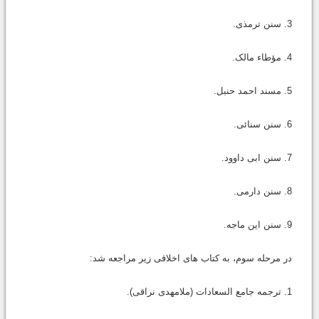
3. سنن ترمذی.
4. مؤطاء مالک.
5. مسند احمد حنبل.
6. سنن سنائی.
7. سنن ابی داوود.
8. سنن دارمی.
9. سنن این ماجه.
در مرحله سوم، به کتاب های اخلاقی زیر مراجعه شد:
1. ترجمه جامع السعادات (ملامهدی نراقی).