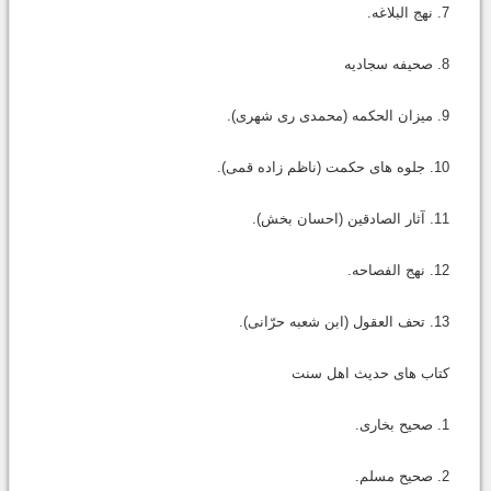
7. نهج البلاغه.
8. صحیفه سجادیه
9. میزان الحکمه (محمدی ری شهری).
10. جلوه های حکمت (ناظم زاده قمی).
11. آثار الصادقین (احسان بخش).
12. نهج الفصاحه.
13. تحف العقول (ابن شعبه حرّانی).
کتاب های حدیث اهل سنت
1. صحیح بخاری.
2. صحیح مسلم.