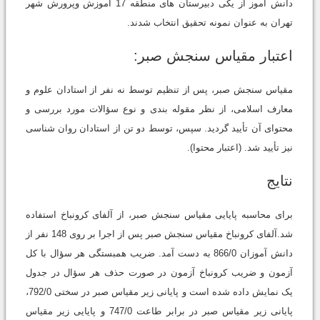
دانش آموز از یکی دبیرستان های منطقه 17 آموزش وپرورش شهر
تهران به عنوان نمونه تحقیق انتخاب شدند.
اعتبار مقیاس سنجش صبر:
مقیاس سنجش صبر، پس از تنظیم توسط نه نفر از استادان علوم و
معارف اسلامی، از نظر مقوله بندی و نوع سؤالات مورد بررسی و
محتوای آن تأیید گردید. سپس، توسط دو تن از استادان روان شناسی
نیز تأیید شد. (اعتبار محتوا).
نتایج
برای محاسبه پایایی مقیاس سنجش صبر، از آلفای کرونباخ استفاده
شد.آلفای کرونباخ مقیاس سنجش صبر پس از اجرا بر روی 148 نفر از
دانش آموزان 866/0 به دست آمد. ضریب همبستگی هر سؤال با کل
آزمون و ضریب کرونباخ آزمون در صورت حذف هر سؤال در جدول
یک نمایش داده شده است و پایانی زیر مقیاس صبر در سختی 792/0،
پایانی زیر مقیاس صبر در برابر طاعت 747/0 و پایایی زیر مقیاس