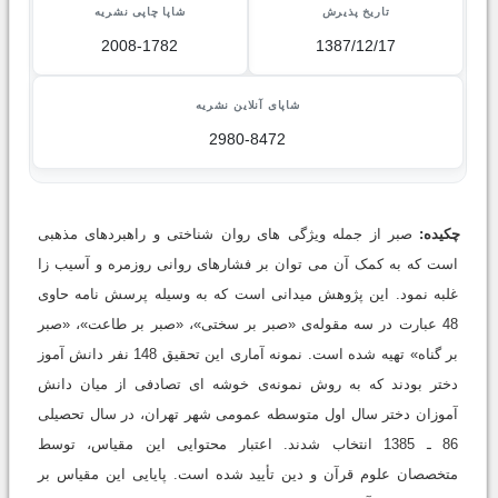
تاریخ پذیرش
شاپا چاپی نشریه
2008-1782
1387/12/17
شاپای آنلاین نشریه
2980-8472
چکیده:
صبر از جمله ویژگی های روان شناختی و راهبردهای مذهبی
است که به کمک آن می توان بر فشارهای روانی روزمره و آسیب زا
غلبه نمود. این پژوهش میدانی است که به وسیله پرسش نامه حاوی
48 عبارت در سه مقوله‌ی «صبر بر سختی»، «صبر بر طاعت»، «صبر
بر گناه» تهیه شده است. نمونه آماری این تحقیق 148 نفر دانش آموز
دختر بودند که به روش نمونه‌ی خوشه ای تصادفی از میان دانش
آموزان دختر سال اول متوسطه عمومی شهر تهران، در سال تحصیلی
86 ـ 1385 انتخاب شدند. اعتبار محتوایی این مقیاس، توسط
متخصصان علوم قرآن و دین تأیید شده است. پایایی این مقیاس بر