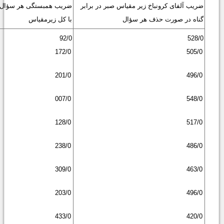
ضریب آلفای کرونباخ زیر مقیاس صبر در برابر
ضریب همبستگی هر سؤال
گناه در صورت حذف هر سؤال
با کل زیرمقیاس
92/0
528/0
172/0
505/0
201/0
496/0
007/0
548/0
128/0
517/0
238/0
486/0
309/0
463/0
203/0
496/0
433/0
420/0