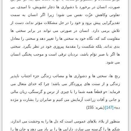
صورت، انسان در برخورد با دشواری ها دچار تشویش، نا امیدی، بی
تفاوتی وکاهش عزّت نفس می شود؛ زیرا اگر انسان به سمت
تقدیرگرایی پیش برود و خود را در حل مشکلات مؤثر نداند، دست از
تلاش برمی دارد. انسان در صورتی می تواند در برابر سختی ها
مقاومت کند که، نگاه خود به سختی ها را تغییر دهد و سختی را معادل
بدی نداند، بلکه شکست را مقدمة پیروزی خود در نظر بگیرد. سختی
ها اگر با صبر تؤام باشد، نردبان ترقی است و موجب پختگی انسان
می شود.
رنج ها، سختی ها و دشواری ها و مصائب زندگی جزء اجتناب ناپذیر
زندگی و از سنت های پروردگار می باشد؛ چرا که خدای متعال می
فرماید: «و قطعاً همه شما را با چیزی از ترس و گرسنگی، زیان مالی
و جانی و آفات زراعت آزمایش می کنیم و صابران را بشارت و مژده
ده»
[147]
(بقره: 155)
منظور از بلاء، بلاهای عمومی است که دل ها را به وحشت می اندازد،
شکم ها را گرسنه می سازد، دارایی ها را بر باد می دهد و جان ها را