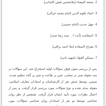
2. محجة البیضاء (ملامحسن فیض کاشانی).
3. احیاء علوم الدین (امام محمد غزالی).
4. چهل حدیث (امام خمینی).
5. استقامت (آیت ا... سید رضا صدر).
6. معراج السعادة (ملا احمد نراقی).
7. مسکن الفؤاد (شهید ثانی).
پس از بررسی متون فوق، سؤالات اولیه استخراج شد. این سؤالات در
سه مقوله صبر در سختی، صبر بر طاعت و صبر بر گناه تنظیم شدند.
سپس، توسط شش نفر از کارشناسان و استادان معارف اسلامی،
مقوله بندی شده و نوع سؤالات مورد بررسی قرار گرفت. و پس از
اعمال نظرات، مورد تأیید ایشان قرار گرفت. همچنین از نظر روان
شناختی توسط دو نفر از استادان روان شناسی سؤالات، مورد