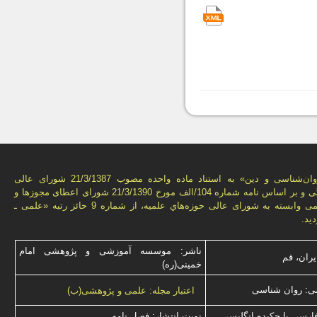
فصل‌نامه «روان‌شناسی و دين» به استناد ماده واحده مصوب 21/3/1387 شورای عالی
انقلاب فرهنگی و بر اساس نامه شماره 104/الف مورخ 21/3/1390 شورای اعطای مجوزها و
امتيازهای علمی وابسته به شورای عالی حوزه‌هاي علميه، از شماره 9 حائز رتبه «علمی ـ
يد.
ناشر: موسسه آموزشی و پژوهشی امام
یران، قم
خمینی(ره)
ی: روان شناسی
اعتبار مجله: علمی و پژوهشی(ب)
فارسی با چكیده انگلیسی
نوبت انتشار: فصل نامه