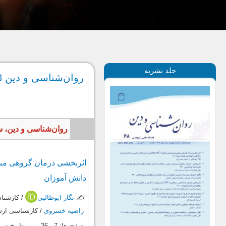
جلد نشریه
روان‌شناسی و دین 68 ، زمستان 1403
روان‌شناسی و دین، سال 1403، جلد هفدهم، شماره چهارم، پیاپ
دانش آموزان
✍️
نگار ابوطالبی
/ کارشنا
راضیه خسروی
/ کارشناسی ارش
صفحه‌ها:
7
-
26
تاریخ دریافت: 0