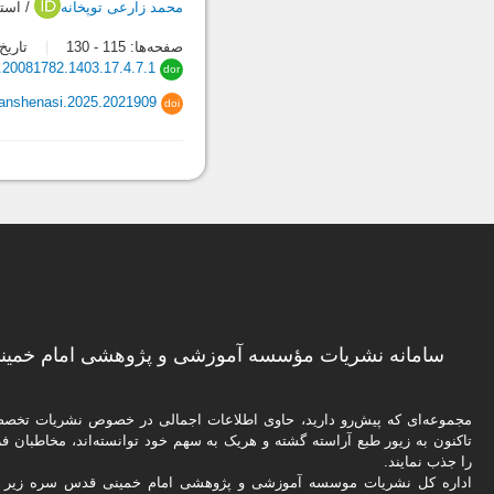
محمد زارعی توپخانه
/ استا
صفحه‌ها:
115
-
130
تاریخ در
.20081782.1403.17.4.7.1
dor
vanshenasi.2025.2021909
doi
سامانه نشریات مؤسسه آموزشی و پژوهشی امام خمینی
مجموعه‌ای که پیش‌رو دارید،‌ حاوی اطلاعات اجمالی در خصوص نشریات تخ
تاکنون به زیور طبع آراسته گشته و هریک به سهم خود توانسته‌اند، مخاطبان فره
را جذب نمایند.
اداره كل نشریات موسسه آموزشی و پژوهشی امام خمینی قدس سره زیر ن