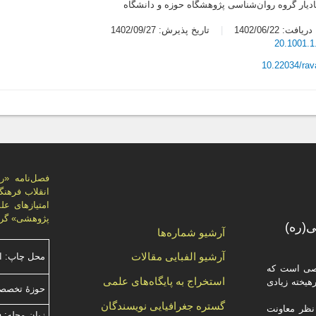
دیار گروه روان‌شناسی پژوهشگاه حوزه و دانشگاه
یافت: 1402/06/22
تاریخ پذیرش: 1402/09/27
20.1001.1
10.22034/ra
پژوهشی» گرد
(ره)
آرشیو شماره‌ها
آرشیو الفبایی مقالات
محل چاپ: ا
صصی است که
استخراج به پایگاه‌های علمی
یخته‌ زیادی
حوزۀ تخصص
گستره جغرافیایی نویسندگان
ظر معاونت
زبان مجله: 