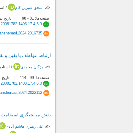
✍️
اسحق شیرین کام
/ است
صفحه‌ها:
81
-
98
تاریخ دریافت:
.20081782.1403.17.4.5.9
dor
vanshenasi.2024.2016735
doi
ارتباط عواطف با یقین و نق
✍️
مژگان محمدی
/ استادی
صفحه‌ها:
99
-
114
تاریخ دریاف
.20081782.1403.17.4.6.0
dor
vanshenasi.2024.2022112
doi
نقش میانجیگری استقامت م
✍️
علی زهیری هاشم آبادی