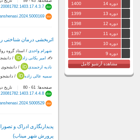
صفحه‌ها:
43
-
59
تاریخ دریافت:
دوره 14
1400
.20081782.1403.17.4.3.7
dor
دوره 13
1399
vanshenasi.2024.5000169
doi
دوره 12
1398
دوره 11
1397
اثربخشی درمان شناختی رفتاری (CBT) با رویکرد اسلامی بر نگرش ناکارآمد و سبک‌های 
دوره 10
1396
شهرام واحدی
/ استاد گروه روا
دوره 9
1395
✍️
امیر یکانی زاد
/ دانشجو
مشاهده آرشیو کامل
نادیه ارجمندی
/ دانشجوی د
سمیه عالی زاده
/ دانشجوی
صفحه‌ها:
61
-
80
تاریخ دریافت:
.20081782.1403.17.4.4.8
dor
vanshenasi.2024.5000529
doi
پدیدارنگاری ادراک و تصور
پرورش شهر میناب)