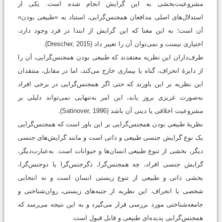
مشروعیت‌بخشی به این گرایش انجام شده است. یکی از
استدلال‌های اصلی مدافعان همجنس‌گرایی، استناد به «طبیعی بودن»
آن است؛ به این معنا که این گرایش از ابتدا در فرد وجود دارد،
اختیاری نیست و نمی‌توان آن را تغییر داد (Drescher, 2015).
طرف‌داران این نظریه معتقدند که طبیعی بودن همجنس‌گرایی، آن را
از دایرۀ انحراف، گناه یا بیماری خارج می‌کند، اما در مقابل، منتقدان
این نظریه بر این باورند که حتی اگر همجنس‌گرایی در برخی افراد
به‌صورت غریزی بروز یابد، این امر به‌‌تنهایی نمی‌تواند دلیلی بر
مشروعیت اخلاقی یا دینی آن باشد (Satinover, 1996).
نظریۀ طبیعی بودن همجنس‌گرایی بر این باور است که همجنس‌گرایی
یک نوع گرایش جنسی طبیعی و ذاتی است و مانند گرایش‌های جنسی
دیگر، بخشی از تنوع طبیعی انسان‌ها و حیوانات است. به‌عبارت‌دیگر،
گرایش جنسی افراد، چه همجنس‌گرا، دگرجنس‌گرا یا دوجنس‌گرا،
بخشی ذاتی و طبیعی از تنوع زیستی انسان است و نه انتخابی
شخصی یا انحراف. این نظریه از جنبه‌های زیستی، روان‌شناختی و
جامعه‌شناختی مورد بررسی قرار می‌گیرد و به این نتیجه می‌رسد که
همجنس‌گرایی پدیده‌ای طبیعی و قابل ‌قبول است.