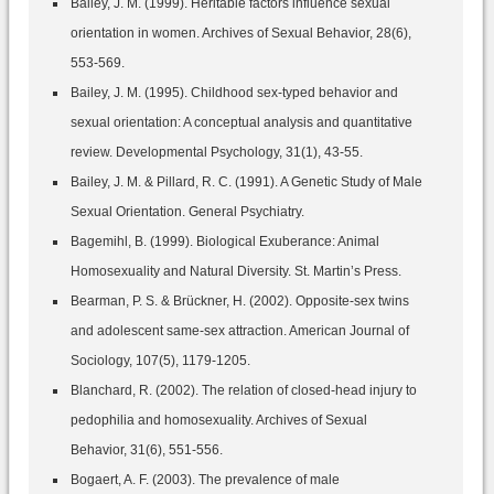
Bailey, J. M. (1999). Heritable factors influence sexual
orientation in women. Archives of Sexual Behavior, 28(6),
553-569.
Bailey, J. M. (1995). Childhood sex-typed behavior and
sexual orientation: A conceptual analysis and quantitative
review. Developmental Psychology, 31(1), 43-55.
Bailey, J. M. & Pillard, R. C. (1991). A Genetic Study of Male
Sexual Orientation. General Psychiatry.
Bagemihl, B. (1999). Biological Exuberance: Animal
Homosexuality and Natural Diversity. St. Martin’s Press.
Bearman, P. S. & Brückner, H. (2002). Opposite-sex twins
and adolescent same-sex attraction. American Journal of
Sociology, 107(5), 1179-1205.
Blanchard, R. (2002). The relation of closed-head injury to
pedophilia and homosexuality. Archives of Sexual
Behavior, 31(6), 551-556.
Bogaert, A. F. (2003). The prevalence of male