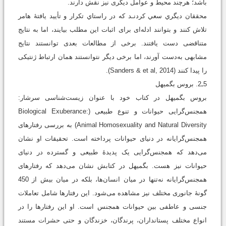
باشد؛ هرچند محیط و عوامل دیگری نیز نقش دارند.
محققان ديگري سعي كردنـد كه در راستاي تكرار و تأييد يافتۀ هامر
تلاش كنند و بتوانند ادله‌ای برای اثبات این مطلب بیایند، اما به نتایج
متناقضی دست یافتند. برخی از مطالعات بعدی توانستند نتایج
مشابهی به‌دست آورند، اما برخی دیگر نتوانستند همان ارتباط ژنتیکی
را پیدا کنند (Sanders & et al, 2014).
5ـ2. بروس بگمیهل
بروس بگمیهل در کتاب خود با عنوان زیست‌شناسی سرشار:
همجنس‌گرایی حیوانات و تنوع طبیعی (Biological Exuberance:
Animal Homosexuality and Natural Diversity) به بررسی رفتارهای
همجنس‌گرایانه در دنیای حیوانات پرداخته است. تحقیقات او نشان
می‌دهد که همجنس‌گرایی یک پدیدۀ طبیعی و گسترده در دنیای
حیوانات نیز هست. بگمیهل در کتابش نشان می‌دهد که رفتارهای
همجنس‌گرایانه نه‌تنها در میان انسان‌ها، بلکه در میان بیش از 450
گونۀ جانوری مختلف نیز مشاهده می‌شود. این رفتارها شامل تعاملات
جنسی و عاطفی بین حیوانات همجنس است. او این رفتارها را در
انواع مختلف پستانداران، پرندگان، خزندگان و حتی حشرات مستند