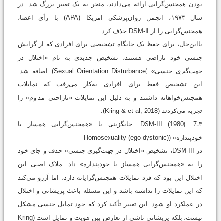
بودن همجنس‌گرایی ارائه می‌دادند، منجر به یک تغییر بزرگ شد. در
سال ۱۹۷۳، انجمن روان‌پزشکی امریکا (APA) با رأی اعضا،
همجنس‌گرایی را از DSM-II حذف کرد.
بااین‌حال، برای حفظ یک جایگاه تشخیصی برای افرادی که از گرایش
جنسی خود ناراضی هستند، تشخیص جدیدی به نام «اختلال در
جهت‌گیری جنسی» (Sexual Orientation Disturbance) اضافه شد.
این تشخیص فقط برای افرادی به‌کار می‌رفت که تمایلات
همجنس‌خواهانه داشتند و به دلیل این تمایلات «ناراحتی مداوم» را
تجربه می‌کردند (Kring & et al, 2018).
۳ـ7. DSM-III (1980): جایگزینی با «همجنس‌گرایی همساز با
خودپنداره» (Homosexuality (ego-dystonic)
در DSM-III، تشخیص «اختلال در جهت‌گیری جنسی» حذف و جای خود
را به «همجنس‌گرایی همساز با خودپنداره» داد. ملاک اصلی این
اختلال این بود که فرد تمایلات همجنس‌گرایانه دارد، اما آرزو می‌کند
که این تمایلات را نداشته باشد و این مسئله باعث پریشانی و اختلال
در عملکرد او شود. این تغییر تأکید کرد که خود تمایل جنسی مشکل
نیست، بلکه پریشانی ناشی از تعارض بین هویت و تمایل است (Kring