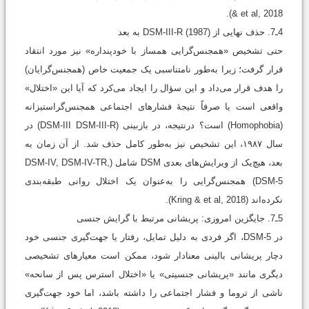
& et al, 2018).
4ـ7. حذف نهایی از DSM-III-R (1987) به بعد
حتی تشخیص «همجنس‌گرایی همساز با خودپنداره» نیز مورد انتقاد
قرار گرفت؛ زیرا به‌طور نامتناسبی یک جمعیت خاص (همجنس‌گرایان)
را هدف قرار می‌داد و این سؤال را ایجاد می‌کرد که آیا این «اختلال»
واقعی است یا صرفاً نتیجۀ فشارهای اجتماعی همجنس‌گراستیزانه
(Homophobia) است؟ درنتیجه، در بازبینی (DSM-III DSM-III-R) در
سال ۱۹۸۷، این تشخیص نیز به‌طور کامل حذف شد. از آن زمان به
بعد، هیچ‌یک از ویرایش‌های بعدی DSM شامل (DSM-IV, DSM-IV-TR,
DSM-5) همجنس‌گرایی را به‌عنوان یک اختلال روانی طبقه‌بندی
نکرده‌اند (Kring & et al, 2018).
5ـ7. جایگزین امروزی: پریشانی مرتبط با گرایش جنسی
در DSM-5، اگر فردی به دلیل تمایل، رفتار یا جهت‌گیری جنسی خود
دچار پریشانی بالینی معنادار شود، ممکن است معیارهای تشخیصی
دیگری مانند «پریشانی جنسیتی» یا «اختلال استرس پس از سانحه»
ناشی از تروما و فشار اجتماعی را داشته باشد، اما خود جهت‌گیری