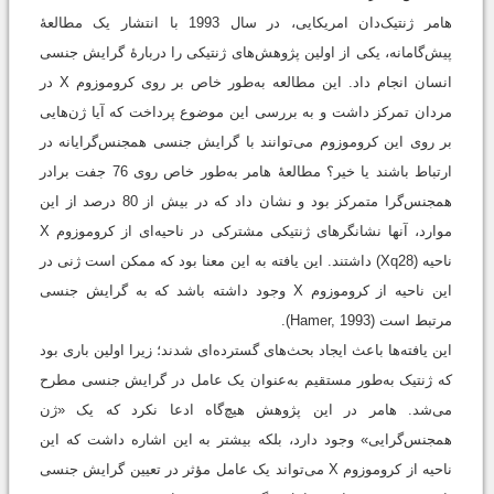
هامر ژنتیک‌دان امریکایی، در سال 1993 با انتشار یک مطالعۀ
پیش‌گامانه، یکی از اولین پژوهش‌های ژنتیکی را دربارۀ گرایش جنسی
انسان انجام داد. این مطالعه به‌طور خاص بر روی کروموزوم X در
مردان تمرکز داشت و به بررسی این موضوع پرداخت که آیا ژن‌هایی
بر روی این کروموزوم می‌توانند با گرایش جنسی همجنس‌گرایانه در
ارتباط باشند یا خیر؟ مطالعۀ هامر به‌طور خاص روی 76 جفت برادر
همجنس‌گرا متمرکز بود و نشان داد که در بیش از 80 درصد از این
موارد، آنها نشانگرهای ژنتیکی مشترکی در ناحیه‌ای از کروموزوم X
ناحیه (Xq28) داشتند. این یافته به این معنا بود که ممکن است ژنی در
این ناحیه از کروموزوم X وجود داشته باشد که به گرایش جنسی
مرتبط است (Hamer, 1993).
این یافته‌ها باعث ایجاد بحث‌های گسترده‌ای شدند؛ زیرا اولین باری بود
که ژنتیک به‌طور مستقیم به‌عنوان یک عامل در گرایش جنسی مطرح
می‌شد. هامر در این پژوهش هیچ‌گاه ادعا نکرد که یک «ژن
همجنس‌گرایی» وجود دارد، بلکه بیشتر به این اشاره داشت که این
ناحیه از کروموزوم X می‌تواند یک عامل مؤثر در تعیین گرایش جنسی