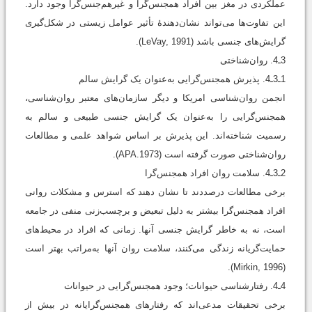
عملکردی در مغز بین افراد همجنس‌گرا و غیرهم‌جنس‌گرا وجود دارد.
این تفاوت‌ها می‌تواند نشان‌دهندۀ تأثیر عوامل زیستی در شکل‌گیری
گرایش‌های جنسی باشد (LeVay, 1991).
3ـ4. روان‌شناختی
1ـ3ـ4. پذیرش همجنس‌گرایی به‌عنوان یک گرایش سالم
انجمن روان‌شناسی امریکا و دیگر سازمان‌های معتبر روان‌شناسی،
همجنس‌گرایی را به‌عنوان یک گرایش جنسی طبیعی و سالم به
رسمیت شناخته‌اند. این پذیرش بر اساس شواهد علمی و مطالعات
روان‌شناختی صورت ‌گرفته است (APA.1973).
2ـ3ـ4. سلامت روان افراد همجنس‌گرا
برخی مطالعات درصددند تا نشان دهند که استرس و مشکلات روانی
افراد همجنس‌گرا بیشتر به دلیل تبعیض و برچسب‌زنی منفی در جامعه
است، نه به‌ خاطر گرایش جنسی آنها. زمانی که افراد در محیط‌های
حمایت‌گریانه زندگی می‌کنند، سلامت روان آنها به‌مراتب بهتر است
(Mirkin, 1996).
4ـ4. رفتارشناسی حیوانات؛ وجود همجنس‌گرایی در حیوانات
برخی تحقیقات مدعی‌اند که رفتارهای همجنس‌گرایانه در بیش از