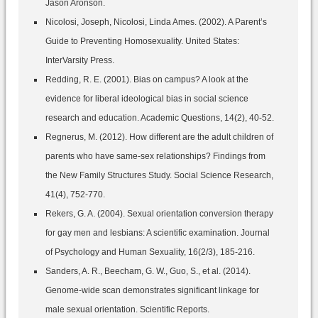
Jason Aronson.
Nicolosi, Joseph, Nicolosi, Linda Ames. (2002). A Parent’s
Guide to Preventing Homosexuality. United States:
InterVarsity Press.
Redding, R. E. (2001). Bias on campus? A look at the
evidence for liberal ideological bias in social science
research and education. Academic Questions, 14(2), 40-52.
Regnerus, M. (2012). How different are the adult children of
parents who have same-sex relationships? Findings from
the New Family Structures Study. Social Science Research,
41(4), 752-770.
Rekers, G. A. (2004). Sexual orientation conversion therapy
for gay men and lesbians: A scientific examination. Journal
of Psychology and Human Sexuality, 16(2/3), 185-216.
Sanders, A. R., Beecham, G. W., Guo, S., et al. (2014).
Genome-wide scan demonstrates significant linkage for
male sexual orientation. Scientific Reports.