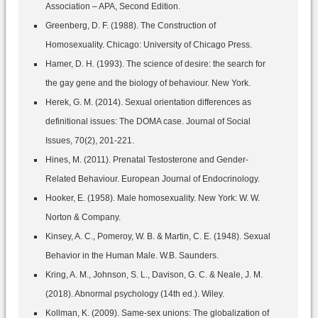
Association – APA, Second Edition.
Greenberg, D. F. (1988). The Construction of
Homosexuality. Chicago: University of Chicago Press.
Hamer, D. H. (1993). The science of desire: the search for
the gay gene and the biology of behaviour. New York.
Herek, G. M. (2014). Sexual orientation differences as
definitional issues: The DOMA case. Journal of Social
Issues, 70(2), 201-221.
Hines, M. (2011). Prenatal Testosterone and Gender-
Related Behaviour. European Journal of Endocrinology.
Hooker, E. (1958). Male homosexuality. New York: W. W.
Norton & Company.
Kinsey, A. C., Pomeroy, W. B. & Martin, C. E. (1948). Sexual
Behavior in the Human Male. W.B. Saunders.
Kring, A. M., Johnson, S. L., Davison, G. C. & Neale, J. M.
(2018). Abnormal psychology (14th ed.). Wiley.
Kollman, K. (2009). Same-sex unions: The globalization of