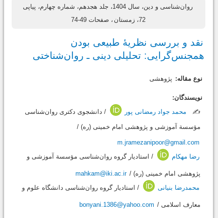
روان‌شناسی و دین، سال 1404، جلد هجدهم، شماره چهارم، پیاپی
72، زمستان
، صفحات 49-74
نقد و بررسی نظریۀ طبیعی بودن
همجنس‌گرایی: تحلیلی دینی ـ روان‌شناختی
نوع مقاله:
پژوهشی
نویسندگان:
✍️
محمد جواد رمضانی پور
/ دانشجوی دکتری روان‌شناسی
مؤسسة آموزشی و پژوهشی امام خمینی (ره) /
m.jramezanipoor@gmail.com
رضا مهکام
/ استادیار گروه روان‌شناسی مؤسسة آموزشی و
پژوهشی امام خمینی (ره) /
mahkam@iki.ac.ir
محمدرضا بنیانی
/ استادیار گروه روان‌شناسی دانشگاه علوم و
معارف اسلامی /
bonyani.1386@yahoo.com