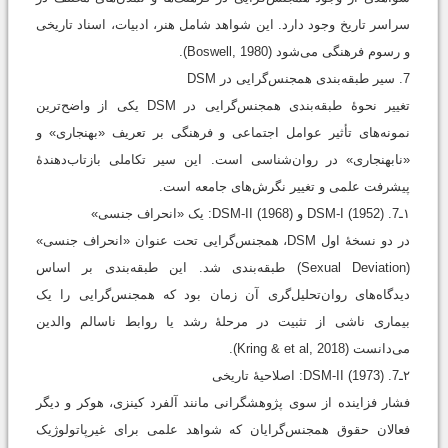
سراسر تاریخ وجود دارد. این شواهد شامل هنر، ادبیات، اسناد تاریخی
و رسوم فرهنگی می‌شود (Boswell, 1980).
7. سیر طبقه‌بندی همجنس‌گرایی در DSM
تغییر نحوۀ طبقه‌بندی همجنس‌گرایی در DSM یکی از واضح‌ترین
نمونه‌های تأثیر عوامل اجتماعی و فرهنگی بر تعریف «بهنجاری» و
«نابهنجاری» در روان‌شناسی است. این سیر تکاملی بازتاب‌دهندۀ
پیشرفت علمی و تغییر نگرش‌های جامعه است.
۱ـ7. DSM-I (1952) و DSM-II (1968): یک «انحراف جنسی»
در دو نسخۀ اول DSM، همجنس‌گرایی تحت عنوان «انحراف جنسی»
(Sexual Deviation) طبقه‌بندی شد. این طبقه‌بندی بر اساس
دیدگاه‌های روان‌تحلیل‌گری آن زمان بود که همجنس‌گرایی را یک
بیماری ناشی از تثبیت در مرحلۀ رشد یا روابط ناسالم والدین
می‌دانست (Kring & et al, 2018).
۲ـ7. DSM-II (1973): اصلاحیۀ تاریخی
فشار فزاینده از سوی پژوهشگرانی مانند آلفرد کینزی، هوکر و دیگر
فعالان حقوق همجنس‌گرایان که شواهد علمی برای غیرپاتولوژیک