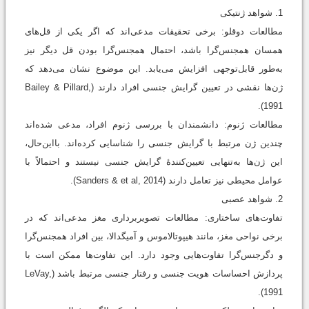
1. شواهد ژنتیکی
مطالعات دوقلو: برخی تحقیقات مدعی‌اند که اگر یکی از قل‌های
همسان همجنس‌گرا باشد، احتمال همجنس‌گرا بودن قل دیگر نیز
به‌طور قابل‌‌توجهی افزایش می‌یابد. این موضوع نشان می‌دهد که
ژن‌ها نقشی در تعیین گرایش جنسی افراد دارند (Bailey & Pillard,
1991).
مطالعات ژنوم: دانشمندان با بررسی ژنوم افراد، مدعی شده‌اند
چندین ژن مرتبط با گرایش جنسی را شناسایی کرده‌اند. بااین‌حال،
این ژن‌ها به‌‌تنهایی تعیین‌کنندۀ گرایش جنسی نیستند و احتمالاً با
عوامل محیطی نیز تعامل دارند (Sanders & et al, 2014).
2. شواهد عصبی
تفاوت‌های ساختاری: مطالعات تصویربرداری مغز مدعی‌اند که در
برخی نواحی مغز، مانند هیپوتالاموس و آمیگدالا، بین افراد همجنس‌گرا
و دگرجنس‌گرا تفاوت‌هایی وجود دارد. این تفاوت‌ها ممکن است با
پردازش احساسات هویت جنسی و رفتار جنسی مرتبط باشد (LeVay,
1991).