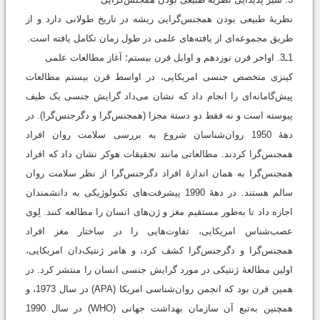
نظریۀ طبیعی بودن همجنس‌گرایی ریشه در تاریخ طولانی دارد و از
طریق مجموعه‌ای از یافته‌های علمی در طول زمان تکامل ‌یافته است.
1ـ3. اواخر قرن نوزدهم و اوایل قرن بیستم؛ آغاز مطالعات علمی
کینزی متخصص جنسی امریکایی، در اواسط قرن بیستم مطالعات
پیش‌گامانه‌ای را انجام داد که نشان می‌داد گرایش جنسی یک طیف
پیوسته است و نه فقط دو دستة مجزا (همجنس‌گرا و دگرجنس‌گرا). در
دهۀ 1950 روان‌شناسان شروع به بررسی سلامت روان افراد
همجنس‌گرا کردند. مطالعاتی مانند تحقیقات هوکر نشان داد که افراد
همجنس‌گرا به همان اندازۀ افراد دگرجنس‌گرا از نظر سلامت روان
سالم هستند. در دهۀ 1990 پیشرفت‌های تکنولوژیکی به دانشمندان
اجازه داد تا به‌طور مستقیم مغز و ژن‌های انسان را مطالعه کنند. لِوی
عصب‌شناس امریکایی، تفاوت‌هایی را در ساختار مغز افراد
همجنس‌گرا و دگرجنس‌گرا کشف کرد، و هامر ژنتیک‌دان امریکایی،
اولین مطالعۀ ژنتیکی در مورد گرایش جنسی انسان را منتشر کرد. در
همین قرن بود که انجمن روان‌شناسی امریکا (APA) در سال 1973، و
همچنین به‌تبع آن سازمان بهداشت جهانی (WHO) در سال 1990