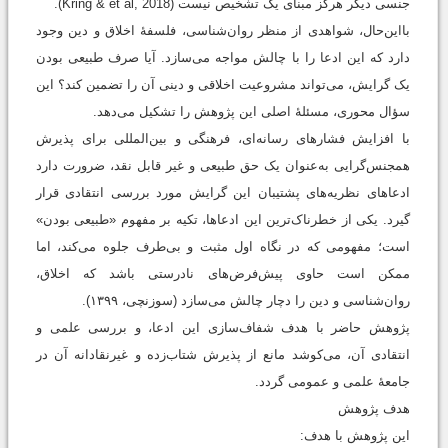
جنسی دیگر هرگز مبنای یک تشخیص نیست (Kring & et al, 2018).
بااین‌حال، شواهدی از منظر روان‌شناسی، فلسفۀ اخلاق و دین وجود
دارد که این ادعا را با چالش مواجه می‌سازد. آیا صرف طبیعی بودن
یک گرایش، می‌تواند مشروعیت اخلاقی و دینی آن را تضمین کند؟ این
سؤال محوری، مسئلۀ اصلی این پژوهش را تشکیل می‌دهد.
با افزایش فشارهای رسانه‌ای، فرهنگی و بین‌المللی برای پذیرش
همجنس‌گرایی به‌عنوان یک حق طبیعی و غیر قابل نقد، ضرورت دارد
ادعاهای نظریه‌های پشتیبان این گرایش مورد بررسی انتقادی قرار
گیرد. یکی از خطرناک‌ترین این ادعاها، تکیه بر مفهوم «طبیعی بودن»
است؛ مفهومی که در نگاه اول مثبت و بی‌طرف جلوه می‌کند، اما
ممکن است حاوی پیش‌فرض‌های نادرستی باشد که اخلاق،
روان‌شناسی و دین را دچار چالش می‌سازد (سوزنچی، ۱۳۹۹).
پژوهش حاضر با هدف شفاف‌سازی این ادعا، و بررسی علمی و
انتقادی آن، می‌کوشد مانع از پذیرش شتاب‌زده و غیرنقادانه آن در
جامعۀ علمی و عمومی گردد.
هدف پژوهش
این پژوهش با هدف: