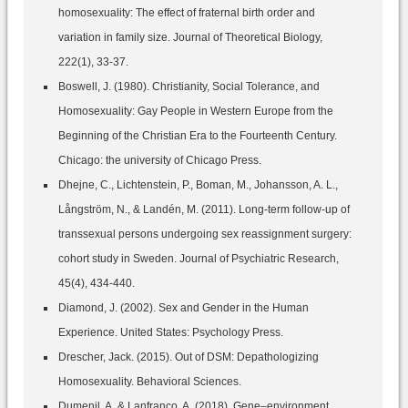
homosexuality: The effect of fraternal birth order and
variation in family size. Journal of Theoretical Biology,
222(1), 33-37.
Boswell, J. (1980). Christianity, Social Tolerance, and
Homosexuality: Gay People in Western Europe from the
Beginning of the Christian Era to the Fourteenth Century.
Chicago: the university of Chicago Press.
Dhejne, C., Lichtenstein, P., Boman, M., Johansson, A. L.,
Långström, N., & Landén, M. (2011). Long-term follow-up of
transsexual persons undergoing sex reassignment surgery:
cohort study in Sweden. Journal of Psychiatric Research,
45(4), 434-440.
Diamond, J. (2002). Sex and Gender in the Human
Experience. United States: Psychology Press.
Drescher, Jack. (2015). Out of DSM: Depathologizing
Homosexuality. Behavioral Sciences.
Dumenil, A. & Lanfranco, A. (2018). Gene–environment