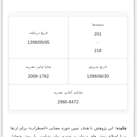
صفحه‌ها
تاریخ دریافت
201
1398/05/05
-
218
تاریخ پذیرش
شاپا چاپی نشریه
2008-1782
1398/06/30
شاپای آنلاین نشریه
2980-8472
چکیده:
این پژوهش با هدف تبیین حوزه معنایی «اضطراب» برای ارتقا
و یا اصلاح روش های درمان در حوزه روان شناسی با روش «تحلیل