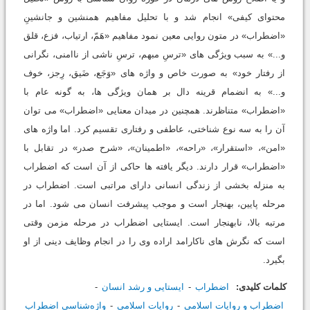
محتوای کیفی» انجام شد و با تحلیل مفاهیم همنشین و جانشینِ
«اضطراب» در متون روایی معین نمود مفاهیم «هَمّ، ارتیاب، فزع، قلق
و...» به سبب ویژگی های «ترسِ مبهم، ترسِ ناشی از ناامنی، نگرانی
از رفتار خود» به صورت خاص و واژه های «وَجَع، ضَیق، رِجز، خوف
و...» به انضمام قرینه دال بر همان ویژگی ها، به گونه عام با
«اضطراب» متناظرند. همچنین در میدان معنایی «اضطراب» می توان
آن را به سه نوع شناختی، عاطفی و رفتاری تقسیم کرد. اما واژه های
«امن»، «استقرار»، «راحه»، «اطمینان»، «شرح صدر» در تقابل با
«اضطراب» قرار دارند. دیگر یافته ها حاکی از آن است که اضطراب
به منزله بخشی از زندگی انسانی دارای مراتبی است. اضطراب در
مرحله پایین، بهنجار است و موجب پیشرفت انسان می شود. اما در
مرتبه بالا، نابهنجار است. ایستایی اضطراب در مرحله مزمن وقتی
است که نگرش های ناکارامد اراده وی را در انجام وظایف دینی از او
بگیرد.
کلمات کلیدی:
اضطراب
ایستایی و رشد انسان
اضطراب و روایات اسلامی
روایات اسلامی
واژه‌شناسی اضطراب