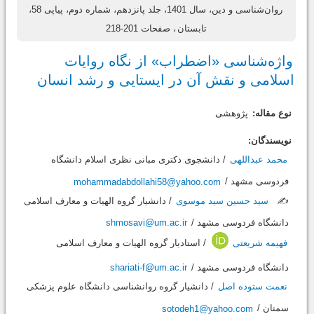
روان‌شناسی و دین، سال 1401، جلد پانزدهم، شماره دوم، پیاپی 58،
تابستان
، صفحات 201-218
واژه‌شناسی «اضطراب» از نگاه روایات
اسلامی و نقش آن در ایستایی و رشد انسان
نوع مقاله:
پژوهشی
نویسندگان:
محمد عبداللهی
/ دانشجوی دکتری مبانی نظری اسلام دانشگاه
فردوسی مشهد /
mohammadabdollahi58@yahoo.com
✍️
سید حسین سید موسوی
/ دانشیار گروه الهیات و معارف اسلامی
دانشگاه فردوسی مشهد /
shmosavi@um.ac.ir
فهیمه شریعتی
/ استادیار گروه الهیات و معارف اسلامی
دانشگاه فردوسی مشهد /
shariati-f@um.ac.ir
نعمت ستوده اصل
/ دانشیار گروه روانشناسی دانشگاه علوم پزشکی
سمنان /
sotodeh1@yahoo.com