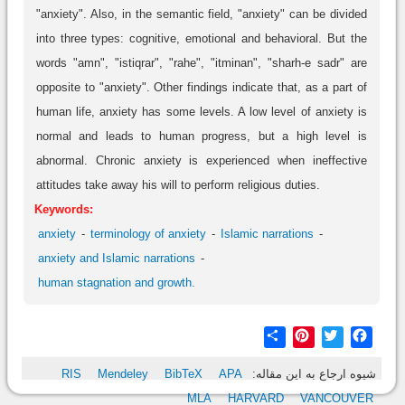
"anxiety". Also, in the semantic field, "anxiety" can be divided
into three types: cognitive, emotional and behavioral. But the
words "amn", "istiqrar", "rahe", "itminan", "sharh-e sadr" are
opposite to "anxiety". Other findings indicate that, as a part of
human life, anxiety has some levels. A low level of anxiety is
normal and leads to human progress, but a high level is
abnormal. Chronic anxiety is experienced when ineffective
attitudes take away his will to perform religious duties.
Keywords:
anxiety
terminology of anxiety
Islamic narrations
anxiety and Islamic narrations
human stagnation and growth.
Share
Pinterest
Twitter
Facebook
شیوه ارجاع به این مقاله:
APA
BibTeX
Mendeley
RIS
MLA
HARVARD
VANCOUVER