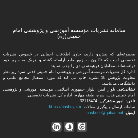
سامانه نشریات مؤسسه آموزشی و پژوهشی امام
خمینی(ره)
مجموعه‌ای که پیش‌رو دارید،‌ حاوی اطلاعات اجمالی در خصوص نشریات
تخصصی است که تاکنون به زیور طبع آراسته گشته و هریک به سهم خود
توانسته‌اند، مخاطبان فرهیخته‌ زیادی را جذب نمایند.
اداره كل نشریات موسسه آموزشی و پژوهشی امام خمینی قدس سره زیر نظر
معاونت پژوهش 18 نشریه چاپ می کند که مورد استقبال مجامع علمی و
دانشگاهی می‌باشد.
نشانی:
قم، بلوار امین، بلوار جمهوری اسلامی، موسسه آموزشی و پژوهشی
امام خمینی قدس سره، طبقه چهارم، اداره كل نشریات تخصصی.
تلفن
:
امور مشتركین
: 32113474
سامانه ارسال و پیگیری مقالات:
https://nashriyat.ir
ایمیل:
nashrieh@qabas.net