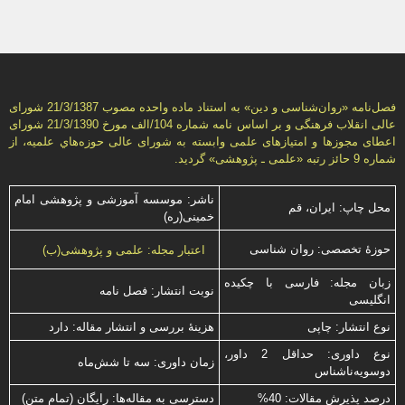
فصل‌نامه «روان‌شناسی و دين» به استناد ماده واحده مصوب 21/3/1387 شورای
عالی انقلاب فرهنگی و بر اساس نامه شماره 104/الف مورخ 21/3/1390 شورای
اعطای مجوزها و امتيازهای علمی وابسته به شورای عالی حوزه‌هاي علميه، از
شماره 9 حائز رتبه «علمی ـ پژوهشی» گرديد.
ناشر: موسسه آموزشی و پژوهشی امام
محل چاپ: ایران، قم
خمینی(ره)
حوزۀ تخصصی: روان شناسی
اعتبار مجله: علمی و پژوهشی(ب)
زبان مجله: فارسی با چكیده
نوبت انتشار: فصل نامه
انگلیسی
نوع انتشار: چاپی
هزینۀ بررسی و انتشار مقاله: دارد
نوع داوری: حداقل 2 داور،
زمان داوری: سه تا شش‌ماه
دوسویه‌ناشناس
درصد پذیرش مقالات: 40%
دسترسی به مقاله‌ها: رایگان (تمام متن)