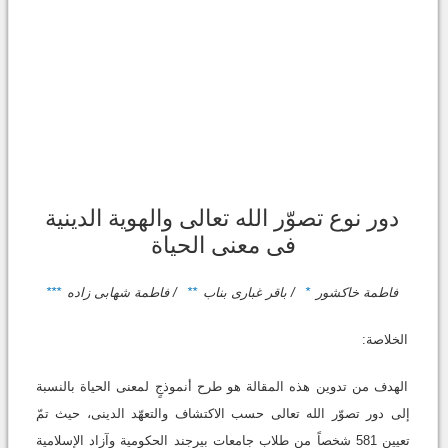
دور نوع تصوّر الله تعالى والهویة الدینیة
فی معنى الحیاة
فاطمة خاکشور
*
/ باقر غباری بناب
**
/ فاطمة شهابی زاده
***
الخلاصة:
الهدف من تدوین هذه المقالة هو طرح أنموذجٍ لمعنى الحیاة بالنسبة
إلى دور تصوّر الله تعالى حسب الاکتشاف والتعهّد الدینی، حیث تمّ
تعیین 581 شخصاً من طلاب جامعات بیرجند الحکومیة وآزاد الإسلامیة