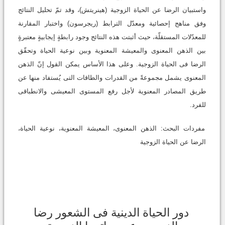
واستبیان الرضا عن الحیاة الزوجیة (هینریتش)، وقد تمّ تحلیل النتائج
وفق مناهج إحصائیة ومعدّل الترابط (ریجرسون) واختبار المقارنة
للمعدّلات المستقلّة، حیث أثبتت هذه النتائج وجود رابطةٍ إیجابیةٍ معتبرةٍ
بین الذهن المعنوی والمعیشة المعنویة وبین نوعیة الحیاة وتحقّق
الرضا فی الحیاة الزوجیة. وعلى هذا الأساس یمکن القول إنّ الذهن
المعنوی یشمل مجموعةً من القدرات والطاقات التی یُستفاد منها عن
طریق المصادر المعنویة لأجل رفع المستوى المعیشی والانطباقی
للفرد.
مفردات البحث: الذهن المعنوی، المعیشة المعنویة، نوعیة الحیاة،
الرضا عن الحیاة الزوجیة
دور الحیاة الدینیة فی الشعور رضا