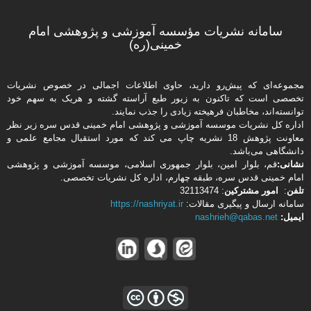
سامانه نشریات مؤسسه آموزشی و پژوهشی امام
خمینی(ره)
مجموعه‌ای که پیش‌رو دارید،‌ حاوی اطلاعات اجمالی در خصوص نشریات
تخصصی است که تاکنون به زیور طبع آراسته گشته و هریک به سهم خود
توانسته‌اند، مخاطبان فرهیخته‌ زیادی را جذب نمایند.
اداره كل نشریات موسسه آموزشی و پژوهشی امام خمینی قدس سره زیر نظر
معاونت پژوهش 18 نشریه چاپ می کند که مورد استقبال مجامع علمی و
دانشگاهی می‌باشد.
نشانی:
قم، بلوار امین، بلوار جمهوری اسلامی، موسسه آموزشی و پژوهشی
امام خمینی قدس سره، طبقه چهارم، اداره كل نشریات تخصصی.
تلفن
:
امور مشتركین
: 32113474
سامانه ارسال و پیگیری مقالات:
https://nashriyat.ir
ایمیل:
nashrieh@qabas.net