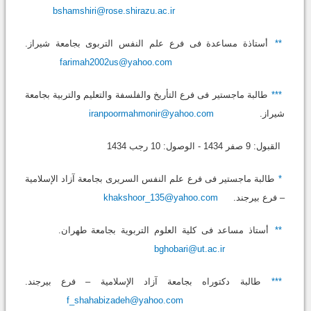
bshamshiri@rose.shirazu.ac.ir
**
أستاذة مساعدة فی فرع علم النفس التربوی بجامعة شیراز.
farimah2002us@yahoo.com
***
طالبة ماجستیر فی فرع التأریخ والفلسفة والتعلیم والتربیة بجامعة
شیراز.
iranpoormahmonir@yahoo.com
القبول: 9 صفر 1434 - الوصول: 10 رجب 1434
*
طالبة ماجستیر فی فرع علم النفس السریری بجامعة آزاد الإسلامیة
– فرع بیرجند.
khakshoor_135@yahoo.com
**
أستاذ مساعد فی کلیة العلوم التربویة بجامعة طهران.
bghobari@ut.ac.ir
***
طالبة دکتوراه بجامعة آزاد الإسلامیة – فرع بیرجند.
f_shahabizadeh@yahoo.com