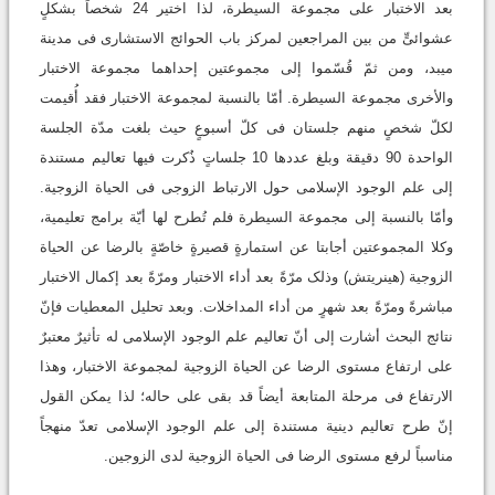
بعد الاختبار على مجموعة السیطرة، لذا اختیر 24 شخصاً بشکلٍ
عشوائیٍّ من بین المراجعین لمرکز باب الحوائج الاستشاری فی مدینة
میبد، ومن ثمّ قُسّموا إلى مجموعتین إحداهما مجموعة الاختبار
والأخرى مجموعة السیطرة. أمّا بالنسبة لمجموعة الاختبار فقد أُقیمت
لکلّ شخصٍ منهم جلستان فی کلّ أسبوعٍ حیث بلغت مدّة الجلسة
الواحدة 90 دقیقة وبلغ عددها 10 جلساتٍ ذُکرت فیها تعالیم مستندة
إلى علم الوجود الإسلامی حول الارتباط الزوجی فی الحیاة الزوجیة.
وأمّا بالنسبة إلى مجموعة السیطرة فلم تُطرح لها أیّة برامج تعلیمیة،
وکلا المجموعتین أجابتا عن استمارةٍ قصیرةٍ خاصّةٍ بالرضا عن الحیاة
الزوجیة (هینریتش) وذلک مرّةً بعد أداء الاختبار ومرّةً بعد إکمال الاختبار
مباشرةً ومرّةً بعد شهرٍ من أداء المداخلات. وبعد تحلیل المعطیات فإنّ
نتائج البحث أشارت إلى أنّ تعالیم علم الوجود الإسلامی له تأثیرٌ معتبرٌ
على ارتفاع مستوى الرضا عن الحیاة الزوجیة لمجموعة الاختبار، وهذا
الارتفاع فی مرحلة المتابعة أیضاً قد بقی على حاله؛ لذا یمکن القول
إنّ طرح تعالیم دینیة مستندة إلى علم الوجود الإسلامی تعدّ منهجاً
مناسباً لرفع مستوى الرضا فی الحیاة الزوجیة لدى الزوجین.