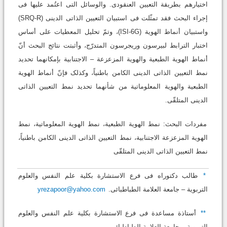
اختیارهم بطریقة التعیین العنقودی. والوسائل التی اعتُمد علیها فی
إجراء البحث فقد تمثّلت فی استبیان التعیین الذاتی الدینی (SRQ-R)
واستبیان أنماط الهویة (ISI-6G)، وتمّ تحلیل المعطیات على أساس
اختبار الترابط لبیرسون وریجرسون المتدرّج، وأثبتت نتائج البحث أنّ
أنماط الهویة الطبعیة والهویة المزعزعة – الاجتنابیة بإمکانهما تحدید
نمط التعیین الذاتی الدینی الکامن باطنیاً، وکذلک فإنّ أنماط الهویة
الطبعیة والهویة المعلوماتیة من شأنهما تحدید نمط التعیین الذاتی
الدینی المتلقّى.
مفردات البحث: نمط الهویة الطبعیة، نمط الهویة المعلوماتیة، نمط
الهویة المزعزعة الاجتنابیة، نمط التعیین الذاتی الدینی الکامن باطنیاً،
نمط التعیین الذاتی الدینی المتلقّى
*
طالب دکتوراه فی فرع الاستشارة بکلیة علم النفس والعلوم
التربویة – جامعة العلامة الطباطبائی.
yrezapoor@yahoo.com
**
أستاذة مساعدة فی فرع الاستشارة بکلیة علم النفس والعلوم
التربویة – جامعة العلامة الطباطبائی.