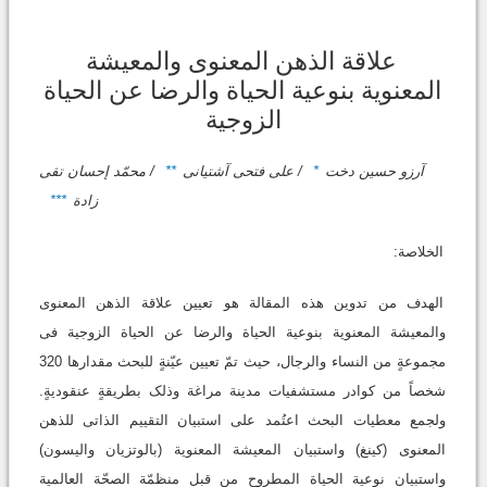
علاقة الذهن المعنوی والمعیشة
المعنویة بنوعیة الحیاة والرضا عن الحیاة
الزوجیة
آرزو حسین دخت
*
/ علی فتحی آشتیانی
**
/ محمّد إحسان تقی
زادة
***
الخلاصة:
الهدف من تدوین هذه المقالة هو تعیین علاقة الذهن المعنوی
والمعیشة المعنویة بنوعیة الحیاة والرضا عن الحیاة الزوجیة فی
مجموعةٍ من النساء والرجال، حیث تمّ تعیین عیّنةٍ للبحث مقدارها 320
شخصاً من کوادر مستشفیات مدینة مراغة وذلک بطریقةٍ عنقودیةٍ.
ولجمع معطیات البحث اعتُمد على استبیان التقییم الذاتی للذهن
المعنوی (کینغ) واستبیان المعیشة المعنویة (بالوتزیان والیسون)
واستبیان نوعیة الحیاة المطروح من قبل منظمّة الصحّة العالمیة