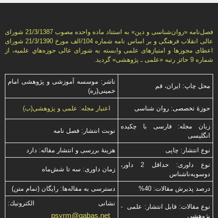
فصل‌نامه «روان‌شناسی و دين» به استناد ماده واحده مصوب 21/3/1387 شورای
عالی انقلاب فرهنگی و بر اساس نامه شماره 104/الف مورخ 21/3/1390 شورای
اعطای مجوزها و امتيازهای علمی وابسته به شورای عالی حوزه‌هاي علميه، از
شماره 9 حائز رتبه «علمی ـ پژوهشی» گرديد.
ناشر: موسسه آموزشی و پژوهشی امام
محل چاپ: ایران، قم
خمینی(ره)
حوزۀ تخصصی: روان شناسی
اعتبار مجله: علمی و پژوهشی(ب)
زبان مجله: فارسی با چكیده
نوبت انتشار: فصل نامه
انگلیسی
نوع انتشار: چاپی
هزینۀ بررسی و انتشار مقاله: دارد
نوع داوری: حداقل 2 داور،
زمان داوری: سه تا شش‌ماه
دوسویه‌ناشناس
درصد پذیرش مقالات: 40%
دسترسی به مقاله‌ها: رایگان (تمام متن)
نشانی الكترونیك:
نوع مقالات: قابل انتشار: علمی -
psyrm@qabas.net
پژوهشی