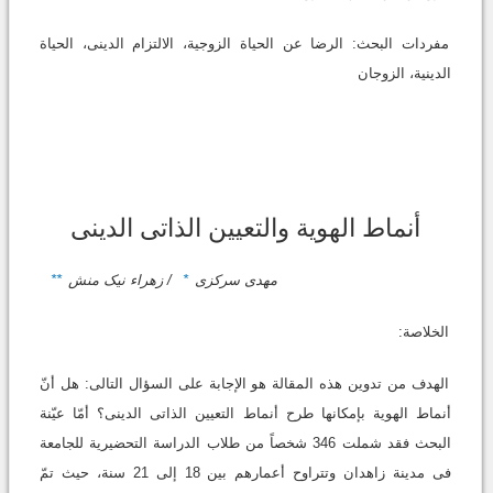
مفردات البحث: الرضا عن الحیاة الزوجیة، الالتزام الدینی، الحیاة
الدینیة، الزوجان
أنماط الهویة والتعیین الذاتی الدینی
مهدی سرکزی
*
/ زهراء نیک منش
**
الخلاصة:
الهدف من تدوین هذه المقالة هو الإجابة على السؤال التالی: هل أنّ
أنماط الهویة بإمکانها طرح أنماط التعیین الذاتی الدینی؟ أمّا عیّنة
البحث فقد شملت 346 شخصاً من طلاب الدراسة التحضیریة للجامعة
فی مدینة زاهدان وتتراوح أعمارهم بین 18 إلى 21 سنة، حیث تمّ