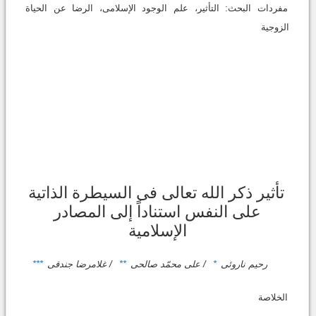
مفردات البحث: التأثیر، علم الوجود الإسلامی، الرضا عن الحیاة
الزوجیة
تأثیر ذکر الله تعالى فی السیطرة الذاتیة
على النفس استناداً إلى المصادر
الإسلامیة
رحیم ناروئی
*
/ علی محمّد صالحی
**
/ غلامرضا جندقی
***
الخلاصة