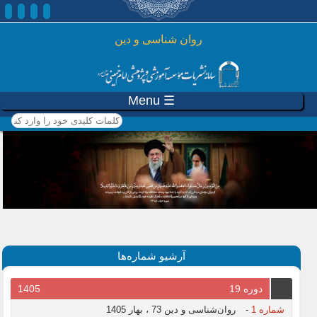
رفتن به محتوای اصلی
روان شناسی و دين
☰ Menu
کلمات کلیدی خود را وارد
کنید
آرشیو شماره‌ها
دوره 19
1405
شماره 1
-
روان‌شناسی و دین 73 ، بهار 1405