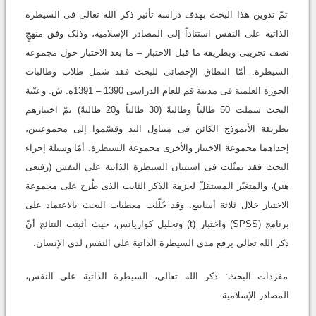
تمّ تدوین هذا البحث بهدف دراسة تأثیر ذکر الله تعالى فی السیطرة
الذاتیة على النفس استناداً إلى المصادر الإسلامیة، وذلک وفق منهجٍ
نصف تجریبی وبطریقة ما قبل الاختبار – ما بعد الاختبار حول مجموعة
السیطرة. أمّا النطاق الإحصائی للبحث فقد شمل طلاب وطالبات
الحوزة العلمیة فی مدینة قم للعام الدراسی 1390 – 1391ه. ش. وعیّنة
البحث شملت 50 طالباً وطالبةً (30 طالباً و20 طالبةً) تمّ اختیارهم
بطریقة الأنموذج الکائن فی متناول الید وقسّموا إلى مجموعتین،
إحداهما مجموعة الاختبار والأخرى مجموعة السیطرة. أمّا وسیلة إجراء
البحث فقد تمثّلت فی استبیان السیطرة الذاتیة على النفس (رفیعی
هنر)، والمتغیّر المستقلّ لحزمة الذکر الثابت الذی طُرح على مجموعة
الاختبار خلال ثلاثة أسابیع. وقد حُلّلت معطیات البحث بالاعتماد على
برنامج (SPSS) واختبار (t) وتحلیل کواریانس، حیث أثبتت النتائج أنّ
ذکر الله تعالى یرفع مدى السیطرة الذاتیة على النفس لدى الإنسان.
مفردات البحث: ذکر الله تعالى، السیطرة الذاتیة على النفس،
المصادر الإسلامیة