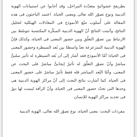
بطریقةٍ عشوائیةٍ متعدّدة المراحل، وقد أجابوا عن استبیانات الهویة
الدینیة ونوع تصوّر الله تعالى ومعنى الحیاة. اعتمد الباحثون فی هذه
المقالة على أُسلوب تتبّع الأنموذج فی المعادلات الهیکلیة لتحلیل
النتائج، وأثبتت النتائج أنّ الهویة الدینیة المبکّرة المکتسبة تتوسّط بین
الارتباط بین تصوّر التعلّق وبین حضور المعنى فی الحیاة، وکذلک فإنّ
الهویة الدینیة المتزعزعة تعدّ واسطةً بین بُعد السیطرة وحضور المعنى
فی الحیاة؛ أمّا الأنموذج فقد أشار إلى أن بُعد السیطرة له تأثیر سلبیٌّ
مباشرٌ وأنّ تصوّر التعلّق له تأثیرٌ إیجابیٌّ مباشرٌ على البحث عن
المعنى، وأمّا البُعد المباشر فله فقط تأثیرٌ مباشرٌ على حضور المعنى
فی الحیاة. کما أشارت نتائج البحث إلى أنّ مراکز الهویة الدینیة هی
وحدها التی تحدّد حضور المعنى فی الحیاة، وأنّ الرأفة لیست لها دورٌ
فی تحدید مراکز الهویة للإنسان.
مفردات البحث: معنى الحیاة، نوع تصوّر الله تعالى، الهویة الدینیة