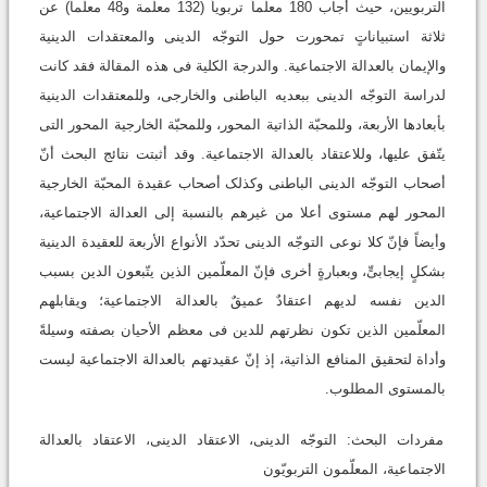
التربویین، حیث أجاب 180 معلّماً تربویاً (132 معلّمة و48 معلّماً) عن
ثلاثة استبیاناتٍ تمحورت حول التوجّه الدینی والمعتقدات الدینیة
والإیمان بالعدالة الاجتماعیة. والدرجة الکلیة فی هذه المقالة فقد کانت
لدراسة التوجّه الدینی ببعدیه الباطنی والخارجی، وللمعتقدات الدینیة
بأبعادها الأربعة، وللمحبّة الذاتیة المحور، وللمحبّة الخارجیة المحور التی
یتّفق علیها، وللاعتقاد بالعدالة الاجتماعیة. وقد أثبتت نتائج البحث أنّ
أصحاب التوجّه الدینی الباطنی وکذلک أصحاب عقیدة المحبّة الخارجیة
المحور لهم مستوى أعلا من غیرهم بالنسبة إلى العدالة الاجتماعیة،
وأیضاً فإنّ کلا نوعی التوجّه الدینی تحدّد الأنواع الأربعة للعقیدة الدینیة
بشکلٍ إیجابیٍّ، وبعبارةٍ أخرى فإنّ المعلّمین الذین یتّبعون الدین بسبب
الدین نفسه لدیهم اعتقادٌ عمیقٌ بالعدالة الاجتماعیة؛ ویقابلهم
المعلّمین الذین تکون نظرتهم للدین فی معظم الأحیان بصفته وسیلةً
وأداة لتحقیق المنافع الذاتیة، إذ إنّ عقیدتهم بالعدالة الاجتماعیة لیست
بالمستوى المطلوب.
مفردات البحث: التوجّه الدینی، الاعتقاد الدینی، الاعتقاد بالعدالة
الاجتماعیة، المعلّمون التربویّون