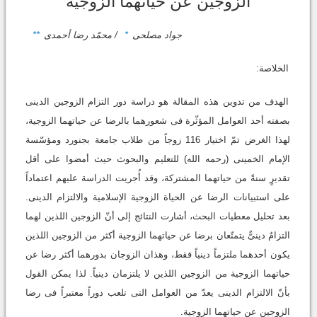
الزوجین عن حیاتهما الزوجیة
جواد مصلحی
*
/ محمّد رضا أحمدی
**
الخلاصة:
الهدف من تدوین هذه المقالة هو دراسة دور التزام الزوجین الدینی
بصفته أحد العوامل المؤثّرة فی شعورهما بالرضا عن حیاتهما الزوجیة،
لهذا الغرض تمّ اختیار 116 زوجاً من طلاب جامعة بجنورد ومؤسّسة
الإمام الخمینی (رحمه الله) للتعلیم والبحوث حیث أمضوا على أقل
تقدیرٍ سنةً من حیاتهما المشترکة، وقد أُجریت الدراسة علیهم اعتماداً
على استبیانات الرضا عن الحیاة الزوجیة الإسلامیة والالتزام الدینی.
بعد تحلیل معطیات البحث، أشارت النتائج إلى أنّ الزوجین اللذین لهما
التزامٌ دینیٌّ یتمتّعان برضا عن حیاتهما الزوجیة أکثر من الزوجین اللذین
یکون أحدهما ملتزماً دینیاً فقط، وهذان الزوجان بدورهما أکثر رضا عن
حیاتهما الزوجیة من الزوجین اللذین لا یلتزمان دینیاً. لذا یمکن القول
بأنّ الالتزام الدینی یعدّ من العوامل التی تلعب دوراً معتبراً فی رضا
الزوجین عن حیاتهما الزوجیة.