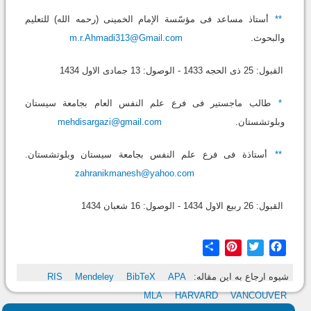
**
أستاذ مساعد فی مؤسّسة الإمام الخمینی (رحمه الله) للتعلیم
والبحوث.
m.r.Ahmadi313@Gmail.com
القبول: 25 ذی الحجه 1433 - الوصول: 13 جمادی الاول 1434
*
طالب ماجستیر فی فرع علم النفس العام بجامعة سیستان
وبلوتشستان.
mehdisargazi@gmail.com
**
أستاذة فی فرع علم النفس بجامعة سیستان وبلوتشستان.
zahranikmanesh@yahoo.com
القبول: 26 ربیع الاول 1434 - الوصول: 16 شعبان 1434
Share
Pinterest
Twitter
Facebook
شیوه ارجاع به این مقاله:
APA
BibTeX
Mendeley
RIS
MLA
HARVARD
VANCOUVER