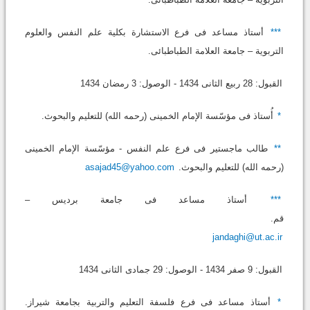
***
أستاذ مساعد فی فرع الاستشارة بکلیة علم النفس والعلوم
التربویة – جامعة العلامة الطباطبائی.
القبول: 28 ربیع الثانی 1434 - الوصول: 3 رمضان 1434
*
أُستاذ فی مؤسّسة الإمام الخمینی (رحمه الله) للتعلیم والبحوث.
**
طالب ماجستیر فی فرع علم النفس - مؤسّسة الإمام الخمینی
(رحمه الله) للتعلیم والبحوث.
asajad45@yahoo.com
***
أستاذ مساعد فی جامعة بردیس –
قم.
jandaghi@ut.ac.ir
القبول: 9 صفر 1434 - الوصول: 29 جمادی الثانی 1434
*
أستاذ مساعد فی فرع فلسفة التعلیم والتربیة بجامعة شیراز.