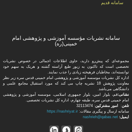
سامانه قدیم
سامانه نشریات مؤسسه آموزشی و پژوهشی امام
خمینی(ره)
مجموعه‌ای که پیش‌رو دارید،‌ حاوی اطلاعات اجمالی در خصوص نشریات
تخصصی است که تاکنون به زیور طبع آراسته گشته و هریک به سهم خود
توانسته‌اند، مخاطبان فرهیخته‌ زیادی را جذب نمایند.
اداره كل نشریات موسسه آموزشی و پژوهشی امام خمینی قدس سره زیر نظر
معاونت پژوهش 18 نشریه چاپ می کند که مورد استقبال مجامع علمی و
دانشگاهی می‌باشد.
نشانی:
قم، بلوار امین، بلوار جمهوری اسلامی، موسسه آموزشی و پژوهشی
امام خمینی قدس سره، طبقه چهارم، اداره كل نشریات تخصصی.
تلفن
:
امور مشتركین
: 32113474
سامانه ارسال و پیگیری مقالات:
https://nashriyat.ir
ایمیل:
nashrieh@qabas.net