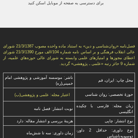
برای دسترسی به صفحه از موبایل اسکن کنید
فصل‌نامه «روان‌شناسی و دين» به استناد ماده واحده مصوب 21/3/1387 شورای
عالی انقلاب فرهنگی و بر اساس نامه شماره 104/الف مورخ 21/3/1390 شورای
اعطای مجوزها و امتيازهای علمی وابسته به شورای عالی حوزه‌هاي علميه، از
شماره 9 حائز رتبه «علمی ـ پژوهشی» گرديد.
ناشر: موسسه آموزشی و پژوهشی امام
محل چاپ: ایران، قم
خمینی(ره)
حوزۀ تخصصی: روان شناسی
اعتبار مجله: علمی و پژوهشی(ب)
زبان مجله: فارسی با چكیده
نوبت انتشار: فصل نامه
انگلیسی
نوع انتشار: چاپی
هزینۀ بررسی و انتشار مقاله: دارد
نوع داوری: حداقل 2 داور،
زمان داوری: سه تا شش‌ماه
دوسویه‌ناشناس