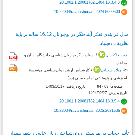
20.1001.1.20081782.1404.18.3.4.3
dor
10.22034/ravanshenasi.2024.5000503
doi
مدل فرایندی تفکر آینده‌نگر در نوجوانان 12ـ16 ساله بر پایۀ
نظریۀ داده‌بنیاد
نوید خاکبازان
/ استادیار گروه روان‌شناسی دانشگاه ادیان و
مذاهب
✍️
میلاد شعبانی
/ کارشناس ارشد روان‌شناسی مؤسسة
آموزشی و پژوهشی امام خمینی (ره)
صفحه‌ها:
69
94
تاریخ دریافت: 1403/10/17
-
تاریخ پذیرش: 1404/02/27
20.1001.1.20081782.1404.18.3.5.4
dor
10.22034/ravanshenasi.2025.2021636
doi
تأثیر حجاب در بهزیستی روان‌شناختی زنان خانه‌دار شهر‌ همدان