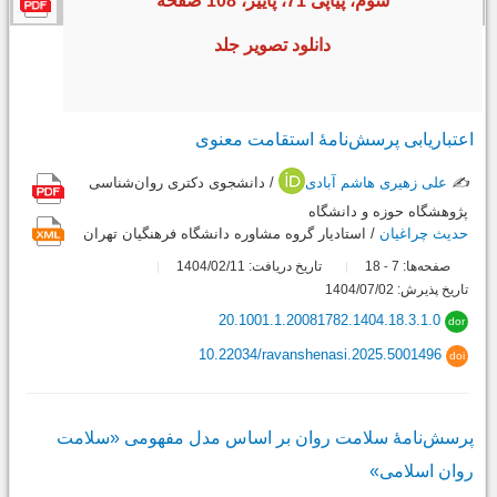
سوم، پیاپی 71، پاییز، 108 صفحه
دانلود تصویر جلد
اعتباریابی پرسش‌نامۀ استقامت معنوی
✍️
علی زهیری هاشم آبادی
/ دانشجوی دکتری روان‌شناسی
پژوهشگاه حوزه و دانشگاه
حدیث چراغیان
/ استادیار گروه مشاوره دانشگاه فرهنگیان تهران
صفحه‌ها:
7
18
تاریخ دریافت: 1404/02/11
-
تاریخ پذیرش: 1404/07/02
20.1001.1.20081782.1404.18.3.1.0
dor
10.22034/ravanshenasi.2025.5001496
doi
پرسش‌نامۀ سلامت روان بر اساس مدل مفهومی «سلامت
روان اسلامی»