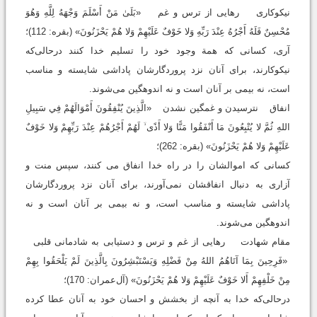
نیکوکاری رهایی از ترس و غم «بَلَىٰ مَنْ أَسْلَمَ وَجْهَهُ لِلَّهِ وَهُوَ
مُحْسِنٌ فَلَهُ أَجْرُهُ عِنْدَ رَبِّهِ وَلا خَوْفٌ عَلَيْهِمْ وَلا هُمْ يَحْزَنُونَ» (بقره: 112)؛
آری، کسانی که همة وجود خود را تسلیم خدا کنند درحالی‌که
نیکوکارند، برای آنان نزد پروردگارشان پاداشی شایسته و مناسب
است، نه بیمی بر آنان است و نه اندوهگین می‌شوند.
انفاق نترسیدن و غمگین نشدن «الَّذِينَ يُنْفِقُونَ أَمْوَالَهُمْ فِي سَبِيلِ
اللهِ ثُمَّ لا يُتْبِعُونَ مَا أَنْفَقُوا مَنًّا وَلا أَذًى ۙ لَهُمْ أَجْرُهُمْ عِنْدَ رَبِّهِمْ وَلا خَوْفٌ
عَلَيْهِمْ وَلا هُمْ يَحْزَنُونَ» (بقره: 262)؛
کسانی که اموالشان را در راه خدا انفاق می کنند، سپس منت و
آزاری به دنبال انفاقشان نمی‌آورند، برای آنان نزد پروردگارشان
پاداشی شایسته و مناسب است، و نه بیمی بر آنان است و نه
اندوهگین می‌شوند.
مقام شهادت رهایی از غم و ترس و دستیابی به شادمانی قلبی
«فَرِحِينَ بِمَا آتَاهُمُ اللهُ مِنْ فَضْلِهِ وَيَسْتَبْشِرُونَ بِالَّذِينَ لَمْ يَلْحَقُوا بِهِمْ
مِنْ خَلْفِهِمْ أَلا خَوْفٌ عَلَيْهِمْ وَلا هُمْ يَحْزَنُونَ» (آل‌عمران: 170)؛
درحالی‌که خدا به آنچه از بخشش و احسان خود به آنان عطا کرده