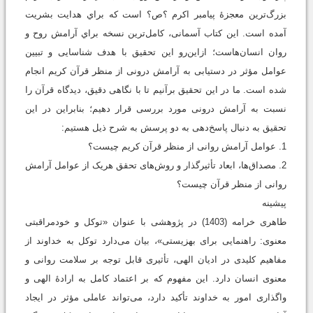
بزرگ‌ترین معجزۀ پیامبر اکرم ؟ص؟ است که براي هدایت بشریت
آمده است. این کتاب آسمانی، کامل‌ترین نسخه براي آرامش روح و
روان انسان‌هاست؛ ازاین‌رو این تحقیق با هدف شناسایی و تبیین
عوامل مؤثر در دستیابی به آرامش درونی از منظر قرآن کریم انجام
شده است. ما در این تحقیق برآنیم تا با نگاهی دقیق، دیدگاه قرآن را
نسبت به آرامش درونی مورد بررسی قرار دهیم؛ بنابراین در این
تحقیق به‌ دنبال پاسخ‌دهی به دو پرسش به شرح ذیل هستیم:
1. عوامل آرامش روانی از منظر قرآن کریم چیست؟
2. مصداق‌ها، ابعاد تأثیرگذار و روش‌های تحقق هریک از عوامل آرامش
روانی از منظر قرآن چیست؟
پیشینه
طاهری خرامه (1403) در پژوهشی با عنوان «توکل و خودمراقبتی
معنوی: راهنمایی برای بهزیستی»، بیان می‌دارد توکل به خداوند از
مفاهیم کلیدی در ادیان الهی، تأثیری قابل ‌توجه بر سلامت روانی و
معنوی انسان دارد. این مفهوم که بر اعتماد کامل به ارادۀ الهی و
واگذاری امور به خداوند تأکید دارد، می‌تواند عاملی مؤثر در ایجاد