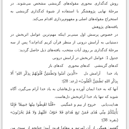
روش کدگذاری محوری مقوله‌های گزینشی مشخص می‌شوند. در
مرحلۀ نهایی پژوهشگر با استفاده از شیوۀ کدگذاری گزینشی به
استخراج مقوله‌های اصلی و مفهوم‌پردازی اقدام می‌کند.
یافته‌های پژوهش
در خصوص پرسش اول مبنی‌بر اینکه مهم‌ترین عوامل اثربخش در
دستیابی به آرامش درونی از منظر قرآن کریم کدام‌اند؟ پس از سه
مرحلۀ کدگذاری بر روی آیات منتخب، یافته‌های ذیل حاصل گردید:
جدول 1: عوامل اثربخش در آرامش درونی
کدهای گزینشی کدهای محوری کدهای باز
یاد خدا آرامش دل «الَّذِینَ آمَنُوا وَتَطْمَئِنُّ قُلُوبُهُمْ بِذِکْرِ اللهِ ۗ أَلا
بِذِکْرِ اللهِ تَطْمَئِنُّ الْقُلُوبُ» (رعد: 28)؛
آنها که به خدا ایمان آورده و دل‌هاشان به یاد خدا آرام می‌گیرد، آگاه
شوید که تنها یاد خدا آرام‌بخش دل‌هاست.
هدایت‌یابی خروج از بیم و غمگینی «قُلْنَا اهْبِطُوا مِنْهَا جَمِيعًا ۖ فَإِمَّا
يَأْتِيَنَّكُمْ مِنِّي هُدًى فَمَنْ تَبِعَ هُدَايَ فَلا خَوْفٌ عَلَيْهِمْ وَلا هُمْ يَحْزَنُونَ»
(بقره: 38)؛
گفتیم: همگی از آن [مرتبه و مقام] فرود آیید؛ چنانچه از سوی من