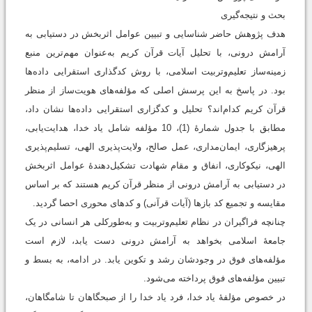
بحث و نتیجه‌گیری
هدف پژوهش حاضر شناسایی و تبیین عوامل اثربخش در دستیابی به
آرامش درونی، با تحلیل آیات قرآن کریم به‌عنوان مهم‌ترین منبع
زمینه‌ساز تعلیم‌وتربیت اسلامی، با روش کدگذاری استقرایی داده‌ها
بود. در پاسخ به این پرسش اصلی که مؤلفه‌های هویت‌ساز از منظر
قرآن کریم کدام‌اند؟ تحلیل و کدگزاری استقرایی داده‌ها نشان داد،
مطابق با جدول شمارۀ (1)، 10 مؤلفه شامل یاد خدا، هدایت‌یابی،
پرهیزگاری، ایمان‌مداری، عمل صالح، ولایت‌پذیری الهی، تسلیم‌پذیری
الهی، نیکوکاری، انفاق و مقام شهادت تشکیل‌دهندۀ عوامل اثربخش
در دستیابی به آرامش درونی از منظر قرآن کریم هستند که بر اساس
مقایسه و تجمیع کد بازها (آیات قرآنی) و کدهای محوری احصا گردید.
چنانچه فراگیران در نظام تعلیم‌وتربیت و به‌طورکلی هر انسانی در یک
جامعۀ اسلامی بخواهد به آرامش درونی دست یابد، لازم است
مؤلفه‌های فوق در وجودشان رشد و تکوین یابد. در ادامه، به بسط و
تبیین مؤلفه‌های فوق پرداخته می‌شود.
در خصوص مؤلفۀ ‌یاد خدا، فرد یاد خدا را از صبحگاهان تا شامگاهان،