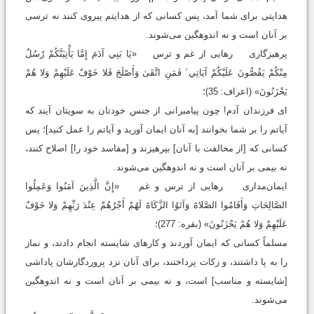
هدایتی برای شما آمد، پس کسانی که از هدایتم پیروی کنند نه ترسی
بر آنان است و نه اندوهگین می‌شوند.
پرهیزگاری رهایی از غم و ترس «يَا بَنِي آدَمَ إِمَّا يَأْتِيَنَّكُمْ رُسُلٌ
مِنْكُمْ يَقُصُّونَ عَلَيْكُمْ آيَاتِي ۙ فَمَنِ اتَّقَىٰ وَأَصْلَحَ فَلا خَوْفٌ عَلَيْهِمْ وَلا هُمْ
يَحْزَنُونَ» (اعراف: 35)؛
ای فرزندان آدم! چون پیامبرانی از جنس خودتان به سویتان آیند که
آیاتم را بر شما بخوانند [به آنان ایمان آورید و آیاتم را عمل کنید]؛ پس
کسانی که [از مخالفت با آنان] بپرهیزند و [مفاسد خود را] اصلاح کنند،
نه بیمی بر آنان است و نه اندوهگین می‌شوند.
ایمان‌مداری رهایی از ترس و غم «إِنَّ الَّذِينَ آمَنُوا وَعَمِلُوا
الصَّالِحَاتِ وَأَقَامُوا الصَّلاةَ وَآتَوُا الزَّكَاةَ لَهُمْ أَجْرُهُمْ عِنْدَ رَبِّهِمْ وَلا خَوْفٌ
عَلَيْهِمْ وَلا هُمْ يَحْزَنُونَ» (بقره: 277)؛
مسلماً کسانی که ایمان آوردند و کارهای شایسته انجام دادند، و نماز
را به پا داشتند، و زکات پرداختند، برای آنان نزد پروردگارشان پاداشی
[شایسته و مناسب] است، و نه بیمی بر آنان است و نه اندوهگین
می‌شوند.