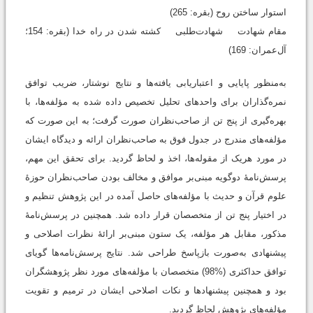
استوار ساختن روح (بقره: 265)
مقام شهادت شهادت‌طلبی کشته‌ شدن در راه خدا (بقره: 154؛
آل‌عمران: 169)
به‌منظور پایایی و اعتباریابی یافته‌‌ها و نتایج نوشتار، ضریب توافق
نمره‌گذاران برای واحدهای تحلیل تخصیص ‌داده ‌شده به مؤلفه‌ها، با
بهره‌گیری از پنج تن از صاحب‌نظران صورت گرفت؛ به این ‌صورت که
مؤلفه‌های مندرج در جدول فوق به صاحب‌نظران ارائه و دیدگاه ایشان
در مورد هریک از مقوله‌ها، اخذ و لحاظ گردید. برای تحقق این مهم،
پرسش‌نامۀ دوگویه مبنی‌بر موافق و مخالف بودن صاحب‌نظران حوزۀ
علوم قرآن و حدیث با مؤلفه‌های حاصل ‌آمده در این پژوهش تنظیم و
در اختیار پنج تن از متخصصان قرار داده شد. همچنین در پرسش‌نامۀ
مذکور، مقابل هر مؤلفه‌، یک ستون مبنی‌بر ارائۀ نظرات اصلاحی و
پیشنهادی به‌صورت بازپاسخ طراحی شد. نتایج پرسش‌نامه‌ها گویای
توافق حداکثری (%98) متخصصان با مؤلفه‌های مورد نظر پژوهشگران
بود و همچنین پیشنهادها و نکات اصلاحی ایشان در ترمیم و تقویت
مؤلفه‌های پژوهش لحاظ گردید.