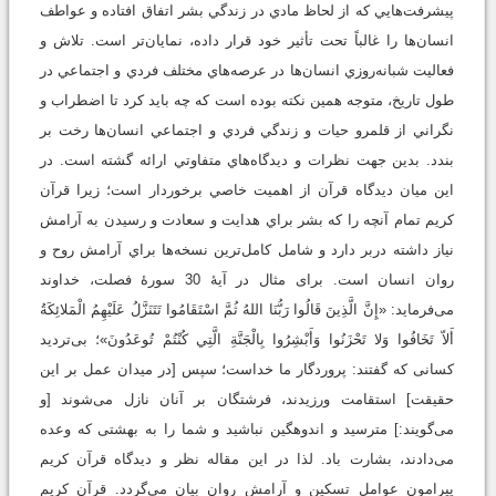
پيشرفت‌هايي که از لحاظ مادي در زندگي بشر اتفاق افتاده و عواطف
انسان‌ها را غالباً تحت تأثير خود قرار داده، نمايان‌تر است. تلاش و
فعاليت شبانه‌روزي انسان‌ها در عرصه‌هاي مختلف فردي و اجتماعي در
طول تاريخ، متوجه همين نکته بوده است که چه بايد کرد تا اضطراب و
نگراني از قلمرو حيات و زندگي فردي و اجتماعي انسان‌ها رخت بر
بندد. بدين جهت نظرات و ديدگاه‌هاي متفاوتي ارائه گشته است. در
اين ميان ديدگاه قرآن از اهميت خاصي برخوردار است؛ زيرا قرآن
کريم تمام آنچه را که بشر براي هدايت و سعادت و رسيدن به آرامش
نياز داشته دربر دارد و شامل کامل‌ترين نسخه‌ها براي آرامش روح و
روان انسان است. برای مثال در آیۀ‌ 30 سورۀ فصلت، خداوند
می‌فرماید: «إِنَّ الَّذِينَ قَالُوا رَبُّنَا اللهُ ثُمَّ اسْتَقَامُوا تَتَنَزَّلُ عَلَيْهِمُ الْمَلائِكَةُ
أَلاّ تَخَافُوا وَلا تَحْزَنُوا وَأَبْشِرُوا بِالْجَنَّةِ الَّتِي كُنْتُمْ تُوعَدُونَ»؛ بی‌تردید
کسانی که گفتند: پروردگار ما خداست؛ سپس [در میدان عمل بر این
حقیقت] استقامت ورزیدند، فرشتگان بر آنان نازل می‌شوند [و
می‌گویند:] مترسید و اندوهگین نباشید و شما را به بهشتی که وعده
می‌دادند، بشارت باد. لذا در اين مقاله نظر و ديدگاه قرآن کريم
پيرامون عوامل تسکين و آرامش روان بيان مي‌گردد. قرآن کریم