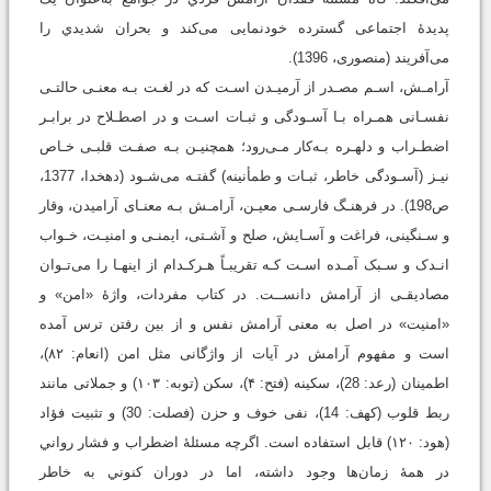
پدیدۀ اجتماعی گسترده خودنمایی می‌کند و بحران شدیدي را
می‌آفریند (منصوری، 1396).
آرامـش، اسـم مصـدر از آرمیـدن اسـت که در لغـت بـه معنـی حالتـی
نفسـانی همـراه بـا آسـودگی و ثبـات اسـت و در اصطـلاح در برابـر
اضطـراب و دلهـره بـه‌کار مـی‌رود؛ همچنیـن بـه صفـت قلبـی خـاص
نیـز (آسـودگی خاطر، ثبـات و طمأنینه) گفتـه می‌شـود (دهخدا، 1377،
ص198). در فرهنـگ فارسـی معیـن، آرامـش بـه معنـای آرامیدن، وقار
و سـنگینی، فراغت و آسـایش، صلح و آشـتی، ایمنـی و امنیـت، خـواب
انـدک و سـبک آمـده اسـت کـه تقریبـاً هـرکـدام از اینهـا را می‌تـوان
مصادیقـی از آرامش دانســت. در کتاب مفردات، واژۀ «امن» و
«امنیت» در اصل به معنی آرامش ‌نفس و از بین ‌رفتن ترس آمده
است و مفهوم آرامش در آیات از واژگانی مثل امن (انعام: ۸۲)،
اطمینان (رعد: 28)، سکینه (فتح: ۴)، سکن (توبه: ۱۰۳) و جملاتی مانند
ربط قلوب (کهف: 14)، نفی خوف و حزن (فصلت: 30) و تثبیت فؤاد
(هود: ۱۲۰) قابل استفاده است. اگرچه مسئلۀ اضطراب و فشار رواني
در همۀ زمان‌ها وجود داشته، اما در دوران کنوني به خاطر