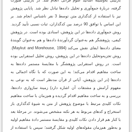
بازبینی به‌وسیلۀ اساتید علوم قرآنی انجام شد. در بازبینی صورت
گرفته، دربارۀ جمع‌آوری و تحلیل داده‌ها تبادل نظر شد. پایایی پژوهش
نیز با استفاده از کدگذاری متن توسط 3 نفر ناشناس انجام شد. بر
این اساس با توافق 90 درصد بین کدگذاران، ثبات نسبی تأیید گردید.
روش جمع‌آوری داده‌ها در این پژوهش، اسنادی بوده است. در پژوهش
کیفی، پژوهشگر هم به‌عنوان گردآورندۀ داده‌ها و هم به‌عنوان گویندۀ
معنای داده‌ها ایفای نقش می‌کند (Maykut and Morehouse, 1994).
روش تجزیه‌وتحلیل داده‌ها در این پژوهش، روش تحلیل استقرایی بوده
است. در روش استقرایی پژوهشگر با مقایسۀ مستمر داده‌ها به
ساخت مفاهیم اقدام می‌کند؛ به ‌این صورت که با نگاه اجمالی به
داده‌ها (در این پژوهش، آیاتی از قرآن مدنظر است که به نوعی به
مفهوم آرامش و مشتقات آن اشاره دارد) زمینة سازواری داده‌ها،
بررسی و به ساخت مفاهیم اقدام گردیده و هم‌زمان با ساخت مفاهیم
نکات کلیدی مرتبط با موضوع پژوهش از متن به شیوۀ کدگذاری باز
استخراج و کدهای مربوط به هر نکته مشخص می‌شوند. در مرحلۀ بعد
با کنار هم قرار دادن نکات کلیدی و مقایسة مستمر دادة مفاهیم اولیه
و به‌طور هم‌زمان مقوله‌های اولیه شکل گرفتند؛ سپس با استفاده از