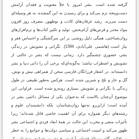
گرفته شده است. بشر امروز با خلأ معنویت و فقدان آرامش
دست‌وپنجه نرم می‌کند و براي رسیدن به این گمشده، به هر وسیله‌اي
دست می‌زند. رشد عرفان‌هاي کاذب و نوظهور، مصرف روز افزون
مواد مخدر و قرص‌هاي آرام‌بخش، تولید و تکثیر کتاب‌ها و نرم‌افزارهاي
روان‌شناختی، همگی دلیل روشنی بر این سرگشتگی و احساس فقر و
نیاز است (هاشمی علی‌آبادی، 1394). نگرانی و تشویش در زندگی
بشر، حضوري چشمگیر دارد. زمانی نیست که بشر در حالتی از
تشویش و اضطراب نباشد؛ به‌گونه‌اي‌که برخی آن را ذاتی دنیا و بشر
دانسته‌اند‌. در اشعار فرزانگان فارسی سخن از همراهی نیش و نوش،
گل و خار و تلخ و شیرین شده است. هرکس به‌طور طبیعی در طول
زندگی با نگرانی و تشویش بسیاري روبه‌رو شده است. فراوانی این
موضوع آن‌چنان بالاست که به‌عنوان یکی از مسائل دائمی بشر در
آمده است؛ ازاین‌رو نه‌تنها روان‌شناسان، بلکه دانشمندان علوم و
رشته‌هاي دیگر همواره براي آن اهمیت خاصی قائل شده‌اند‌؛ زیرا
تأثیرات منفی و مخرب این حالت در همۀ ابعاد فردي و اجتماعی بشر
ظهور می‌کند و امنیت اجتماعی و سیاسی دولت‌ها و جوامع را به‌ خطر
می‌افکند. گاه مسئلۀ فقدان آرامش فردي در جوامع به‌عنوان یک