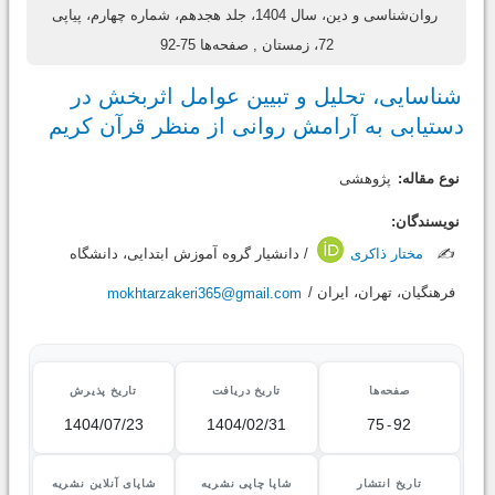
روان‌شناسی و دین، سال 1404، جلد هجدهم، شماره چهارم، پیاپی
72، زمستان
, صفحه‌ها 75-92
شناسایی، تحلیل و تبیین عوامل اثربخش در
دستیابی به آرامش روانی از منظر قرآن کریم
نوع مقاله:
پژوهشی
نویسندگان:
✍️
مختار ذاکری
/ دانشیار گروه آموزش ابتدایی، دانشگاه
فرهنگیان، تهران، ایران /
mokhtarzakeri365@gmail.com
صفحه‌ها
تاریخ دریافت
تاریخ پذیرش
1404/07/23
1404/02/31
75
-
92
تاریخ انتشار
شاپا چاپی نشریه
شاپای آنلاین نشریه