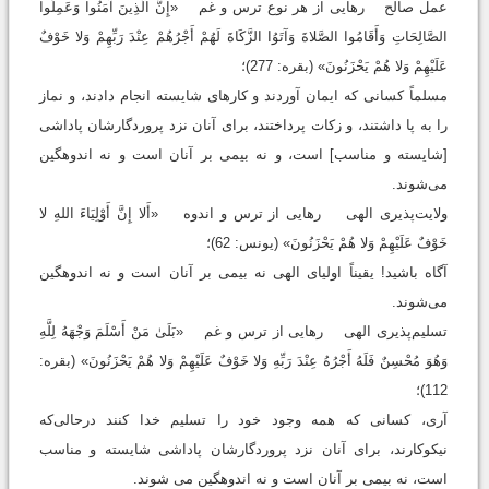
عمل صالح رهایی از هر نوع ترس و غم «إِنَّ الَّذِينَ آمَنُوا وَعَمِلُوا
الصَّالِحَاتِ وَأَقَامُوا الصَّلاةَ وَآتَوُا الزَّكَاةَ لَهُمْ أَجْرُهُمْ عِنْدَ رَبِّهِمْ وَلا خَوْفٌ
عَلَيْهِمْ وَلا هُمْ يَحْزَنُونَ» (بقره: 277)؛
مسلماً کسانی که ایمان آوردند و کارهای شایسته انجام دادند، و نماز
را به پا داشتند، و زکات پرداختند، برای آنان نزد پروردگارشان پاداشی
[شایسته و مناسب] است، و نه بیمی بر آنان است و نه اندوهگین
می‌شوند.
ولایت‌پذیری الهی رهایی از ترس و اندوه «أَلا إِنَّ أَوْلِيَاءَ اللهِ لا
خَوْفٌ عَلَيْهِمْ وَلا هُمْ يَحْزَنُونَ» (یونس: 62)؛
آگاه باشید! یقیناً اولیای الهی نه بیمی بر آنان است و نه اندوهگین
می‌شوند.
تسلیم‌پذیری الهی رهایی از ترس و غم «بَلَىٰ مَنْ أَسْلَمَ وَجْهَهُ لِلَّهِ
وَهُوَ مُحْسِنٌ فَلَهُ أَجْرُهُ عِنْدَ رَبِّهِ وَلا خَوْفٌ عَلَيْهِمْ وَلا هُمْ يَحْزَنُونَ» (بقره:
112)؛
آری، کسانی که همه وجود خود را تسلیم خدا کنند درحالی‌که
نیکوکارند، برای آنان نزد پروردگارشان پاداشی شایسته و مناسب
است، نه بیمی بر آنان است و نه اندوهگین می شوند.