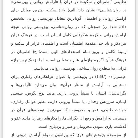
تطبیقی “اطمینان و سکینه» در قرآن با «آرامش روانی و بهزیستی»
در روان‌شناسی» نشان داد:‌ الف) واژۀ سکینه بهترین معادل برای
آرامش روانی و اطمینان گویاترین معادل بهزیستی ‌روانی تشخیص
داده شد؛ ب) همچنان ‌که در روان‌شناسی، بهزیستی ‌روانی نتیجۀ
آرامش روانی و لازمۀ شکوفایی کامل انسان است، در فرهنگ قرآن
نیز ذکر و یاد خدا مقدمۀ اطمینان است و اطمینان فراتر از سکینه و
زمینۀ تکامل و بروز تمام استعدادهای الهی است؛ ج) اطمینان در
فرهنگ قرآن اگرچه واژه‌ای عام و متعالی است، اما نزدیک‌ترین واژۀ
قرآنی به‌اصطلاح روان‌شناختی بهزیستی روانی می‌باشد.
عیسی‌زاده (1397) در پژوهشی با عنوان «راهکارهای رفتاری برای
دستیابی به آرامش از منظر قرآن»، بیان می‌دارد ناآرامی‌ها و
نگرانی‌های انسان یا منشأ درونی دارند، مانند نوع نگرش، سستی
ایمان، سرزنش وجدان، یا منشأ بیرونی دارند، نظیر عوامل رفتاری،
حوادث طبیعی، فقر و محرومیت که مهم‌ترین توصیه‌های قرآن در
دستیابی به آرامش و رفع آن نگرانی‌ها، راهکارهای رفتاری مانند عفو و
گذشت، یاری نمودن محرومان و صبر و بردباری است.
از مجموعه‌ پژوهش‌های فوق که پیرامون مقولۀ آرامش درونی از