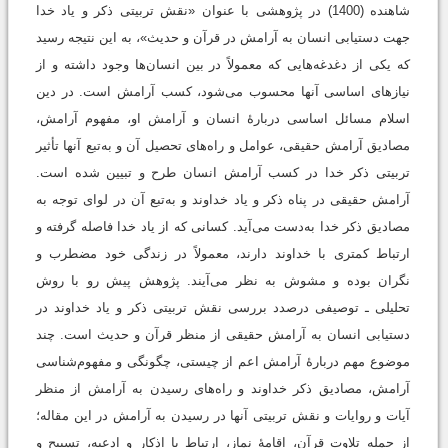
شاهنده (1400) در پژوهشی با عنوان «نقش تربیتی ذکر و یاد خدا
جهت دستیابی انسان به آرامش در قرآن و حدیث»، به این نتیجه رسید
که یکی از دغدغه‌هایی که معمولاً در بین انسان‌ها وجود داشته و از
نیازهای اساسی آنها محسوب می‌شود، کسب آرامش است. در دین
اسلام مسائل اساسی دربارۀ انسان و آرامش او، مفهوم آرامش،
مصادیق آرامش حقیقی، عوامل و راه‌های تحصیل آن و به‌تبع آنها تأثیر
تربیتی ذکر خدا در کسب آرامش انسان طرح و تبیین شده است.
آرامش حقیقی در پناه ذکر و یاد خداوند و به‌تبع آن در لوای توجه به
مصادیق ذکر خدا به‌دست می‌آید. کسانی که از یاد خدا فاصله گرفته‌ و
ارتباط کمتری با خداوند دارند، معمولاً در زندگی خود مضطرب و
نگران بوده و مشوش به نظر می‌آیند. پژوهش پیش رو با روش
تحلیلی ـ توصیفی درصدد بررسی نقش تربیتی ذکر و یاد خداوند در
دستیابی انسان به آرامش حقیقی از منظر قرآن و حدیث است. چند
موضوع مهم دربارۀ آرامش اعم از چیستی، چگونگی و مفهوم‌شناسی
آرامش، مصادیق ذکر خداوند و راه‌های رسیدن به آرامش از منظر
آیات و روایات و نقش تربیتی آنها در رسیدن به آرامش در این مقاله؛
از جمله تلاوت قرآن، اقامۀ نماز، ارتباط با اذکار و ادعیه، تسبیح و