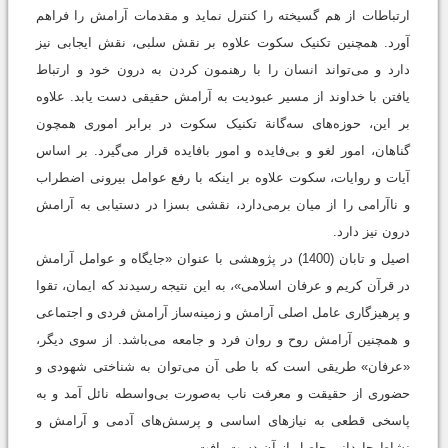
ارتباطات از هم گسیخته را کنترل نماید و مقدمات آرامش را فراهم
آورد. همچنین تکنیک سکوت علاوه بر نقش سلبی، نقش ایجابی نیز
دارد و می‌تواند انسان را با رهنمون کردن به درون خود و ارتباط
یافتن با خداوند از مسیر عبودیت به آرامش حقیقی دست یابد. علاوه
‌‌بر ‌این، حوزه‌های سه‌گانة تکنیک سکوت در برابر اموری همچون
گناهان، امور لغو و بی‌‌فایده و امور بافایده قرار می‌گیرد. بر اساس
آیات و روایات، سکوت علاوه بر اینکه با رفع عوامل بیرونی اضطراب
و ناآرامی را از میان برمی‌دارد، نقشی بسزا در دستیابی به آرامش
درون نیز دارد.
اصیل و تابان (1400) در پژوهشی با عنوان «جایگاه و عوامل آرامش
در قرآن کریم و عرفان اسلامی»، به این نتیجه رسیدند که ایمان، تقوا
و پرهیزگاری عامل اصلی آرامش و زمینه‌ساز آرامش فردی و اجتماعی
و همچنین آرامش روح و روان فرد و جامعه می‌باشد. از سوی دیگر،
«عرفان» طریقی است که با طی آن می‌توان به شناختی شهودی و
حضوری از حقیقت و معرفت ناب به‌صورت بی‌واسطه نائل آمد و به
پاسخی قطعی به نیازهای اساسی و پرسش‌های آدمی و آرامش و
نشاط جاودانی حاصل از آن دست یافت.