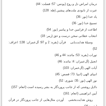
درمان امراض دل و روح (یونس: 57؛ فصلت: 44)
عبرت از نابودی ملت‌های پیشین (طه: 128)
یاد خدا (نور: 36)
تسبیح خدا (نور: 36)
اطاعت از فرامین خدا و پیامبر (نور: 54)
انتخاب عقلانی سخن درست و حق (زمر: 18)
وسیلۀ هدایت‌یابی قرآن (بقره: 2 و 97؛ آل‌عمران: 138؛ اعراف:
52)
تورات (بقره: 53؛ مائده: 44 و 46)
انجیل (آل‌عمران: 4؛ مائده: 46)
آیات الهی (آل‌عمران: 103)
انبیای الهی (انبیا: 73؛ قصص: 45)
نور الهی (نور: 35؛ شوری: 52)
دلایل روشنی که از جانب پروردگار به بشر رسیده است (انعام: 157)
آیین ابراهیمی (انعام: 161)
روش هدایت‌بخشی آوردن مثال‌هایی از جانب پروردگار در قرآن