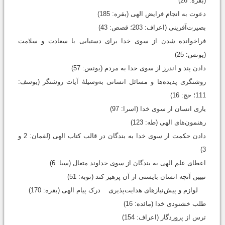
(بقره: 26)
دعوت به انجام فرایض الهی (بقره: 185)
بصیرت‌آفرینی (اعراف: 203؛ قصص: 43)
فراخوانده شدن از سوی خدا برای دستیابی با سعادت و سلامت
(یونس: 25)
دادن پند و اندرز از سوی خدا به مردم (یونس: 57)
روشنگری پدیده‌ها و مسائل انسانی به‌وسیلۀ آیات روشنگر (یوسف:
111؛ حج: 16)
یاری انسان از سوی خدا (اسرا: 97)
رهنمون‌های الهی (طه: 123)
دادن حکمت از سوی خدا به بندگان در قالب کتاب الهی (لقمان: 2 و
3)
اعطای علم الهی به بندگان از سوی خداوند متعال (سبا: 6)
تبیین آنچه انسان بایستی از آن پرهیز کند (توبه: 51)
لوازم و پیش‌نیازهای هدایت‌پذیری درک پیام الهی (بقره: 170)
طلب خشنودی خدا (مائده: 16)
ترس از پروردگار (اعراف: 154)