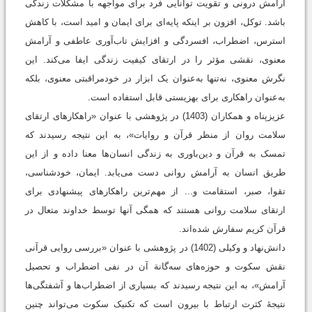
آرامش درونی و تقویت توانایی فرد برای مواجهه با مشکلات زندگی
باشد. توکل، افزون بر اینکه پایه‌ای برای ایمان و امید است، با کاهش
استرس، اضطراب، افسردگی و افزایش تاب‌آوری عاطفی و آرامش
معنوی، نقشی مؤثر را در ارتقای کیفیت زندگی ایفا می‌کند. این
نگرش معنوی، نه‌تنها به‌عنوان یک ابزار در خودمراقبتی معنوی، بلکه
به‌عنوان راهکاری برای بهزیستی قابل ‌استفاده است.
عزیزپناه و همکاران (1403) در پژوهشی با عنوان «راهکارهای ارتقای
سلامت روان از منظر قرآن و روایات»، به این نتیجه رسیدند که
تمسک به قرآن و دین‌باوری به زندگی انسان‌ها معنا داده و از این
طریق انسان به آرامش روانی دست می‌‌یابد. ایمان، خودشناسی،
تقوا، صبر، استقامت و... از مهم‌ترین راهکارهای پیشنهادی برای
ارتقای سلامت روانی هستند که همگی آنها توسط خداوند متعال در
قرآن کریم سفارش شده‌اند.
دانش‌نهاد و وکیلی (1402) در پژوهشی با عنوان «بررسی روایی قرآنی
نقش سکوت و حوزه‌های سه‌گانة آن در نفی اضطراب و تحصیل
آرامش»، به این نتیجه رسیدند که بسیاری از اضطراب‌‌ها و آشفتگی‌ها
نتیجۀ کثرت ارتباط با بیرون است که تکنیک سکوت می‌تواند چنین