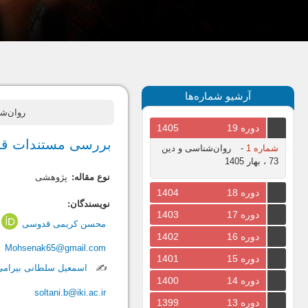
آرشیو شماره‌ها
روان‌شناسی و دین، س
دوره 19
1405
بررسی مستندات قرآن
شماره 1
-
روان‌شناسی و دین
73 ، بهار 1405
نوع مقاله:
پژوهشی
دوره 18
1404
نویسندگان:
دوره 17
1403
محسن کریمی قدوسی
دوره 16
1402
Mohsenak65@gmail.com
دوره 15
1401
✍️
اسمعیل سلطانی بیرامی
دوره 14
1400
soltani.b@iki.ac.ir
دوره 13
1399