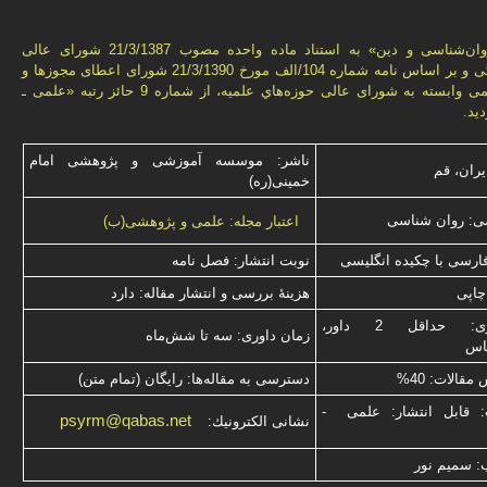
فصل‌نامه «روان‌شناسی و دين» به استناد ماده واحده مصوب 21/3/1387 شورای عالی
انقلاب فرهنگی و بر اساس نامه شماره 104/الف مورخ 21/3/1390 شورای اعطای مجوزها و
امتيازهای علمی وابسته به شورای عالی حوزه‌هاي علميه، از شماره 9 حائز رتبه «علمی ـ
يد.
ناشر: موسسه آموزشی و پژوهشی امام
یران، قم
خمینی(ره)
ی: روان شناسی
اعتبار مجله: علمی و پژوهشی(ب)
فارسی با چكیده انگلیسی
نوبت انتشار: فصل نامه
چاپی
هزینۀ بررسی و انتشار مقاله: دارد
نوع داوری: حداقل 2 داور،
زمان داوری: سه تا شش‌ماه
ناس
قالات: 40%
دسترسی به مقاله‌ها: رایگان (تمام متن)
: قابل انتشار: علمی -
psyrm@qabas.net
نشانی الكترونیك:
: سميم نور