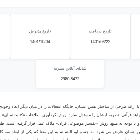
تاریخ دریافت
تاریخ پذیرش
1401/10/04
1401/06/22
شاپای آنلاین نشریه
2980-8472
با ارائه طرحی از ساختار نفس انسان، جایگاه انفعالات را در میان دیگر ابعاد وجو
واهد قرآنی، نظریه ایشان را مستدل سازد. روش گردآوری اطلاعات «کتابخانه ای» 
 و با توجه به منبع، روش «تفسیر موضوعی قرآن» ملاک عمل قرار گرفته است. ط
 انسان عارض می شود، نه جسم او، البته نه به این معنا که یکی از ابعاد سه گ