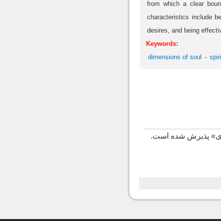
from which a clear boun
characteristics include b
desires, and being effecti
Keywords:
dimensions of soul
spir
زدی» پذیرش شده است.