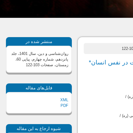
منتشر شده در
روان‌شناسی و دین، سال 1401، جلد
پانزدهم، شماره چهارم، پیاپی 60،
ات در نفس انسان*
زمستان
، صفحات 103-122
فایل‌های مقاله
ه) /
XML
PDF
 (ره) /
شیوه ارجاع به این مقاله