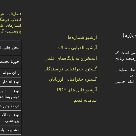
پژوهشی» گرد
(ره)
آرشیو شماره‌ها
آرشیو الفبایی مقالات
محل چاپ: ا
صصی است که
استخراج به پایگاه‌های علمی
یخته‌ زیادی
حوزۀ تخصص
گستره جغرافیایی نویسندگان
ظر معاونت
زبان مجله: 
گستره جغرافیایی ارزیابان
امام خمینی
نوع انتشار: 
آرشیو فایل های PDF
دوسویه‌ناش
سامانه قدیم
درصد پذیرش م
نوع مقالات
پژوهشی
مشابهت ياب