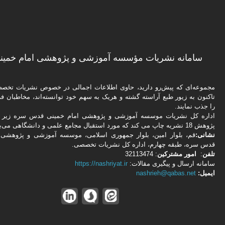
سامانه نشریات مؤسسه آموزشی و پژوهشی امام خمینی
مجموعه‌ای که پیش‌رو دارید،‌ حاوی اطلاعات اجمالی در خصوص نشریات تخ
تاکنون به زیور طبع آراسته گشته و هریک به سهم خود توانسته‌اند، مخاطبان فره
را جذب نمایند.
اداره كل نشریات موسسه آموزشی و پژوهشی امام خمینی قدس سره زیر ن
پژوهش 18 نشریه چاپ می کند که مورد استقبال مجامع علمی و دانشگاهی می‌باشد.
نشانی:
قم، بلوار امین، بلوار جمهوری اسلامی، موسسه آموزشی و پژوهشی 
قدس سره، طبقه چهارم، اداره كل نشریات تخصصی.
تلفن
:
امور مشتركین
: 32113474
سامانه ارسال و پیگیری مقالات:
https://nashriyat.ir
ایمیل:
nashrieh@qabas.net