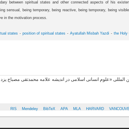
dary between spiritual states and other connected aspects of his existe
eing sensual, being temporary, being reactive, being temporary, being visib
ve in the motivation process.
itual states
position of spiritual states
Ayatullah Misbah Yazdi
the Holy
ین المللی «علوم انسانی اسلامی در اندیشه علامه محمدتقی مصباح ی
S
RIS
Mendeley
BibTeX
APA
MLA
HARVARD
VANCOUV