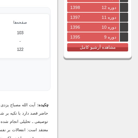
دوره 12
1398
دوره 11
1397
صفحه‌ها
دوره 10
1396
103
دوره 9
1395
-
مشاهده آرشیو کامل
122
چکیده:
آیت الله مصباح یزدی 
حاضر قصد دارد با تکیه بر ش
توصیفی ـ تحلیلی انجام شده
معتقد است: انفعالات بر نفس