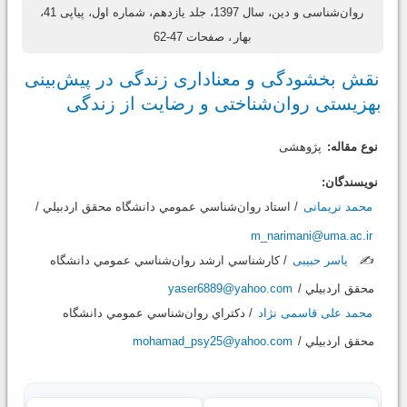
روان‌شناسی و دین، سال 1397، جلد یازدهم، شماره اول، پیاپی 41،
بهار
، صفحات 47-62
نقش بخشودگی و معناداری زندگی در پیش‌بینی
بهزیستی روان‌شناختی و رضایت از زندگی
نوع مقاله:
پژوهشی
نویسندگان:
محمد نریمانی
/ استاد روان‌شناسي عمومي دانشگاه محقق اردبيلي /
m_narimani@uma.ac.ir
✍️
یاسر حبیبی
/ کارشناسي ارشد روان‌شناسي عمومي دانشگاه
محقق اردبيلي /
yaser6889@yahoo.com
محمد علی قاسمی نژاد
/ دکتراي روان‌شناسي عمومي دانشگاه
محقق اردبيلي /
mohamad_psy25@yahoo.com