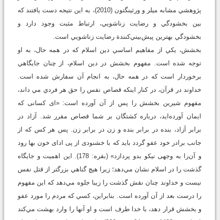
پژوهشي مشابه ميلر و ورثينگتون (2010)، به اين نتيجه دست يافتند که
بين بخشودگي و رضايت زناشويي، ارتباط مثبت وجود دارد و
بخشودگي بهترين پيش‌بيني‌کنندة رضايت زناشويي است.
بخشش، يکي از مفاهيم اساسي دين اسلام که در همه حال، به او
توجه شده است. مفهوم بخشش در دين اسلام، از چنان جايگاهي
برخوردار است که در همه حال، به انجام آن سفارش شده است.
خداوند در قرآن، در کنار اينکه قصاص نفس را حق هر فردي مي داند،
مفهوم شيرين بخشش را پس از آن آورده است: «اى کسانى که
ايمان آورده‌‏ايد، درباره کشتگان بر شما قصاص مقرر شد. آزاد در
برابر آزاد، بنده در برابر بنده و زن در برابر زن. پس هر کس که از
جانب برادر خود عفو گردد بايد که با خشنودى از پى اداى خون بها رود
و آن‌را به وجهى نيکو بدو پردازد» (بقره: 178). اين اهميت و جايگاه
گذشت را در اسلام نشان مي‌دهد؛ زيرا هيچ گناهي بزرگتر از قتل نفس
نيست و خداوند چنان نقش گذشت را زيبا جلوه مي‌دهد که اين مفهوم
را درست بعد از آن آورده است. بنابراين، کسي كه مردم را مورد عفو
و بخشش قرار دهد، با خدا طرف است و او آنها را وارد بهشت مي‌کند