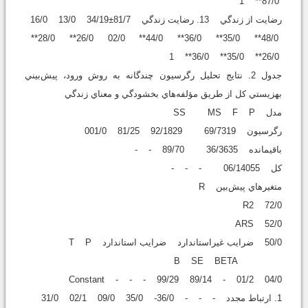
87/0** 1
رضايت از زندگي 13. رضايت زندگي 81/7±34/19 13/0 16/0
48/0** 35/0** 36/0** 44/0** 02/0 26/0** 28/0**
26/0** 35/0** 36/0** 1
جدول 2. نتايج تحليل رگرسيون چندگانه به روش ورود، پيش‌بيني
بهزيستي کل از طريق مؤلفه‌هاي بخشودگي و معناي زندگي
مدل SS MS F P
رگرسيون 69/7319 92/1829 81/25 001/0
باقيمانده 36/3635 89/70 - -
کل 06/14055 - - -
متغيرهاي پيش‌بين R
72/0 R2
52/0 ARS
50/0 ضرايب غيراستاندارد ضرايب استاندارد T P
B SE BETA
Constant - - - 99/29 89/14 - 01/2 04/0
1. ارتباط مجدد - - - 36/0- 35/0 09/0 02/1 31/0