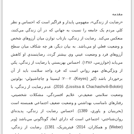
مقدمه
«رضايت از زندگي»، مفهومي ‌پايدار و فراگير است که احساس و نظر
کلي مردم يک جامعه را نسبت به جهاني که در آن زندگي مي‌کنند،
منعکس مي‌کند. رضايت از زندگي، بازتاب توازن ميان آرزوهاي شخص
و وضعيت فعلي او مي‌باشد. به بيان ديگر، هر چه شکاف ميان سطح
آرزوهاي فرد و وضعيت عيني وي بيشتر گردد، رضايتمندي او کاهش
مي‌يابد (خوارزمي، ۱۳۸۶). احساس بهزيستي يا رضايت از زندگي، يکي
از ويژگي‌هاي مهم رواني است که فرد واجد سلامت بايد از آن
برخوردار باشد (کيز (Keyes)، ۲۰۰۲؛ ليسيتا و چاچاشيولي- بولوتين
(Lissitsa & Chachashvili-Bolotin)، 2016). عدم رضايت از زندگي، با
وضعيت سلامتي ضعيف‌تر، علايم افسردگي، مشکلات شخصيتي،
رفتارهاي نامناسب بهداشتي و وضعيت ضعيف اجتماعي همبسته است
(بحرينيان و ياوري، 1389). احساس رضايت از زندگي، پديده‌اي
روان‌شناختي- اجتماعي است که داراي ابعاد گوناگوني مي‌باشد (وبر
(Weber) و همكاران، 2014؛ فيترپتريک، 1381). رضايت از زندگي،