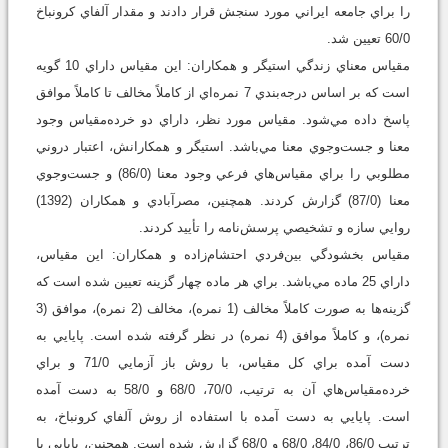
را براي جامعه ايراني مورد سنجش قرار دادند و مقدار آلفاي کرونباخ
60/0 تعيين شد.
مقياس معناي زندگي استيگر و همكاران: اين مقياس داراي 10 گويه
است که بر اساس درجه‌بندي 7 نمره‌اي از کاملاً مخالف تا کاملاً موافق
پاسخ داده مي‌شود. مقياس مورد نظر، داراي دو خرده‌مقياس وجود
معنا و جست‌وجوي معنا مي‌باشد. استيگر و همکارانش، اعتبار دروني
مطلوبي را براي مقياس‌هاي فرعي وجود معنا (86/0) و جست‌وجوي
معنا (87/0) گزارش کردند. همچنين، مصرآبادي و همكاران (1392)
روايي سازه و تشخيصي پرسش‌نامه را تأييد کردند.
مقياس بخشودگي بين‌فردي احتشام‌زاده و همكاران: اين مقياس،
داراي 25 ماده مي‌باشد. براي هر ماده چهار گزينه تعيين شده است که
گزينه‌ها به صورت کاملاً مخالف (1 نمره)، مخالف (2 نمره)، موافق (3
نمره)، و کاملاً موافق (4 نمره) در نظر گرفته شده است. پايايي به
دست آمده براي کل مقياس، با روش باز آزمايي 71/0 و براي
خرده‌مقياس‌هاي آن به ترتيب، 70/0، 68/0 و 58/0 به دست آمده
است. پايايي به دست آمده با استفاده از روش آلفاي کرونباخ، به
ترتيب 86/0، 84/0، 68/0 و 68/0 گزارش شده است. همچنين، پايايي با