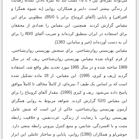
مي‌تواند نمره‌اي بين ۷ تا ۳۵ کسب کند که نمره بالاتر، نشانه رضايت
از زندگي بيشتر است. داينر و همکاران، روايي (به شيوة همگرا و
افتراقي) و پايايي (آلفاي کرونباخ برابر با 85/0)، مطلوبي براي اين
مقياس گزارش کردند. همچنين، اين مقياس را تعدادي از محققان
براي استفاده در ايران منطبق کرده‌اند و ضريب آلفاي 80/0 را براي
آن به دست آورده‌اند (خير و ساماني، 1383).
مقياس بهزيستي روان‌شناختي: براي سنجش بهزيستي روان‌شناختي،
از فرم کوتاه شدة مقياس بهزيستي روان‌شناختي ريف که در سال
1989 ساخته شده و در سال 1995 مورد تجديد نظر واقع شد، استفاده
گرديد (ريف و کيزي، 1995). اين مقياس، از 18 ماده تشکيل شده
است که بر اساس يک طيف 7 نمره‌اي، از کاملاً مخالف تا کاملاً موافق
پاسخ داده مي‌شود. ريف و کيزي (1995)، مقدار آلفاي کرونباخ را براي
اين مقياس 52/0 گزارش کردند. شواهد مربوط به روايي همگراي
آزمون بهزيستي روان‌شناختي، حاکي از اين است که شش عامل
بهزيستي رواني، با رضايت از زندگي، عزت‌نفس، و خلاقيت رابطه
مثبت و با افسردگي، شانس، و منبع کنترل بيروني رابطه منفي دارد.
جوشن‌لو و همكاران (1386) روايي، پايايي و ساختار عاملي اين ابزار