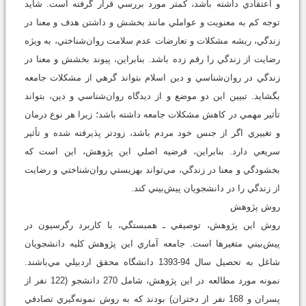
و اعتقادي داشته باشد، کمتر مورد بررسي قرار گرفته است. شايد
توجه کم به معنويت و عواملي مانند بخشش و داشتن هدف و معنا در
زندگي، ريشه مشکلات و تعارضات عدم سلامت روان‌شناختي، به ويژه
رضايت از زندگي را رقم زده باشد. بنابراين، پيوند بخشش و معنا در
زندگي در روان‌شناسي و دين اسلام بتواند گرهي از مشکلات جامعه
بگشايد. تبيين اين دو موضع و از ديدگاه روان‌شناسي و دين، بتواند
تأثير مهمي در کاهش مشکلات جامعه داشته باشد؛ زيرا هر نوع درمان
و تغييري اگر از جنس خود مردم باشد، زودتر پذيرفته شده و تأثير
سريعي دارد. بنابراين، فرضيه اصلي اين پژوهش، اين است که
بخشودگي و معنا در زندگي، مي‌تواند بهزيستي روان‌شناختي و رضايت
از زندگي را در دانشجويان پيش‌بيني کند.
روش پژوهش
روش اين پژوهش، توصيفي ـ همبستگي، با کاربرد رگرسيون در
پيش‌بيني متغيرها است. جامعه آماري اين پژوهش کليه دانشجويان
شاغل به تحصيل سال 94-1393 دانشگاه محقق اردبيلي مي‌باشند.
نمونه مورد مطالعه در اين پژوهش، شامل 270 دانشجو (122 نفر از
پسران و 168 نفر از دختران) بودند که به روش نمونه‌گيري تصادفي