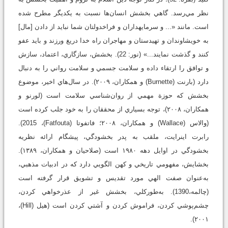
نظر مي‌رسد. گاهي بخشش انسان‌ها نسبت به يكديگر مطرح شده
است. مانند «... و سرمايه‏داران و فراخ‏دولتان شما نبايد از دادن [مال]
به خويشاوندان و تهيدستان و مهاجران راه خدا دريغ ورزند و بايد عفو
كنند و گذشت نمايند...» (نور: 22). بخشش، سازگاري، اعتماد، سازش
و توافق را ارتقاء داده و سلامت جسمي ‌و سلامت رواني را به دنبال
دارد (بارنت (Burnette) و همکاران، ۲۰۰۹). در سال‌هاي اخير، موضوع
بخشش که حوزة مهمي ‌از روان‌شناسي سلامت است (لورنو و
همکاران، ۲۰۰۸)، توجه بسياري از محققان را به خود جلب کرده است
(والاس (Wallace) و همكاران، ۲۰۰۸؛ فاتفوتا (Fatfouta)، 2015).
رابرت اينرايت، ملقب به پدر بخشودگي، پيشگام ارائه نظريه
بخشودگي در اوايل دهه ۱۹۸۰ است (صلاحيان و همکاران، ۱۳۸۹).
بخشايش، مفهومي‌ تاريخي و کهن الگويي دارد که در ادبيات مذهبي،
به‌عنوان صفت الهي مورد تقديس و تشويق قرار گرفته است
(چالمه،1390). به‌طور‌کلي، بخشش غير از عذرخواهي کردن،
چشم‌پوشي کردن، فراموش کردن و آشتي کردن است (هيل (Hill)،
۲۰۰۱).