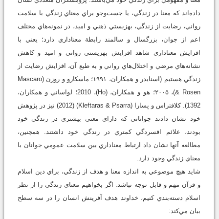
داده‌اند که معنا در زندگي، يا جست‌وجو براي معناي زندگي با سلامت
رواني، رضايت از زندگي، بهزيستي ذهني و اميد، در نمونه‌هاي مختلف
اعم از جوان، بزرگسال و سالمند رابطة معناداري دارد؛ يعني با
افزايش معناداري شاهد افزايش بهزيستي رواني و اميد و کاهش
نشانه‌هاي مرضي و اختلال‌هاي رواني و به طبع آن، افزايش رضايت از
زندگي هستيم (اسنايدر و همكاران، ۱۹۹۱؛ ماسکارو و روزن (Mascaro
& Rosen)، ۲۰۰۵؛ هو و همكاران، (Ho)، 2010؛ لواساني و همكاران،
1392). کلافتراس و پسارا (Kleftaras & Psarra) (2012) نيز در پژوهش
خود نشان دادند جواناني که داراي معني بيشتري در زندگي خود
بودند، علائم افسردگي کمتري در زندگي خود داشتند. همچنين،
مطالعه آنها نشان داد ارتباط معناداري بين سلامت عمومي جوانان با
معناي زندگي وجود دارد.
شايد هيچ موضوعي به اندازه معنا و هدف از زندگي، براي دين اسلام
و قرآن مهم و قابل توجه نباشد. اگر بخواهيم معناي زندگي را از نظر
اسلام دسته‌بندي کنيم، خداوند هدف آفرينش انسان را در سه سطح
بيان مي‌کند: