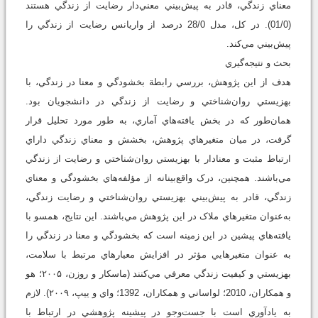
معناي زندگي، قادر به پيش‌بيني معني‌دار رضايت از زندگي هستند
(01/0). در کل، مدل 28/0 درصد از واريانس رضايت از زندگي را
پيش‌بيني مي‌کند.
بحث و نتيجه‌گيري
هدف از اين پژوهش، بررسي رابطة بخشودگي و معنا در زندگي، با
بهزيستي روان‌شناختي و رضايت از زندگي در دانشجويان بود.
همان‌طور که در بخش يافته‌هاي آماري، به طور مورد تحليل قرار
گرفت، در ميان متغيرهاي پژوهش، بخشش و معناي زندگي داراي
ارتباط مثبت و معنادار با بهزيستي روان‌شناختي و رضايت از زندگي
مي‌باشند. همچنين، درک واقع‌بينانه از مؤلفه‌هاي بخشودگي و معناي
زندگي، قادر به پيش‌بيني بهزيستي روان‌شناختي و رضايت زندگي،
به‌عنوان متغيرهاي ملاک در اين پژوهش مي‌باشند. اين نتايج، همسو با
يافته‌هاي پيشين در اين زمينه است که بخشودگي و معنا در زندگي را
به عنوان متغيرهايي مؤثر در افزايش معيارهاي مرتبط با سلامت،
بهزيستي و کيفيت زندگي معرفي مي‌کنند (ماسکار و روزن، ۲۰۰۵؛ هو
و همکاران، 2010؛ لواساني و همکاران، 1392؛ واي و ييپ، ۲۰۰۹). لازم
به يادآوري است با جست‌وجو در پيشينه پژوهشي در ارتباط با