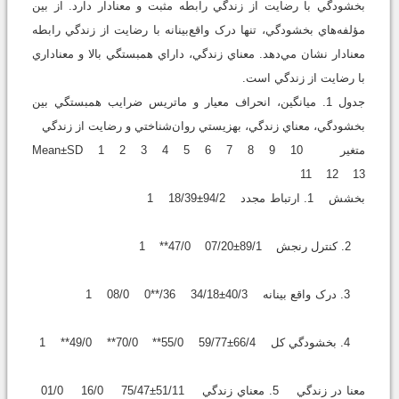
بخشودگي با رضايت از زندگي رابطه مثبت و معنادار دارد. از بين
مؤلفه‌هاي بخشودگي، تنها درک واقع‌بينانه با رضايت از زندگي رابطه
معنادار نشان مي‌دهد. معناي زندگي، داراي همبستگي بالا و معناداري
با رضايت از زندگي است.
جدول 1. ميانگين، انحراف معيار و ماتريس ضرايب همبستگي بين
بخشودگي، معناي زندگي، بهزيستي روان‌شناختي و رضايت از زندگي
متغير Mean±SD 1 2 3 4 5 6 7 8 9 10
11 12 13
بخشش 1. ارتباط مجدد 94/2±18/39 1
2. کنترل رنجش 89/1±07/20 47/0** 1
3. درک واقع بينانه 40/3±34/18 36/**0 08/0 1
4. بخشودگي کل 66/4±59/77 55/0** 70/0** 49/0** 1
معنا در زندگي 5. معناي زندگي 51/11±75/47 16/0 01/0