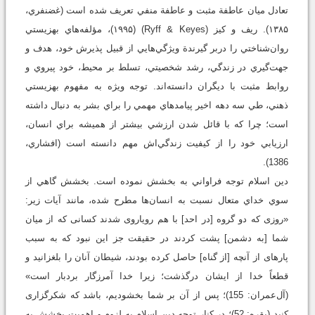
تعادل ميان عاطفة مثبت و عاطفة منفي تعريف شده است (غضنفري،
۱۳۸۵). ريف و کيز (Ryff & Keyes) (۱۹۹۵)، مؤلفه‌هاي بهزيستي
روان‌شناختي را دربر گيرندة ويژگي‌هايي از قبيل پذيرش خود، هدف و
جهت‌گيري در زندگي، رشد شخصيتي، تسلط بر محيط، خود پيروي و
روابط مثبت با ديگران دانسته‌اند. توجه ويژه به مفهوم بهزيستي
ذهني، طي سه دهه اخير پيامدهاي مهمي‌ را براي بشر به دنبال داشته
است؛ چرا که با قائل شدن ارزشي بيشتر از هميشه براي انسان،
ارزيابي خود را از کيفيت زندگي‌اش مهم دانسته است (افشاري،
1386).
دين اسلام توجه فراواني به بخشش نموده است. بخشش گاهي از
سوي خداي متعال نسبت به انسان‌ها مطرح شده، مانند آيات زير:
«روزى كه دو گروه [در احد] با هم روياروى شدند كسانى كه از ميان
شما [به دشمن] پشت كردند در حقيقت جز اين نبود كه به سبب
پاره‏اى از آنچه [از گناه] حاصل كرده بودند، شيطان آنان را بلغزانيد و
قطعاً خدا از ايشان درگذشت؛ زيرا خدا آمرزگار بردبار است»
(آل‌عمران: 155)؛ پس از آن بر شما بخشوديم، باشد كه شكرگزارى
كنيد (بقره: 52)؛ در کنار توجه دين اسلام به لزوم و اهميت بخشش به