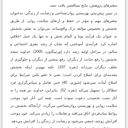
متغيرهاي پژوهش، نتايج متناقضي يافت نشد.
در تبيين پيش‌بيني بهزيستي روان‌شناختي و رضايت از زندگي، به‌عنوان
متغيرهاي مهم و مؤثر در حفظ و ارتقاي سلامت روان، از طريق
بخشش و بخصوص مؤلفه درک واقع‌بينانه، مي‌توان به نقش بخشش
به عنوان يک فرآيند پويا و التيام بخش و نه تنها يک عمل اخلاقي
اشاره کرد. فرآيندي آموختني که نشان از رشد مغزي اجتماعي و
سالم، در مراحل اوليه رشد دارد (ورثينگتون، 2005). خداوند نتيجه
بخشش را رفع خيانت از ديگران، رفع سختي از ديگران و جلوگيري از
تخلف ديگران مي‌داند (بقره: 187). نکته مهم‌تر اينکه بخشش
مقدمه‌اي براي اصلاح کردن است؛ يعني تا عفو نکني شرايط براي
اصلاح آماده نمي‌شود (شوري: 40) حتي تعامل و سپاس‌گزاري فرد
خطاکار را تسهيل مي‌کند (بقره: 52). بنابراين، خداوند نيز همه را به
آثار مثبت بخشيدن دعوت نموده است. همه اين آثار خود موجب
سلامت رواني و بهزيستي روان‌شناختي مي‌گردد. ازآنجاکه بخشش در
روابط ميان‌فردي اتاق مي‌افتد و تعاملات را زيادتر مي‌کند، خود موجب
افزايش روحيه جمعي مي‌شود و رضايت از زندگي را افزايش مي‌دهد.