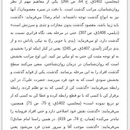
(مجلسي،‌ 1402ق، ج 64، ص 266). يکي از مفاهيم مهم از نظر
روان‌شناسان، مراتب گذشت است. با دقت در سيره معصومان، آنها
نيز به انواع گذشت توجه داشته‌اند. امام رضا مي‌فرمايد: «گذشت
بايد زيبا باشد، مقصود گذشت بدون مجازات و تندى و سرزنش است»
(ديلمي، 1408ق، ص ‏307). حتي در مرحله بعد، نگاه فراتري نسبت به
گذشت دارد، او مي‌فرمايد: (بدى يا خوبى را) به نيكى پاداش ده و از
بدى درگذر (آمدي، 1407ق، ص 245)؛ يعني در کنار اينکه او را بخشيدي
به او توجه مثبت کن حتي به او نيکي نيز کنيد. اين اوج مراتب بخشش
است که روان‌شناسان در درمان روان‌شناختي، سعي مي‌کنند سطح
گذشت افراد را به اين مرحله برسانند. گذشت، يکي از فوايد گذشت و
بخشش سودي است که به خود فرد مي‌رسد. حضرت علي، در اين
رابطه مي‌فرمايند: «گذشت كن از كسى كه به تو ظلم كرده، رابطه
برقرار كن با كسى كه با تو قطع رابطه كرده و عطا كن به كسى كه از
تو دريغ نموده است» (مجلسي، 1402ق، ج 75، ص 71). همچنين،
مي‌فرمايند: «گذشت نقش خود اصلاحي دارد و حتي افراد فرومايه را
تباه‌تر مي‌کند» (همان، ج 74، ص 419). در همين راستا امام صادق
مي‌فرمايند: «گذشت موجب آقا و سرور شدن فرد مي‌شود يعني