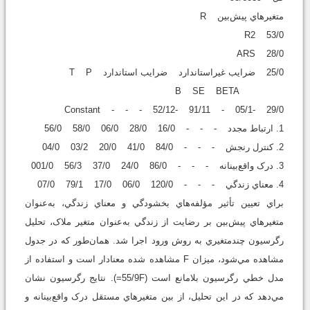
متغيرهاي پيش‌بين R
53/0 R2
28/0 ARS
25/0 ضرايب غيراستاندارد ضرايب استاندارد T P
B SE BETA
Constant - - - 52/12- 91/11 - 05/1- 29/0
1. ارتباط مجدد - - - 16/0 28/0 06/0 58/0 56/0
2. کنترل رنجش - - - 84/0 41/0 20/0 03/2 04/0
3. درک واقع‌بينانه - - - 86/0 24/0 37/0 56/3 001/0
4. معناي زندگي - - - 120/0 06/0 17/0 79/1 07/0
براي تعيين تأثير مؤلفه‌هاي بخشودگي و معناي زندگي، به‌عنوان
متغيرهاي پيش‌بين بر رضايت از زندگي به‌عنوان متغير ملاک، تحليل
رگرسيون چندمتغيري به روش ورود اجرا شد. همان‌طور که در جدول
مشاهده مي‌شود، ميزان F مشاهده شده معنادار است و استفاده از
مدل خطي رگرسيون بلامانع است (55/9F=). نتايج رگرسيون نشان
مي‌دهد كه در اين تحليل، از بين متغيرهاي مستقل درک واقع‌بينانه و