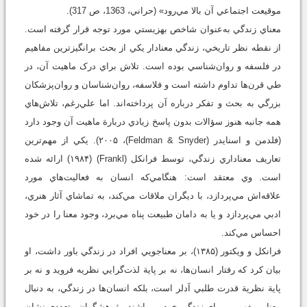
موقيعت اجتماعي آن بالا مي‌رود» (حراني، 1363، ص 317).
معناي زندگي به‌عنوان شاخص بهزيستي مورد توجه قرار گرفته است.
از نقطه نظر تاريخي، زندگي معنادار يکي از بحث برانگيزترين مفاهيم
در فلسفه و روان‌شناسي بوده است. تلاش براي درک ماهيت آن، در
طي قرن‌ها تداوم داشته است و فلاسفه، روان‌شناسان و روان‌پزشکان
بزرگي به بحث و تفکر درباره آن پرداخته‌اند. اما علي‌رغم، تلاش‌هاي
همه جانبه هنوز سؤالات بدون پاسخ زيادي دربارة ماهيت آن وجود دارد
(فلدمن و اسنايدر (Feldman & Snyder)، ۲۰۰۵). يکي از مهم‌ترين
تعاريف معناداري زندگي، توسط فرانکل (Frankl) (۱۹۸۴) ارائه شده
است. وي معتقد است: هنگامي‌که انسان به فعاليت‌هاي مورد
علاقه‌اش مي‌پردازد، با ديگران ملاقات مي‌کند، به تماشاي آثار هنري،
ادبي مي‌پردازد و يا به دامان طبيعت پناه مي‌برد، وجود معنا را در خود
احساس مي‌کند.
فرانکل و ويکتور (۱۳۸۵)، بر معناجويي افراد در زندگي باور داشت، او
بيان کرد که رفتار انسان‌ها، نه بر پاية لذت‌گرايي نظريه فرويد و نه بر
پاية نظرية قدرت طلبي آدلر است، بلکه انسان‌ها در زندگي، به دنبال
معنا و مفهومي براي زندگي خود مي‌باشند. پژوهشگران متعددي نشان