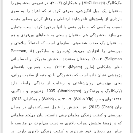
مک‌کالوگ (McCullough) و همكاران (۲۰۰۳)، در تعريفي بخشايش را
به‌عنوان يک ميل انگيزشي، معرفي كرده‌اند که افراد را به سوي
بازداري از پاسخ‌‌هاي ناخوشايند ارتباطي و رفتار کردن به‌طور مثبت،
نسبت به کسي که به‌ طور منفي با آنها برخورد کرده است، متمايل
مي‌سازد. بخشودگي هم به‌عنوان پاسخي به خطاهاي بين‌فردي و هم
به عنوان يک صفت شخصيتي، سازه‌اي است که احتمالاً سلامتي و
بهزيستي را افزايش مي‌دهد (پترسون و سليگمن (Peterson, &
Seligman)، ۲۰۰۴). محققان معتقدند: بخشش متمرکز بر احساساتي
نظير شادکامي (مايرز (Myers)، ۱۹۹۳) است. همچنين، يافته‌هاي
پژوهشي نشان داده است که بخشودگي با دو جنبه از سلامت رواني،
يعني بهزيستي روان‌شناختي و رضايت از زندگي رابطه دارد
(مک‌کالوگ و ورثينگتون (Worthington)، 1995؛ زندي‌پور و يادگاري،
۱۳۸۶؛ واي و ييپ (Wai & Yip)، ۲۰۰۹؛ وب (Webb) و همكاران، 2013).
چان (Chan) (2013) نيز بخشش را عامل تعيين‌كننده‌اي در ميزان
بهزيستي و كيفيت زندگي معلمان چيني دانسته، بيان مي‌كند معلماني
كه در زمينة بخشش نمرات بالاتري به دست مي‌آورند، در مقايسه با
ساير هم رديفان خود شادترند و کيفيت زندگي بالاتري دارند. در