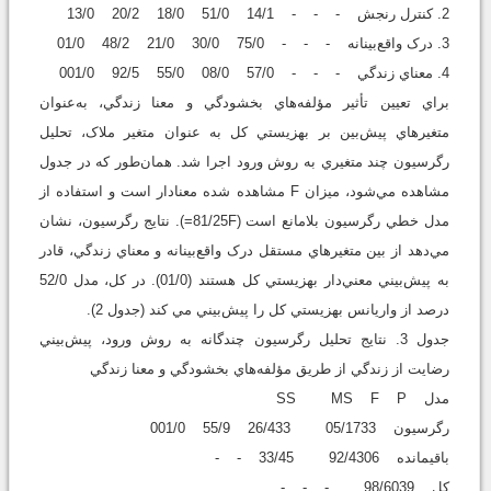
2. کنترل رنجش - - - 14/1 51/0 18/0 20/2 13/0
3. درک واقع‌بينانه - - - 75/0 30/0 21/0 48/2 01/0
4. معناي زندگي - - - 57/0 08/0 55/0 92/5 001/0
براي تعيين تأثير مؤلفه‌هاي بخشودگي و معنا زندگي، به‌عنوان
متغيرهاي پيش‌بين بر بهزيستي کل به عنوان متغير ملاک، تحليل
رگرسيون چند متغيري به روش ورود اجرا شد. همان‌طور که در جدول
مشاهده مي‌شود، ميزان F مشاهده شده معنادار است و استفاده از
مدل خطي رگرسيون بلامانع است (81/25F=). نتايج رگرسيون، نشان
مي‌دهد از بين متغيرهاي مستقل درک واقع‌بينانه و معناي زندگي، قادر
به پيش‌بيني معني‌دار بهزيستي کل هستند (01/0). در کل، مدل 52/0
درصد از واريانس بهزيستي کل را پيش‌بيني مي کند (جدول 2).
جدول 3. نتايج تحليل رگرسيون چندگانه به روش ورود، پيش‌بيني
رضايت از زندگي از طريق مؤلفه‌هاي بخشودگي و معنا زندگي
مدل SS MS F P
رگرسيون 05/1733 26/433 55/9 001/0
باقيمانده 92/4306 33/45 - -
کل 98/6039 - - -