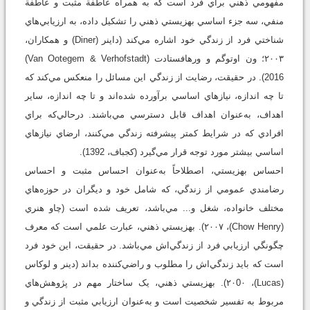
مفهومي‌ ذهني براي فرد است که به همراه عاطفة مثبت و عاطفة
منفي، سه جزء اساسي بهزيستي ذهني را تشکيل داده، به ارزيابي‌هاي
شناختي فرد از زندگي خود اشاره مي‌کند (داينر (Diner) و همكاران،
۲۰۰۳؛ ون اوتوگم و ورهافستادت (Van Ootegem & Verhofstadt)
2016). در حقيقت، رضايت از زندگي اين مسائل را منعکس مي‌کند که
تا چه اندازه، نيازهاي اساسي برآورده شده‌اند و تا چه اندازه، ساير
اهداف، به‌عنوان اهداف قابل دسترسي مي‌باشند. در‌حالي‌که براي
افرادي که در شرايط کمتر پيشرفته زندگي مي‌کنند، ارضاي نيازهاي
اساسي بيشتر مورد توجه قرار مي‌گيرد (کجباف، 1392).
احساس بهزيستي، اصطلاحاً به‌عنوان احساس مثبت و احساس
رضامندي عمومي ‌از زندگي، که شامل خود و ديگران در حوزه‌هاي
مختلف خانواده، شغل و... مي‌باشد، تعريف شده است (چاو هنري
(Chow Henry)، ۲۰۰۷). بهزيستي ذهني، عبارت علمي‌ است که معرف
چگونگي ارزيابي فرد از زندگي‌اش مي‌باشد. در حقيقت، اين خود فرد
است که بايد زندگي‌اش را مطلوب و راضي‌کننده بداند (دينر و لوکاس
(Lucas)، ۲۰0۰). بهزيستي ذهني، يک ساختار مهم در پژوهش‌هاي
مربوط به تفسير شخصيت است و به‌عنوان ارزيابي مثبت از زندگي و