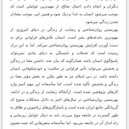
ديگران و انجام دادن اعمال صالح، از مهم‌ترين عواملي است که
موجب مي‌شود انسان به خدا نزديک شود و همين امر، موجب معنادار
شدن زندگي مي‌شود.
بهزيستي روان‌شناختي و رضايت از زندگي در دنياي امروزي، از
مهم‌ترين دغدغه‌هاي بشر است. انسان تلاش‌هاي فراواني براي به
دست آوردن افزايش بهزيستي روان‌شناختي مي‌کند. اما به اين درک
رسيده است كه تجملات و دلبستگي به دنياي مادي، نمي‌تواند
پاسخ‌گوي انسان باشد. همان‌گونه که بيان شد، داشتن معنا در زندگي
و بخشش مي‌تواند تأثير فراواني در سلامت و خودشکوفايي انسان
داشته باشد. در دين اسلام نيز به طور مکرر به نقش مؤثر معنا در
زندگي و بخشش تأکيد شده است، اما متأسفانه اين مهم کمتر وارد
کارهاي پژوهشي شده است. ازآنجاکه رضايت از زندگي و در ادامه،
بهزيستي روان‌شناختي در سال‌هاي اخير به دلايل مشکلات متنوع که
گريبانگير جامع ايران شده است و ناسازگاري‌هاي زناشويي و طلاق به
طور گسترده در جامعه موج مي‌زند، بايد به دنيال عوامل زيربنايي و
راه انداز آن در جامعه مي‌بود. اما متأسفانه متغيرهايي که جنبه معنوي