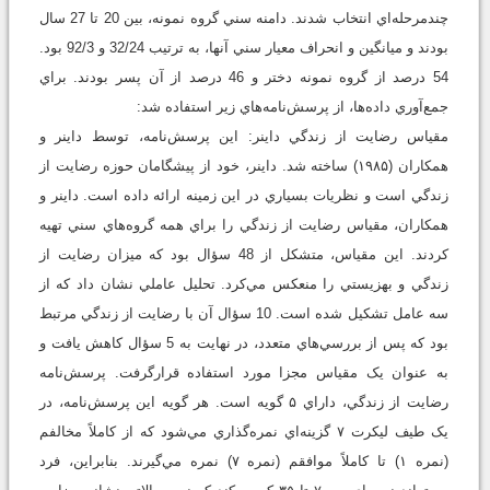
چندمرحله‌اي انتخاب شدند. دامنه سني گروه نمونه، بين 20 تا 27 سال
بودند و ميانگين و انحراف معيار سني آنها، به ترتيب 32/24 و 92/3 بود.
54 درصد از گروه نمونه دختر و 46 درصد از آن پسر بودند. براي
جمع‌آوري داده‌ها، از پرسش‌نامه‌هاي زير استفاده شد:
مقياس رضايت از زندگي داينر: اين پرسش‌نامه، توسط داينر و
همكاران (۱۹۸۵) ساخته شد. داينر، خود از پيشگامان حوزه رضايت از
زندگي است و نظريات بسياري در اين زمينه ارائه داده است. داينر و
همکاران، مقياس رضايت از زندگي را براي همه گروه‌هاي سني تهيه
کردند. اين مقياس، متشکل از 48 سؤال بود که ميزان رضايت از
زندگي و بهزيستي را منعکس مي‌کرد. تحليل عاملي نشان داد که از
سه عامل تشکيل شده است. 10 سؤال آن با رضايت از زندگي مرتبط
بود که پس از بررسي‌هاي متعدد، در نهايت به 5 سؤال کاهش يافت و
به عنوان يک مقياس مجزا مورد استفاده قرارگرفت. پرسش‌نامه
رضايت از زندگي، داراي ۵ گويه است. هر گويه اين پرسش‌نامه، در
يک طيف ليکرت ۷ گزينه‌اي نمره‌گذاري مي‌شود که از کاملاً مخالفم
(نمره ۱) تا کاملاً موافقم (نمره ۷) نمره مي‌گيرند. بنابراين، فرد