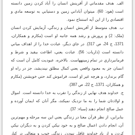
الف. هدف مقدماتي از آفرينش انسان را آباد کردن زمين دانسته
است (هود: 60). مي‏توان آباداني زمين و دستيابي به توسعه مادي و
اقتصادي را از اين آيه استنتاج نمود.
ب. هدف متوسط از آفرينش انسان و زندگي، آزمايش کردن انسان
(ملک: 2) و پرورش و رشد همه جانبه او است (مكارم و همكاران،
1371، ج 24، ص 317). در جاي ديگر، عبادت خدا را از اهداف مياني
دانسته است (ذاريات: 56). عبادت يعني، اطاعت بي‏قيد و شرط و
فرمانبرداري در تمام زمينه‏هاست. بالاخره، عبوديت کامل آن است که
انسان جز به معبود واقعي يعني کمال مطلق نينديشد، جز در راه او
گام برندارد، و هرچه غير او است، فراموش کند حتي خويشتن (مكارم
و همكاران، 1371، ج 22، ص 387).
ج. خداوند هدف نهايي از زندگي را تقرب به خدا دانسته است. اموال
و اولادتان شما را به ما نزديک نمي‏کند، مگر آنان که ايمان آورده و
عمل صالح انجام دهند (سباء: 37).
بنابراين، از نظر قرآن معنا در زندگي يعني اين سه مرحله و مهم‌ترين
آن، انجام دادن اعمال صالح و به خود نيکي کردن و به ديگران نيکي
کردن و از ياد خداوند غافل نبودن. زندگي خوب و متعالي در کنار