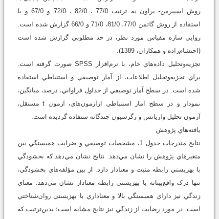
روش اسپيرمن- براون به ترتيب 77/0 ، 82/0 ، 72/0 و 67/0 و با
استفاده از روش گاتمن 77/0، 81/0، 71/0 و 66/0 گزارش شده است.
روايي سازه مقياس مورد نظر، در حد مطلوبي گزارش شده است
(احتشام‌زاده و همکاران، 1389).
تجزيه‌و‌تحليل داده‌هاي خام، با نرم‌افزار SPSS صورت گرفته است.
براي تجزيه‌و‌تحليل اطلاعات، از آمار توصيفي و استنباطي استفاده
شده است. در سطح آمار توصيفي از جداول فراواني، درصد، ميانگين،
نمودار و در سطح آمار استنباطي ازآزمون‌هاي، آزمون t مستقل،
آزمون تحليل واريانس و رگرسيون چندگانه ستفاده گرديده است.
يافته‌هاي پژوهش
نتايج مندرجات جدول 1، مشخصات توصيفي و ضرايب همبستگي بين
متغيرهاي پژوهش را نشان مي‌دهد. نتايج نشان مي‌دهد كه بخشودگي
با بهزيستي رابطه مثبت و معنادار دارد. از بين مؤلفه‌هاي بخشودگي،
تنها درک واقع‌بينانه با بهزيستي رابطه معنادار نشان مي‌دهد. معناي
زندگي نيز داراي همبستگي بالا و معناداري با بهزيستي روان‌شناختي
است. در مورد رضايت از زندگي نيز نتايج مشابه است؛ بدين‌ترتيب که