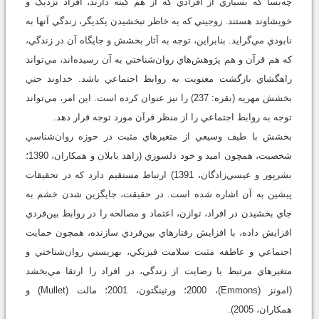
چه‌بسا که بسياري از افرادي که از هم کينه دارند، افراد نزديک و
خويشاوند هستند. زوجيني که به خاطر نبخشيدن يکديگر، زندگي آنها به
نابودي مي‌گرايد. بنابراين، توجه به آثار بخشش و جايگاه آن در زندگي،
که هم قرآن و هم پژوهش‌هاي روان‌شناختي به آن رسيده‌اند، مي‌تواند
راهگشاي بازگشت معنويت به روابط اجتماعي باشد. خداوند حتي
بخشش مهريه (بقره: 237) را نيز عنوان کرده است. اين امر، مي‌تواند
توجه به روابط اجتماعي را از منظر قرآن مورد توجه قرار دهد.
بخشش با طيف وسيعي از متغيرهاي مثبت در حوزه روان‌شناسي
شخصيت، همچون اميد و خود دلسوزي (زاهد بابلان و همكاران، 1390؛
بشرپور و عيسي‌زادگان، 1391) ارتباط مستقيم دارد که در تحقيقات
پيشين به آن اشاره شده است. در حقيقت، جايگزين شدن خشم به
جاي بخشيدن در افراد، توازن، اعتماد و مصالحه را در روابط بين‌فردي
افزايش داده، با افزايش رفتارهاي بين‌فردي سازنده، همچون حمايت
اجتماعي و عاطفه مثبت سلامت فيزيکي، بهزيستي روان‌شناختي و
متغيرهاي مرتبط با رضايت از زندگي، در افراد را ارتقا مي‌بخشد
(امونز (Emmons)، 2000؛ ورثينگتون، 2001؛ مالت (Mullet) و
همكاران، 2005).