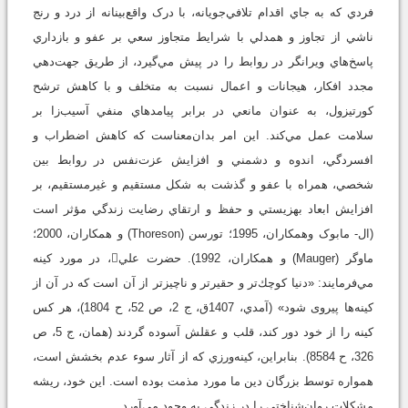
فردي که به جاي اقدام تلافي‌جويانه، با درک واقع‌بينانه از درد و رنج
ناشي از تجاوز و همدلي با شرايط متجاوز سعي بر عفو و بازداري
پاسخ‌هاي ويرانگر در روابط را در پيش مي‌گيرد، از طريق جهت‌دهي
مجدد افکار، هيجانات و اعمال نسبت به متخلف و با کاهش ترشح
کورتيزول، به عنوان مانعي در برابر پيامدهاي منفي آسيب‌زا بر
سلامت عمل مي‌کند. اين امر بدان‌معناست که کاهش اضطراب و
افسردگي، اندوه و دشمني و افزايش عزت‌نفس در روابط بين
شخصي، همراه با عفو و گذشت به شکل مستقيم و غيرمستقيم، بر
افزايش ابعاد بهزيستي و حفظ و ارتقاي رضايت زندگي مؤثر است
(ال- مابوک وهمكاران، 1995؛ تورسن (Thoreson) و همكاران، 2000؛
ماوگر (Mauger) و همکاران، 1992). حضرت علي، در مورد کينه
مي‌فرمايند: «دنيا كوچك‌تر و حقيرتر و ناچيزتر از آن است كه در آن از
كينه‌ها پيروى شود» (آمدي، 1407ق، ج 2، ص 52، ح 1804)، هر كس
كينه را از خود دور كند، قلب و عقلش آسوده گردند (همان، ج 5، ص
326، ح 8584). بنابراين، کينه‌ورزي که از آثار سوء عدم بخشش است،
همواره توسط بزرگان دين ما مورد مذمت بوده است. اين خود، ريشه
مشکلات روان‌شناختي را در زندگي به وجود مي‌آورد.