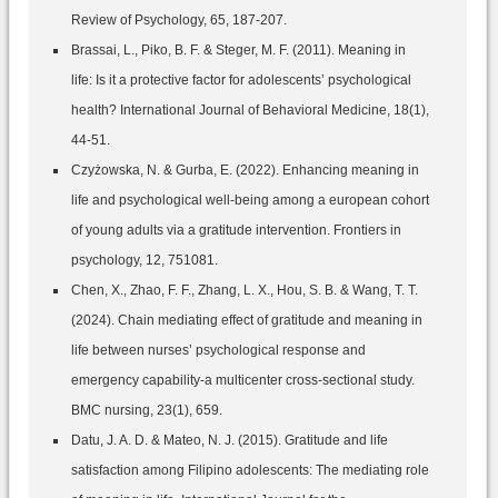
Review of Psychology, 65, 187-207.
Brassai, L., Piko, B. F. & Steger, M. F. (2011). Meaning in
life: Is it a protective factor for adolescents’ psychological
health? International Journal of Behavioral Medicine, 18(1),
44-51.
Czyżowska, N. & Gurba, E. (2022). Enhancing meaning in
life and psychological well-being among a european cohort
of young adults via a gratitude intervention. Frontiers in
psychology, 12, 751081.‌
Chen, X., Zhao, F. F., Zhang, L. X., Hou, S. B. & Wang, T. T.
(2024). Chain mediating effect of gratitude and meaning in
life between nurses’ psychological response and
emergency capability-a multicenter cross-sectional study.
BMC nursing, 23(1), 659.‌
Datu, J. A. D. & Mateo, N. J. (2015). Gratitude and life
satisfaction among Filipino adolescents: The mediating role