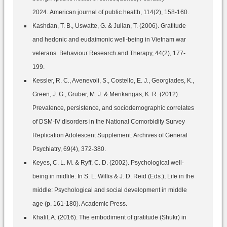
2024. American journal of public health, 114(2), 158-160.
Kashdan, T. B., Uswatte, G. & Julian, T. (2006). Gratitude
and hedonic and eudaimonic well-being in Vietnam war
veterans. Behaviour Research and Therapy, 44(2), 177-
199.
Kessler, R. C., Avenevoli, S., Costello, E. J., Georgiades, K.,
Green, J. G., Gruber, M. J. & Merikangas, K. R. (2012).
Prevalence, persistence, and sociodemographic correlates
of DSM-IV disorders in the National Comorbidity Survey
Replication Adolescent Supplement. Archives of General
Psychiatry, 69(4), 372-380.
Keyes, C. L. M. & Ryff, C. D. (2002). Psychological well-
being in midlife. In S. L. Willis & J. D. Reid (Eds.), Life in the
middle: Psychological and social development in middle
age (p. 161-180). Academic Press.
Khalil, A. (2016). The embodiment of gratitude (Shukr) in