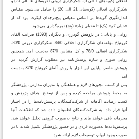
اخلاقي (گویه‌های 1 الی 9)، شكرگزاري دروني (گویه‌های 10 الی 20) و
شكرگزاري افعالي (گویه‌های 21 الی 26) را شامل می‌شود. مقیاس
اندازه‌گیری گویه‌ها بر اساس مقیاس پنج‌درجه‌ای لیکرت بود که از
«خیلی کم» (یک) تا «خیلی زیاد» (پنج) نمره‌گذاری می‌شود.
روایی و پایایی: در پژوهش گودرزی و دیگران (1393) ضرایب آلفای
کرونباخ مؤلفه‌های شكرگزاري اخلاقي 84/0، شكرگزاري دروني 80/0،
شكرگزاري افعالي 78/0 و کل مقیاس 87/0 به‌دست آمد. همچنین
روایی صوری و سازة پرسش‌نامه نیز مطلوب گزارش گردید. در
پژوهش حاضر، پایایی این ابزار با روش آلفای کرونباخ 87/0 به‌دست
آمد.
پس از کسب مجوزهای لازم و هماهنگی با مدیران مدارس، پژوهشگر
به محیط پژوهش مراجعه کرده و پس از توضیح اهداف پژوهش و
کسب رضایت آگاهانه از شرکت‌کنندگان، پرسش‌نامه‌ها را در اختیار
آنها قرار داد. به شرکت‌کنندگان اطمینان داده شد که اطلاعات آنها
محرمانه باقی خواهد ماند و نتایج به‌صورت گروهی تحلیل خواهد شد.
پرسش‌نامه‌ها به‌صورت فردی و در حضور پژوهشگر تکمیل شدند تا در
صورت وجود ابهام، توضیحات لازم ارائه شود.