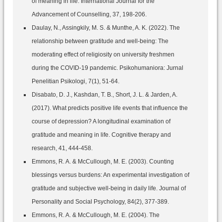
of meaning in life. International Journal for the
Advancement of Counselling, 37, 198-206.‌
Daulay, N., Assingkily, M. S. & Munthe, A. K. (2022). The
relationship between gratitude and well-being: The
moderating effect of religiosity on university freshmen
during the COVID-19 pandemic. Psikohumaniora: Jurnal
Penelitian Psikologi, 7(1), 51-64.‌
Disabato, D. J., Kashdan, T. B., Short, J. L. & Jarden, A.
(2017). What predicts positive life events that influence the
course of depression? A longitudinal examination of
gratitude and meaning in life. Cognitive therapy and
research, 41, 444-458.‌
Emmons, R. A. & McCullough, M. E. (2003). Counting
blessings versus burdens: An experimental investigation of
gratitude and subjective well-being in daily life. Journal of
Personality and Social Psychology, 84(2), 377-389.
Emmons, R. A. & McCullough, M. E. (2004). The