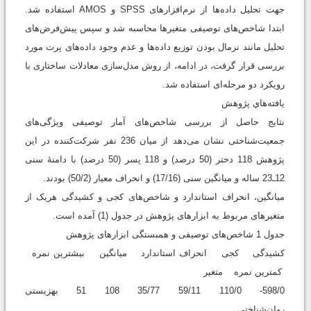
جهت تحلیل داده‌ها از نرم‌افزارهای SPSS و AMOS استفاده شد.
ابتدا شاخص‌های توصیفی متغیرها محاسبه شد و سپس پیش‌فرض‌های
تحلیل مانند نرمال بودن توزیع داده‌ها و عدم وجود داده‌های پرت مورد
بررسی قرار گرفت، در ادامه، از روش مدل‌سازی معادلات ساختاری با
رویکرد دو مرحله‌ای استفاده شد.
یافته‌هاي پژوهش
نتایج حاصل از بررسی شاخص‌های آمار توصیفی ویژگی‌های
جمعیت‌شناختی نشان می‌دهد از میان 236 نفر شرکت‌کننده در این
پژوهش 118 دختر (50 درصد) و 118 پسر (50 درصد) با دامنۀ سنی
12ـ23 ساله و میانگین سنی (17/16) و انحراف معیار (50/2) بودند.
میانگین، انحراف استاندارد و شاخص‌های کجی و کشیدگی هریک از
متغیرهای مربوط به ابزارهای پژوهش در جدول (1) آمده است.
جدول 1 شاخص‌های توصیفی و همبستگی ابزارهای پژوهش
کشیدگی کجی انحراف استاندارد میانگین بیشترین نمره
کمترین نمره متغیر
598/0- 110/0 59/11 35/77 108 51 بهزیستی
روان‌شناختی