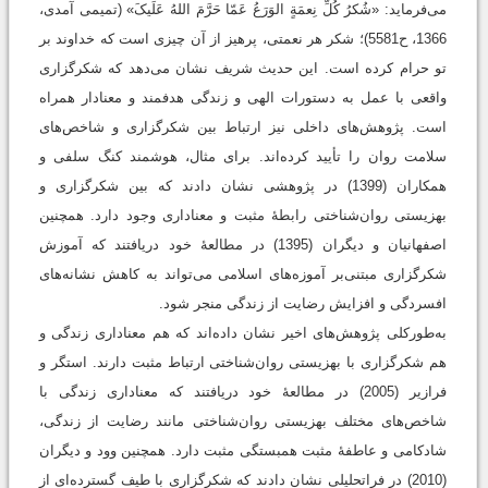
می‌فرماید: «شُکرُ کُلِّ نِعمَةٍ الوَرَعُ عَمّا حَرَّمَ اللهُ عَلَیکَ» (تمیمی آمدی،
1366، ح5581)؛ شکر هر نعمتی، پرهیز از آن چیزی است که خداوند بر
تو حرام کرده است. این حدیث شریف نشان می‌دهد که شکرگزاری
واقعی با عمل به دستورات الهی و زندگی هدفمند و معنادار همراه
است. پژوهش‌های داخلی نیز ارتباط بین شکرگزاری و شاخص‌های
سلامت روان را تأیید کرده‌اند. برای مثال، هوشمند کنگ سلفی و
همکاران (1399) در پژوهشی نشان دادند که بین شکرگزاری و
بهزیستی روان‌شناختی رابطۀ مثبت و معناداری وجود دارد. همچنین
اصفهانیان و دیگران (1395) در مطالعۀ خود دریافتند که آموزش
شکرگزاری مبتنی‌بر آموزه‌های اسلامی می‌تواند به کاهش نشانه‌های
افسردگی و افزایش رضایت از زندگی منجر شود.
به‌طورکلی پژوهش‌های اخیر نشان داده‌اند که هم معناداری زندگی و
هم شکرگزاری با بهزیستی روان‌شناختی ارتباط مثبت دارند. استگر و
فرازیر (2005) در مطالعۀ خود دریافتند که معناداری زندگی با
شاخص‌های مختلف بهزیستی روان‌شناختی مانند رضایت از زندگی،
شادکامی و عاطفۀ مثبت همبستگی مثبت دارد. همچنین وود و دیگران
(2010) در فراتحلیلی نشان دادند که شکرگزاری با طیف گسترده‌ای از