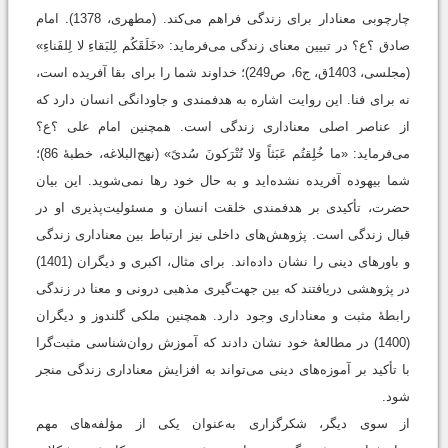
چارچوبی معنادار برای زندگی فراهم می‌کند. (مطهری، 1378). امام
صادق ؟ع؟ در تبیین معنای زندگی می‌فرماید: «خَلَقَکُم لِلبَقاءِ لا لِلفَناءِ»
(مجلسی، 1403ق، ج6، ص249)؛ خداوند شما را برای بقا آفریده است،
نه برای فنا. این روایت اشاره به هدفمندی و جاودانگی انسان دارد که
از عناصر اصلی معناداری زندگی است. همچنین امام علی ؟ع؟
می‌فرماید: «ما خُلِقتُم عَبَثاً وَلا تُتْرَكونَ سُدىً» (نهج‌البلاغه، خطبۀ 86)؛
شما بیهوده آفریده نشده‌اید و به حال خود رها نمی‌شوید. این بیان
حضرت، تأکیدی بر هدفمندی خلقت انسان و مسئولیت‌پذیری او در
قبال زندگی است. پژوهش‌های داخلی نیز ارتباط بین معناداری زندگی
و باورهای دینی را نشان داده‌اند. برای مثال، اکبری و دیگران (1401)
در پژوهشی دریافتند که بین جهت‌گیری مذهبی درونی و معنا در زندگی
رابطۀ مثبت و معناداری وجود دارد. همچنین ملکی گلندوز و دیگران
(1400) در مطالعۀ خود نشان دادند که آموزش روان‌شناسی مثبت‌گرا
با تأکید بر آموزه‌های دینی می‌تواند به افزایش معناداری زندگی منجر
شود.
از سوی دیگر، شکرگزاری به‌عنوان یکی از مؤلفه‌های مهم