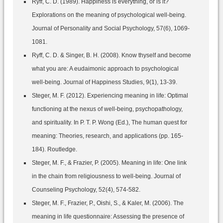
Ryff, C. D. (1989). Happiness is everything, or is it?
Explorations on the meaning of psychological well-being.
Journal of Personality and Social Psychology, 57(6), 1069-
1081.
Ryff, C. D. & Singer, B. H. (2008). Know thyself and become
what you are: A eudaimonic approach to psychological
well-being. Journal of Happiness Studies, 9(1), 13-39.
Steger, M. F. (2012). Experiencing meaning in life: Optimal
functioning at the nexus of well-being, psychopathology,
and spirituality. In P. T. P. Wong (Ed.), The human quest for
meaning: Theories, research, and applications (pp. 165-
184). Routledge.
Steger, M. F., & Frazier, P. (2005). Meaning in life: One link
in the chain from religiousness to well-being. Journal of
Counseling Psychology, 52(4), 574-582.
Steger, M. F., Frazier, P., Oishi, S., & Kaler, M. (2006). The
meaning in life questionnaire: Assessing the presence of