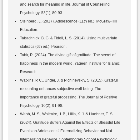
and search for meaning in life. Journal of Counseling
Psychology, 53(1), 80-93.
Steinberg, L. (2017). Adolescence (11th ed.). McGraw-Hill
Education.
Tabachnick, B. G. & Fidell, L. S. (2014). Using multivariate
statistics (6th ed.). Pearson.
Tahir, R. (2024). The divine gift of gratitude: The secret of
happiness in the modern world. Yaqeen Institute for Islamic
Research.
Watkins, P. C., Uhder, J. & Pichinevskiy, S. (2015). Grateful
recounting enhances subjective well-being: The
importance of grateful processing. The Journal of Positive
Psychology, 10(2), 91-98.
Webb, M. S., Whitmire, J. B., Hills, K. J. & Huebner, E. S.
(2024). Gratitude Buffers Against the Effects of Stressful Life
Events on Adolescents’ Externalizing Behavior but Not
Internalizing Behavior. Contemporary School Psychology,