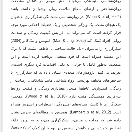
روان‌شناسی مثبت‌نگر، می‌تواند نقش مهمی در کاهش مشکلات
روان‌شناختی و ارتقای سطح سلامت روان نوجوانان داشته باشد
(Webb & et al, 2024). در روان‌شناسی مثبت‌نگر، شکرگزاری به‌عنوان
یک هیجان مثبت، یک ویژگی شخصیتی و یک فضیلت اخلاقی مورد توجه
قرار گرفته است که می‌تواند به افزایش کیفیت زندگی و سلامت
روانی افراد کمک کند (Man & Jing, 2025). امونس و مک‌کالو (2004)
شکرگزاری را به‌عنوان «یک حالت شناختی ـ عاطفی مثبت که با درک
این مسئله همراه است که فرد منفعتی دریافت کرده است و این
منفعت، به‌طور کامل یا جزئی، به دلیل اقدامات فرد دیگری است»،
تعریف می‌کنند. پژوهش‌های متعددی نشان داده‌اند که شکرگزاری با
شاخص‌های مختلف بهزیستی روان‌شناختی مانند شادکامی، رضایت از
زندگی، امیدواری، عاطفۀ مثبت، معناداری زندگی و کیفیت روابط
بین‌فردی همبستگی مثبت دارد (Wood & et al, 2010). همچنین
شکرگزاری با کاهش نشانه‌های افسردگی، اضطراب و استرس همراه
است (Lambert & et al, 2012). همچنین در مطالعه‌ای تجربی نشان
داده شد که مداخلات مبتنی‌بر شکرگزاری می‌تواند به بهبود خلق،
افزایش خوش‌بینی و کاهش استرس در نوجوانان کمک کند(Watkins