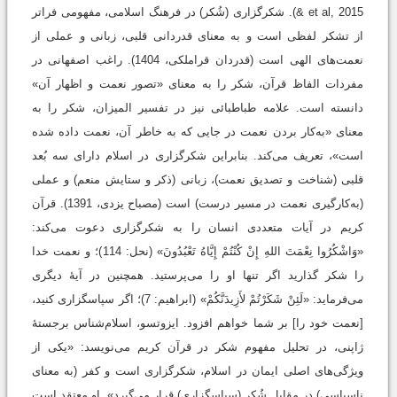
& et al, 2015). شکرگزاری (شُکر) در فرهنگ اسلامی، مفهومی فراتر
از تشکر لفظی است و به معنای قدردانی قلبی، زبانی و عملی از
نعمت‌های الهی است (قدردان قراملکی، 1404). راغب اصفهانی در
مفردات الفاظ قرآن، شکر را به معنای «تصور نعمت و اظهار آن»
دانسته است. علامه طباطبائی نیز در تفسیر المیزان، شکر را به
معنای «به‌کار بردن نعمت در جایی که به خاطر آن، نعمت داده شده
است»، تعریف می‌کند. بنابراین شکرگزاری در اسلام دارای سه بُعد
قلبی (شناخت و تصدیق نعمت)، زبانی (ذکر و ستایش منعم) و عملی
(به‌کارگیری نعمت در مسیر درست) است (مصباح یزدی، 1391). قرآن
کریم در آیات متعددی انسان را به شکرگزاری دعوت می‌کند:
«وَاشْكُرُوا نِعْمَتَ اللهِ إِنْ كُنْتُمْ إِيَّاهُ تَعْبُدُونَ» (نحل: 114)؛ و نعمت خدا
را شکر گذارید اگر تنها او را می‌پرستید. همچنین در آیۀ دیگری
می‌فرماید: «لَئِنْ شَكَرْتُمْ لأَزِيدَنَّكُمْ» (ابراهیم: 7)؛ اگر سپاسگزاری کنید،
[نعمت خود را] بر شما خواهم افزود. ایزوتسو، اسلام‌شناس برجستۀ
ژاپنی، در تحلیل مفهوم شکر در قرآن کریم می‌نویسد: «یکی از
ویژگی‌های اصلی ایمان در اسلام، شکرگزاری است و کفر (به معنای
ناسپاسی) در مقابل شُکر (سپاسگزاری) قرار می‌گیرد». او معتقد است