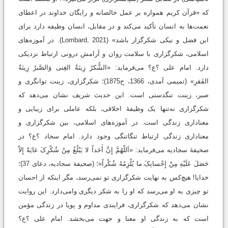
که «قرآن کریم همواره بر عمل خالصانه و رایگان خداوند در اعطای
نعمت‌ها به انسان تأکید می‌کند و در مقابل، انسان وظیفه دارد برای
این فضل و نیکی شکرگزار باشد» (Lombard, 2021). در آموزه‌های
اسلامی، شکرگزاری با سلامت روان و آرامش درونی ارتباط نزدیکی
دارد. امام علی ؟ع؟ می‌فرماید: «الشُّکرُ زِینَةُ الغِنی وَالصَّبرُ زِینَةُ
الفَقرِ» (تمیمی آمدی، 1366، ح1875)؛ شکرگزاری، زینت توانگری و
صبر، زینت تنگدستی است. این حدیث شریف نشان می‌دهد که
شکرگزاری نه‌تنها یک وظیفۀ اخلاقی، بلکه عاملی برای زیبایی و
معناداری زندگی است. در آموزه‌های اسلامی، بین شکرگزاری و
معناداری زندگی ارتباط تنگاتنگی وجود دارد. امام سجاد ؟ع؟ در
صحیفۀ سجادیه می‌فرماید: «اَللّهُمَّ إِنَّ أَحَداً لا یَبْلُغُ مِنْ شُکْرِکَ غایَةً إِلاّ
حَصَلَ عَلَیْهِ مِنْ إِحْسانِکَ ما یُلْزِمُهُ شُکْراً»؛ (صحیفة سجادیه، دعای 37)؛
خدایا! هیچ‌کس به نهایت شکرگزاری تو نمی‌رسد، مگر اینکه از احسان
تو چیزی به او می‌رسد که او را به شکر دیگری وامی‌دارد. این روایت
نشان می‌دهد که شکرگزاری، فرایندی مداوم و پویا در زندگی مؤمن
است که به زندگی او معنا و جهت می‌بخشد. امام علی ؟ع؟