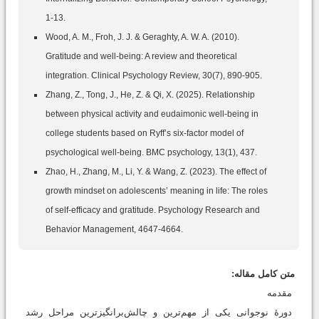
1-13.
Wood, A. M., Froh, J. J. & Geraghty, A. W. A. (2010).
Gratitude and well-being: A review and theoretical
integration. Clinical Psychology Review, 30(7), 890-905.
Zhang, Z., Tong, J., He, Z. & Qi, X. (2025). Relationship
between physical activity and eudaimonic well-being in
college students based on Ryff’s six-factor model of
psychological well-being. BMC psychology, 13(1), 437.
Zhao, H., Zhang, M., Li, Y. & Wang, Z. (2023). The effect of
growth mindset on adolescents’ meaning in life: The roles
of self-efficacy and gratitude. Psychology Research and
Behavior Management, 4647-4664.‌
متن کامل مقاله:
مقدمه
دورۀ نوجوانی یکی از مهم‌ترین و چالش‌برانگیزترین مراحل رشد