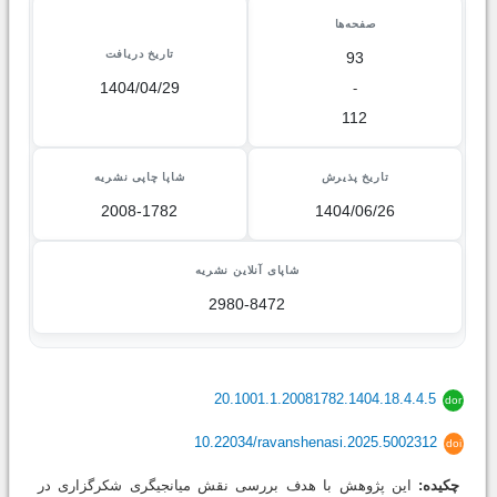
صفحه‌ها
تاریخ دریافت
93
1404/04/29
-
112
تاریخ پذیرش
شاپا چاپی نشریه
2008-1782
1404/06/26
شاپای آنلاین نشریه
2980-8472
20.1001.1.20081782.1404.18.4.4.5
dor
10.22034/ravanshenasi.2025.5002312
doi
چکیده:
این پژوهش با هدف بررسی نقش میانجیگری شکرگزاری در