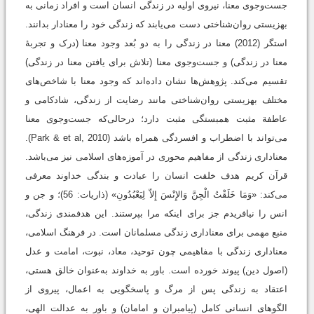
جست‌وجوی معنا، نیروی اولیه در زندگی انسان است و افراد زمانی به
بهزیستی روان‌شناختی دست می‌یابند که زندگی خود را معنادار بدانند.
استگر (2012) معنا در زندگی را به دو بُعد وجود معنا (درک و تجربۀ
معنا در زندگی) و جست‌وجوی معنا (تلاش برای یافتن معنا در زندگی)
تقسیم می‌کند. پژوهش‌ها نشان داده‌اند که وجود معنا با شاخص‌های
مختلف بهزیستی روان‌شناختی مانند رضایت از زندگی، شادکامی و
عاطفة مثبت همبستگی مثبت دارد؛ درحالی‌که جست‌وجوی معنا
می‌تواند با اضطراب و افسردگی همراه باشد (Park & et al, 2010).
معناداری زندگی از مفاهیم محوری در آموزه‌های اسلامی نیز می‌باشد.
قرآن کریم هدف خلقت انسان را عبادت و بندگی خداوند معرفی
می‌کند: «وَمَا خَلَقْتُ الْجِنَّ وَالإِنْسَ إِلاّ لِيَعْبُدُونِ» (ذاریات: 56)؛ و جن و
انس را نیافریدم جز برای اینکه مرا بپرستند. این هدفمندی زندگی،
منبع مهمی برای معناداری زندگی مسلمانان است. در فرهنگ اسلامی،
معناداری زندگی با مفاهیمی چون توحید، معاد، نبوت، امامت و عدل
(اصول دین) پیوند خورده است. باور به خداوند به‌عنوان خالق هستی،
اعتقاد به زندگی پس از مرگ و پاسخگویی به اعمال، پیروی از
الگوهای انسانی کامل (پیامبران و امامان) و باور به عدالت الهی،