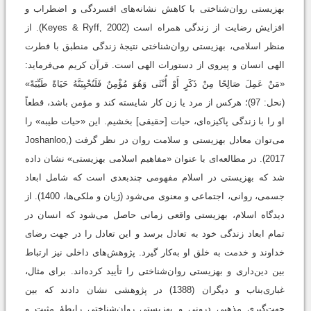
بهزیستی روان‌شناختی با کاهش نشانه‌های افسردگی و اضطراب و
افزایش رضایت از زندگی همراه است (Keyes & Ryff, 2002). از
منظر اسلامی، بهزیستی روان‌شناختی نتیجۀ زندگی منطبق با فطرت
الهی انسان و پیروی از دستورات الهی است. قرآن کریم می‌فرماید:
«مَنْ عَمِلَ صَالِحًا مِنْ ذَكَرٍ أَوْ أُنْثَى وَهُوَ مُؤْمِنٌ فَلَنُحْيِيَنَّهُ حَيَاةً طَيِّبَةً»
(نحل: 97)؛ هرکس از مرد یا زن کار شایسته کند و مؤمن باشد، قطعاً
او را با زندگی پاکیزه‌ای، حیات [حقیقی] بخشیم. این «حیات طیبه» را
می‌توان معادل بهزیستی و سلامت روان در نظر گرفت (Joshanloo,
2017). در مطالعه‌ای با عنوان «مفاهیم اسلامی بهزیستی» نشان داده
شد که بهزیستی در اسلام مفهومی چندبعدی است که شامل ابعاد
جسمی، روانی، اجتماعی و معنوی می‌شود (ژیان و ملکی‌ها، 1400). از
دیدگاه اسلام، بهزیستی واقعی زمانی حاصل می‌شود که انسان در
تمام ابعاد زندگی خود به تعادل برسد و این تعادل را در جهت رضای
خداوند و خدمت به خلق او به‌کار گیرد. پژوهش‌های داخلی نیز ارتباط
بین دین‌داری و بهزیستی روان‌شناختی را تأیید کرده‌اند. برای مثال،
غباری‌بناب و دیگران (1388) در پژوهشی نشان دادند که بین
جهت‌گیری مذهبی درونی و بهزیستی روان‌شناختی رابطۀ مثبت و