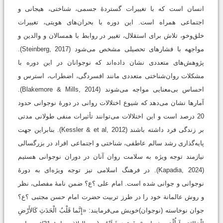
انسان است که با تغییرات گستردۀ جسمی، شناختی، هیجانی و
اجتماعی همراه است. این دوره با بحران‌های هویتی، تغییرات
خلق‌وخو، تلاش برای استقلال، تغییر در روابط با همسالان و والدین و
مواجهه با فشارهای تحصیلی مشخص می‌شود (Steinberg, 2017).
پژوهش‌های متعددی نشان داده‌اند که نوجوانان در این دوره با
مشکلات روان‌شناختی متعددی مانند افسردگی، اضطراب، استرس و
احساس بی‌معنایی مواجه می‌شوند (Blakemore & Mills, 2014).
آمارها نشان می‌دهد که شیوع اختلالات روانی در دورۀ نوجوانی حدود
20 درصد است و این اختلالات می‌توانند تأثیرات منفی طولانی ‌مدتی
بر زندگی فرد داشته باشند (Kessler & et al, 2012). بنابراین جهت
پایه‌گذاری رشد سالم عاطفی، شناختی و اجتماعی افراد در بزرگسالی
نیازمند توجه ویژه به سلامت روان آنان در دوران نوجوانی هستیم
(Kapadia, 2024). در فرهنگ اسلامی نیز توجه ویژه‌ای به دورۀ
نوجوانی و جوانی شده است. امام علی ؟ع؟ ضمن نامۀ مفصلی، نظر
و روش عالمانة خود را در طرز تربیت حضرت امام حسن مجتبی ؟ع؟
جوان نوخاسته (نوجوان)خویش ‌می‌فرمایند: «إِنَّما قَلْبُ الْحَدَثِ كَالأَرْضِ