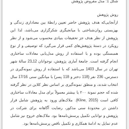
شکل 1: مدل مفروض پژوهش
روش پژوهش
ازآنجایی‌که هدف پژوهش حاضر تعیین رابطۀ بین معناداری زندگی و
بهزیستی روان‌شناختی با میانجیگری شکرگزاری می‌باشد، لذا این
پژوهش از نظر هدف جز تحقیقات بنیادی محسوب می‌شود و از نظر
رویکرد در دستۀ پژوهش‌های کمی قرار می‌گیرد که توصیفی و از نوع
همبستگی بوده و با استفاده از روش مدل‌یابی معادلات ساختاری
انجام گرفته است. جامعۀ آماری پژوهش، نوجوانان 12ـ23 سالۀ شهر
تهران در سال 1403 می‌باشد که با استفاده از روش نمونه‌گیری در
دسترس، 236 نفر (118 دختر و 118 پسر) با میانگین سنی 17/16 سال
انتخاب شدند، و منطق نمونه‌گیری بر اساس نظر کلاین در نظر گرفته
شده که حجم نمونة ۲۰۰ یا بیشتر معمولاً برای مدل معادلات ساختاری
کافی است (Kline, 2015). ملاک‌های ورود به پژوهش شامل قرار
داشتن در محدودۀ سنی مذکور، رضایت آگاهانه برای شرکت در
پژوهش و توانایی تکمیل پرسش‌نامه‌ها بود. ملاک‌های خروج نیز شامل
عدم تمایل به ادامۀ همکاری و تکمیل ناقص پرسش‌نامه‌ها بود.