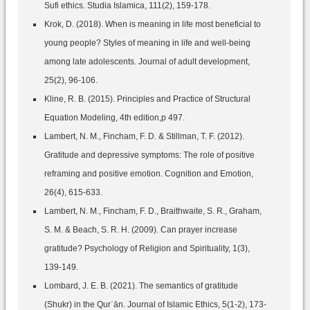
Sufi ethics. Studia Islamica, 111(2), 159-178.
Krok, D. (2018). When is meaning in life most beneficial to
young people? Styles of meaning in life and well-being
among late adolescents. Journal of adult development,
25(2), 96-106.‌
Kline, R. B. (2015). Principles and Practice of Structural
Equation Modeling, 4th edition,p 497.
Lambert, N. M., Fincham, F. D. & Stillman, T. F. (2012).
Gratitude and depressive symptoms: The role of positive
reframing and positive emotion. Cognition and Emotion,
26(4), 615-633.
Lambert, N. M., Fincham, F. D., Braithwaite, S. R., Graham,
S. M. & Beach, S. R. H. (2009). Can prayer increase
gratitude? Psychology of Religion and Spirituality, 1(3),
139-149.
Lombard, J. E. B. (2021). The semantics of gratitude
(Shukr) in the Qurʾān. Journal of Islamic Ethics, 5(1-2), 173-