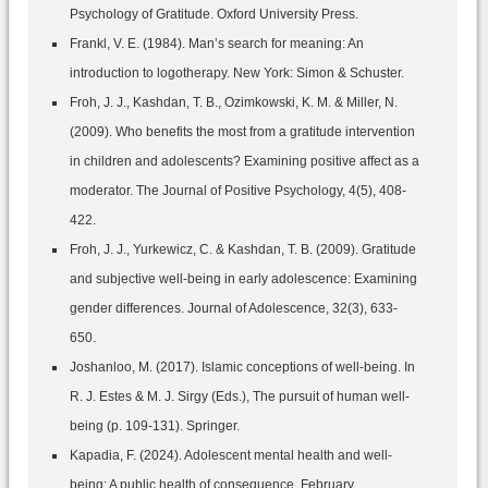
Psychology of Gratitude. Oxford University Press.
Frankl, V. E. (1984). Man’s search for meaning: An
introduction to logotherapy. New York: Simon & Schuster.
Froh, J. J., Kashdan, T. B., Ozimkowski, K. M. & Miller, N.
(2009). Who benefits the most from a gratitude intervention
in children and adolescents? Examining positive affect as a
moderator. The Journal of Positive Psychology, 4(5), 408-
422.
Froh, J. J., Yurkewicz, C. & Kashdan, T. B. (2009). Gratitude
and subjective well-being in early adolescence: Examining
gender differences. Journal of Adolescence, 32(3), 633-
650.
Joshanloo, M. (2017). Islamic conceptions of well-being. In
R. J. Estes & M. J. Sirgy (Eds.), The pursuit of human well-
being (p. 109-131). Springer.
Kapadia, F. (2024). Adolescent mental health and well-
being: A public health of consequence, February