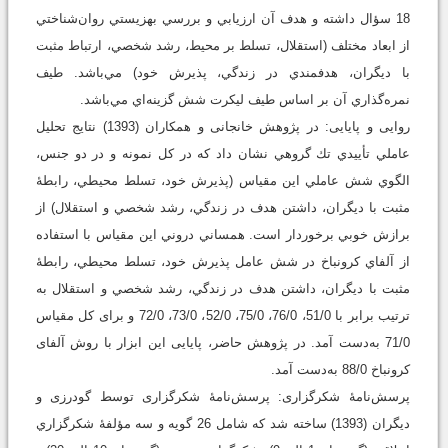
18 سؤال داشته و هدف آن ارزيابي و بررسي بهزيستي روان‌شناختي
از ابعاد مختلف (استقلال، تسلط بر محيط، رشد شخصي، ارتباط مثبت
با دیگران، هدفمندي در زندگي، پذيرش خود) مي‌باشد. طيف
نمره‌گذاري آن بر اساس طيف ليكرت شش گزينه‌اي مي‌باشد.
روایی و پایایی: در پژوهش خانجانی و همكاران (1393) نتايج تحليل
عاملي تأييدي تك گروهي نشان داد كه در كل نمونه و در دو جنس،
الگوي شش عاملي اين مقياس (پذيرش خود، تسلط محيطي، رابطۀ
مثبت با ديگران، داشتن هدف در زندگي، رشد شخصي و استقلال) از
برازش خوبي برخوردار است. همساني دروني اين مقياس با استفاده
از آلفاي كرونباخ در شش عامل پذيرش خود، تسلط محيطي، رابطۀ
مثبت با ديگران، داشتن هدف در زندگي، رشد شخصي و استقلال به
ترتيب برابر با 51/0، 76/0، 75/0، 52/0، 73/0، 72/0 و برای کل مقیاس
71/0 به‌دست آمد. در پژوهش حاضر، پایایی این ابزار با روش آلفای
کرونباخ 88/0 به‌دست آمد.
پرسش‌نامۀ شکرگزاری: پرسش‌نامۀ شکرگزاری توسط گودرزی و
دیگران (1393) ساخته شد که شامل 26 گویه و سه مؤلفۀ شكرگزاري