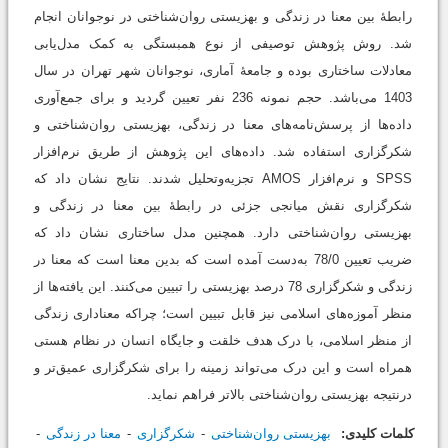
رابطۀ بین معنا در زندگی و بهزیستی روان‌شناختی در نوجوانان انجام
شد. روش پژوهش توصیفی از نوع همبستگی به کمک مدل‌یابی
معادلات ساختاری بوده و جامعۀ آماری، نوجوانان شهر تهران در سال
1403 می‌باشد. حجم نمونه 236 نفر تعیین گردید و برای جمع‌آوری
داده‌ها از پرسش‌نامه‌های معنا در زندگی، بهزیستی روان‌شناختی و
شکرگزاری استفاده شد. داده‌های این پژوهش از طریق نرم‌افزار
SPSS و نرم‌افزار AMOS تجزیه‌و‌تحلیل شدند. نتایج نشان داد که
شکرگزاری نقش میانجی جزئی در رابطۀ بین معنا در زندگی و
بهزیستی روان‌شناختی دارد. همچنین مدل ساختاری نشان داد که
ضریب تعیین 78/0 به‌دست آمده است که بدین معنا است که معنا در
زندگی و شکرگزاری 78 درصد بهزیستی را تبیین می‌کنند. این یافته‌ها از
منظر آموزه‌های اسلامی نیز قابل تبیین است؛ چراکه معناداری زندگی
از منظر اسلامی، با درک هدف خلقت و جایگاه انسان در نظام هستی
همراه است و این درک می‌تواند زمینه را برای شکرگزاری عمیق‌تر و
درنتیجه بهزیستی روان‌شناختی بالاتر فراهم نماید.
کلمات کلیدی:
بهزیستی روان‌شناختی
شکرگزاری
معنا در زندگی