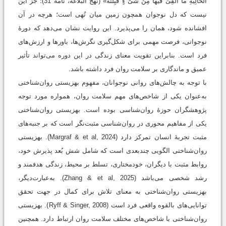
الْخالِيَةِ مآ أُلْقِىَ فيها مِنْ شَىْ ءٍ قَبِلَتْهُ» (نهج البلاغه، نامۀ 31)؛ جز اين
نيست كه دل نوجوان همچون زمين ميان تُهى است؛ هرچه در آن
افشانده شود، همان را مى‌پذيرد. این روایت نشان می‌دهد که دورۀ
نوجوانی، فرصت مهمی برای شکل‌گیری نگرش‌ها، باورها و ارزش‌های
فرد است. بنابراین تقویت معنای زندگی در این دوره می‌تواند تأثیر
عمیق و ماندگاری بر سلامت روان فرد داشته باشد.
با توجه به چالش‌های روانی نوجوانان، مفهوم بهزیستی روان‌شناختی
به‌عنوان یکی از شاخص‌های مهم سلامت روان، همواره مورد توجه
پژوهشگران حوزۀ روان‌شناسی بوده است. بهزیستی روان‌شناختی
یکی از مفاهیم محوری در روان‌شناسی مثبت‌نگر است که بر جنبه‌های
مثبت تجربۀ انسان تمرکز دارد (Margraf & et al, 2024). بهزیستی
روان‌شناختی الگویی چندبعدی است که شامل شش بُعد پذیرش خود،
روابط مثبت با دیگران، خودمختاری، تسلط بر محیط، زندگی هدفمند و
رشد شخصی می‌باشد (Zhang & et al, 2025). به‌عبارت‌دیگر،
بهزیستی روان‌شناختی به معنای تلاش برای کمال در جهت تحقق
توانایی‌های بالقوه واقعی فرد است (Ryff & Singer, 2008). بهزیستی
روان‌شناختی با شاخص‌های مختلف سلامت روان ارتباط دارد. همچنین