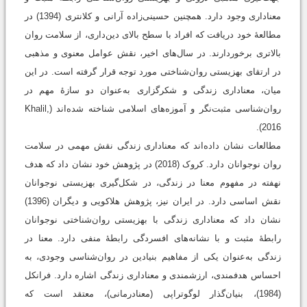
معناداری وجود دارد. همچنین حسینی‌زاده آرانی و کلانتری (1394) در
مطالعۀ خود دریافت که افراد با سطح بالای دین‌داری، از سلامت روان
بالاتری برخوردارند. در سال‌های اخیر، نقش عوامل معنوی و مذهبی
در ارتقای بهزیستی روان‌شناختی مورد توجه قرار گرفته است. در این
میان، معناداری زندگی و شکرگزاری به‌عنوان دو سازۀ مهم در
روان‌شناسی مثبت‌نگر و آموزه‌های اسلامی شناخته شده‌اند (Khalil,
2016).
مطالعات نشان داده‌اند که معناداری زندگی نقش مهمی در سلامت
روان نوجوانان دارد. کروک (2018) در پژوهش خود نشان داد که هدف
نهفته در مفهوم معنا در زندگی، در شکل‌گیری بهزیستی نوجوانان
نقش اساسی دارد. در ایران نیز، پژوهش هلاکویی و دیگران (1396)
نشان داد که معناداری زندگی با بهزیستی روان‌شناختی نوجوانان
رابطۀ مثبت و با نشانه‌های افسردگی رابطۀ منفی دارد. معنا در
زندگی به‌عنوان یکی از مفاهیم بنیادین در روان‌شناسی وجودی، به
احساس هدفمندی، ارزشمندی و معناداری زندگی اشاره دارد. فرانکل
(1984)، بنیان‌گذار لوگوتراپی (معنادرمانی)، معتقد است که