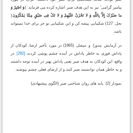
پیامبر گرامیˆ نیز به این هدف صبر اشاره کرده می فرماید: )
وَ اصْبِرْ وَ
ما صَبْرُکَ إِلاَّ بِاللَّهِ وَ لا تَحْزَنْ عَلَیْهِمْ وَ لا تَکُ فِی ضَیْقٍ مِمَّا یَمْکُرُونَ
(
نحل: 127) شکیبایی پیشه کن و این شکیبایی تو جز برای خدا نمی‏تواند
باشد.
در آزمایش
بندورا
و
میشل
(1965) در مورد تأخیر ارضا، کودکان از
پاداش فوری به خاطر پاداش در آینده چشم پوشی کردند.
[282]
در
واقع، این کودکان به هدف صبر یعنی پاداش بهتر در آینده توجه داشتند
و به خاطر همان توانستند صبر کنند و از ارضای فعلی چشم بپوشند.
نمودار (2): پایه های روان شناختی صبر (الگوی پیشنهادی)