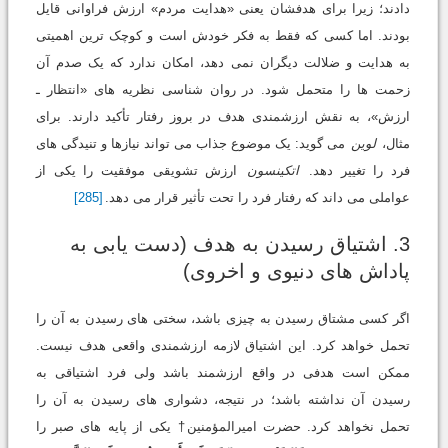
دادند؛ زیرا برای هدفشان یعنی «هدایت مردم» ارزش فراوانی قایل
بودند. اما کسی که فقط به فکر خودش است و کوچک ترین اهمیتی
به هدایت و ضلالت دیگران نمی دهد، امکان ندارد که یک صدم آن
زحمت ها را متحمل شود. در روان شناسی نظریه های «انتظار ـ
ارزش»، به نقش ارزشمندی هدف در بروز رفتار تأکید دارند. برای
مثال،
لوین
می گوید: یک موضوع جذاب می تواند نیازها و تنیدگی های
فرد را تغییر دهد.
اتکینسون
ارزش تشویقی موفقیت را یکی از
عواملی می داند که رفتار فرد را تحت تأثیر قرار می دهد.
[285]
3. اشتیاق رسیدن به هدف (دست یابی به
پاداش های دنیوی و اخروی)
اگر کسی مشتاق رسیدن به چیزی باشد، سختی های رسیدن به آن را
تحمل خواهد کرد. این اشتیاق لازمه ارزشمندی واقعی هدف نیست.
ممکن است هدفی در واقع ارزشمند باشد ولی فرد اشتیاقی به
رسیدن آن نداشته باشد؛ در نتیجه، دشواری های رسیدن به آن را
تحمل نخواهد کرد. حضرت امیرالمؤمنین† یکی از پایه های صبر را