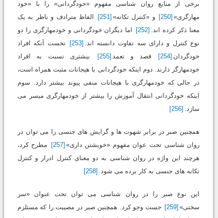
برخی از منابع روان شناسی مفهوم «خودگردانی» را با «خود
مهارگری»
[250]
و «کنترل تکانه»
[251]
الفاظ مترادف و ناظر به یک
معنا ذکر کرده اند.
[252]
اما دیگران خودگردانی و خودمهارگری را دو
نوع کنترل و دارای سه تفاوت دانسته اند.
[253]
نخست آنکه افراد
خودگردان
[254]
قصد و تعمد
[255]
بیشتری نسبت به افراد
خودمهارگر دارند. دوم اینکه خودگردانی با هیجانات مثبت همراه است،
در حالی که خودمهارگری با هیجانات منفی پیوند بیشتر دارد. سوم
اینکه خودگردانی انتقال آموزش را بیشتر از خودمهارگری میسر می
سازد.
[256]
همچنین صبر در برابر شهوت ها و گرایش های جنسی را می توان در
روان شناسی تحت عوان مفهوم «خویشتن داری»
[257]
مطرح کرد،
هرچند این واژه در روان شناسی به دو معنای کنترل ادرار و کنترل
تکانه های جنسی به کار برده می شود.
[258]
این نوع صبر را در روان شناسی می توان تحت عنوان «سر
سختی»
[259]
جست وجو کرد. همچنین صبر در مصیبت را که مستلزم