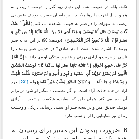
نکند، بلکه در حقیقت شما این دنیای زود گذر را دوست دارید، و به
همین دلیل آخرت را رها می‏کنید.» در داستان حضرت یوسف نقش بی
رغبتی به شهوات را در صبر به خوبی مشاهده می کنیم.)
قَالُواْ أَ ءِنَّکَ
لَأَنتَ یُوسُفُ قَالَ أَنَا یُوسُفُ وَ هَذَا أَخِی قَدْ مَنَّ اللَّهُ عَلَیْنَا إِنَّهُ مَن یَتَّقِ وَ
یَصْبرِْ فَإِنَّ اللَّهَ لَا یُضِیعُ أَجْرَ الْمُحْسِنِینَ
(. (یوسف: 90) در این آیه به صبر
یوسف† اشاره شده است. امام صادق† در حدیثی صبر یوسف را
ناشی از حریت و آزادی درونی و عدم وابستگی او می داند: «
إِنَّ الْحُرَّ
حُرٌّ عَلَی جَمِیعِ أَحْوَالِهِ إِنْ نَابَتْهُ نَائِبَةٌ صَبَرَ لَهَا ...کَمَا کَانَ یُوسُفُ الصِّدِّیقُ
الْأَمِینُ لَمْ یَضْرُرْ حُرِّیَّتَهُ أَنِ اسْتُعْبِدَ وَ قُهِرَ وَ أُسِرَ وَ لَمْ تَضْرُرْهُ ظُلْمَةُ الْجُبِّ
وَ وَحْشَتُهُ وَ مَا نَالَهُ ... وَ کَذَلِکَ الصَّبْرُ یُعَقِّبُ خَیْراً فَاصْبِرُوا
».
[291]
فرد
آزاد در همه حالات آزاد است، و اگر مصیبتی دامنگیر او شود در برابر
آن صبر می کند. همان طور که اسارت، شکست و تبعید به آزادی
یوسف صدیق امین و در نتیجه صبر او آسیبی نرساند، تاریکی و وحشت
زندان نیز شکیبایی را از او سلب نکرد.
6. ضرورت پیمودن این مسیر برای رسیدن به
هدف (لزوم انجام واجبات و ترک محرمات،