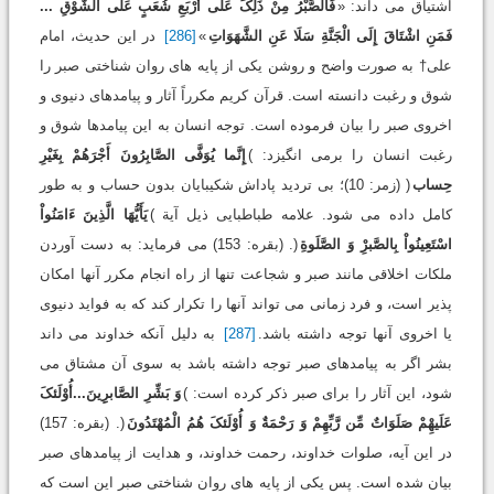
اشتیاق می داند: «
فَالصَّبْرُ مِنْ ذَلِکَ عَلَی أَرْبَعِ شُعَبٍ عَلَی الشَّوْقِ ...
فَمَنِ اشْتَاقَ إِلَی الْجَنَّةِ سَلَا عَنِ الشَّهَوَاتِ
»
[286]
در این حدیث، امام
علی† به صورت واضح و روشن یکی از پایه های روان شناختی صبر را
شوق و رغبت دانسته است. قرآن کریم مکرراً آثار و پیامدهای دنیوی و
اخروی صبر را بیان فرموده است. توجه انسان به این پیامدها شوق و
رغبت انسان را برمی انگیزد: )
إِنَّما یُوَفَّی الصَّابِرُونَ أَجْرَهُمْ بِغَیْرِ
حِساب
( (زمر: 10)؛ بی تردید پاداش شکیبایان بدون حساب و به طور
کامل داده می شود. علامه طباطبایی ذیل آیة )
یَأَیُّهَا الَّذِینَ ءَامَنُواْ
اسْتَعِینُواْ بِالصَّبرِْ وَ الصَّلَوةِ
(. (بقره: 153) می فرماید: به دست آوردن
ملکات اخلاقی مانند صبر و شجاعت تنها از راه انجام مکرر آنها امکان
پذیر است، و فرد زمانی می تواند آنها را تکرار کند که به فواید دنیوی
یا اخروی آنها توجه داشته باشد.
[287]
به دلیل آنکه خداوند می داند
بشر اگر به پیامدهای صبر توجه داشته باشد به سوی آن مشتاق می
شود، این آثار را برای صبر ذکر کرده است: )
وَ بَشِّرِ الصَّابرِِینَ...أُوْلَئکَ
عَلَیهِْمْ صَلَوَاتٌ مِّن رَّبِّهِمْ وَ رَحْمَةٌ وَ أُوْلَئکَ هُمُ الْمُهْتَدُونَ
(. (بقره: 157)
در این آیه، صلوات خداوند، رحمت خداوند، و هدایت از پیامدهای صبر
بیان شده است. پس یکی از پایه های روان شناختی صبر این است که