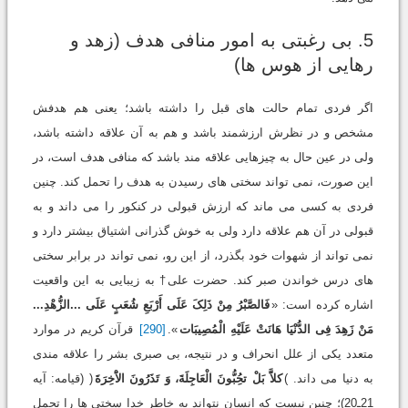
5. بی رغبتی به امور منافی هدف (زهد و
رهایی از هوس ها)
اگر فردی تمام حالت های قبل را داشته باشد؛ یعنی هم هدفش
مشخص و در نظرش ارزشمند باشد و هم به آن علاقه داشته باشد،
ولی در عین حال به چیزهایی علاقه مند باشد که منافی هدف است، در
این صورت، نمی تواند سختی های رسیدن به هدف را تحمل کند. چنین
فردی به کسی می ماند که ارزش قبولی در کنکور را می داند و به
قبولی در آن هم علاقه دارد ولی به خوش گذرانی اشتیاق بیشتر دارد و
نمی تواند از شهوات خود بگذرد، از این رو، نمی تواند در برابر سختی
های درس خواندن صبر کند. حضرت علی† به زیبایی به این واقعیت
اشاره کرده است: «
فَالصَّبْرُ مِنْ ذَلِکَ عَلَی أَرْبَعِ شُعَبٍ عَلَی ...الزُّهْدِ...
مَنْ زَهِدَ فِی الدُّنْیَا هَانَتْ عَلَیْهِ الْمُصِیبَات
».
[290]
قرآن کریم در موارد
متعدد یکی از علل انحراف و در نتیجه، بی صبری بشر را علاقه مندی
به دنیا می داند. )
کلاََّ بَلْ تحُِبُّونَ الْعَاجِلَةَ، وَ تَذَرُونَ الاَْخِرَةَ
( (قیامه: آیه
21ـ20)؛ چنین نیست که انسان نتواند به خاطر خدا سختی ها را تحمل