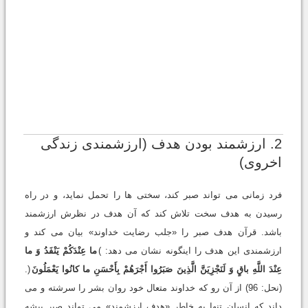
2. ارزشمند بودن هدف (ارزشمندی زندگی
اخروی)
فرد زمانی می تواند صبر کند، سختی ها را تحمل نماید، و در راه
رسیدن به هدف سخت تلاش کند که آن هدف در نظرش ارزشمند
باشد. قرآن هدف صبر را «جلب رضایت خداوند» بیان می کند و
ارزشمندی این هدف را اینگونه نشان می دهد: )
ما عِنْدَکُمْ یَنْفَدُ وَ ما
عِنْدَ اللَّهِ باقٍ وَ لَنَجْزِیَنَّ الَّذِینَ صَبَرُوا أَجْرَهُمْ بِأَحْسَنِ ما کانُوا یَعْمَلُونَ
(.
(نحل: 96) از آن رو که خداوند متعال خود روان بشر را سرشته و می
داند که انسان تنها به خاطر «هدف ارزشمند» می تواند صبر پیشه