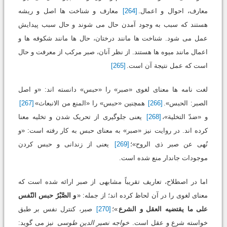
معارف، احوال و اعمال.
[264]
معارف و شناخت ها اصل و ریشه
هستند که سبب به وجود آمدن حال می شوند و حال سبب پیدایش
عمل می شود. شناخت ها مانند درختان، حال ها مانند شکوفه ها و
اعمال مانند میوه ها هستند. از نظر آنان، صبر مرکب از معرفت و حال
است که عمل نتیجة آن است.
[265]
لغت نامه ها معنای لغوی «صبر» را «حبس» دانسته اند: «و اصل
الصبر: الحبس».
[266]
همچنین «حبس» را «المنع من الانبعاث»
[267]
و «ضدّ التخلیة»،
[268]
یعنی جلوگیری از تحریک شدن و تخلیه معنا
کرده اند. در روایت نیز «صبر» به معنای حبس به کار رفته است: «و
نُهی عن صبر ذی الروح»؛
[269]
یعنی از زندانی و حبس کردن
موجودات جاندار منع شده است.
اما در اصطلاح، تعاریف تقریباً مشابهی از صبر ارائه شده است که
معنای لغوی را در آن لحاظ کرده اند؛ از جمله: «
و الصَّبْرُ حبس النّفس
علی ما یقتضیه العقل و الشرع
»؛
[270]
صبر، کنترل نفس بر طبق
خواسته شرع و عقل است.
خواجه نصیر الدین طوسی
نیز می گوید: