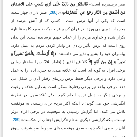
صبر برشمرده است:«
فَالصَّبْرُ مِنْ ذَلِکَ عَلَی أَرْبَعِ شُعَبٍ علی الاشفاق
مَنْ أَشْفَقَ مِنَ النَّارِ رَجَعَ عَنِ الْمُحَرَّمَاتِ
»؛
[288]
صبر دارای چهار شعبه
است که یکی از آنها ترس است... کسی که از آتش بترسد از
محرمات دوری می ورزد. در قرآن کریم قریب یکصد مورد کلمه «النار»
تکرار شده و خداوند مردم را از عذاب جهنم ترسانده است. این بدان
روی است که ترس تأثیر زیادی در وادار کردن مردم به عمل دارد.
پیامبران خود را بشیر و نذیر می دانستند: )
إِنَّا أَرْسَلْناکَ بِالْحَقِّ بَشیراً وَ
نَذیراً وَ إِنْ مِنْ أُمَّةٍ إِلاَّ خَلا فیها نَذیر
.( (فاطر: 24) زیرا ساختار روانی
برخی افراد به گونه ای است که علاقه مندی به چیزی آنان را به عمل
وامی دارد و برخی دیگر فقط ترس زیربنای رفتار آنان را شکل می
دهد. در فرد واحد نیز برخی رفتارها ممکن است به دلیل علاقه و رغبت
و برخی دیگر به دلیل ترس انجام گیرد.
جان اتکینسون
در نظریة
انگیزشی خود می گوید: با اینکه اکثر مردم برای رسیدن به موفقیت
تلاش می کنند، اما گرایش رسیدن به موفقیت در برخی افراد موثر
نیست، بلکه گرایشی دیگری به نام «گرایش اجتناب از شکست»
[289]
آنان را برمی انگیزد و به سوی موقعیت های مربوط به پیشرفت سوق
می دهد.