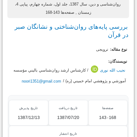
روان‌شناسی و دین، سال 1387، جلد اول، شماره چهارم، پیاپی 4،
زمستان
, صفحه‌ها 143-168
بررسی پایه‌های روان‌شناختی و نشانگان صبر
در قرآن
نوع مقاله:
ترویجی
نویسندگان:
نجیب الله نوری
/ كارشناس ارشد روان‌شناسي باليني مؤسسه
آموزشي و پژوهشي امام خميني (ره) /
noori1351@gmail.com
صفحه‌ها
تاریخ دریافت
تاریخ پذیرش
1387/12/13
1387/07/20
143
-
168
تاریخ انتشار