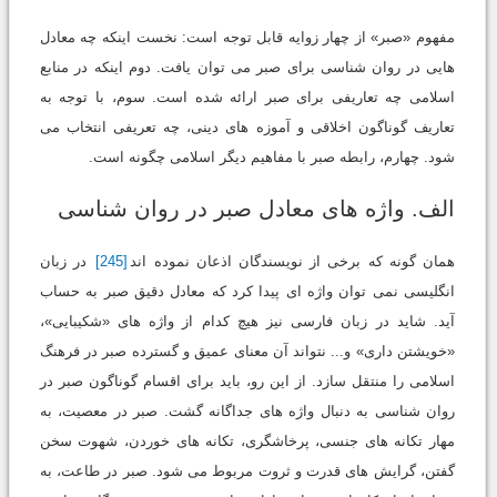
مفهوم «صبر» از چهار زوایه قابل توجه است: نخست اینکه چه معادل
هایی در روان شناسی برای صبر می توان یافت. دوم اینکه در منابع
اسلامی چه تعاریفی برای صبر ارائه شده است. سوم، با توجه به
تعاریف گوناگون اخلاقی و آموزه های دینی، چه تعریفی انتخاب می
شود. چهارم، رابطه صبر با مفاهیم دیگر اسلامی چگونه است.
الف. واژه های معادل صبر در روان شناسی
همان گونه که برخی از نویسندگان اذعان نموده اند
[245]
در زبان
انگلیسی نمی توان واژه ای پیدا کرد که معادل دقیق صبر به حساب
آید. شاید در زبان فارسی نیز هیچ کدام از واژه های «شکیبایی»،
«خویشتن داری» و... نتواند آن معنای عمیق و گسترده صبر در فرهنگ
اسلامی را منتقل سازد. از این رو، باید برای اقسام گوناگون صبر در
روان شناسی به دنبال واژه های جداگانه گشت. صبر در معصیت، به
مهار تکانه های جنسی، پرخاشگری، تکانه های خوردن، شهوت سخن
گفتن، گرایش های قدرت و ثروت مربوط می شود. صبر در طاعت، به