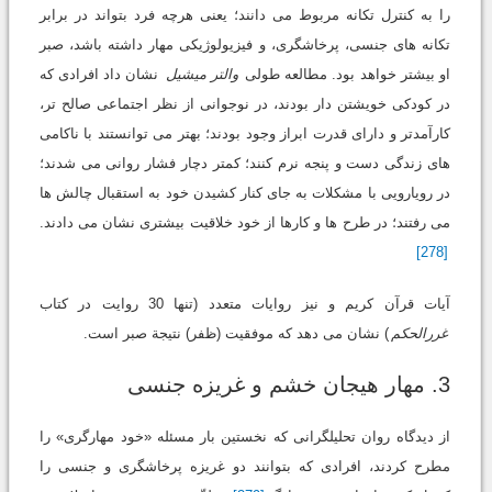
را به کنترل تکانه مربوط می دانند؛ یعنی هرچه فرد بتواند در برابر
تکانه های جنسی، پرخاشگری، و فیزیولوژیکی مهار داشته باشد، صبر
او بیشتر خواهد بود. مطالعه طولی
والتر میشیل
نشان داد افرادی که
در کودکی خویشتن دار بودند، در نوجوانی از نظر اجتماعی صالح تر،
کارآمدتر و دارای قدرت ابراز وجود بودند؛ بهتر می توانستند با ناکامی
های زندگی دست و پنجه نرم کنند؛ کمتر دچار فشار روانی می شدند؛
در رویارویی با مشکلات به جای کنار کشیدن خود به استقبال چالش ها
می رفتند؛ در طرح ها و کارها از خود خلاقیت بیشتری نشان می دادند.
[278]
آیات قرآن کریم و نیز روایات متعدد (تنها 30 روایت در کتاب
غررالحکم
) نشان می دهد که موفقیت (ظفر) نتیجة صبر است.
3. مهار هیجان خشم و غریزه جنسی
از دیدگاه روان تحلیلگرانی که نخستین بار مسئله «خود مهارگری» را
مطرح کردند، افرادی که بتوانند دو غریزه پرخاشگری و جنسی را