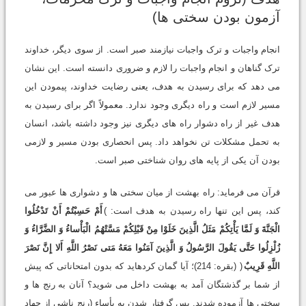
آزمون بودن سختی ها)
انجام واجبات و ترک واجبات نیازمند صبر است. از سوی دیگر، خداوند
ترک گناهان و انجام واجبات را لازم و ضروری دانسته است. این نشان
می دهد که برای رسیدن به هدف، یعنی رضایت خداوند، پیمودن این
مسیر لازم است و راه دیگری وجود ندارد. معمولاً اگر برای رسیدن به
هدف غیر از راه دشوار راه های دیگری نیز وجود داشته باشد، انسان
به تحمل مشکلات تن نخواهد داد. پس انحصاری بودن مسیر و لازمی
بودن آن یکی از پایه های روان شناختی صبر است.
قرآن می فرماید: راه بهشت از میان سختی ها و دشواری ها عبور می
کند، پس این تنها راه رسیدن به هدف است: )
أَمْ حَسِبْتُمْ أَنْ تَدْخُلُوا
الْجَنَّةَ وَ لَمَّا یَأْتِکُمْ مَثَلُ الَّذِینَ خَلَوْا مِنْ قَبْلِکُمْ مَسَّتْهُمُ الْبَأْساءُ وَ الضَّرَّاءُ وَ
زُلْزِلُوا حَتَّی یَقُولَ الرَّسُولُ وَ الَّذِینَ آمَنُوا مَعَهُ مَتی‏ نَصْرُ اللَّهِ أَلا إِنَّ نَصْرَ
اللَّهِ قَرِیبٌ
( (بقره: 214)؛ آیا گمان کرده‏اید که بدون امتحاناتی که پیش
از شما بر گذشتگان آمد به بهشت داخل می شوید؟ آنان به رنج ها و
سختی ها آزموده شدند. پس گرفتار شدن به بأساء (رنج ناشی از جهاد