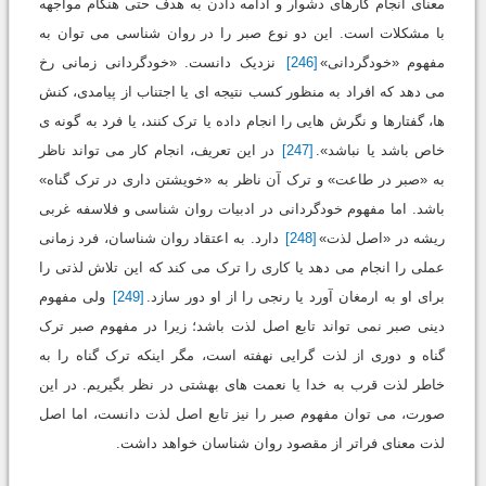
معنای انجام کارهای دشوار و ادامه دادن به هدف حتی هنگام مواجهه
با مشکلات است. این دو نوع صبر را در روان شناسی می توان به
مفهوم «خودگردانی»
[246]
نزدیک دانست. «خودگردانی زمانی رخ
می دهد که افراد به منظور کسب نتیجه ای یا اجتناب از پیامدی، کنش
ها، گفتارها و نگرش هایی را انجام داده یا ترک کنند، یا فرد به گونه ی
خاص باشد یا نباشد».
[247]
در این تعریف، انجام کار می تواند ناظر
به «صبر در طاعت» و ترک آن ناظر به «خویشتن داری در ترک گناه»
باشد. اما مفهوم خودگردانی در ادبیات روان شناسی و فلاسفه غربی
ریشه در «اصل لذت»
[248]
دارد. به اعتقاد روان شناسان، فرد زمانی
عملی را انجام می دهد یا کاری را ترک می کند که این تلاش لذتی را
برای او به ارمغان آورد یا رنجی را از او دور سازد.
[249]
ولی مفهوم
دینی صبر نمی تواند تابع اصل لذت باشد؛ زیرا در مفهوم صبر ترک
گناه و دوری از لذت گرایی نهفته است، مگر اینکه ترک گناه را به
خاطر لذت قرب به خدا یا نعمت های بهشتی در نظر بگیریم. در این
صورت، می توان مفهوم صبر را نیز تابع اصل لذت دانست، اما اصل
لذت معنای فراتر از مقصود روان شناسان خواهد داشت.