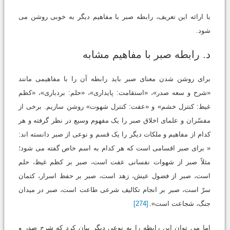
با ارائه این تعریف، رابطه صبر با مفاهیم دیگر به خوبی روشن می
شود.
د. رابطه صبر با مفاهیم مشابه
برای روشن شدن معنای صبر باید رابطه آن را با مفاهیمی مانند
«شرح و سعه صدر»، «استقامت: پایداری»، «حلم: بردباری»، «کظم
غیظ: کنترل خشم» و «عفت: کنترل شهوت» روشن سازیم. برخی از
مفسّران و علمای اخلاق صبر را یک مفهوم وسیع در نظر گرفته و هر
کدام از مفاهیم و ملکات دیگر را یک قسم و نوعی از صبر دانسته اند:
« برای صبر اقسامی است که هر کدام به اسم خاص گفته می شود؛
مثلاً صبر از شهوات نفسانی عفت است، صبر بر کظم غیظ، حلم
است، صبر از فضول عیش، زهد است، صبر بر حفظ اسرار، کتمان
سرّ است، صبر بر انجام تکالیف شرعی طاعت است، صبر در میدان
جنگ، شجاعت است».
[274]
اما می توان این رابطه را به نوعی دیگر بیان کرد که شرح صدر و