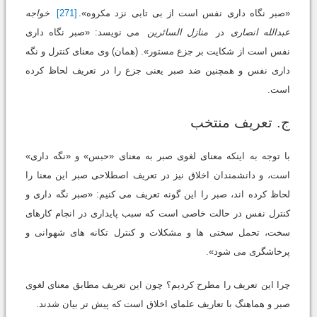
«صبر نگاه داری نفس است از بی تابی نزد مکروه».
[271]
خواجه
عبدالله انصاری
در
منازل السائرین
می نویسد: «صبر نگاه داری
نفس است از شکایت بر جزع مستور». (همان) وی معنای کنترل و نگه
داری نفس و همچنین ضد صبر یعنی جزع را در تعریف لحاظ کرده
است.
ج. تعریف منتخب
با توجه به اینکه معنای لغوی صبر به معنای «حبس» و «نگه داری»
است، و دانشمندان اخلاق نیز در تعریف اصطلاحی صبر این معنا را
لحاظ کرده اند، صبر را این گونه تعریف می کنیم: «صبر نگه داری و
کنترل نفس در حالت خاصی است که سبب پایداری در انجام کارهای
سخت، تحمل سختی ها و مشکلات و کنترل تکانه های شهوانی و
پرخاشگری می شود».
چرا این تعریف را مطرح کردیم؟ چون این تعریف مطابق معنای لغوی
صبر و هماهنگ با تعاریف علمای اخلاق است که پیش تر بیان شدند.