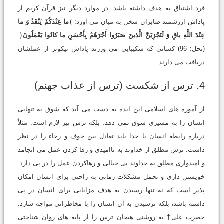
فرد اشتیاق به هدف داشته باشد. در موارد دیگر نیز قرآن کریم از
پاداش ارزشمند صابران سخن به میان می آورد: )
ما عِنْدَکُمْ یَنْفَدُ وَ ما
عِنْدَ اللَّهِ باقٍ وَ لَنَجْزِیَنَّ الَّذینَ صَبَرُوا أَجْرَهُمْ بِأَحْسَنِ ما کانُوا یَعْمَلُونَ
(.
(نحل: 96) کسانی که شکیبایی می ورزند پاداش نیکوتر از عملشان
دریافت می دارند.
4. ترس از شکست (ترس از عذاب جهنم)
از آموزه های اسلامی این ایده به دست می آید که شوق به تنهایی
انسان را به مسیری سوق نمی دهد، بلکه ترس نیز لازم است. مثلاً
درباره رابطه انسان با خدا باید تعادل بین خوف و رجاء را در نظر
داشت. ترس مطلق از خداوند به ناامیدی و رها کردن عمل می انجامد
و امیدواری مطلق به خداوند بی خیالی و رهاکردن عمل را در پی دارد.
خویشتن داری و تحمل مشکلات زمانی به راحتی برای انسان امکان
پذیر است که نه تنها رسیدن به هدف مزایایی برای انسان در پی
داشته باشد، بلکه نرسیدن به آن انسان را با مخاطراتی مواجه سازد.
حضرت علی† به روشنی هیجان ترس را از پایه های روان شناختی