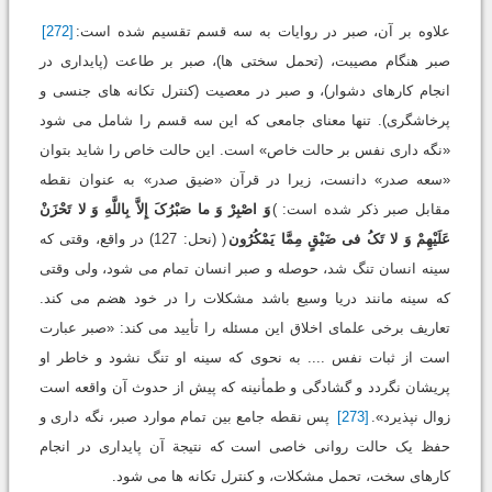
علاوه بر آن، صبر در روایات به سه قسم تقسیم شده است:
[272]
صبر هنگام مصیبت، (تحمل سختی ها)، صبر بر طاعت (پایداری در
انجام کارهای دشوار)، و صبر در معصیت (کنترل تکانه های جنسی و
پرخاشگری). تنها معنای جامعی که این سه قسم را شامل می شود
«نگه داری نفس بر حالت خاص» است. این حالت خاص را شاید بتوان
«سعه صدر» دانست، زیرا در قرآن «ضیق صدر» به عنوان نقطه
مقابل صبر ذکر شده است: )
وَ اصْبِرْ وَ ما صَبْرُکَ إِلاَّ بِاللَّهِ وَ لا تَحْزَنْ
عَلَیْهِمْ وَ لا تَکُ فی‏ ضَیْقٍ مِمَّا یَمْکُرُون
( (نحل: 127) در واقع، وقتی که
سینه انسان تنگ شد، حوصله و صبر انسان تمام می شود، ولی وقتی
که سینه مانند دریا وسیع باشد مشکلات را در خود هضم می کند.
تعاریف برخی علمای اخلاق این مسئله را تأیید می کند: «صبر عبارت
است از ثبات نفس .... به نحوی که سینه او تنگ نشود و خاطر او
پریشان نگردد و گشادگی و طمأنینه که پیش از حدوث آن واقعه است
زوال نپذیرد».
[273]
پس نقطه جامع بین تمام موارد صبر، نگه داری و
حفظ یک حالت روانی خاصی است که نتیجة آن پایداری در انجام
کارهای سخت، تحمل مشکلات، و کنترل تکانه ها می شود.