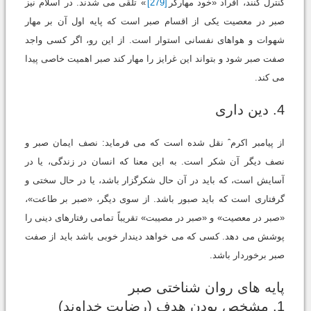
کنترل کنند، افراد «خود مهارگر
[279]
» تلقّی می شدند. در اسلام نیز
صبر در معصیت یکی از اقسام صبر است که پایه اول آن بر مهار
شهوات و هواهای نفسانی استوار است. از این رو، اگر کسی واجد
صفت صبر شود و بتواند این غرایز را مهار کند صبر اهمیت خاصی پیدا
می کند.
4. دین داری
از پیامبر اکرمˆ نقل شده است که می فرماید: نصف ایمان صبر و
نصف دیگر آن شکر است. به این معنا که انسان در زندگی، یا در
آسایش است، که باید در آن حال شکرگزار باشد، یا در حال سختی و
گرفتاری است که باید صبور باشد. از سوی دیگر، «صبر بر طاعت»،
«صبر در معصیت» و «صبر در مصیبت» تقریباً تمامی رفتارهای دینی را
پوشش می دهد. کسی که می خواهد دیندار خوبی باشد باید از صفت
صبر برخوردار باشد.
پایه های روان شناختی صبر
1. مشخص بودن هدف (رضایت خداوند)