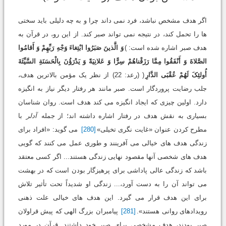
اگر هدف مشخص نباشد، فرد نمی داند چرا و به چه دلیلی باید سختی
ها را تحمل کند، در نتیجه نمی تواند صبر کند. از این رو، در قرآن به
هدف صبر اشاره شده است: )
وَ الَّذینَ صَبَرُوا ابْتِغاءَ وَجْهِ رَبِّهِمْ وَ أَقامُوا
الصَّلاةَ وَ أَنْفَقُوا مِمَّا رَزَقْناهُمْ سِرًّا وَ عَلانِیَةً وَ یَدْرَؤُنَ بِالْحَسَنَةِ السَّیِّئَةَ
أُولئِکَ لَهُمْ عُقْبَی الدَّارِ
( (رعد: 22) از نظر یک مؤمن بالاترین هدف،
جلب رضایت پروردگار است. صبر مانند هر رفتار دیگر نیاز به انگیزه
دارد. اولین چیزی که ایجاد انگیزه می کند هدف است. روان شناسان
بسیاری به نقش هدف در رفتار اشاره داشته اند؛ از جمله
آدلر
با
مطرح کردن عنوان «غایت نگری تخیلی»
[280]
می گوید: «افراد برای
زندگی هدف های خیالی می آفرینند و طوری عمل می کنند که گویی
هدف های شخصی آنها مقصود نهایی زندگی هستند... اگر کسی معتقد
باشد که زندگی عالی پاداشی برای پرهیزگار بودن است که در بهشت
می تواند آن را به دست آورد،... زندگی او شدیداً تحت تأثیر تلاش
برای این هدف قرار می گیرد. این هدف های خیالی علت ذهنی
رویدادهای روانی هستند».
[281]
پیامبران بزرگ الهی که پیش قراولان
صبر بودند، هدف مشخصی برای صبر خود داشتند. قرآن در مورد