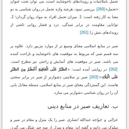
تحمل ناملائمات و رویدادهای ناخوشایند است، می توان تحت عنوان
«تحمل»
[260]
بررسی نمود، هرچند واژه تحمل در روان شناسی به دو
معنا به کار رفته است: 1. میزان تحمل افراد به مواد روان گردان؛ 2.
توانایی مقاومت در برابر تنیدگی، درد و فشار روانی ناشی از
رویدادهای تنش زا.
[261]
صبر در منابع اسلامی معنای وسیع تر از موارد مزبور دارد. علاوه بر
سه قسم صبر که مربوط به موقعیت های ناخوشایند و ناراحت کننده
می باشد، صبر در موقعیت های آسایش و راحتی نیز مطرح است.
[262]
در روایتی آمده است: «
الصَّبْرُ عَلَی الْعَافِیَةِ أَعْظَمُ مِنَ الصَّبْرِ
عَلَی الْبَلَاءِ
»؛
[263]
صبر بر سلامتی دشوارتر از صبر در برابر سختی
هاست. این گستردگی معنای صبر در منابع اسلامی، مسئله معادل یابی
آن را در روان شناسی دشوارتر می سازد.
ب. تعاریف صبر در منابع دینی
غزالی
و
خواجه عبدالله انصاری
صبر را یک منزل و مقام در سیر و
سلوک می دانند و گفته اند: مقام و منزل از سه چیز شکل می گیرد: