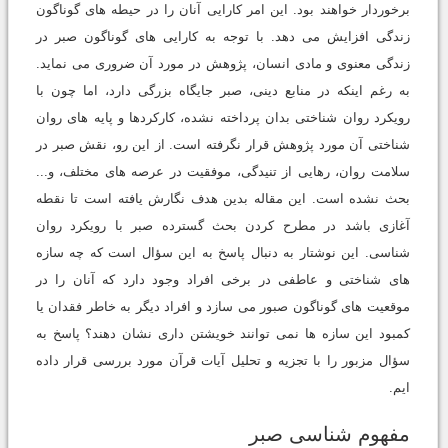
برخوردار خواهند بود. این امر کارایی آنان را در حیطه های گوناگون
زندگی افزایش می دهد. با توجه به کارایی های گوناگون صبر در
زندگی معنوی و مادی انسان، پژوهش در مورد آن ضروری می نماید.
به رغم اینکه در منابع دینی، صبر جایگاه بزرگی دارد، اما چون با
رویکرد روان شناختی بدان پرداخته نشده، کارکردها و پایه های روان
شناختی آن مورد پژوهش قرار نگرفته است. از این رو، نقش صبر در
سلامت روان، رهایی از تنیدگی، موفقیت در عرصه های مختلف، و...
بحث نشده است. این مقاله بدین هدف نگارش یافته است تا نقطه
آغازی باشد در مطرح کردن بحث گسترده صبر با رویکرد روان
شناسی. این نوشتار به دنبال پاسخ به این سؤال است که چه سازه
های شناختی و عاطفی در برخی افراد وجود دارد که آنان را در
موقعیت های گوناگون صبور می سازد و افراد دیگر به خاطر فقدان یا
کمبود این سازه ها نمی توانند خویشتن داری نشان دهند؟ پاسخ به
سؤال مزبور را با تجزیه و تحلیل آیات قرآن مورد بررسی قرار داده
ایم.
مفهوم شناسی صبر