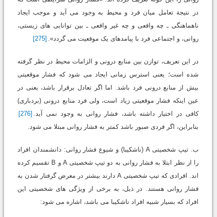
در نتیجة تعامل میان فرد و محیط به وجود می آید و موجب ایجاد
ناهماهنگی ـ چه واقعی و چه غیر واقعی ـ بین توانایی های زیستی،
روانی، و اجتماعی فرد با پیامدهای یک موقعیت می گردد».
[275]
در این تعریف، توازن بین منابع درونی و الزامات محیط در نظر گرفته
شده است؛ یعنی استرس زمانی ایجاد می شود که فشار موقعیتی
بیش از منابع درونی فرد باشد. اما اگر تعادل برقرار باشد، یعنی در
عین اینکه فشار موقعیتی زیاد است، ولی فرد منابع درونی (بردباری)
کافی در اختیار داشته باشد، فشار روانی به وجود نمی آید.
[276]
بنابراین، اگر فردی صبور باشد کمتر به فشار روانی مبتلا می شود.
ب. تیپ شخصیتی A (ناشکیبا) و شیوع فشار روانی: دانشمندان افراد
را از نظر ابتلا به فشار روانی به دو تیپ شخصیتی A و B تقسیم کرده
اند. افرادی که تیپ شخصیتی A دارند بیشتر در معرض گرفتار شدن به
فشار روانی هستند. در ذیل، به برخی از ویژگی های شخصیتی این
افراد که بسیار شبیه افراد ناشکیبا می باشد، اشاره می شود: