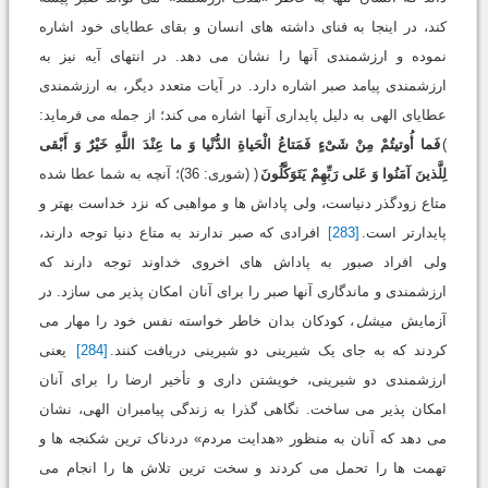
کند، در اینجا به فنای داشته های انسان و بقای عطایای خود اشاره
نموده و ارزشمندی آنها را نشان می دهد. در انتهای آیه نیز به
ارزشمندی پیامد صبر اشاره دارد. در آیات متعدد دیگر، به ارزشمندی
عطایای الهی به دلیل پایداری آنها اشاره می کند؛ از جمله می فرماید:
)
فَما أُوتیتُمْ مِنْ شَیْ‏ءٍ فَمَتاعُ الْحَیاةِ الدُّنْیا وَ ما عِنْدَ اللَّهِ خَیْرٌ وَ أَبْقی‏
لِلَّذینَ آمَنُوا وَ عَلی‏ رَبِّهِمْ یَتَوَکَّلُونَ
( (شوری: 36)؛ آنچه به شما عطا شده
متاع زودگذر دنیاست، ولی پاداش ها و مواهبی که نزد خداست بهتر و
پایدارتر است‏.
[283]
افرادی که صبر ندارند به متاع دنیا توجه دارند،
ولی افراد صبور به پاداش های اخروی خداوند توجه دارند که
ارزشمندی و ماندگاری آنها صبر را برای آنان امکان پذیر می سازد. در
آزمایش
میشل
، کودکان بدان خاطر خواسته نفس خود را مهار می
کردند که به جای یک شیرینی دو شیرینی دریافت کنند.
[284]
یعنی
ارزشمندی دو شیرینی، خویشتن داری و تأخیر ارضا را برای آنان
امکان پذیر می ساخت. نگاهی گذرا به زندگی پیامبران الهی، نشان
می دهد که آنان به منظور «هدایت مردم» دردناک ترین شکنجه ها و
تهمت ها را تحمل می کردند و سخت ترین تلاش ها را انجام می