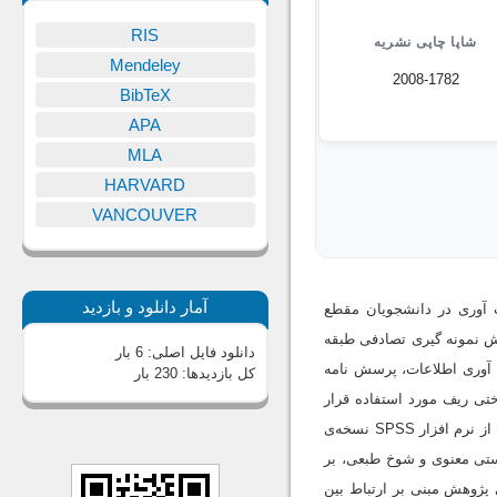
RIS
شاپا چاپی نشریه
Mendeley
2008-1782
BibTeX
APA
MLA
HARVARD
VANCOUVER
آمار دانلود و بازدید
 آوری در دانشجویان مقطع
ستگی، با نمونه پژوهش شامل 337 نفر است که به روش نمونه گیری تصادفی طبقه
دانلود فایل اصلی:
6 بار
ت. برای جمع آوری اطلاعات، پرسش نامه
کل بازدیدها:
230 بار
 بهزیستی روان شناختی ریف مورد استفاده قرار
گرفته است. داده ها با استفاده از آزمون های آماری ضریب همبستگی پیرسون و رگرسیون چندگانه و با استفاده از نرم افزار SPSS نسخه‌ی
زیستی معنوی و شوخ طبعی، بر
ه و همه‌ی فرضیه های پژوهش مبنی بر ارتباط بین