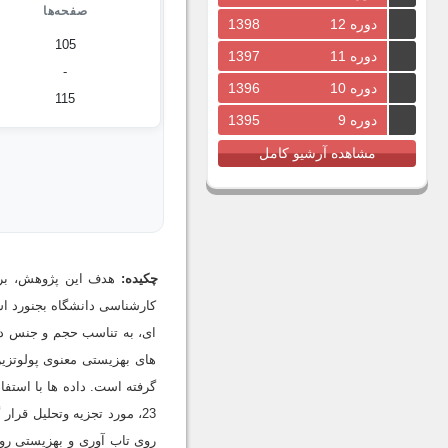
صفحه‌ها
دوره 12
1398
105
دوره 11
1397
-
دوره 10
1396
115
دوره 9
1395
مشاهده آرشیو کامل
چکیده:
هدف این پژوهش، برر
23، مورد تجزیه وتحلیل قرا