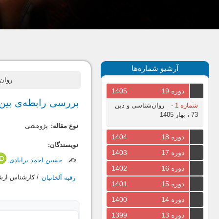
آرشیو شماره‌ها
روان‌شناسی و 
دوره 19
1405
بررسی رابطه‌ی بین 
شماره 1
-
روان‌شناسی و دین
73 ، بهار 1405
نوع مقاله:
پژوهشی
دوره 18
1404
نویسندگان:
دوره 17
1403
✍️
حسین احمد برابادی
دوره 16
1402
رقیه آلخانیان
/ کارشناس ارشد
دوره 15
1401
دوره 14
1400
دوره 13
1399