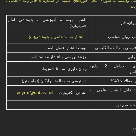
امتيازهای علمی وابسته به شورای عالی حوزه‌هاي علميه، از شماره 9 حائز رتبه «علمی ـ
يد.
ناشر: موسسه آموزشی و پژوهشی امام
یران، قم
خمینی(ره)
ی: روان شناسی
اعتبار مجله: علمی و پژوهشی(ب)
فارسی با چكیده انگلیسی
نوبت انتشار: فصل نامه
چاپی
هزینۀ بررسی و انتشار مقاله: دارد
نوع داوری: حداقل 2 داور،
زمان داوری: سه تا شش‌ماه
ناس
قالات: 40%
دسترسی به مقاله‌ها: رایگان (تمام متن)
: قابل انتشار: علمی -
psyrm@qabas.net
نشانی الكترونیك:
: سميم نور
)