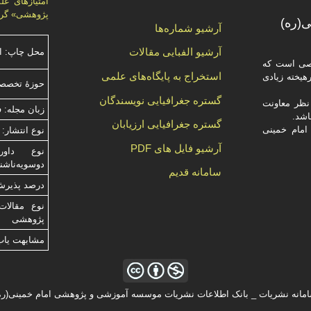
پژوهشی» گرد
(ره)
آرشیو شماره‌ها
آرشیو الفبایی مقالات
محل چاپ: ا
صصی است که
استخراج به پایگاه‌های علمی
یخته‌ زیادی
حوزۀ تخصص
گستره جغرافیایی نویسندگان
ظر معاونت
زبان مجله: 
گستره جغرافیایی ارزیابان
امام خمینی
نوع انتشار: 
آرشیو فایل های PDF
دوسویه‌ناش
سامانه قدیم
درصد پذیرش م
نوع مقالات
پژوهشی
مشابهت ياب
مانه نشریات _ بانک اطلاعات نشریات موسسه آموزشی و پژوهشی امام خمینی(ره