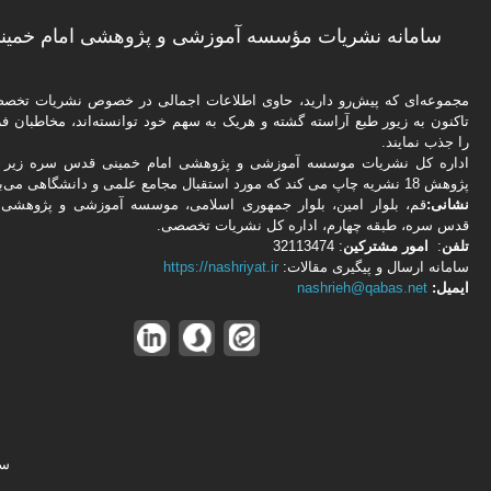
سامانه نشریات مؤسسه آموزشی و پژوهشی امام خمینی
مجموعه‌ای که پیش‌رو دارید،‌ حاوی اطلاعات اجمالی در خصوص نشریات تخ
تاکنون به زیور طبع آراسته گشته و هریک به سهم خود توانسته‌اند، مخاطبان فره
را جذب نمایند.
اداره كل نشریات موسسه آموزشی و پژوهشی امام خمینی قدس سره زیر ن
پژوهش 18 نشریه چاپ می کند که مورد استقبال مجامع علمی و دانشگاهی می‌باشد.
نشانی:
قم، بلوار امین، بلوار جمهوری اسلامی، موسسه آموزشی و پژوهشی 
قدس سره، طبقه چهارم، اداره كل نشریات تخصصی.
تلفن
:
امور مشتركین
: 32113474
سامانه ارسال و پیگیری مقالات:
https://nashriyat.ir
ایمیل:
nashrieh@qabas.net
سا