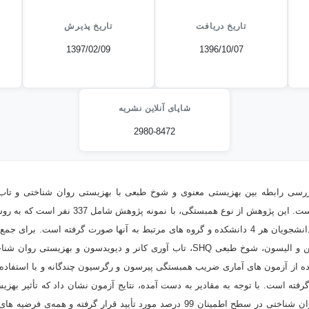
تاریخ دریافت
تاریخ پذیرش
1397/02/09
1396/10/07
شاپای آنلاین نشریه
2980-8472
سی رابطه بین بهزیستی معنوی و شوخ طبعی با بهزیستی روان شناختی و تاب
کارشناسی دانشگاه بجنورد است. این پژوهش از نوع همب
ای، به تناسب حجم و جنس دانشجویان هر 4 دانشکده و گروه های مرتبط به آنها صورت گرفته اس
های بهزیستی معنوی پولوتزین و الیسون، شوخ طبعی SHQ، تاب آوری کانر و دیویدسون و
ر گرفته است. با توجه به مقادیر به دست آمده، نتایج آزمون نشان داد که تأثیر به
روی تاب آوری و بهزیستی روان شناختی در سطح اطمینان 99 درصد مورد تأیید قرار گرفت