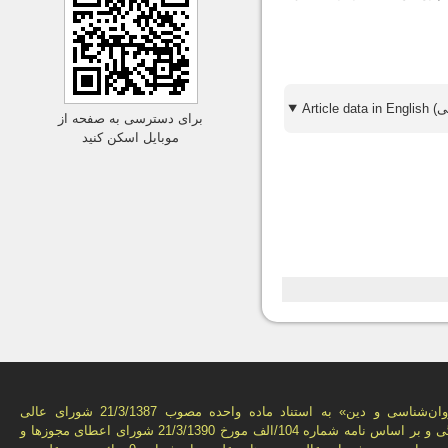
برای دسترسی به صفحه از
موبایل اسکن کنید
فصل‌نامه «روان‌شناسی و دين» به استناد ماده واحده مصوب 21/3/1387 شورای عالی
انقلاب فرهنگی و بر اساس نامه شماره 104/الف مورخ 21/3/1390 شورای اعطای مجوزها و