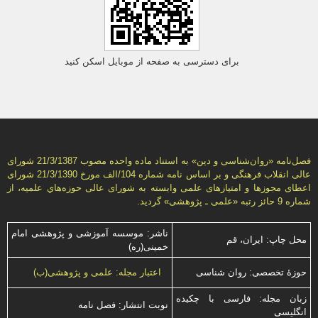
برای دسترسی به صفحه از موبایل اسکن کنید
فصل‌نامه «روان‌شناسی و دين» به استناد ماده واحده مصوب 21/3/1387 شورای
عالی انقلاب فرهنگی و بر اساس نامه شماره 104/الف مورخ 21/3/1390 شورای
اعطای مجوزها و امتيازهای علمی وابسته به شورای عالی حوزه‌هاي علميه، از
شماره 9 حائز رتبه «علمی ـ پژوهشی» گرديد.
ناشر: موسسه آموزشی و پژوهشی امام
محل چاپ: ایران، قم
خمینی(ره)
حوزۀ تخصصی: روان شناسی
اعتبار مجله: علمی و پژوهشی(ب)
زبان مجله: فارسی با چكیده
نوبت انتشار: فصل نامه
انگلیسی