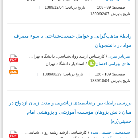
صفحه‌ها:
89
108
تاریخ دریافت: 1389/12/04
-
تاریخ پذیرش: 1390/02/07
رابطۀ مذهب‌گرایی و عوامل جمعیت‌شناختی با سوء مصرف
مواد در دانشجویان
میرنادر میری
/ كارشناس ارشد روان‌شناسي، دانشگاه تهران.
هادی بهرامی احسان
/ استاديار دانشگاه تهران.
صفحه‌ها:
109
126
تاریخ دریافت: 1389/08/29
-
تاریخ پذیرش: 1389/10/04
بررسی رابطه بین رضایتمندی زناشویی و مدت زمان ازدواج در
میان دانش پژوهان مؤسسه آموزشی و پژوهشی امام
خمینی(ره)
سیدمجتبی حسینی سده
/ کارشناسی ارشد رشته روان شناسی.