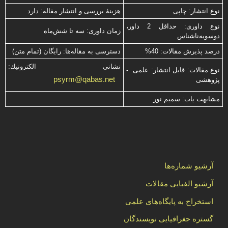
نوع انتشار: چاپی
هزینۀ بررسی و انتشار مقاله: دارد
نوع داوری: حداقل 2 داور،
زمان داوری: سه تا شش‌ماه
دوسویه‌ناشناس
درصد پذیرش مقالات: 40%
دسترسی به مقاله‌ها: رایگان (تمام متن)
نشانی الكترونیك:
نوع مقالات: قابل انتشار: علمی -
psyrm@qabas.net
پژوهشی
مشابهت ياب: سميم نور
آرشیو شماره‌ها
آرشیو الفبایی مقالات
استخراج به پایگاه‌های علمی
گستره جغرافیایی نویسندگان