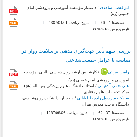
ابوالفضل ساجدی
/ دانشيار مؤسسه آموزشي و پژوهشي امام
خميني (ره)
صفحه‌ها:
7
36
تاریخ دریافت: 1387/04/01
-
تاریخ پذیرش: 1387/09/18
بررسی سهم تأثیر جهت‌گیری مذهبی بر سلامت روان در
مقایسه با عوامل جمعیت‌شناختی
رامین تبرائی
/ کارشناس ارشد روان‌شناسي باليني، مؤسسه
آموزشي و پژوهشي امام خميني (ره)
علی فتحی آشتیانی
/ استاد، دانشگاه علوم پزشکي بقية‌الله (عج)،
مرکز تحقيقات علوم رفتاری.
سیدکاظم رسول زاده طباطبایی
/ دانشيار، دانشکده روان‌شناسي،
دانشگاه تربيت مدرس تهران.
صفحه‌ها:
37
62
تاریخ دریافت: 1387/08/06
-
تاریخ پذیرش: 1387/09/18