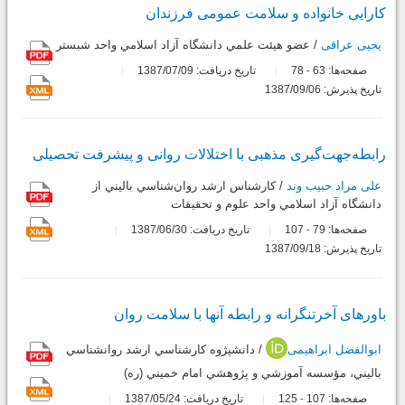
کارایی خانواده و سلامت عمومی فرزندان
یحیی عراقی
/ عضو هيئت علمي دانشگاه آزاد اسلامي واحد شبستر
صفحه‌ها:
63
78
تاریخ دریافت: 1387/07/09
-
تاریخ پذیرش: 1387/09/06
رابطه‌جهت‌گیری مذهبی با اختلالات روانی و پیشرفت تحصیلی
علی مراد حبیب وند
/ کارشناس ارشد روان‌شناسي باليني از
دانشگاه آزاد اسلامي واحد علوم و تحقيقات
صفحه‌ها:
79
107
تاریخ دریافت: 1387/06/30
-
تاریخ پذیرش: 1387/09/18
باورهای آخرت‏نگرانه و رابطه آنها با سلامت روان
ابوالفضل ابراهیمی
/ دانش‏پژوه كارشناسي ارشد روان‏شناسي
باليني، مؤسسه آموزشي و پژوهشي امام خميني (ره)
صفحه‌ها:
107
125
تاریخ دریافت: 1387/05/24
-