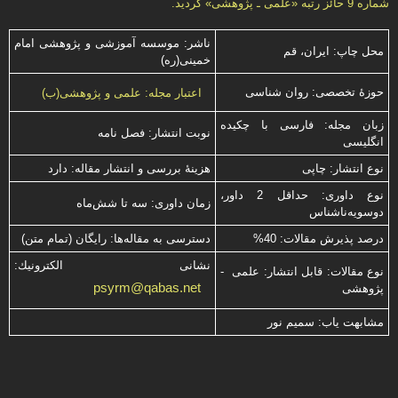
شماره 9 حائز رتبه «علمی ـ پژوهشی» گرديد.
ناشر: موسسه آموزشی و پژوهشی امام
محل چاپ: ایران، قم
خمینی(ره)
حوزۀ تخصصی: روان شناسی
اعتبار مجله: علمی و پژوهشی(ب)
زبان مجله: فارسی با چكیده
نوبت انتشار: فصل نامه
انگلیسی
نوع انتشار: چاپی
هزینۀ بررسی و انتشار مقاله: دارد
نوع داوری: حداقل 2 داور،
زمان داوری: سه تا شش‌ماه
دوسویه‌ناشناس
درصد پذیرش مقالات: 40%
دسترسی به مقاله‌ها: رایگان (تمام متن)
نشانی الكترونیك:
نوع مقالات: قابل انتشار: علمی -
psyrm@qabas.net
پژوهشی
مشابهت ياب: سميم نور