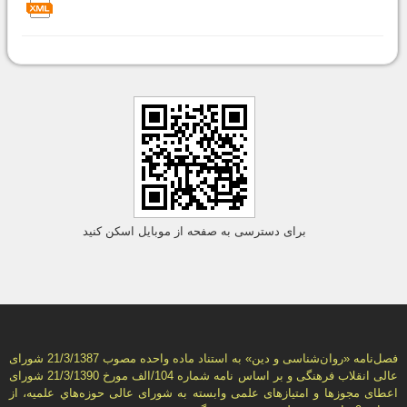
برای دسترسی به صفحه از موبایل اسکن کنید
فصل‌نامه «روان‌شناسی و دين» به استناد ماده واحده مصوب 21/3/1387 شورای
عالی انقلاب فرهنگی و بر اساس نامه شماره 104/الف مورخ 21/3/1390 شورای
اعطای مجوزها و امتيازهای علمی وابسته به شورای عالی حوزه‌هاي علميه، از