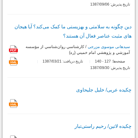
تاریخ پذیرش: 1387/09/06
دین چگونه به سلامتی و بهزیستی ما کمک می‌کند؟ آیا هیجان
های مثبت عناصر فعال آن هستند؟
سیدهانی موسوی مزرجی
/ كارشناسي روان‌شناسي از مؤسسه
آموزشي و پژوهشي امام خميني (ره)
صفحه‌ها:
127
140
تاریخ دریافت: 1387/03/21
-
تاریخ پذیرش: 1387/09/30
چکیده عربى/ خلیل جلیحاوى
چکیده لاتین/ رحیم راستى‌تبار