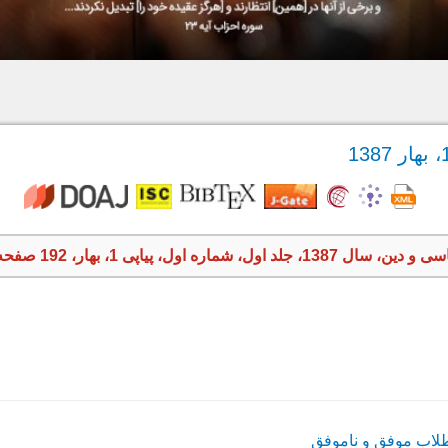
13، جلد اول، شماره اول، پیاپی 1، بهار، 192 صفحه
ب موفق و ناموفق