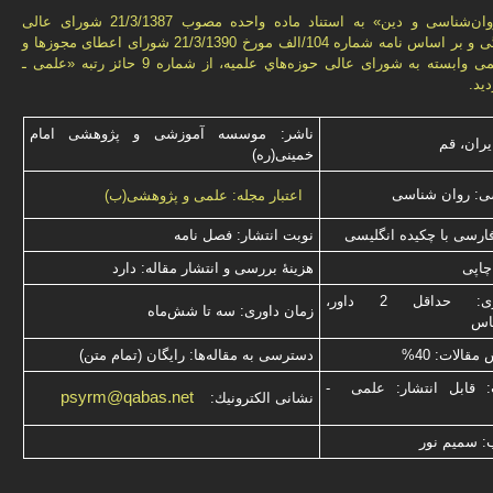
فصل‌نامه «روان‌شناسی و دين» به استناد ماده واحده مصوب 21/3/1387 شورای عالی
انقلاب فرهنگی و بر اساس نامه شماره 104/الف مورخ 21/3/1390 شورای اعطای مجوزها و
امتيازهای علمی وابسته به شورای عالی حوزه‌هاي علميه، از شماره 9 حائز رتبه «علمی ـ
يد.
ناشر: موسسه آموزشی و پژوهشی امام
یران، قم
خمینی(ره)
ی: روان شناسی
اعتبار مجله: علمی و پژوهشی(ب)
فارسی با چكیده انگلیسی
نوبت انتشار: فصل نامه
چاپی
هزینۀ بررسی و انتشار مقاله: دارد
نوع داوری: حداقل 2 داور،
زمان داوری: سه تا شش‌ماه
ناس
قالات: 40%
دسترسی به مقاله‌ها: رایگان (تمام متن)
: قابل انتشار: علمی -
psyrm@qabas.net
نشانی الكترونیك:
: سميم نور