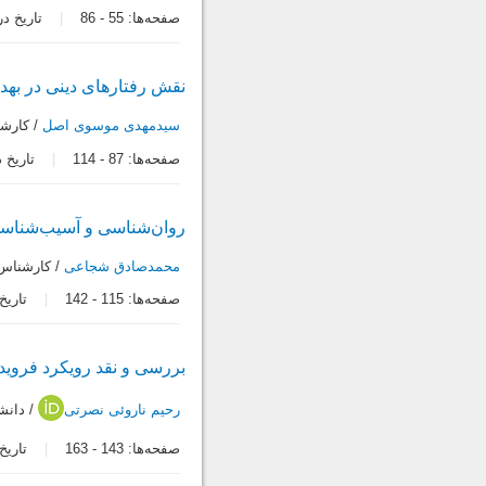
صفحه‌ها:
55
-
86
تاریخ دریافت:
نقش رفتارهاى دینى در بهدا
سیدمهدی موسوی اصل
/ کارشن
صفحه‌ها:
87
-
114
تاریخ دریاف
روان‌شناسى و آسیب‌شناسى
محمدصادق شجاعی
/ کارشناس 
صفحه‌ها:
115
-
142
تاریخ در
بررسى و نقد رویکرد فروید 
رحیم ناروئی نصرتی
/ دانش
صفحه‌ها:
143
-
163
تاریخ در