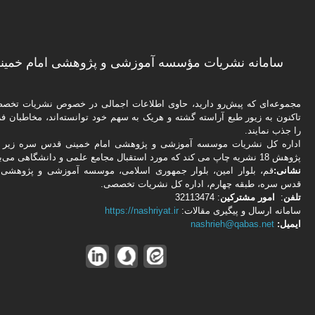
سامانه نشریات مؤسسه آموزشی و پژوهشی امام خمینی
مجموعه‌ای که پیش‌رو دارید،‌ حاوی اطلاعات اجمالی در خصوص نشریات تخ
تاکنون به زیور طبع آراسته گشته و هریک به سهم خود توانسته‌اند، مخاطبان فره
را جذب نمایند.
اداره كل نشریات موسسه آموزشی و پژوهشی امام خمینی قدس سره زیر ن
پژوهش 18 نشریه چاپ می کند که مورد استقبال مجامع علمی و دانشگاهی می‌باشد.
نشانی:
قم، بلوار امین، بلوار جمهوری اسلامی، موسسه آموزشی و پژوهشی 
قدس سره، طبقه چهارم، اداره كل نشریات تخصصی.
تلفن
:
امور مشتركین
: 32113474
سامانه ارسال و پیگیری مقالات:
https://nashriyat.ir
ایمیل:
nashrieh@qabas.net