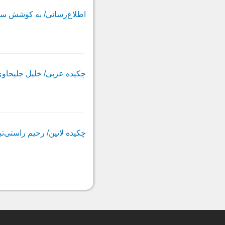
اطلاع‌رسانى/ به کوشش س
چکیده عربى/ خلیل جلیحاو
چکیده لاتین/ رحیم راستى‌تب