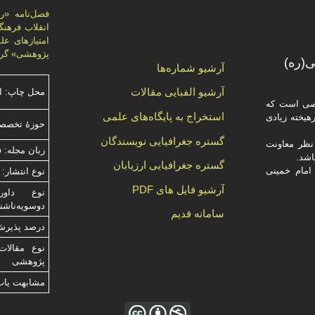
پژوهشی» گرد
(ره)
آرشیو شماره‌ها
آرشیو الفبایی مقالات
محل چاپ: ا
صصی است که
استخراج به پایگاه‌های علمی
یخته‌ زیادی
حوزۀ تخصص
گستره جغرافیایی نویسندگان
ظر معاونت
زبان مجله: 
گستره جغرافیایی ارزیابان
امام خمینی
نوع انتشار: 
آرشیو فایل های PDF
دوسویه‌ناش
سامانه قدیم
درصد پذیرش م
نوع مقالات
پژوهشی
مشابهت ياب