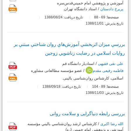
آموزشي و پژوهشي امام خميني‌قدس‌سره
پریرخ دادستان
/ استاد دانشگاه تهران.
صفحه‌ها:
69
88
تاریخ دریافت: 1388/08/24
-
تاریخ پذیرش: 1388/11/01
بررسي ميزان اثربخشي آموزش‌هاي روان شناختي مبتني بر
روايات اسلامي در رضايت زناشويي زوجين
علی نقی فقیهی
/ استاديار دانشگاه قم
فاطمه رفیعی مقدم
/ عضو مؤسسه مطالعاتی مشاوره
اسلامی، کارشناس روان‌شناسی بالينی.
صفحه‌ها:
89
104
تاریخ دریافت: 1388/09/18
-
تاریخ پذیرش: 1388/11/03
بررسی رابطه دنیاگرایی و سلامت روانی
الله رضا اکبری
/ كارشناس ارشد روان‌شناسي باليني مؤسسه
آموزشي و پژوهشي امام خميني‌ (ره)