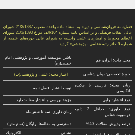
فصل‌نامه «روان‌شناسی و دين» به استناد ماده واحده مصوب 21/3/1387 شورای
عالی انقلاب فرهنگی و بر اساس نامه شماره 104/الف مورخ 21/3/1390 شورای
اعطای مجوزها و امتيازهای علمی وابسته به شورای عالی حوزه‌هاي علميه، از
شماره 9 حائز رتبه «علمی ـ پژوهشی» گرديد.
ناشر: موسسه آموزشی و پژوهشی امام
محل چاپ: ایران، قم
خمینی(ره)
حوزۀ تخصصی: روان شناسی
اعتبار مجله: علمی و پژوهشی(ب)
زبان مجله: فارسی با چكیده
نوبت انتشار: فصل نامه
انگلیسی
نوع انتشار: چاپی
هزینۀ بررسی و انتشار مقاله: دارد
نوع داوری: حداقل 2 داور،
زمان داوری: سه تا شش‌ماه
دوسویه‌ناشناس
درصد پذیرش مقالات: 40%
دسترسی به مقاله‌ها: رایگان (تمام متن)
نشانی الكترونیك:
نوع مقالات: قابل انتشار: علمی -