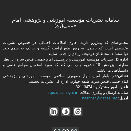
سامانه نشریات مؤسسه آموزشی و پژوهشی امام
خمینی(ره)
مجموعه‌ای که پیش‌رو دارید،‌ حاوی اطلاعات اجمالی در خصوص نشریات
تخصصی است که تاکنون به زیور طبع آراسته گشته و هریک به سهم خود
توانسته‌اند، مخاطبان فرهیخته‌ زیادی را جذب نمایند.
اداره كل نشریات موسسه آموزشی و پژوهشی امام خمینی قدس سره زیر نظر
معاونت پژوهش 18 نشریه چاپ می کند که مورد استقبال مجامع علمی و
دانشگاهی می‌باشد.
نشانی:
قم، بلوار امین، بلوار جمهوری اسلامی، موسسه آموزشی و پژوهشی
امام خمینی قدس سره، طبقه چهارم، اداره كل نشریات تخصصی.
تلفن
:
امور مشتركین
: 32113474
سامانه ارسال و پیگیری مقالات:
https://nashriyat.ir
ایمیل:
nashrieh@qabas.net